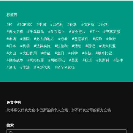
标签云
F1
TOP100
中国
以色列
伦敦
俄罗斯
公路
再次启程
千岛群岛
又在路上
展会照片
工业
巴塞罗那
市场
德国
必去的地方
必看
恶意软件
探险
旅游
日本
机场
法律实施
法拉利
活动
游记
澳大利亚
火山
火山作用
特征
生日
科学
科技
纳米比亚
网络战争
网络犯罪
网络罪犯
美国
航班
莫斯科
软件
酒店
非洲
马尔代夫
ＭＹＭ远征
免责申明
此博客仅代表尤金·卡巴斯基的个人立场，并不代表公司的官方立场
搜索