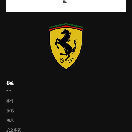
基。
标签
*.*
事件
游记
消息
安全事项