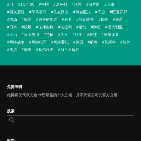
F1
TOP100
中国
以色列
伦敦
俄罗斯
公路
再次启程
千岛群岛
又在路上
展会照片
工业
巴塞罗那
市场
德国
必去的地方
必看
恶意软件
探险
旅游
日本
机场
法律实施
法拉利
活动
游记
澳大利亚
火山
火山作用
特征
生日
科学
科技
纳米比亚
网络战争
网络犯罪
网络罪犯
美国
航班
莫斯科
软件
酒店
非洲
马尔代夫
ＭＹＭ远征
免责申明
此博客仅代表尤金·卡巴斯基的个人立场，并不代表公司的官方立场
搜索
归档