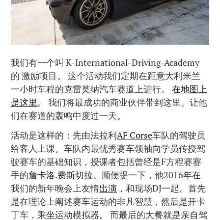
我们有一个叫 K-International-Driving-Academy
的 激励项目。 这个活动我们定期在距意大利米兰
一小时车程的克雷莫纳汽车赛道上进行。
在地图上
是这里
。 我们将最成功的商业伙伴带到这里。让他
们在赛道的轰鸣中度过一天。
活动是这样的：先由法拉利
AF Corse
车队的驾驶员
给客人上课。车队内最优秀赛车领袖向学员传授驾
驶赛车的基础知识，授课者包括曾经是F方程赛赛
手的
詹卡洛.费斯切拉
。顺便提一下，他2016年在
我们的新年晚会上友情
出演
，和现场DJ一起。首先
是在理论上阐述赛车运动的非凡智慧，然后是开卡
丁车，乘坐运动模拟器。 而最后的大餐就是亲自驾