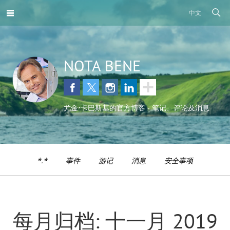
中文
NOTA BENE
尤金•卡巴斯基的官方博客 - 笔记、评论及消息
*.*
事件
游记
消息
安全事项
每月归档: 十一月 2019