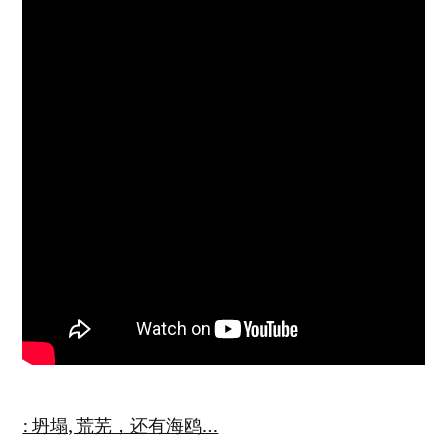
: 坍塌, 荒芜，还有海鸥…