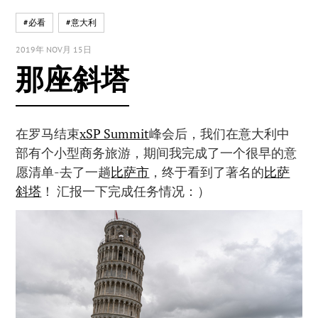
#必看
#意大利
2019年 NOV月 15日
那座斜塔
在罗马结束
xSP Summit
峰会后，我们在意大利中
部有个小型商务旅游，期间我完成了一个很早的意
愿清单-去了一趟
比萨市
，终于看到了著名的
比萨
斜塔
！ 汇报一下完成任务情况：）