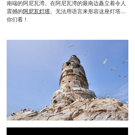
南端的阿尼瓦湾。在阿尼瓦湾的最南边矗立着令人
震撼的
阿尼瓦灯塔
。无法用语言来形容这座灯塔…
你们看！