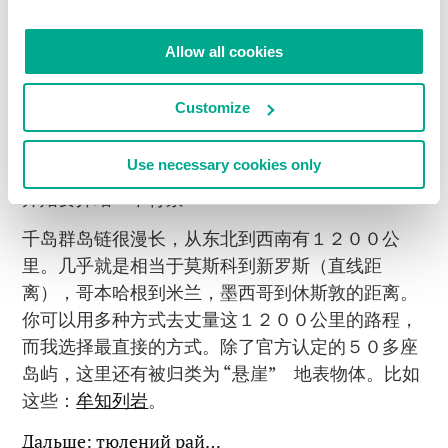
说的是它们：
Allow all cookies
https://www.instagram.com/p/B1olBCjAUGA/?
Customize
utm_source=ig_embed
Use necessary cookies only
开始要介绍一下背景：
千岛群岛链很漫长，从东北到西南有１２００公
里。几乎就是相当于莫斯科到新罗斯（直线距
离），哥本哈根到米兰，墨西哥到休斯敦的距离。
你可以用多种方式去丈量这１２００公里的路程，
而我选择最直接的方式。除了官方认定的５０多座
岛屿，这里还有被归类为 “悬崖” 地表物体。比如
这些：
牟知列岩
。
Дальше: тюлений рай…