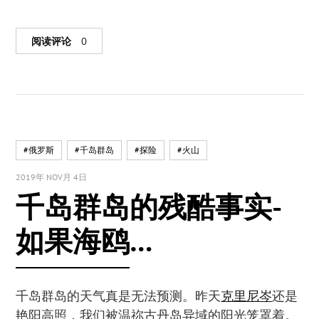
阅读评论
0
#俄罗斯
#千岛群岛
#探险
#火山
2019年 NOV月 4日
千岛群岛的残酷事实-
如果海鸥…
千岛群岛的天气真是无法预测。昨天
克里尼岑
还是
艳阳高照，我们被温祢古丹岛异域的阳光笼罩着。