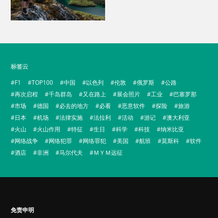
标签云
F1
TOP100
中国
以色列
伦敦
俄罗斯
公路
再次启程
千岛群岛
又在路上
展会照片
工业
巴塞罗那
市场
德国
必去的地方
必看
恶意软件
探险
旅游
日本
机场
法律实施
法拉利
活动
游记
澳大利亚
火山
火山作用
特征
生日
科学
科技
纳米比亚
网络战争
网络犯罪
网络罪犯
美国
航班
莫斯科
软件
酒店
非洲
马尔代夫
ＭＹＭ远征
免责申明