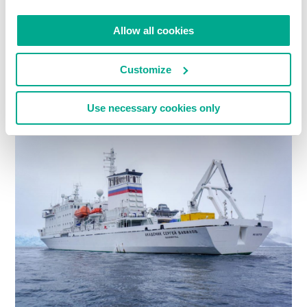
漂浮酒店
Allow all cookies
要全面报告我的南极探险之旅，就不能不提载着我
Customize
们驶过德雷克海峡的大船 – Akademik Sergey
Vavilov号科考船，本文将专门介绍这艘独一无二的
Use necessary cookies only
大船。下面就是这艘荣耀的科考船：