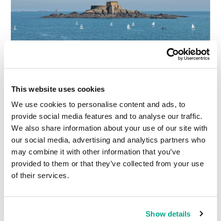
请浏览：英国王权属地另类史
This website uses cookies
We use cookies to personalise content and ads, to
阅读评论
0
provide social media features and to analyse our traffic.
We also share information about your use of our site with
our social media, advertising and analytics partners who
may combine it with other information that you’ve
provided to them or that they’ve collected from your use
of their services.
#南极洲
#探险
#酒店
2017年 APR月 15日
Show details