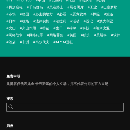
F1
TOP100
中国
以色列
伦敦
俄罗斯
公路
再次启程
千岛群岛
又在路上
展会照片
工业
巴塞罗那
市场
德国
必去的地方
必看
恶意软件
探险
旅游
日本
机场
法律实施
法拉利
活动
游记
澳大利亚
火山
火山作用
特征
生日
科学
科技
纳米比亚
网络战争
网络犯罪
网络罪犯
美国
航班
莫斯科
软件
酒店
非洲
马尔代夫
ＭＹＭ远征
免责申明
此博客仅代表尤金·卡巴斯基的个人立场，并不代表公司的官方立场
搜索
归档