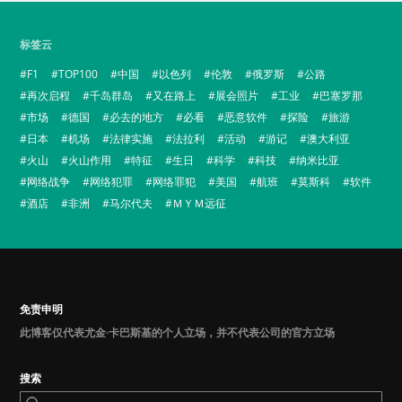
标签云
F1
TOP100
中国
以色列
伦敦
俄罗斯
公路
再次启程
千岛群岛
又在路上
展会照片
工业
巴塞罗那
市场
德国
必去的地方
必看
恶意软件
探险
旅游
日本
机场
法律实施
法拉利
活动
游记
澳大利亚
火山
火山作用
特征
生日
科学
科技
纳米比亚
网络战争
网络犯罪
网络罪犯
美国
航班
莫斯科
软件
酒店
非洲
马尔代夫
ＭＹＭ远征
免责申明
此博客仅代表尤金·卡巴斯基的个人立场，并不代表公司的官方立场
搜索