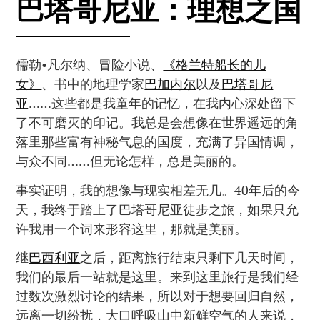
巴塔哥尼亚：理想之国
儒勒•凡尔纳、冒险小说、
《格兰特船长的儿
女》
、书中的地理学家
巴加内尔
以及
巴塔哥尼
亚
……这些都是我童年的记忆，在我内心深处留下
了不可磨灭的印记。我总是会想像在世界遥远的角
落里那些富有神秘气息的国度，充满了异国情调，
与众不同……但无论怎样，总是美丽的。
事实证明，我的想像与现实相差无几。40年后的今
天，我终于踏上了巴塔哥尼亚徒步之旅，如果只允
许我用一个词来形容这里，那就是美丽。
继
巴西利亚
之后，距离旅行结束只剩下几天时间，
我们的最后一站就是这里。来到这里旅行是我们经
过数次激烈讨论的结果，所以对于想要回归自然，
远离一切纷扰，大口呼吸山中新鲜空气的人来说，