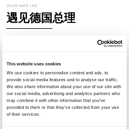
2014年 MAR月 14日
遇见德国总理
嗨，大家好！
实在太幸运了，就在我顺便参加今年汉诺威信息及
通信技术博览会（CeBIT）全球会议的时候，有幸
This website uses cookies
遇见了极其重要的嘉宾。我想照片就说明了一
We use cookies to personalise content and ads, to
切……
provide social media features and to analyse our traffic.
We also share information about your use of our site with
our social media, advertising and analytics partners who
may combine it with other information that you’ve
provided to them or that they’ve collected from your use
of their services.