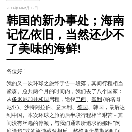
2014年 MAR月 25日
韩国的新办事处；海南
记忆依旧，当然还少不
了美味的海鲜!
各位好！
我的又一次环球之旅终于告一段落，其间行程相当
紧凑。总共两个月的时间内，我们去了八个国家：
从
多米尼加共和国
启程，途径
巴西
、
智利
(帕塔哥
尼亚)、沙特阿拉伯、意大利、
德国
、韩国，最后达
到中国。本次环球之旅的后半段行程相当艰苦 – 其
间没有丝毫的停顿，与我们通常所追求的那种”闲
庭漫步”式的旅游截然相反。整整两个星期的时间