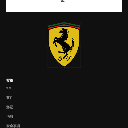
基。
标签
*.*
事件
游记
消息
安全事项