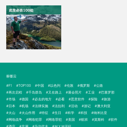
标签云
F1
TOP100
中国
以色列
伦敦
俄罗斯
公路
再次启程
千岛群岛
又在路上
展会照片
工业
巴塞罗那
市场
德国
必去的地方
必看
恶意软件
探险
旅游
日本
机场
法律实施
法拉利
活动
游记
澳大利亚
火山
火山作用
特征
生日
科学
科技
纳米比亚
网络战争
网络犯罪
网络罪犯
美国
航班
莫斯科
软件
酒店
非洲
马尔代夫
ＭＹＭ远征