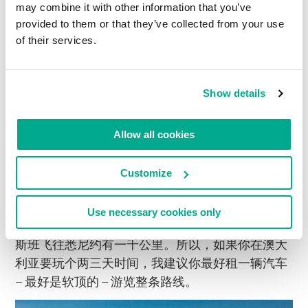
may combine it with other information that you’ve
#游记
provided to them or that they’ve collected from your use
of their services.
2013年 JUN月 4日
悉尼，我们来了
Show details
2013年6月4日
Allow all cookies
尤金·卡巴斯基
是的，我还在阳光明媚的澳大利亚，像沙滩男孩一
Customize
样快乐着。我们最近在东海岸，在太平洋和澳大利
亚内陆大沙漠边缘的绿化带之间。我们从北到南去
Use necessary cookies only
了布里斯班、悉尼和墨尔本这些主要城市。从布里
斯班飞往悉尼约有一千公里。所以，如果你在澳大
利亚要玩个两三天时间，我建议你最好租一辆汽车
– 最好是软顶的 – 游览整条路线。