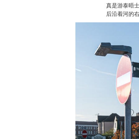
真是游泰晤
后沿着河的