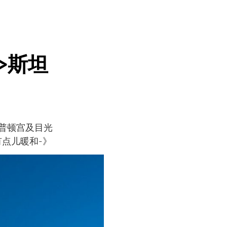
>斯坦
普顿宫及目光
点儿暖和-》