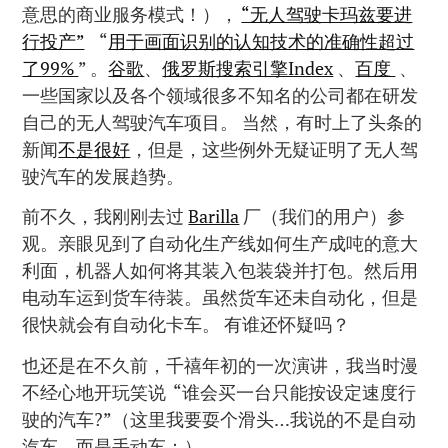
意思的商业服务模式！），
“无人驾驶卡玛兹要进
行投产”
“
用于画面识别的认知技术的准确性超过
了99%
” 。
谷歌
、
俄罗斯搜索引擎Index
、
百度
、
一些国家以及各个领域很多不知名的公司都在研发
自己的无人驾驶汽车项目。 当然，有时上了头条的
新闻
不是很好
，但是，这些例外无疑证明了无人驾
驶汽车的发展趋势。
前不久，我刚刚去过
Barilla
厂（我们的用户）参
观。亲眼见到了自动化生产线如何生产成吨的意大
利面，机器人如何将其装入包装袋并打包。然后用
电动车运到货车待装。虽然货车还未自动化，但是
很快就会有自动化卡车。 有谁还怀疑吗？
也还是在不久前，千禧年初的一次演讲，我当时漫
不经心地开玩笑说 “谁会买一台只能按设定速度行
驶的汽车?”（这里我要耍个滑头…我说的不是自动
汽车，而是手动车：）