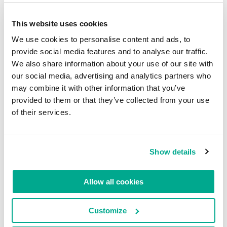
不是仅仅只针对个人和办公设备的反病毒公司了。
This website uses cookies
更何况网络恶意威胁事件早已不仅存在于我们习惯
的电脑和手机中。越来越常见的是对
“物联网”
和
工
We use cookies to personalise content and ads, to
provide social media features and to analyse our traffic.
业设施
攻击事件。所以，
“我没有无所事事，而是
We also share information about your use of our site with
立马出手”
。
our social media, advertising and analytics partners who
我们早就预言了对工业设施和基础设施的网络攻
may combine it with other information that you’ve
击。甚至是在
好莱坞告诉全世界
前。 而且不仅是
provided to them or that they’ve collected from your use
of their services.
说，更是严肃认真地研究技术保护方案。我们的技
术保护涉及到了以下几个领域：
工业
，
运输业网络
安全
，
物联网设备的保护
，
私人操作系统
的保护。
Show details
可我们仍然是许多人脑子里那个根深蒂固的 “反病
毒协会”。但是让我感到开心的是－我们这个协会
Allow all cookies
系统有了改变。我不是以个人感受来判断，而是依
靠数据。2018年，我们保护工业基础设施的解决方
Customize
案
（KICS-工业 “防毒” ：）
全球销售额增长了