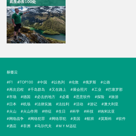
标签云
F1
TOP100
中国
以色列
伦敦
俄罗斯
公路
再次启程
千岛群岛
又在路上
展会照片
工业
巴塞罗那
市场
德国
必去的地方
必看
恶意软件
探险
旅游
日本
机场
法律实施
法拉利
活动
游记
澳大利亚
火山
火山作用
特征
生日
科学
科技
纳米比亚
网络战争
网络犯罪
网络罪犯
美国
航班
莫斯科
软件
酒店
非洲
马尔代夫
ＭＹＭ远征