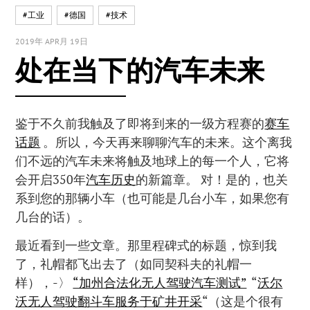
#工业
#德国
#技术
2019年 APR月 19日
处在当下的汽车未来
鉴于不久前我触及了即将到来的一级方程赛的
赛车
话题
。所以，今天再来聊聊汽车的未来。这个离我
们不远的汽车未来将触及地球上的每一个人，它将
会开启350年
汽车历史
的新篇章。 对！是的，也关
系到您的那辆小车（也可能是几台小车，如果您有
几台的话）。
最近看到一些文章。那里程碑式的标题，惊到我
了，礼帽都飞出去了（如同契科夫的礼帽一
样），-〉
“加州合法化无人驾驶汽车测试”
“
沃尔
沃无人驾驶翻斗车服务于矿井开采
“（这是个很有