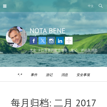
中文
NOTA BENE
尤金•卡巴斯基的官方博客 - 笔记、评论及消息
*.*
事件
游记
消息
安全事项
每月归档: 二月 2017