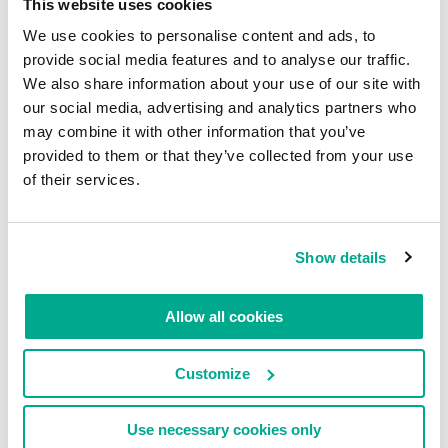
This website uses cookies
We use cookies to personalise content and ads, to
#运动
#阿拉伯联合酋长国
provide social media features and to analyse our traffic.
We also share information about your use of our site with
2017年 FEB月 15日
our social media, advertising and analytics partners who
骑士行动
may combine it with other information that you’ve
provided to them or that they’ve collected from your use
of their services.
孩子们，大家好！
你们中有很多人都已经知道了我们最新赞助的项目
Show details
— 如果你还不知道，请阅读新闻或访问我们的某个
网站。
Allow all cookies
但是对那些不去看的人……
Customize
下图所示的这幢迷人的大型建筑位于沙迦酋长国 —
专为举办国际象棋比赛活动而建……
Use necessary cookies only