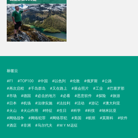
标签云
F1
TOP100
中国
以色列
伦敦
俄罗斯
公路
再次启程
千岛群岛
又在路上
展会照片
工业
巴塞罗那
市场
德国
必去的地方
必看
恶意软件
探险
旅游
日本
机场
法律实施
法拉利
活动
游记
澳大利亚
火山
火山作用
特征
生日
科学
科技
纳米比亚
网络战争
网络犯罪
网络罪犯
美国
航班
莫斯科
软件
酒店
非洲
马尔代夫
ＭＹＭ远征