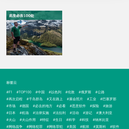
标签云
F1
TOP100
中国
以色列
伦敦
俄罗斯
公路
再次启程
千岛群岛
又在路上
展会照片
工业
巴塞罗那
市场
德国
必去的地方
必看
恶意软件
探险
旅游
日本
机场
法律实施
法拉利
活动
游记
澳大利亚
火山
火山作用
特征
生日
科学
科技
纳米比亚
网络战争
网络犯罪
网络罪犯
美国
航班
莫斯科
软件