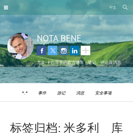
中文
NOTA BENE
尤金•卡巴斯基的官方博客 - 笔记、评论及消息
*.*
事件
游记
消息
安全事项
标签归档: 米多利 库