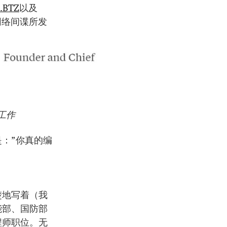
t.BTZ
以及
网络间谍所发
工作
：”你真的编
楚地写着（我
能部、国防部
程师职位。无