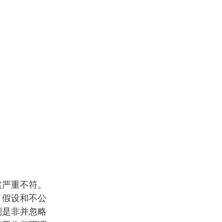
实严重不符。
、假设和不公
倒是非并忽略