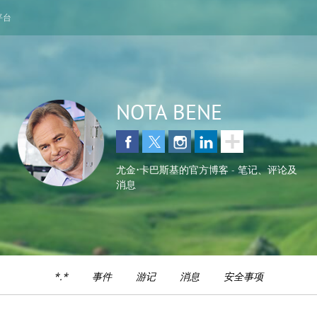
平台
NOTA BENE
尤金•卡巴斯基的官方博客 - 笔记、评论及
消息
*.*
事件
游记
消息
安全事项