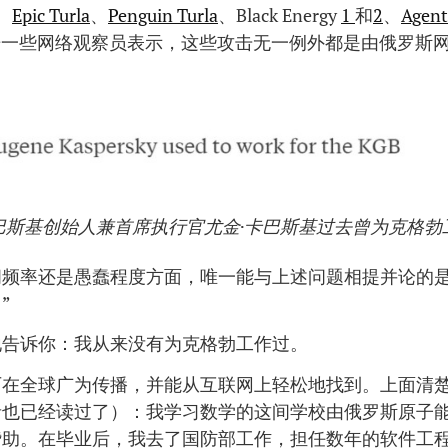
、
Epic Turla
、
Penguin Turla
、Black Energy
1
和
2
、
Agen
据一些网络观察员表示，这些攻击无一例外都是由俄罗斯
巴斯基创始人兼首席执行官尤金·卡巴斯基过去曾为克格勃
问频率还是愚蠢程度方面，唯一能与上述问题相提并论的是
”
地告诉你：我从来没有为克格勃工作过。
历在全球广为传播，并能从互联网上轻松地找到。上面清
者也已经读过了）：我学习数学的这间学校由俄罗斯原子
赞助。在毕业后，我去了国防部工作，担任数年的软件工