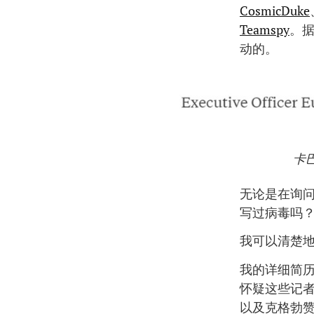
CosmicDuke
Teamspy
。
动的。
卡
无论是在询
写过病毒吗？
我可以清楚
我的详细简
怀疑这些记
以及克格勃