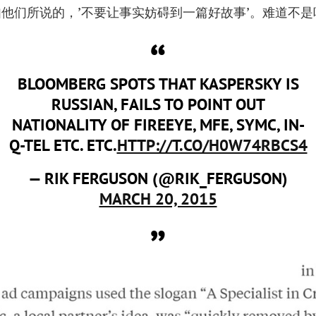
他们所说的，’不要让事实妨碍到一篇好故事’。难道不是
BLOOMBERG SPOTS THAT KASPERSKY IS
RUSSIAN, FAILS TO POINT OUT
NATIONALITY OF FIREEYE, MFE, SYMC, IN-
Q-TEL ETC. ETC.
HTTP://T.CO/H0W74RBCS4
— RIK FERGUSON (@RIK_FERGUSON)
MARCH 20, 2015