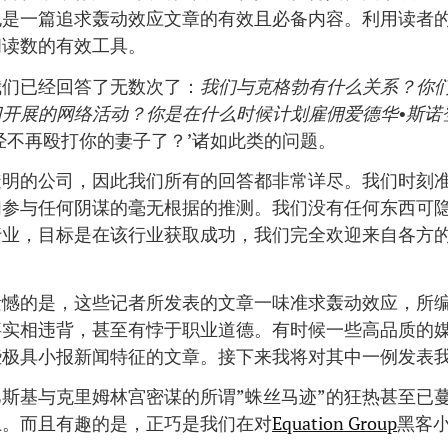
也是一篇追求轰动效应文章的有效且必备内容。利用读者
阅读数的有效工具。
我们已经回答了无数次了：
我们与克格勃有什么关系？你
门开展的网络活动？你是在什么时候计划雇佣爱德华•斯诺
经不再殴打你的妻子了？’诸如此类的问题。
透明的公司，因此我们所有的回答都非常详尽。我们时刻
们参与任何阴谋的毫无根据的推测。我们没有任何东西可
行业，目标是在该行业获取成功，我们完全欢迎来自各方
遗憾的是，这些记者所发表的文章一味准求轰动效应，所
事实相违背，甚至有悖于职业道德。有时候一些高品质的
些极具小报新闻特征的文章。接下来我将对其中一例发表
斯基与克里姆林宫密谋的所谓”蛛丝马迹”的狂热甚至已
上。而且有趣的是，正巧是我们在对
Equation Group
黑客