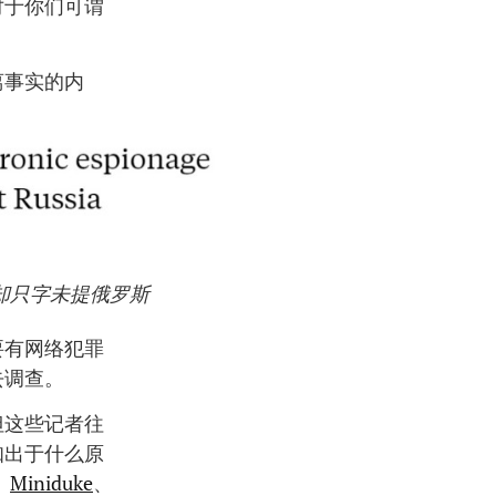
对于你们可谓
离事实的内
却只字未提俄罗斯
要有网络犯罪
去调查。
但这些记者往
知出于什么原
、
Miniduke
、