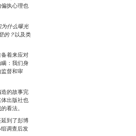
的偏执心理也
们为什么曝光
登的？
以及类
准备着来应对
隐瞒：我们身
的监督和审
编造的故事完
媒体出版社也
我的看法。
蔓延到了彭博
小组调查后发