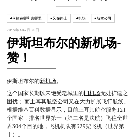
#何故在哪和去哪里
#又在路上
#机场
#航空公司
2019年 MAY月 30日
伊斯坦布尔的新机场-
赞！
伊斯坦布尔的
新机场
。
这个国家长期以来饱受老城里的
旧机场
无处扩建之
困扰； 而
土耳其航空公司
又在大力扩展飞行航线。
根据维基百科数据显示，目前土耳其航空服务121
个国家，排名世界第一（第二名是法航）飞往全世
界304个目的地，飞机机队有329架飞机（世界第
十）。