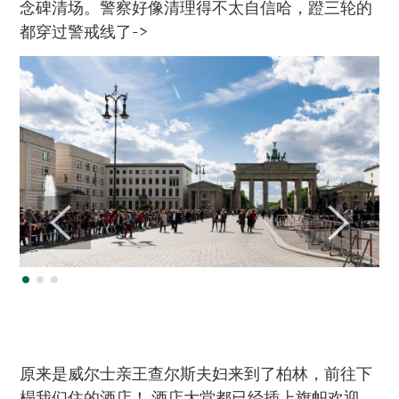
念碑清场。警察好像清理得不太自信哈，蹬三轮的
都穿过警戒线了->
原来是威尔士亲王查尔斯夫妇来到了柏林，前往下
榻我们住的酒店！ 酒店大堂都已经插上旗帜欢迎…