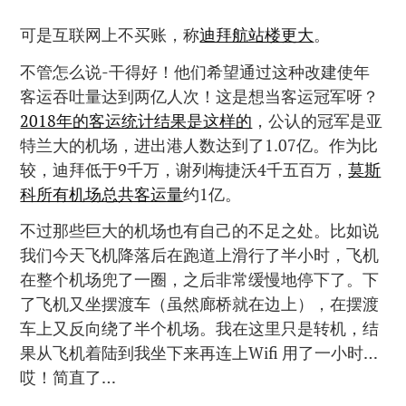
可是互联网上不买账，称
迪拜航站楼更大
。
不管怎么说-干得好！他们希望通过这种改建使年
客运吞吐量达到两亿人次！这是想当客运冠军呀？
2018年的客运统计结果是这样的
，公认的冠军是亚
特兰大的机场，进出港人数达到了1.07亿。作为比
较，迪拜低于9千万，谢列梅捷沃4千五百万，
莫斯
科所有机场总共客运量
约1亿。
不过那些巨大的机场也有自己的不足之处。比如说
我们今天飞机降落后在跑道上滑行了半小时，飞机
在整个机场兜了一圈，之后非常缓慢地停下了。下
了飞机又坐摆渡车（虽然廊桥就在边上），在摆渡
车上又反向绕了半个机场。我在这里只是转机，结
果从飞机着陆到我坐下来再连上Wifi 用了一小时…
哎！简直了…