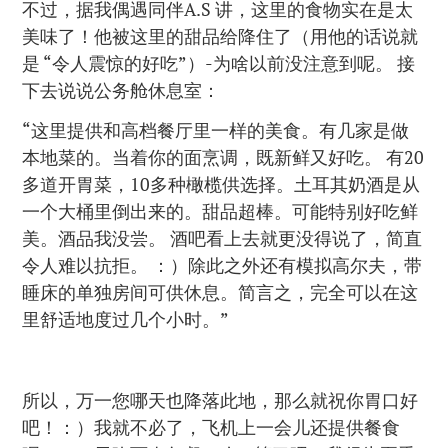
不过，据我偶遇同伴A.S 讲，这里的食物实在是太
美味了！他被这里的甜品给降住了（用他的话说就
是 “令人震惊的好吃”）-为啥以前没注意到呢。 接
下去说说公务舱休息室：
“这里提供和高档餐厅里一样的美食。有几家是做
本地菜的。当着你的面烹调，既新鲜又好吃。 有20
多道开胃菜，10多种橄榄供选择。土耳其奶酒是从
一个大桶里倒出来的。甜品超棒。可能特别好吃鲜
美。酒品我没尝。 酒吧看上去就更没得说了，简直
令人难以抗拒。 ：）除此之外还有模拟高尔夫，带
睡床的单独房间可供休息。简言之，完全可以在这
里舒适地度过几个小时。”
所以，万一您哪天也降落此地，那么就祝你胃口好
吧！：）我就不必了，飞机上一会儿还提供餐食