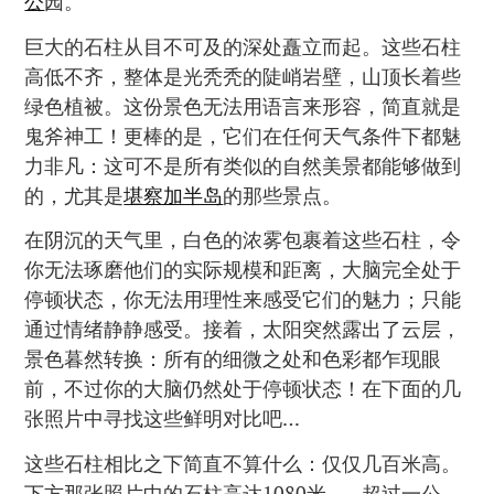
公
园。”
巨大的石柱从目不可及的深处矗立而起。这些石柱
高低不齐，整体是光秃秃的陡峭岩壁，山顶长着些
绿色植被。这份景色无法用语言来形容，简直就是
鬼斧神工！更棒的是，它们在任何天气条件下都魅
力非凡：这可不是所有类似的自然美景都能够做到
的，尤其是
堪察加半岛
的那些景点。
在阴沉的天气里，白色的浓雾包裹着这些石柱，令
你无法琢磨他们的实际规模和距离，大脑完全处于
停顿状态，你无法用理性来感受它们的魅力；只能
通过情绪静静感受。接着，太阳突然露出了云层，
景色暮然转换：所有的细微之处和色彩都乍现眼
前，不过你的大脑仍然处于停顿状态！在下面的几
张照片中寻找这些鲜明对比吧…
这些石柱相比之下简直不算什么：仅仅几百米高。
下方那张照片中的石柱高达1080米——超过一公