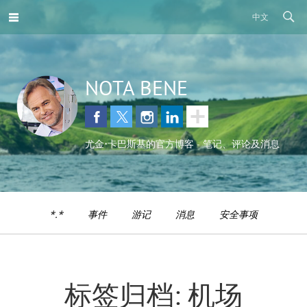
中文
NOTA BENE
尤金•卡巴斯基的官方博客 - 笔记、评论及消息
*.*
事件
游记
消息
安全事项
标签归档: 机场