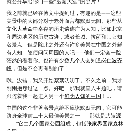
就会分享给你们一些”必游天堂”的照片！
我之前就已经在博文中提到过，有趣的是——这些
美景中的大部分对于老外而言都默默无闻。那些从
文化大革命
中幸存的历史遗迹广为人知，比如
北京
和
周边
地区的历史古迹，或者长城、
拉萨
和其它知
名景点。但是除此之外还有许多美景在中国之外鲜
有人知。随便问问周围的人吧——他们一定会一脸
茫然的看着你。也许有少数几个人会知道
岗仁波齐
峰
，但是不会再有别的了！
哦。没错，我又开始絮絮叨叨了。不久之前，我才
刚刚抱怨过这一点。好吧，那我就直入主题吧，请
跟随着我一起进入另一个
鲜为人知的中国
！…
中国的这个非著名景点绝不应该默默无闻，它可能
跻身全球前二十大最佳美景之一——那就是
武陵源
——”它由几个国家公园组成，包括
张家界国家森林