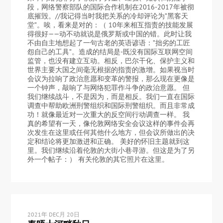
段，网络警察部队的国际合作机制在2016-2017年被彻
底摧毁。//我记得当时我把关系的冷却评论为”黑客天
堂”。唉，看来是对的：（ 10年来相互指责的技能发展
得很好——动不动就说是俄罗斯或中国的错。此时让我
不由自主地想起了一句古老的英语谚语：”拙劣的工匠
怨自己的工具”。造成的结局是-既没有国际互联网空间
监管，也没有建立互动。相反，巴尔干化、保护主义和
世界主要大国之间毫无根据的指责的激增。如果视当时
会议为拉响了政治意愿和变革的警报，那么现在更像是
一个钟声，敲响了与网络犯罪作斗争的政治意愿。 但
我们继续战斗，不是因为，而是相反。我们一直在国际
调查中帮助欧洲刑警组织和国际刑警组织。而且非常成
功！就像最近对一次重大的反空间行动调查一样。 我
真的希望有一天，像伦敦网络安全会议这样的事件会再
次发生在这里或任何其他什么地方，但会议所做出的决
定和结论将更加激进和正确。 美好的怀旧主题就到这
里。我们继续沿着伦敦的大街小巷寻游。但这是为了另
外一个帖子：） 有关伦敦的其它照片在这里。
2021年 DEC月 20日