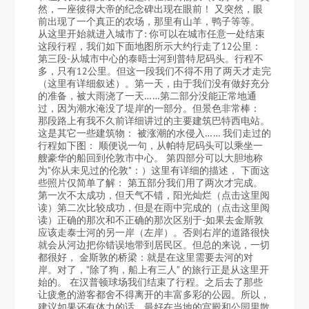
然，一座彼得大帝的纪念碑出现在眼前！ 又突然，眼
前出现了一个真正的农场，那里有山羊，鸭子等等。
从这里开始就进入城市了: 你可以在城市任意一处结束
这段行程，我们如下面地图所示大约行走了12公里：
第三段-从城市中心的泰晤士河到普特尼码头。行程不
多，只有12公里。但这一段我们不得不用了两天才走完
（这里有详细叙述）。第一天，由于我们没有做好充分
的准备，被大雨浇了一天……第二部分没能正常地通
过，因为潮水淹没了堤岸的一部分。但景色非常棒：
那段路上有我不久前详细讲过的主要建筑巴特西电站。
这是其它一些建筑物： 被涨潮的水侵入…… 我们走过的
行程如下图： 顺便说一句，从帕特尼码头可以乘坐一
艘豪华的船回到伦敦市中心。 第四部分可以大胆地称
为”你从未见过的伦敦”：）这里有详细的描述， 下面这
些照片仅简单了解： 第五部分我们用了两次才完成。
第一次不太成功，但天气不错，阳光灿烂（点击这里阅
读）第二次比较成功，但是在雨中完成的（点击这里阅
读）正确的那次和不正确的那次区别于-如果去金斯敦
应该走泰士河的另一岸（左岸）。否则右岸的道路很快
就会从河边把你错误地带到居民区。但总的来说，一切
都很好， 金斯敦的桥梁：就是在这里需要去河的对
岸。对了，”除了狗，船上有三人” 的旅行正是从这里开
始的。 在汉普顿球场我们结束了行程。之后去了那些
让疲惫的游客都舍不得离开的丰富多彩的公园。所以，
建议如果还有体力的话，最好在当地的宫殿和公园里散