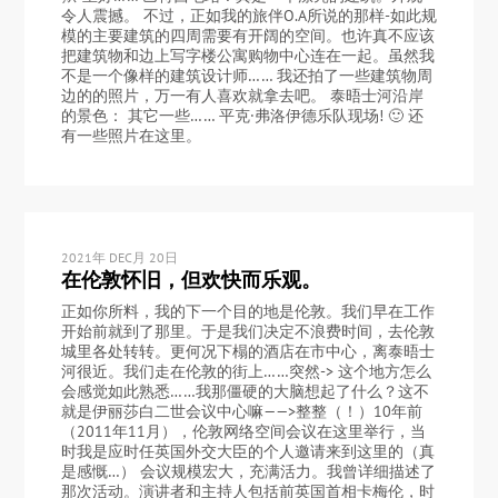
令人震撼。 不过，正如我的旅伴O.A所说的那样-如此规
模的主要建筑的四周需要有开阔的空间。也许真不应该
把建筑物和边上写字楼公寓购物中心连在一起。虽然我
不是一个像样的建筑设计师…… 我还拍了一些建筑物周
边的的照片，万一有人喜欢就拿去吧。 泰晤士河沿岸
的景色： 其它一些…… 平克·弗洛伊德乐队现场! 🙂 还
有一些照片在这里。
2021年 DEC月 20日
在伦敦怀旧，但欢快而乐观。
正如你所料，我的下一个目的地是伦敦。我们早在工作
开始前就到了那里。于是我们决定不浪费时间，去伦敦
城里各处转转。更何况下榻的酒店在市中心，离泰晤士
河很近。我们走在伦敦的街上……突然-> 这个地方怎么
会感觉如此熟悉……我那僵硬的大脑想起了什么？这不
就是伊丽莎白二世会议中心嘛——>整整（！）10年前
（2011年11月），伦敦网络空间会议在这里举行，当
时我是应时任英国外交大臣的个人邀请来到这里的（真
是感慨…） 会议规模宏大，充满活力。我曾详细描述了
那次活动。演讲者和主持人包括前英国首相卡梅伦，时