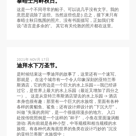
泰晤士河畔秋日。
这是一个不同寻常的帖子。可以说几乎没有文字。我的
意思是说除了这些。当然这些也是:) 总之，接下来只有
泰晤士秋日氛围的照片。没有书面描写，正如我们常
说-“语言是多余的”。 其它有关伦敦的照片都在这里。
2021年 NOV月 17日
迪拜水下万圣节。
是时候结束这一季迪拜的故事了，这里还有一个速写。
那就是， 在这个城市有一个令人印象深刻的亚特兰蒂
斯酒店，它的旁边是一个巨大的水上乐园——我已经讲
过它，是世界上最大的水上乐园（最近又增加了四分之
一）。 这是从亚特兰蒂斯酒店望去的水上乐园 -> 酒店
本身也很有趣：那里有一个巨大的水族馆，里面有各种
各样的黄貂鱼、鲨鱼；还有设计师设计的 “下沉大厅”，
叫做 “失落的房间”，是一个很值得漫步的地方。 入口
处按传统照例是一个这样的 “杯子” ，小鱼在里面漩涡般
游动: 再向前就是各种小型，中等规模和相当规模的水
族馆。有各种代表海底世界的鱼类在设计巧妙的 “沉没
的亚特兰蒂斯” 水族馆中：