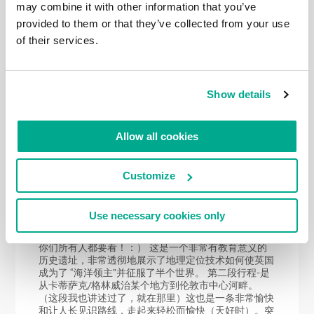
may combine it with other information that you’ve
晤士河之旅”，来自英语的 Thames Walk。这是一条长
约300公里的步行路线，从 泰晤士河大坝 （伦敦东部
provided to them or that they’ve collected from your use
的一座大坝）开始，一直延伸到泰晤士河的源头。大约
of their services.
80公里的路线几乎都在大伦敦区域——我们刚刚完成了
这一部分！终点位于距距离伦敦环路（AKA M25）1公
里的斯坦斯桥。 我再重复一遍：这是一条非常棒的路
线！我愿意重复多次。在已经完成的路段部分，我已经
Show details
可以当导游了：）真的很棒！在我们开始讲述从汉普顿
法院到斯坦斯桥的20公里长的泰晤士河游记之前，我将
简要回顾一下游览信息（从字面上）。对于我来说是一
次美好回忆，也希望你们这段叙述能带给你们快乐：）
Allow all cookies
第一段路程要从大坝到 卡蒂萨克，关于这段行程这里
有详细的汇报，我建议你们点击阅读。水工建筑”大
坝”保护伦敦免受洪水的侵袭（大致类似于圣彼得堡的
Customize
堤坝防御建筑群）。这里有一个小博物馆，里面有详细
介绍的图片和记载： 卡蒂萨克-富有历史意义的船舰-舰
上博物馆： 这段行程距离很短，可以视为 “热身”-一共
Use necessary cookies only
才7公里。 因此加走一段地下通道来作为补充： 在格林
威治天文台游览是绝对必要的（详细故事在这里，建议
你们所有人都要看！：） 这是一个非常有教育意义的
历史遗址，非常透彻地展示了地理定位技术如何使英国
成为了 “海洋领主”并征服了半个世界。 第二段行程-是
从卡蒂萨克/格林威治某个地方到伦敦市中心河畔。
（这段我也讲述过了，就在那里）这也是一条非常愉快
和让人长见识路线，走起来轻松而愉快（天好时）。突