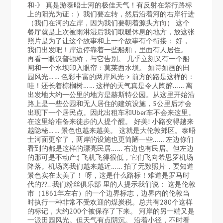
和-》 真是游泰晤士河的极佳天气！有反射在禁行路标
上的阳光为证：）我们要左转，然后沿着河的右岸行进
（我们在河的左岸，因为我们要朝着源头方向） 这个
餐厅就是上次被雨淋湿后我们取暖休息的地方，放这张
照片是为了让这个故事和上一个故事有个衔接： 好，
我们出发吧！岸边停靠着一些船舶，里面有人居住。
再看一眼汉普顿桥，与它告别。 几乎立刻又有一个船
闸和一个水坝印入眼帘：莫莱西水坝。 如诗如画的田
园风光…… 色彩丰富的两岸风光-> 前方的路是这样的：
哇！还长着棕榈树…… 这样的天气真是令人陶醉…… 离
出发地大约一公里的地方是赫斯特公园。从这里开始沿
路上是一些公园和无人居住的建筑设施，5公里后才会
出现下一个居民点。因此出租车和Uber车不会来这里。
在这里给准备来徒步的人提个醒。 好美! 小路变得越来
越隐秘…… 景色也越来越美。 这就是大伦敦郊区。泰晤
士河面更窄了，两岸的设施也更简陋一些…… 左边你们
看到的都是这样的漂亮民居…… 右边也有民居。但左边
的那可是不动产:) 飞机飞得很低，它们飞向希思罗机场
降落。机场离我们越来越近…… 拍了无数照片，要知道
景色实在太美了！ 呀，这是什么路标！难道是罗马时
代的??.. 我们粉丝俱乐部 里的人提示我们说： 这是伦敦
市（1861年左右）的一个边界标志，边界内的伦敦当
时执行一种非常不受欢迎的煤炭税。总共有280个这样
的标记，大约200个被保存了下来。 河岸的另一端又是
一派田园风光。但天气有点阴沉。 沿着小径，不时看