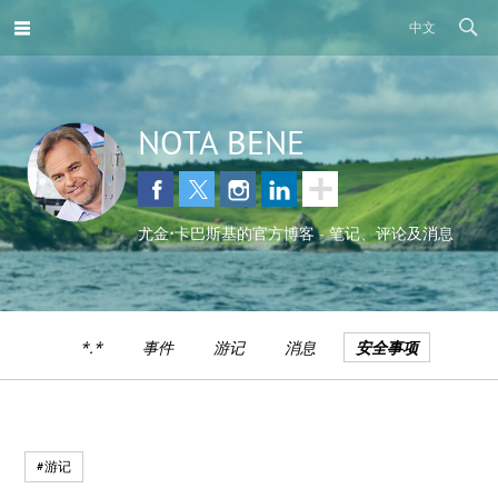
中文
NOTA BENE
尤金•卡巴斯基的官方博客 - 笔记、评论及消息
*.*
事件
游记
消息
安全事项
#游记