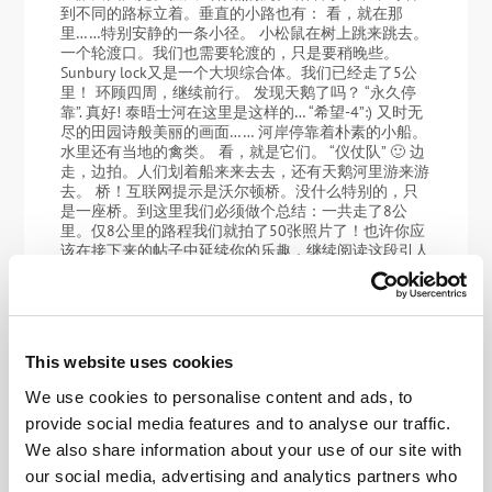
到不同的路标立着。垂直的小路也有： 看，就在那
里……特别安静的一条小径。 小松鼠在树上跳来跳去。
一个轮渡口。我们也需要轮渡的，只是要稍晚些。
Sunbury lock又是一个大坝综合体。我们已经走了5公
里！ 环顾四周，继续前行。 发现天鹅了吗？ “永久停
靠”. 真好! 泰晤士河在这里是这样的… “希望-4”:) 又时无
尽的田园诗般美丽的画面…… 河岸停靠着朴素的小船。
水里还有当地的禽类。 看，就是它们。 “仪仗队” 🙂 边
走，边拍。人们划着船来来去去，还有天鹅河里游来游
去。 桥！互联网提示是沃尔顿桥。没什么特别的，只
是一座桥。到这里我们必须做个总结：一共走了8公
里。仅8公里的路程我们就拍了50张照片了！也许你应
该在接下来的帖子中延续你的乐趣，继续阅读这段引人
入胜的泰晤士游：） 还有些来自伦敦的照片都在这
里。
This website uses cookies
We use cookies to personalise content and ads, to
2022年 JAN月 11日
provide social media features and to analyse our traffic.
泰晤士河分段游。
We also share information about your use of our site with
世间存在各种传统惯例。比如有些人习惯在每年的12月
our social media, advertising and analytics partners who
31去洗桑拿：）而我在伦敦传统惯例被亲切地称为”泰