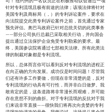
司！ 纽约州的一名议员正在积极推动议会通过一项
针对专利流氓且极有前途的法律；该项法律将针对
美国专利及商标局（，）的专利诉讼案件，要求在
向法院提交此类专利诉讼案件之前，首先通过专家
预先评估。奥巴马政府已针对总统关切的此类事务
——部分公司执行总裁已采取相关行动，并向国会
提出通过立法保护企业免受专利勒索的要求。最
终，美国参议院将通过七部相关法律。所有此类法
律的制裁对象都是专利流氓。
所以，总体而言你可以看到反对专利流氓的进程正
在向正确的方向发展。成功仅是时间问题！尽管我
们还有许多工作要做，但现在非常清楚的是，反对
专利流氓的行动具有可行性，而并非白日做梦。我
敢肯定的是，这条道路将非常漫长而艰难，并可能
存在意想不到的曲折。对于专利流氓的反抗对于我
们来说非常直接——很快我们将再次向贪婪的专利
流氓吹响进攻的号角。我曾说过，这场战斗将会拼