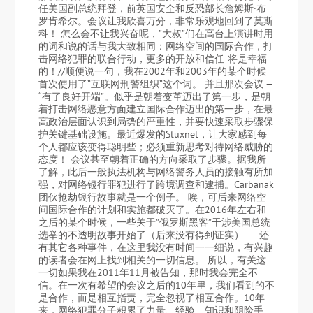
任美国副总统拜登，前英国安全和反恐部长詹姆斯·布
罗肯希尔。会议让我欣喜万分，非常乐观地回到了莫斯
科！ 怎么会不让我兴奋呢，”大叔”们在高台上演讲时用
的词和说的话与我大致相同：网络空间的国际合作，打
击网络犯罪的联合行动，更多的开放和信任-将是幸福
的！//顺便说一句，我在2002年和2003年的某个时候
首次使用了”互联网刑警组织”这个词。 并且那次会议 —
“有了良好开端”。似乎是朝着变革迈出了第一步，是朝
着打击网络恶意方面建立国际合作迈出的第一步，在最
高政治层面认识到局势的严重性，并要快速采取步骤保
护关键基础设施。最近爆发的Stuxnet，让大家感到每
个人都应该变得聪明些；必须重新思考对待网络威胁的
态度！ 会议甚至朝着正确的方向采取了步骤。据我所
了解，此后一般执法机构与网络警务人员的接触有所加
强，对网络银行罪犯进行了跨境调查和逮捕。Carbanak
团伙抢劫银行故事就是一个例子。 唉，可后来网络空
间国际合作的计划和实施都破灭了。在2016年左右和
之后的某个时候，一些关于”俄罗斯黑客”干涉美国总统
选举的不透明故事开始了（后来没有得到证实）——还
有其它各种事件，在这里我没有时间一一细说，有兴趣
的读者会在网上找到相关的一切信息。 所以，有关这
一切如果我在2011年11月被告知，那时我会完全不
信。在一次有希望的会议之后的10年里，我们看到的不
是合作，而是相互指责，完全忽视了相互合作。10年
来，网络犯罪分子积累了力量、经验、知识和阴险手