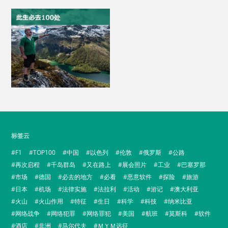
标签云
F1
TOP100
中国
以色列
伦敦
俄罗斯
公路
再次启程
千岛群岛
又在路上
展会照片
工业
巴塞罗那
市场
德国
必去的地方
必看
恶意软件
探险
旅游
日本
机场
法律实施
法拉利
活动
游记
澳大利亚
火山
火山作用
特征
生日
科学
科技
纳米比亚
网络战争
网络犯罪
网络罪犯
美国
航班
莫斯科
软件
酒店
非洲
马尔代夫
ＭＹＭ远征