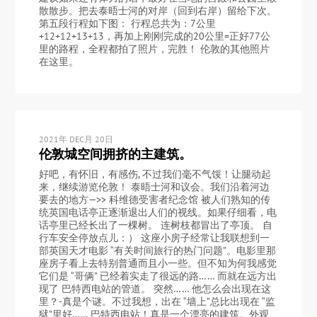
散散步。把去泰晤士河的对岸（回到右岸）留给下次。
第五段行程如下图： 行程总共为：7公里
+12+12+13+13，再加上刚刚完成的20公里=正好77公
里的路程，全程都拍了照片，完胜！ 伦敦的其他照片
在这里。
2021年 DEC月 20日
伦敦城空间拥挤的主建筑。
好吧，有怀旧，有感伤, 不过我们毫不气馁！让腿动起
来，继续游览伦敦！ 泰晤士河和议会。我们沿着河边
要去的地方—>> 科维德受害者纪念馆 被人们熟知的传
统英国电话亭正逐渐退出人们的视线。如果仔细看，电
话亭里已经长出了一棵树。 连树枝都冒出了亭顶。 自
行车安全停放点儿：） 这座小房子经常让我联想到一
部英国天才电影 “有关时间旅行的热门问题”。电影里那
座房子看上去特别普通而且小一些。但不知为何我感觉
它们是 “哥俩” 已经着实走了很远的路…… 而就在远方出
现了 巴特西电站的管道。 突然…… 他怎么会出现在这
里？-真是个谜。不过我想，出在 “墙上”总比出现在 “监
狱”里好…… 巴特西电站！真是一个漂亮的建筑。外观