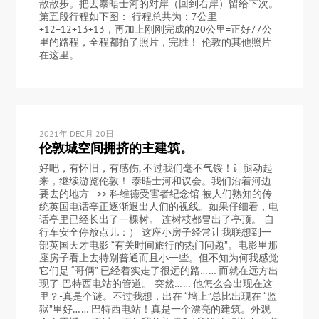
散散步。把去泰晤士河的对岸（回到右岸）留给下次。
第五段行程如下图： 行程总共为：7公里
+12+12+13+13，再加上刚刚完成的20公里=正好77公
里的路程，全程都拍了照片，完胜！ 伦敦的其他照片
在这里。
2021年 DEC月 20日
伦敦城空间拥挤的主建筑。
好吧，有怀旧，有感伤, 不过我们毫不气馁！让腿动起
来，继续游览伦敦！ 泰晤士河和议会。我们沿着河边
要去的地方—>> 科维德受害者纪念馆 被人们熟知的传
统英国电话亭正逐渐退出人们的视线。如果仔细看，电
话亭里已经长出了一棵树。 连树枝都冒出了亭顶。 自
行车安全停放点儿：） 这座小房子经常让我联想到一
部英国天才电影 “有关时间旅行的热门问题”。电影里那
座房子看上去特别普通而且小一些。但不知为何我感觉
它们是 “哥俩” 已经着实走了很远的路…… 而就在远方出
现了 巴特西电站的管道。 突然…… 他怎么会出现在这
里？-真是个谜。不过我想，出在 “墙上”总比出现在 “监
狱”里好…… 巴特西电站！真是一个漂亮的建筑。外观