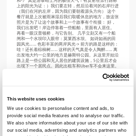
和-》 真是游泰晤士河的极佳天气！有反射在禁行路标
上的阳光为证：）我们要左转，然后沿着河的右岸行进
（我们在河的左岸，因为我们要朝着源头方向） 这个
餐厅就是上次被雨淋湿后我们取暖休息的地方，放这张
照片是为了让这个故事和上一个故事有个衔接： 好，
我们出发吧！岸边停靠着一些船舶，里面有人居住。
再看一眼汉普顿桥，与它告别。 几乎立刻又有一个船
闸和一个水坝印入眼帘：莫莱西水坝。 如诗如画的田
园风光…… 色彩丰富的两岸风光-> 前方的路是这样的：
哇！还长着棕榈树…… 这样的天气真是令人陶醉…… 离
出发地大约一公里的地方是赫斯特公园。从这里开始沿
路上是一些公园和无人居住的建筑设施，5公里后才会
出现下一个居民点。因此出租车和Uber车不会来这里。
在这里给准备来徒步的人提个醒。 好美! 小路变得越来
越隐秘…… 景色也越来越美。 这就是大伦敦郊区。泰晤
士河面更窄了，两岸的设施也更简陋一些…… 左边你们
看到的都是这样的漂亮民居…… 右边也有民居。但左边
的那可是不动产:) 飞机飞得很低，它们飞向希思罗机场
降落。机场离我们越来越近…… 拍了无数照片，要知道
This website uses cookies
景色实在太美了！ 呀，这是什么路标！难道是罗马时
We use cookies to personalise content and ads, to
代的??.. 我们粉丝俱乐部 里的人提示我们说： 这是伦敦
市（1861年左右）的一个边界标志，边界内的伦敦当
provide social media features and to analyse our traffic.
时执行一种非常不受欢迎的煤炭税。总共有280个这样
We also share information about your use of our site with
的标记，大约200个被保存了下来。 河岸的另一端又是
our social media, advertising and analytics partners who
一派田园风光。但天气有点阴沉。 沿着小径，不时看