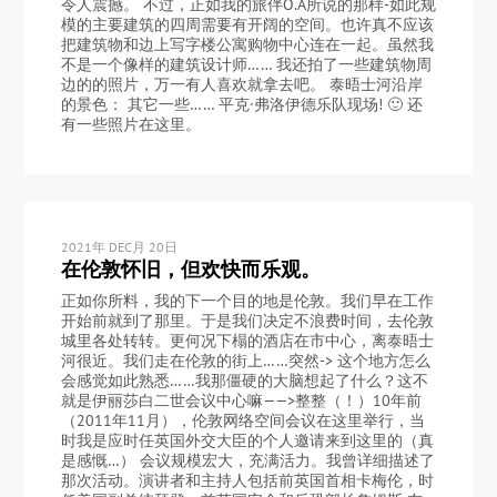
令人震撼。 不过，正如我的旅伴O.A所说的那样-如此规
模的主要建筑的四周需要有开阔的空间。也许真不应该
把建筑物和边上写字楼公寓购物中心连在一起。虽然我
不是一个像样的建筑设计师…… 我还拍了一些建筑物周
边的的照片，万一有人喜欢就拿去吧。 泰晤士河沿岸
的景色： 其它一些…… 平克·弗洛伊德乐队现场! 🙂 还
有一些照片在这里。
2021年 DEC月 20日
在伦敦怀旧，但欢快而乐观。
正如你所料，我的下一个目的地是伦敦。我们早在工作
开始前就到了那里。于是我们决定不浪费时间，去伦敦
城里各处转转。更何况下榻的酒店在市中心，离泰晤士
河很近。我们走在伦敦的街上……突然-> 这个地方怎么
会感觉如此熟悉……我那僵硬的大脑想起了什么？这不
就是伊丽莎白二世会议中心嘛——>整整（！）10年前
（2011年11月），伦敦网络空间会议在这里举行，当
时我是应时任英国外交大臣的个人邀请来到这里的（真
是感慨…） 会议规模宏大，充满活力。我曾详细描述了
那次活动。演讲者和主持人包括前英国首相卡梅伦，时