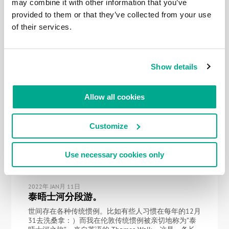
到不同的路标立着。垂直的小路也有： 看，就在那
may combine it with other information that you’ve
里……特别安静的一条小径。 小松鼠在树上跳来跳去。
provided to them or that they’ve collected from your use
一个轮渡口。我们也需要轮渡的，只是要稍晚些。
of their services.
Sunbury lock又是一个大坝综合体。我们已经走了5公
里！ 环顾四周，继续前行。 发现天鹅了吗？ “永久停
靠”. 真好! 泰晤士河在这里是这样的… “希望-4”:) 又时无
尽的田园诗般美丽的画面…… 河岸停靠着朴素的小船。
水里还有当地的禽类。 看，就是它们。 “仪仗队” 🙂 边
Show details
走，边拍。人们划着船来来去去，还有天鹅河里游来游
去。 桥！互联网提示是沃尔顿桥。没什么特别的，只
是一座桥。到这里我们必须做个总结：一共走了8公
Allow all cookies
里。仅8公里的路程我们就拍了50张照片了！也许你应
该在接下来的帖子中延续你的乐趣，继续阅读这段引人
入胜的泰晤士游：） 还有些来自伦敦的照片都在这
Customize
里。
Use necessary cookies only
2022年 JAN月 11日
泰晤士河分段游。
世间存在各种传统惯例。比如有些人习惯在每年的12月
31去洗桑拿：）而我在伦敦传统惯例被亲切地称为”泰