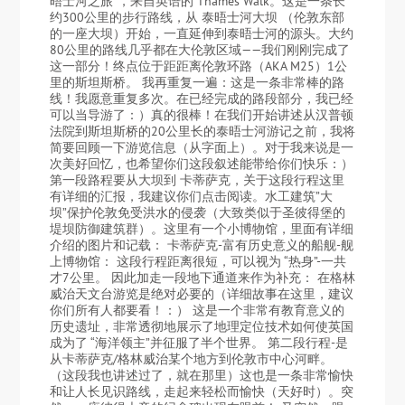
晤士河之旅”，来自英语的 Thames Walk。这是一条长
约300公里的步行路线，从 泰晤士河大坝 （伦敦东部
的一座大坝）开始，一直延伸到泰晤士河的源头。大约
80公里的路线几乎都在大伦敦区域——我们刚刚完成了
这一部分！终点位于距距离伦敦环路（AKA M25）1公
里的斯坦斯桥。 我再重复一遍：这是一条非常棒的路
线！我愿意重复多次。在已经完成的路段部分，我已经
可以当导游了：）真的很棒！在我们开始讲述从汉普顿
法院到斯坦斯桥的20公里长的泰晤士河游记之前，我将
简要回顾一下游览信息（从字面上）。对于我来说是一
次美好回忆，也希望你们这段叙述能带给你们快乐：）
第一段路程要从大坝到 卡蒂萨克，关于这段行程这里
有详细的汇报，我建议你们点击阅读。水工建筑”大
坝”保护伦敦免受洪水的侵袭（大致类似于圣彼得堡的
堤坝防御建筑群）。这里有一个小博物馆，里面有详细
介绍的图片和记载： 卡蒂萨克-富有历史意义的船舰-舰
上博物馆： 这段行程距离很短，可以视为 “热身”-一共
才7公里。 因此加走一段地下通道来作为补充： 在格林
威治天文台游览是绝对必要的（详细故事在这里，建议
你们所有人都要看！：） 这是一个非常有教育意义的
历史遗址，非常透彻地展示了地理定位技术如何使英国
成为了 “海洋领主”并征服了半个世界。 第二段行程-是
从卡蒂萨克/格林威治某个地方到伦敦市中心河畔。
（这段我也讲述过了，就在那里）这也是一条非常愉快
和让人长见识路线，走起来轻松而愉快（天好时）。突