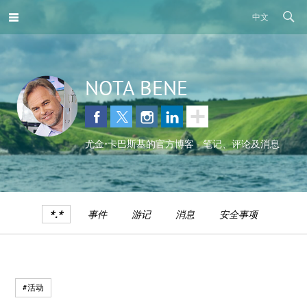
中文
NOTA BENE
尤金•卡巴斯基的官方博客 - 笔记、评论及消息
*.*
事件
游记
消息
安全事项
#活动