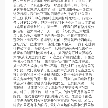
然，一座彼得大帝的纪念碑出现在眼前！ 又突然，眼
前出现了一个真正的农场，那里有山羊，鸭子等等。
从这里开始就进入城市了: 你可以在城市任意一处结束
这段行程，我们如下面地图所示大约行走了12公里：
第三段-从城市中心的泰晤士河到普特尼码头。行程不
多，只有12公里。但这一段我们不得不用了两天才走完
（这里有详细叙述）。第一天，由于我们没有做好充分
的准备，被大雨浇了一天……第二部分没能正常地通
过，因为潮水淹没了堤岸的一部分。但景色非常棒：
那段路上有我不久前详细讲过的主要建筑巴特西电站。
这是其它一些建筑物： 被涨潮的水侵入…… 我们走过的
行程如下图： 顺便说一句，从帕特尼码头可以乘坐一
艘豪华的船回到伦敦市中心。 第四部分可以大胆地称
为”你从未见过的伦敦”：）这里有详细的描述， 下面这
些照片仅简单了解： 第五部分我们用了两次才完成。
第一次不太成功，但天气不错，阳光灿烂（点击这里阅
读）第二次比较成功，但是在雨中完成的（点击这里阅
读）正确的那次和不正确的那次区别于-如果去金斯敦
应该走泰士河的另一岸（左岸）。否则右岸的道路很快
就会从河边把你错误地带到居民区。但总的来说，一切
都很好， 金斯敦的桥梁：就是在这里需要去河的对
岸。对了，”除了狗，船上有三人” 的旅行正是从这里开
始的。 在汉普顿球场我们结束了行程。之后去了那些
让疲惫的游客都舍不得离开的丰富多彩的公园。所以，
建议如果还有体力的话，最好在当地的宫殿和公园里散