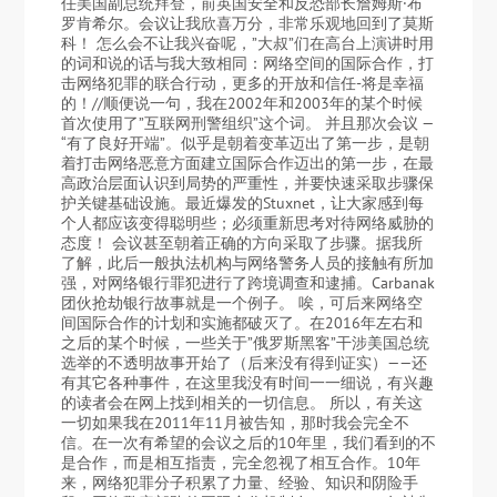
任美国副总统拜登，前英国安全和反恐部长詹姆斯·布
罗肯希尔。会议让我欣喜万分，非常乐观地回到了莫斯
科！ 怎么会不让我兴奋呢，”大叔”们在高台上演讲时用
的词和说的话与我大致相同：网络空间的国际合作，打
击网络犯罪的联合行动，更多的开放和信任-将是幸福
的！//顺便说一句，我在2002年和2003年的某个时候
首次使用了”互联网刑警组织”这个词。 并且那次会议 —
“有了良好开端”。似乎是朝着变革迈出了第一步，是朝
着打击网络恶意方面建立国际合作迈出的第一步，在最
高政治层面认识到局势的严重性，并要快速采取步骤保
护关键基础设施。最近爆发的Stuxnet，让大家感到每
个人都应该变得聪明些；必须重新思考对待网络威胁的
态度！ 会议甚至朝着正确的方向采取了步骤。据我所
了解，此后一般执法机构与网络警务人员的接触有所加
强，对网络银行罪犯进行了跨境调查和逮捕。Carbanak
团伙抢劫银行故事就是一个例子。 唉，可后来网络空
间国际合作的计划和实施都破灭了。在2016年左右和
之后的某个时候，一些关于”俄罗斯黑客”干涉美国总统
选举的不透明故事开始了（后来没有得到证实）——还
有其它各种事件，在这里我没有时间一一细说，有兴趣
的读者会在网上找到相关的一切信息。 所以，有关这
一切如果我在2011年11月被告知，那时我会完全不
信。在一次有希望的会议之后的10年里，我们看到的不
是合作，而是相互指责，完全忽视了相互合作。10年
来，网络犯罪分子积累了力量、经验、知识和阴险手