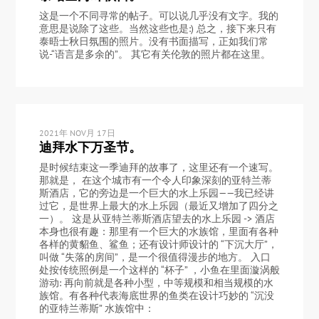
这是一个不同寻常的帖子。可以说几乎没有文字。我的
意思是说除了这些。当然这些也是:) 总之，接下来只有
泰晤士秋日氛围的照片。没有书面描写，正如我们常
说-“语言是多余的”。 其它有关伦敦的照片都在这里。
2021年 NOV月 17日
迪拜水下万圣节。
是时候结束这一季迪拜的故事了，这里还有一个速写。
那就是， 在这个城市有一个令人印象深刻的亚特兰蒂
斯酒店，它的旁边是一个巨大的水上乐园——我已经讲
过它，是世界上最大的水上乐园（最近又增加了四分之
一）。 这是从亚特兰蒂斯酒店望去的水上乐园 -> 酒店
本身也很有趣：那里有一个巨大的水族馆，里面有各种
各样的黄貂鱼、鲨鱼；还有设计师设计的 “下沉大厅”，
叫做 “失落的房间”，是一个很值得漫步的地方。 入口
处按传统照例是一个这样的 “杯子” ，小鱼在里面漩涡般
游动: 再向前就是各种小型，中等规模和相当规模的水
族馆。有各种代表海底世界的鱼类在设计巧妙的 “沉没
的亚特兰蒂斯” 水族馆中：