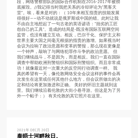
段，网络警察部队的国际合作机制在2016-2017年被彻
底摧毁。//我记得当时我把关系的冷却评论为”黑客天
堂”。唉，看来是对的：（ 10年来相互指责的技能发展
得很好——动不动就说是俄罗斯或中国的错。此时让我
不由自主地想起了一句古老的英语谚语：”拙劣的工匠
怨自己的工具”。造成的结局是-既没有国际互联网空间
监管，也没有建立互动。相反，巴尔干化、保护主义和
世界主要大国之间毫无根据的指责的激增。如果视当时
会议为拉响了政治意愿和变革的警报，那么现在更像是
一个钟声，敲响了与网络犯罪作斗争的政治意愿。 但
我们继续战斗，不是因为，而是相反。我们一直在国际
调查中帮助欧洲刑警组织和国际刑警组织。而且非常成
功！就像最近对一次重大的反空间行动调查一样。 我
真的希望有一天，像伦敦网络安全会议这样的事件会再
次发生在这里或任何其他什么地方，但会议所做出的决
定和结论将更加激进和正确。 美好的怀旧主题就到这
里。我们继续沿着伦敦的大街小巷寻游。但这是为了另
外一个帖子：） 有关伦敦的其它照片在这里。
2021年 DEC月 20日
泰晤士河畔秋日。