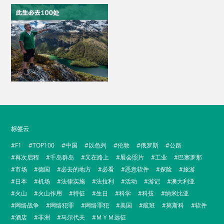
标签云
F1
TOP100
中国
以色列
伦敦
俄罗斯
公路
再次启程
千岛群岛
又在路上
展会照片
工业
巴塞罗那
市场
德国
必去的地方
必看
恶意软件
探险
旅游
日本
机场
法律实施
法拉利
活动
游记
澳大利亚
火山
火山作用
特征
生日
科学
科技
纳米比亚
网络战争
网络犯罪
网络罪犯
美国
航班
莫斯科
软件
酒店
非洲
马尔代夫
ＭＹＭ远征