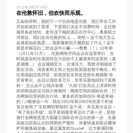
2021年 DEC月 20日
在伦敦怀旧，但欢快而乐观。
正如你所料，我的下一个目的地是伦敦。我们早在工作
开始前就到了那里。于是我们决定不浪费时间，去伦敦
城里各处转转。更何况下榻的酒店在市中心，离泰晤士
河很近。我们走在伦敦的街上……突然-> 这个地方怎么
会感觉如此熟悉……我那僵硬的大脑想起了什么？这不
就是伊丽莎白二世会议中心嘛——>整整（！）10年前
（2011年11月），伦敦网络空间会议在这里举行，当
时我是应时任英国外交大臣的个人邀请来到这里的（真
是感慨…） 会议规模宏大，充满活力。我曾详细描述了
那次活动。演讲者和主持人包括前英国首相卡梅伦，时
任美国副总统拜登，前英国安全和反恐部长詹姆斯·布
罗肯希尔。会议让我欣喜万分，非常乐观地回到了莫斯
科！ 怎么会不让我兴奋呢，”大叔”们在高台上演讲时用
的词和说的话与我大致相同：网络空间的国际合作，打
击网络犯罪的联合行动，更多的开放和信任-将是幸福
的！//顺便说一句，我在2002年和2003年的某个时候
首次使用了”互联网刑警组织”这个词。 并且那次会议 —
“有了良好开端”。似乎是朝着变革迈出了第一步，是朝
着打击网络恶意方面建立国际合作迈出的第一步，在最
高政治层面认识到局势的严重性，并要快速采取步骤保
护关键基础设施。最近爆发的Stuxnet，让大家感到每