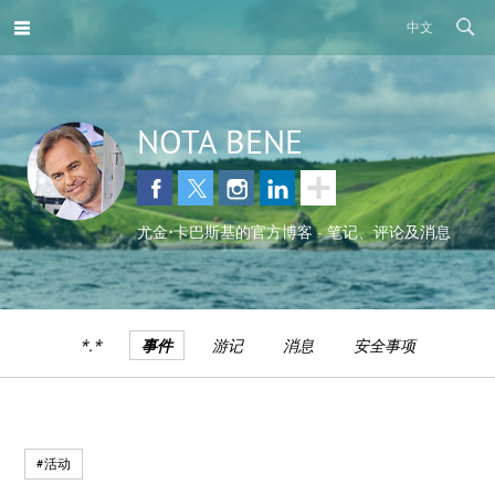
中文
NOTA BENE
尤金•卡巴斯基的官方博客 - 笔记、评论及消息
*.*
事件
游记
消息
安全事项
#活动