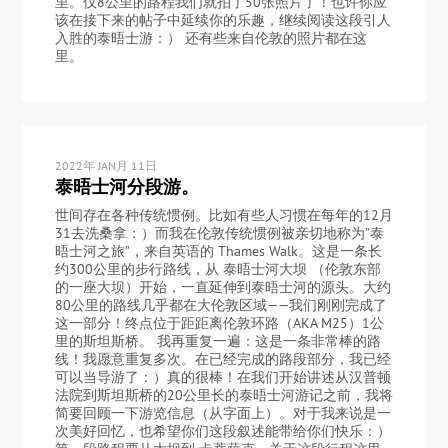
里。仅8公里的路程我们就拍了50张照片了！也许你应
该在接下来的帖子中延续你的乐趣，继续阅读这段引人
入胜的泰晤士游：） 还有些来自伦敦的照片都在这
里。
2022年 JAN月 11日
泰晤士河分段游。
世间存在各种传统惯例。比如有些人习惯在每年的12月
31去洗桑拿：）而我在伦敦传统惯例被亲切地称为”泰
晤士河之旅”，来自英语的 Thames Walk。这是一条长
约300公里的步行路线，从 泰晤士河大坝 （伦敦东部
的一座大坝）开始，一直延伸到泰晤士河的源头。大约
80公里的路线几乎都在大伦敦区域——我们刚刚完成了
这一部分！终点位于距距离伦敦环路（AKA M25）1公
里的斯坦斯桥。 我再重复一遍：这是一条非常棒的路
线！我愿意重复多次。在已经完成的路段部分，我已经
可以当导游了：）真的很棒！在我们开始讲述从汉普顿
法院到斯坦斯桥的20公里长的泰晤士河游记之前，我将
简要回顾一下游览信息（从字面上）。对于我来说是一
次美好回忆，也希望你们这段叙述能带给你们快乐：）