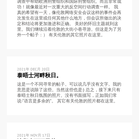
调查中帮助欧洲刑警组织和国际刑警组织。而且非常成
功！就像最近对一次重大的反空间行动调查一样。 我
真的希望有一天，像伦敦网络安全会议这样的事件会再
次发生在这里或任何其他什么地方，但会议所做出的决
定和结论将更加激进和正确。 美好的怀旧主题就到这
里。我们继续沿着伦敦的大街小巷寻游。但这是为了另
外一个帖子：） 有关伦敦的其它照片在这里。
2021年 DEC月 20日
泰晤士河畔秋日。
这是一个不同寻常的帖子。可以说几乎没有文字。我的
意思是说除了这些。当然这些也是:) 总之，接下来只有
泰晤士秋日氛围的照片。没有书面描写，正如我们常
说-“语言是多余的”。 其它有关伦敦的照片都在这里。
2021年 NOV月 17日