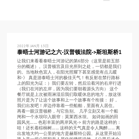
2022年 JAN月 13日
泰晤士河游记之六-汉普顿法院->斯坦斯桥1
让我们来看看泰晤士河游记的第6部分（这里是前五部
分的概述）。汉普顿宫及目光所到之处，一切都是我们
的。当地秋色宜人，在阳光照耀下甚至感觉有点儿暖
和-》 真是游泰晤士河的极佳天气！有反射在禁行路标
上的阳光为证：）我们要左转，然后沿着河的右岸行进
（我们在河的左岸，因为我们要朝着源头方向） 这个
餐厅就是上次被雨淋湿后我们取暖休息的地方，放这张
照片是为了让这个故事和上一个故事有个衔接： 好，
我们出发吧！岸边停靠着一些船舶，里面有人居住。
再看一眼汉普顿桥，与它告别。 几乎立刻又有一个船
闸和一个水坝印入眼帘：莫莱西水坝。 如诗如画的田
园风光…… 色彩丰富的两岸风光-> 前方的路是这样的：
哇！还长着棕榈树…… 这样的天气真是令人陶醉…… 离
出发地大约一公里的地方是赫斯特公园。从这里开始沿
路上是一些公园和无人居住的建筑设施，5公里后才会