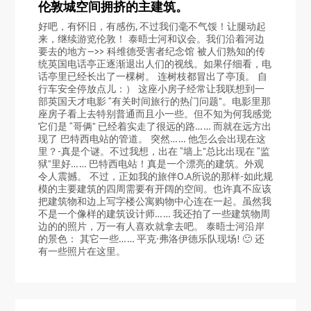
伦敦城空间拥挤的主建筑。
好吧，有怀旧，有感伤, 不过我们毫不气馁！让腿动起
来，继续游览伦敦！ 泰晤士河和议会。我们沿着河边
要去的地方—>> 科维德受害者纪念馆 被人们熟知的传
统英国电话亭正逐渐退出人们的视线。如果仔细看，电
话亭里已经长出了一棵树。 连树枝都冒出了亭顶。 自
行车安全停放点儿：） 这座小房子经常让我联想到一
部英国天才电影 “有关时间旅行的热门问题”。电影里那
座房子看上去特别普通而且小一些。但不知为何我感觉
它们是 “哥俩” 已经着实走了很远的路…… 而就在远方出
现了 巴特西电站的管道。 突然…… 他怎么会出现在这
里？-真是个谜。不过我想，出在 “墙上”总比出现在 “监
狱”里好…… 巴特西电站！真是一个漂亮的建筑。外观
令人震撼。 不过，正如我的旅伴O.A所说的那样-如此规
模的主要建筑的四周需要有开阔的空间。也许真不应该
把建筑物和边上写字楼公寓购物中心连在一起。虽然我
不是一个像样的建筑设计师…… 我还拍了一些建筑物周
边的的照片，万一有人喜欢就拿去吧。 泰晤士河沿岸
的景色： 其它一些…… 平克·弗洛伊德乐队现场! 🙂 还
有一些照片在这里。