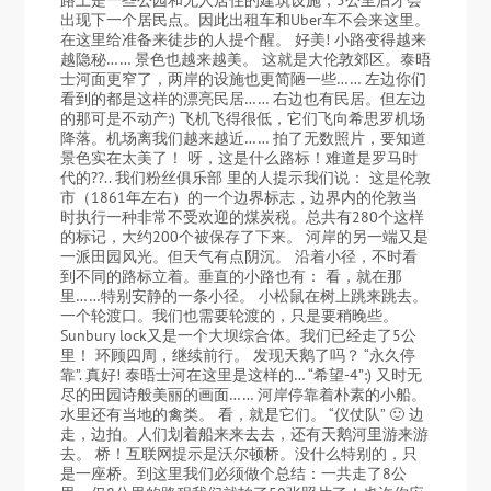
出现下一个居民点。因此出租车和Uber车不会来这里。
在这里给准备来徒步的人提个醒。 好美! 小路变得越来
越隐秘…… 景色也越来越美。 这就是大伦敦郊区。泰晤
士河面更窄了，两岸的设施也更简陋一些…… 左边你们
看到的都是这样的漂亮民居…… 右边也有民居。但左边
的那可是不动产:) 飞机飞得很低，它们飞向希思罗机场
降落。机场离我们越来越近…… 拍了无数照片，要知道
景色实在太美了！ 呀，这是什么路标！难道是罗马时
代的??.. 我们粉丝俱乐部 里的人提示我们说： 这是伦敦
市（1861年左右）的一个边界标志，边界内的伦敦当
时执行一种非常不受欢迎的煤炭税。总共有280个这样
的标记，大约200个被保存了下来。 河岸的另一端又是
一派田园风光。但天气有点阴沉。 沿着小径，不时看
到不同的路标立着。垂直的小路也有： 看，就在那
里……特别安静的一条小径。 小松鼠在树上跳来跳去。
一个轮渡口。我们也需要轮渡的，只是要稍晚些。
Sunbury lock又是一个大坝综合体。我们已经走了5公
里！ 环顾四周，继续前行。 发现天鹅了吗？ “永久停
靠”. 真好! 泰晤士河在这里是这样的… “希望-4”:) 又时无
尽的田园诗般美丽的画面…… 河岸停靠着朴素的小船。
水里还有当地的禽类。 看，就是它们。 “仪仗队” 🙂 边
走，边拍。人们划着船来来去去，还有天鹅河里游来游
去。 桥！互联网提示是沃尔顿桥。没什么特别的，只
是一座桥。到这里我们必须做个总结：一共走了8公