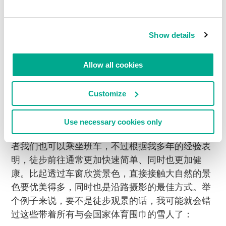
Show details
我们的公寓距离镇子里的会议中心大约为1.6公里，
Allow all cookies
由于每两场会议之间都会有休息时间，所以我们每
天都会回公寓两到三次，再加上这段路程的最后
Customize
300米是一个陡坡，因而我可以负责任地推断，在
瑞士逗留期间，我们的体重都减轻了一些:)。
Use necessary cookies only
当然，主办方给我们提供了豪华汽车用以代步，或
者我们也可以乘坐班车，不过根据我多年的经验表
明，徒步前往通常更加快速简单、同时也更加健
康。比起透过车窗欣赏景色，直接接触大自然的景
色要优美得多，同时也是沿路摄影的最佳方式。举
个例子来说，要不是徒步观景的话，我可能就会错
过这些带着所有与会国家体育围巾的雪人了：