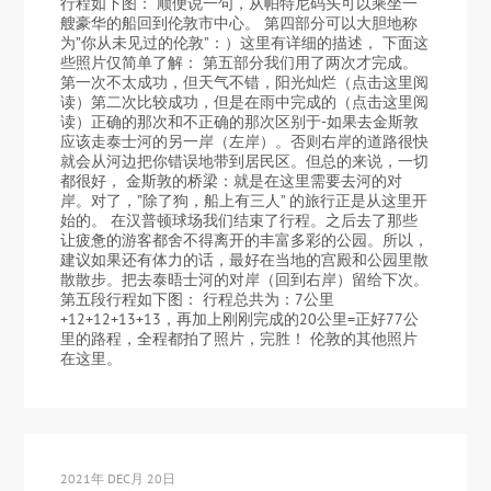
行程如下图： 顺便说一句，从帕特尼码头可以乘坐一
艘豪华的船回到伦敦市中心。 第四部分可以大胆地称
为”你从未见过的伦敦”：）这里有详细的描述， 下面这
些照片仅简单了解： 第五部分我们用了两次才完成。
第一次不太成功，但天气不错，阳光灿烂（点击这里阅
读）第二次比较成功，但是在雨中完成的（点击这里阅
读）正确的那次和不正确的那次区别于-如果去金斯敦
应该走泰士河的另一岸（左岸）。否则右岸的道路很快
就会从河边把你错误地带到居民区。但总的来说，一切
都很好， 金斯敦的桥梁：就是在这里需要去河的对
岸。对了，”除了狗，船上有三人” 的旅行正是从这里开
始的。 在汉普顿球场我们结束了行程。之后去了那些
让疲惫的游客都舍不得离开的丰富多彩的公园。所以，
建议如果还有体力的话，最好在当地的宫殿和公园里散
散散步。把去泰晤士河的对岸（回到右岸）留给下次。
第五段行程如下图： 行程总共为：7公里
+12+12+13+13，再加上刚刚完成的20公里=正好77公
里的路程，全程都拍了照片，完胜！ 伦敦的其他照片
在这里。
2021年 DEC月 20日