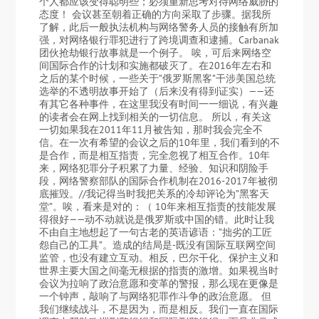
个人都应该变得聪明些；必须重新思考对待网络威胁的
态度！ 会议甚至朝着正确的方向采取了步骤。据我所
了解，此后一般执法机构与网络警务人员的接触有所加
强，对网络银行罪犯进行了跨境调查和逮捕。Carbanak
团伙抢劫银行故事就是一个例子。 唉，可后来网络空
间国际合作的计划和实施都破灭了。在2016年左右和
之后的某个时候，一些关于”俄罗斯黑客”干涉美国总统
选举的不透明故事开始了（后来没有得到证实）——还
有其它各种事件，在这里我没有时间一一细说，有兴趣
的读者会在网上找到相关的一切信息。 所以，有关这
一切如果我在2011年11月被告知，那时我会完全不
信。在一次有希望的会议之后的10年里，我们看到的不
是合作，而是相互指责，完全忽视了相互合作。10年
来，网络犯罪分子积累了力量、经验、知识和阴险手
段，网络警察部队的国际合作机制在2016-2017年被彻
底摧毁。//我记得当时我把关系的冷却评论为”黑客天
堂”。唉，看来是对的：（ 10年来相互指责的技能发展
得很好——动不动就说是俄罗斯或中国的错。此时让我
不由自主地想起了一句古老的英语谚语：”拙劣的工匠
怨自己的工具”。造成的结局是-既没有国际互联网空间
监管，也没有建立互动。相反，巴尔干化、保护主义和
世界主要大国之间毫无根据的指责的激增。如果视当时
会议为拉响了政治意愿和变革的警报，那么现在更像是
一个钟声，敲响了与网络犯罪作斗争的政治意愿。 但
我们继续战斗，不是因为，而是相反。我们一直在国际