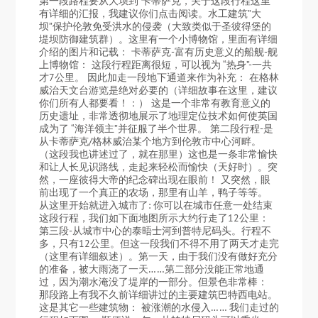
第一段路程要从大坝到 卡蒂萨克，关于这段行程这里
有详细的汇报，我建议你们点击阅读。水工建筑”大
坝”保护伦敦免受洪水的侵袭（大致类似于圣彼得堡的
堤坝防御建筑群）。这里有一个小博物馆，里面有详细
介绍的图片和记载： 卡蒂萨克-富有历史意义的船舰-舰
上博物馆： 这段行程距离很短，可以视为 “热身”-一共
才7公里。 因此加走一段地下通道来作为补充： 在格林
威治天文台游览是绝对必要的（详细故事在这里，建议
你们所有人都要看！：） 这是一个非常有教育意义的
历史遗址，非常透彻地展示了地理定位技术如何使英国
成为了 “海洋领主”并征服了半个世界。 第二段行程-是
从卡蒂萨克/格林威治某个地方到伦敦市中心河畔。
（这段我也讲述过了，就在那里）这也是一条非常愉快
和让人长见识路线，走起来轻松而愉快（天好时）。突
然，一座彼得大帝的纪念碑出现在眼前！ 又突然，眼
前出现了一个真正的农场，那里有山羊，鸭子等等。
从这里开始就进入城市了: 你可以在城市任意一处结束
这段行程，我们如下面地图所示大约行走了12公里：
第三段-从城市中心的泰晤士河到普特尼码头。行程不
多，只有12公里。但这一段我们不得不用了两天才走完
（这里有详细叙述）。第一天，由于我们没有做好充分
的准备，被大雨浇了一天……第二部分没能正常地通
过，因为潮水淹没了堤岸的一部分。但景色非常棒：
那段路上有我不久前详细讲过的主要建筑巴特西电站。
这是其它一些建筑物： 被涨潮的水侵入…… 我们走过的