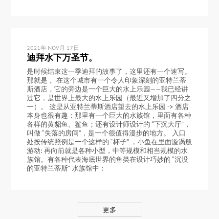
2021年 NOV月 17日
迪拜水下万圣节。
是时候结束这一季迪拜的故事了，这里还有一个速写。
那就是， 在这个城市有一个令人印象深刻的亚特兰蒂
斯酒店，它的旁边是一个巨大的水上乐园——我已经讲
过它，是世界上最大的水上乐园（最近又增加了四分之
一）。 这是从亚特兰蒂斯酒店望去的水上乐园 -> 酒店
本身也很有趣：那里有一个巨大的水族馆，里面有各种
各样的黄貂鱼、鲨鱼；还有设计师设计的 “下沉大厅”，
叫做 “失落的房间”，是一个很值得漫步的地方。 入口
处按传统照例是一个这样的 “杯子” ，小鱼在里面漩涡般
游动: 再向前就是各种小型，中等规模和相当规模的水
族馆。有各种代表海底世界的鱼类在设计巧妙的 “沉没
的亚特兰蒂斯” 水族馆中：
更多