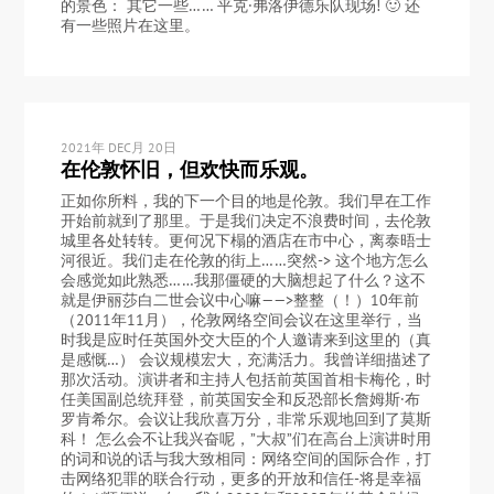
的景色： 其它一些…… 平克·弗洛伊德乐队现场! 🙂 还
有一些照片在这里。
2021年 DEC月 20日
在伦敦怀旧，但欢快而乐观。
正如你所料，我的下一个目的地是伦敦。我们早在工作
开始前就到了那里。于是我们决定不浪费时间，去伦敦
城里各处转转。更何况下榻的酒店在市中心，离泰晤士
河很近。我们走在伦敦的街上……突然-> 这个地方怎么
会感觉如此熟悉……我那僵硬的大脑想起了什么？这不
就是伊丽莎白二世会议中心嘛——>整整（！）10年前
（2011年11月），伦敦网络空间会议在这里举行，当
时我是应时任英国外交大臣的个人邀请来到这里的（真
是感慨…） 会议规模宏大，充满活力。我曾详细描述了
那次活动。演讲者和主持人包括前英国首相卡梅伦，时
任美国副总统拜登，前英国安全和反恐部长詹姆斯·布
罗肯希尔。会议让我欣喜万分，非常乐观地回到了莫斯
科！ 怎么会不让我兴奋呢，”大叔”们在高台上演讲时用
的词和说的话与我大致相同：网络空间的国际合作，打
击网络犯罪的联合行动，更多的开放和信任-将是幸福