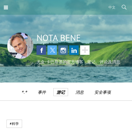
中文
NOTA BENE
尤金•卡巴斯基的官方博客 - 笔记、评论及消息
*.*
事件
游记
消息
安全事项
#科学