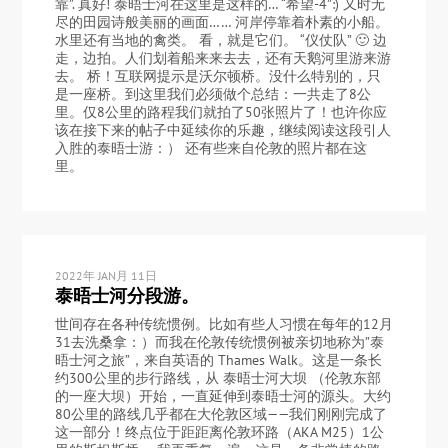
靠”. 真好! 泰晤士河在这里是这样的… “希望-4”:) 又时无
尽的田园诗般美丽的画面…… 河岸停靠着朴素的小船。
水里还有当地的禽类。 看，就是它们。 “仪仗队” 🙂 边
走，边拍。人们划着船来来去去，还有天鹅河里游来游
去。 桥！互联网提示是沃尔顿桥。没什么特别的，只
是一座桥。到这里我们必须做个总结：一共走了8公
里。仅8公里的路程我们就拍了50张照片了！也许你应
该在接下来的帖子中延续你的乐趣，继续阅读这段引人
入胜的泰晤士游：） 还有些来自伦敦的照片都在这
里。
2022年 JAN月 11日
泰晤士河分段游。
世间存在各种传统惯例。比如有些人习惯在每年的12月
31去洗桑拿：）而我在伦敦传统惯例被亲切地称为”泰
晤士河之旅”，来自英语的 Thames Walk。这是一条长
约300公里的步行路线，从 泰晤士河大坝 （伦敦东部
的一座大坝）开始，一直延伸到泰晤士河的源头。大约
80公里的路线几乎都在大伦敦区域——我们刚刚完成了
这一部分！终点位于距距离伦敦环路（AKA M25）1公