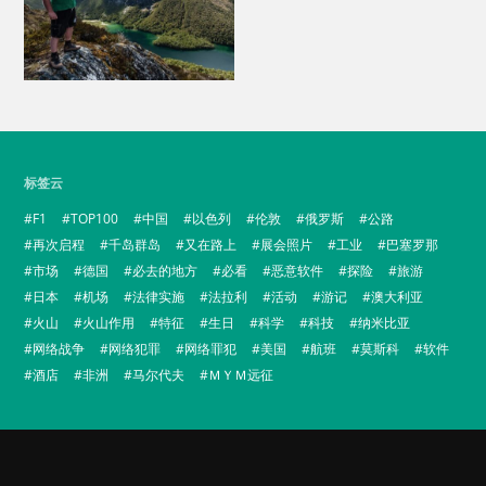
标签云
F1
TOP100
中国
以色列
伦敦
俄罗斯
公路
再次启程
千岛群岛
又在路上
展会照片
工业
巴塞罗那
市场
德国
必去的地方
必看
恶意软件
探险
旅游
日本
机场
法律实施
法拉利
活动
游记
澳大利亚
火山
火山作用
特征
生日
科学
科技
纳米比亚
网络战争
网络犯罪
网络罪犯
美国
航班
莫斯科
软件
酒店
非洲
马尔代夫
ＭＹＭ远征