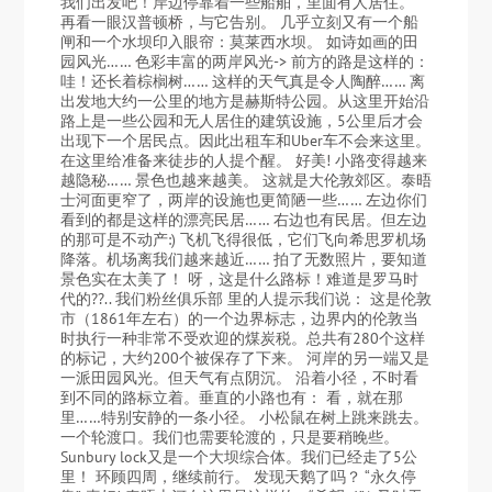
我们出发吧！岸边停靠着一些船舶，里面有人居住。
再看一眼汉普顿桥，与它告别。 几乎立刻又有一个船
闸和一个水坝印入眼帘：莫莱西水坝。 如诗如画的田
园风光…… 色彩丰富的两岸风光-> 前方的路是这样的：
哇！还长着棕榈树…… 这样的天气真是令人陶醉…… 离
出发地大约一公里的地方是赫斯特公园。从这里开始沿
路上是一些公园和无人居住的建筑设施，5公里后才会
出现下一个居民点。因此出租车和Uber车不会来这里。
在这里给准备来徒步的人提个醒。 好美! 小路变得越来
越隐秘…… 景色也越来越美。 这就是大伦敦郊区。泰晤
士河面更窄了，两岸的设施也更简陋一些…… 左边你们
看到的都是这样的漂亮民居…… 右边也有民居。但左边
的那可是不动产:) 飞机飞得很低，它们飞向希思罗机场
降落。机场离我们越来越近…… 拍了无数照片，要知道
景色实在太美了！ 呀，这是什么路标！难道是罗马时
代的??.. 我们粉丝俱乐部 里的人提示我们说： 这是伦敦
市（1861年左右）的一个边界标志，边界内的伦敦当
时执行一种非常不受欢迎的煤炭税。总共有280个这样
的标记，大约200个被保存了下来。 河岸的另一端又是
一派田园风光。但天气有点阴沉。 沿着小径，不时看
到不同的路标立着。垂直的小路也有： 看，就在那
里……特别安静的一条小径。 小松鼠在树上跳来跳去。
一个轮渡口。我们也需要轮渡的，只是要稍晚些。
Sunbury lock又是一个大坝综合体。我们已经走了5公
里！ 环顾四周，继续前行。 发现天鹅了吗？ “永久停