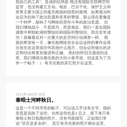
怨自己的工具”。造成的结局是-既没有国际互联网空间
监管，也没有建立互动。相反，巴尔干化、保护主义和
世界主要大国之间毫无根据的指责的激增。如果视当时
会议为拉响了政治意愿和变革的警报，那么现在更像是
一个钟声，敲响了与网络犯罪作斗争的政治意愿。 但
我们继续战斗，不是因为，而是相反。我们一直在国际
调查中帮助欧洲刑警组织和国际刑警组织。而且非常成
功！就像最近对一次重大的反空间行动调查一样。 我
真的希望有一天，像伦敦网络安全会议这样的事件会再
次发生在这里或任何其他什么地方，但会议所做出的决
定和结论将更加激进和正确。 美好的怀旧主题就到这
里。我们继续沿着伦敦的大街小巷寻游。但这是为了另
外一个帖子：） 有关伦敦的其它照片在这里。
2021年 DEC月 20日
泰晤士河畔秋日。
这是一个不同寻常的帖子。可以说几乎没有文字。我的
意思是说除了这些。当然这些也是:) 总之，接下来只有
泰晤士秋日氛围的照片。没有书面描写，正如我们常
说-“语言是多余的”。 其它有关伦敦的照片都在这里。