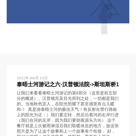
2022年 JAN月 13日
泰晤士河游记之六-汉普顿法院->斯坦斯桥1
让我们来看看泰晤士河游记的第6部分（这里是前五部
分的概述）。汉普顿宫及目光所到之处，一切都是我们
的。当地秋色宜人，在阳光照耀下甚至感觉有点儿暖
和-》 真是游泰晤士河的极佳天气！有反射在禁行路标
上的阳光为证：）我们要左转，然后沿着河的右岸行进
（我们在河的左岸，因为我们要朝着源头方向） 这个
餐厅就是上次被雨淋湿后我们取暖休息的地方，放这张
照片是为了让这个故事和上一个故事有个衔接： 好，