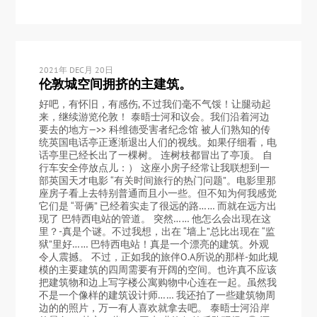
2021年 DEC月 20日
伦敦城空间拥挤的主建筑。
好吧，有怀旧，有感伤, 不过我们毫不气馁！让腿动起
来，继续游览伦敦！ 泰晤士河和议会。我们沿着河边
要去的地方—>> 科维德受害者纪念馆 被人们熟知的传
统英国电话亭正逐渐退出人们的视线。如果仔细看，电
话亭里已经长出了一棵树。 连树枝都冒出了亭顶。 自
行车安全停放点儿：） 这座小房子经常让我联想到一
部英国天才电影 “有关时间旅行的热门问题”。电影里那
座房子看上去特别普通而且小一些。但不知为何我感觉
它们是 “哥俩” 已经着实走了很远的路…… 而就在远方出
现了 巴特西电站的管道。 突然…… 他怎么会出现在这
里？-真是个谜。不过我想，出在 “墙上”总比出现在 “监
狱”里好…… 巴特西电站！真是一个漂亮的建筑。外观
令人震撼。 不过，正如我的旅伴O.A所说的那样-如此规
模的主要建筑的四周需要有开阔的空间。也许真不应该
把建筑物和边上写字楼公寓购物中心连在一起。虽然我
不是一个像样的建筑设计师…… 我还拍了一些建筑物周
边的的照片，万一有人喜欢就拿去吧。 泰晤士河沿岸