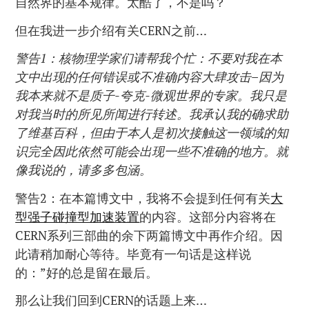
自然界的基本规律。太酷了，不是吗？
但在我进一步介绍有关CERN之前…
警告1：核物理学家们请帮我个忙：不要对我在本
文中出现的任何错误或不准确内容大肆攻击–因为
我本来就不是质子-夸克-微观世界的专家。我只是
对我当时的所见所闻进行转述。我承认我的确求助
了维基百科，但由于本人是初次接触这一领域的知
识完全因此依然可能会出现一些不准确的地方。就
像我说的，请多多包涵。
警告2：在本篇博文中，我将不会提到任何有关
大
型强子碰撞型加速装置
的内容。这部分内容将在
CERN系列三部曲的余下两篇博文中再作介绍。因
此请稍加耐心等待。毕竟有一句话是这样说
的：”好的总是留在最后。
那么让我们回到CERN的话题上来…