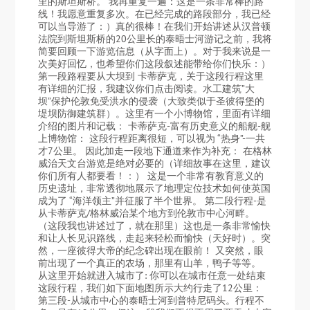
里的斯坦斯桥。 我再重复一遍：这是一条非常棒的路
线！我愿意重复多次。在已经完成的路段部分，我已经
可以当导游了：）真的很棒！在我们开始讲述从汉普顿
法院到斯坦斯桥的20公里长的泰晤士河游记之前，我将
简要回顾一下游览信息（从字面上）。对于我来说是一
次美好回忆，也希望你们这段叙述能带给你们快乐：）
第一段路程要从大坝到 卡蒂萨克，关于这段行程这里
有详细的汇报，我建议你们点击阅读。水工建筑”大
坝”保护伦敦免受洪水的侵袭（大致类似于圣彼得堡的
堤坝防御建筑群）。这里有一个小博物馆，里面有详细
介绍的图片和记载： 卡蒂萨克-富有历史意义的船舰-舰
上博物馆： 这段行程距离很短，可以视为 “热身”-一共
才7公里。 因此加走一段地下通道来作为补充： 在格林
威治天文台游览是绝对必要的（详细故事在这里，建议
你们所有人都要看！：） 这是一个非常有教育意义的
历史遗址，非常透彻地展示了地理定位技术如何使英国
成为了 “海洋领主”并征服了半个世界。 第二段行程-是
从卡蒂萨克/格林威治某个地方到伦敦市中心河畔。
（这段我也讲述过了，就在那里）这也是一条非常愉快
和让人长见识路线，走起来轻松而愉快（天好时）。突
然，一座彼得大帝的纪念碑出现在眼前！ 又突然，眼
前出现了一个真正的农场，那里有山羊，鸭子等等。
从这里开始就进入城市了: 你可以在城市任意一处结束
这段行程，我们如下面地图所示大约行走了12公里：
第三段-从城市中心的泰晤士河到普特尼码头。行程不