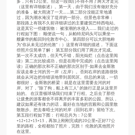
多，只有12公里。但这一段我们不得不用了两天才走完
（这里有详细叙述）。第一天，由于我们没有做好充分
的准备，被大雨浇了一天……第二部分没能正常地通
过，因为潮水淹没了堤岸的一部分。但景色非常棒：
那段路上有我不久前详细讲过的主要建筑巴特西电站。
这是其它一些建筑物： 被涨潮的水侵入…… 我们走过的
行程如下图： 顺便说一句，从帕特尼码头可以乘坐一
艘豪华的船回到伦敦市中心。 第四部分可以大胆地称
为”你从未见过的伦敦”：）这里有详细的描述， 下面这
些照片仅简单了解： 第五部分我们用了两次才完成。
第一次不太成功，但天气不错，阳光灿烂（点击这里阅
读）第二次比较成功，但是在雨中完成的（点击这里阅
读）正确的那次和不正确的那次区别于-如果去金斯敦
应该走泰士河的另一岸（左岸）。否则右岸的道路很快
就会从河边把你错误地带到居民区。但总的来说，一切
都很好， 金斯敦的桥梁：就是在这里需要去河的对
岸。对了，”除了狗，船上有三人” 的旅行正是从这里开
始的。 在汉普顿球场我们结束了行程。之后去了那些
让疲惫的游客都舍不得离开的丰富多彩的公园。所以，
建议如果还有体力的话，最好在当地的宫殿和公园里散
散散步。把去泰晤士河的对岸（回到右岸）留给下次。
第五段行程如下图： 行程总共为：7公里
+12+12+13+13，再加上刚刚完成的20公里=正好77公
里的路程，全程都拍了照片，完胜！ 伦敦的其他照片
在这里。