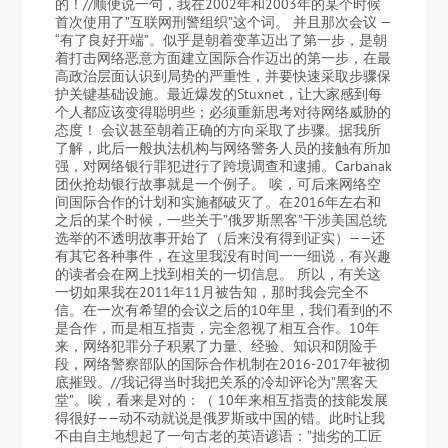
的！//顺便说一句，我在2002年和2003年的某个时候
首次使用了”互联网刑警组织”这个词。 并且那次会议 —
“有了良好开端”。似乎是朝着变革迈出了第一步，是朝
着打击网络恶意方面建立国际合作迈出的第一步，在最
高政治层面认识到局势的严重性，并要快速采取步骤保
护关键基础设施。最近爆发的Stuxnet，让大家感到每
个人都应该变得聪明些；必须重新思考对待网络威胁的
态度！ 会议甚至朝着正确的方向采取了步骤。据我所
了解，此后一般执法机构与网络警务人员的接触有所加
强，对网络银行罪犯进行了跨境调查和逮捕。Carbanak
团伙抢劫银行故事就是一个例子。 唉，可后来网络空
间国际合作的计划和实施都破灭了。在2016年左右和
之后的某个时候，一些关于”俄罗斯黑客”干涉美国总统
选举的不透明故事开始了（后来没有得到证实）——还
有其它各种事件，在这里我没有时间一一细说，有兴趣
的读者会在网上找到相关的一切信息。 所以，有关这
一切如果我在2011年11月被告知，那时我会完全不
信。在一次有希望的会议之后的10年里，我们看到的不
是合作，而是相互指责，完全忽视了相互合作。10年
来，网络犯罪分子积累了力量、经验、知识和阴险手
段，网络警察部队的国际合作机制在2016-2017年被彻
底摧毁。//我记得当时我把关系的冷却评论为”黑客天
堂”。唉，看来是对的：（ 10年来相互指责的技能发展
得很好——动不动就说是俄罗斯或中国的错。此时让我
不由自主地想起了一句古老的英语谚语：”拙劣的工匠