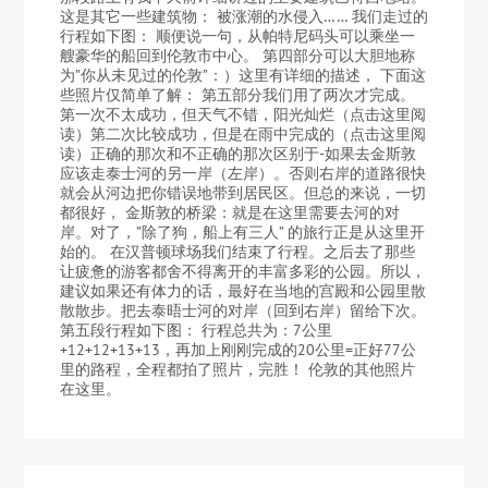
这是其它一些建筑物： 被涨潮的水侵入…… 我们走过的
行程如下图： 顺便说一句，从帕特尼码头可以乘坐一
艘豪华的船回到伦敦市中心。 第四部分可以大胆地称
为”你从未见过的伦敦”：）这里有详细的描述， 下面这
些照片仅简单了解： 第五部分我们用了两次才完成。
第一次不太成功，但天气不错，阳光灿烂（点击这里阅
读）第二次比较成功，但是在雨中完成的（点击这里阅
读）正确的那次和不正确的那次区别于-如果去金斯敦
应该走泰士河的另一岸（左岸）。否则右岸的道路很快
就会从河边把你错误地带到居民区。但总的来说，一切
都很好， 金斯敦的桥梁：就是在这里需要去河的对
岸。对了，”除了狗，船上有三人” 的旅行正是从这里开
始的。 在汉普顿球场我们结束了行程。之后去了那些
让疲惫的游客都舍不得离开的丰富多彩的公园。所以，
建议如果还有体力的话，最好在当地的宫殿和公园里散
散散步。把去泰晤士河的对岸（回到右岸）留给下次。
第五段行程如下图： 行程总共为：7公里
+12+12+13+13，再加上刚刚完成的20公里=正好77公
里的路程，全程都拍了照片，完胜！ 伦敦的其他照片
在这里。