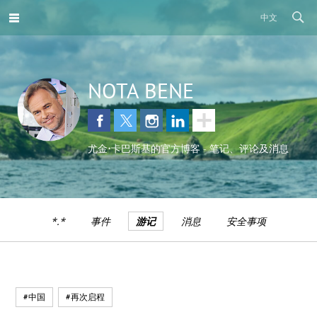
中文
NOTA BENE
尤金•卡巴斯基的官方博客 - 笔记、评论及消息
*.*
事件
游记
消息
安全事项
#中国
#再次启程