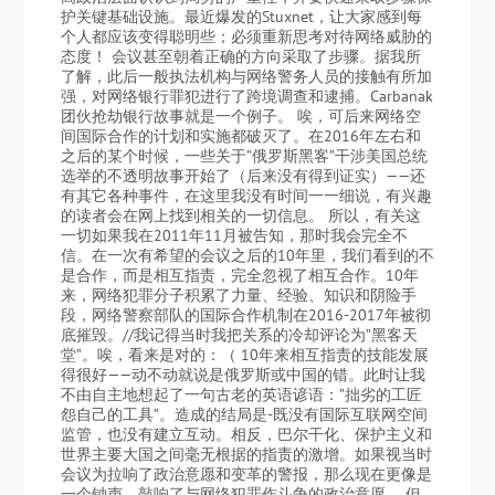
护关键基础设施。最近爆发的Stuxnet，让大家感到每
个人都应该变得聪明些；必须重新思考对待网络威胁的
态度！ 会议甚至朝着正确的方向采取了步骤。据我所
了解，此后一般执法机构与网络警务人员的接触有所加
强，对网络银行罪犯进行了跨境调查和逮捕。Carbanak
团伙抢劫银行故事就是一个例子。 唉，可后来网络空
间国际合作的计划和实施都破灭了。在2016年左右和
之后的某个时候，一些关于”俄罗斯黑客”干涉美国总统
选举的不透明故事开始了（后来没有得到证实）——还
有其它各种事件，在这里我没有时间一一细说，有兴趣
的读者会在网上找到相关的一切信息。 所以，有关这
一切如果我在2011年11月被告知，那时我会完全不
信。在一次有希望的会议之后的10年里，我们看到的不
是合作，而是相互指责，完全忽视了相互合作。10年
来，网络犯罪分子积累了力量、经验、知识和阴险手
段，网络警察部队的国际合作机制在2016-2017年被彻
底摧毁。//我记得当时我把关系的冷却评论为”黑客天
堂”。唉，看来是对的：（ 10年来相互指责的技能发展
得很好——动不动就说是俄罗斯或中国的错。此时让我
不由自主地想起了一句古老的英语谚语：”拙劣的工匠
怨自己的工具”。造成的结局是-既没有国际互联网空间
监管，也没有建立互动。相反，巴尔干化、保护主义和
世界主要大国之间毫无根据的指责的激增。如果视当时
会议为拉响了政治意愿和变革的警报，那么现在更像是
一个钟声，敲响了与网络犯罪作斗争的政治意愿。 但