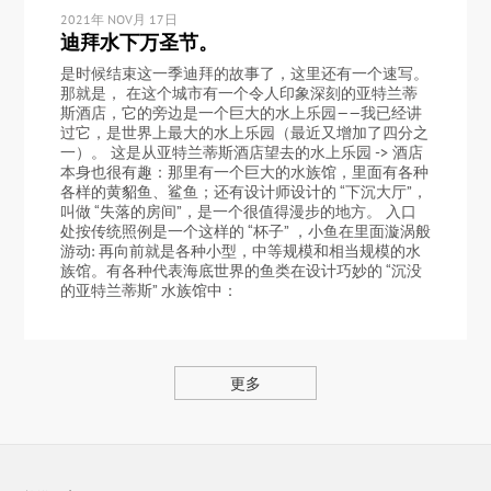
2021年 NOV月 17日
迪拜水下万圣节。
是时候结束这一季迪拜的故事了，这里还有一个速写。
那就是， 在这个城市有一个令人印象深刻的亚特兰蒂
斯酒店，它的旁边是一个巨大的水上乐园——我已经讲
过它，是世界上最大的水上乐园（最近又增加了四分之
一）。 这是从亚特兰蒂斯酒店望去的水上乐园 -> 酒店
本身也很有趣：那里有一个巨大的水族馆，里面有各种
各样的黄貂鱼、鲨鱼；还有设计师设计的 “下沉大厅”，
叫做 “失落的房间”，是一个很值得漫步的地方。 入口
处按传统照例是一个这样的 “杯子” ，小鱼在里面漩涡般
游动: 再向前就是各种小型，中等规模和相当规模的水
族馆。有各种代表海底世界的鱼类在设计巧妙的 “沉没
的亚特兰蒂斯” 水族馆中：
更多