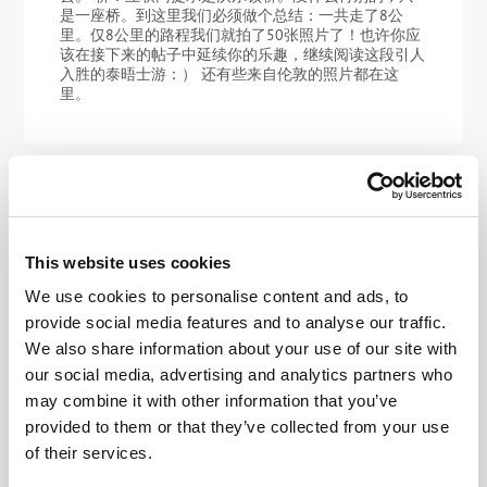
是一座桥。到这里我们必须做个总结：一共走了8公
里。仅8公里的路程我们就拍了50张照片了！也许你应
该在接下来的帖子中延续你的乐趣，继续阅读这段引人
入胜的泰晤士游：） 还有些来自伦敦的照片都在这
里。
2022年 JAN月 11日
泰晤士河分段游。
This website uses cookies
世间存在各种传统惯例。比如有些人习惯在每年的12月
31去洗桑拿：）而我在伦敦传统惯例被亲切地称为”泰
We use cookies to personalise content and ads, to
晤士河之旅”，来自英语的 Thames Walk。这是一条长
provide social media features and to analyse our traffic.
约300公里的步行路线，从 泰晤士河大坝 （伦敦东部
的一座大坝）开始，一直延伸到泰晤士河的源头。大约
We also share information about your use of our site with
80公里的路线几乎都在大伦敦区域——我们刚刚完成了
our social media, advertising and analytics partners who
这一部分！终点位于距距离伦敦环路（AKA M25）1公
may combine it with other information that you’ve
里的斯坦斯桥。 我再重复一遍：这是一条非常棒的路
线！我愿意重复多次。在已经完成的路段部分，我已经
provided to them or that they’ve collected from your use
可以当导游了：）真的很棒！在我们开始讲述从汉普顿
of their services.
法院到斯坦斯桥的20公里长的泰晤士河游记之前，我将
简要回顾一下游览信息（从字面上）。对于我来说是一