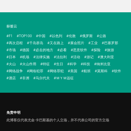
标签云
F1
TOP100
中国
以色列
伦敦
俄罗斯
公路
再次启程
千岛群岛
又在路上
展会照片
工业
巴塞罗那
市场
德国
必去的地方
必看
恶意软件
探险
旅游
日本
机场
法律实施
法拉利
活动
游记
澳大利亚
火山
火山作用
特征
生日
科学
科技
纳米比亚
网络战争
网络犯罪
网络罪犯
美国
航班
莫斯科
软件
酒店
非洲
马尔代夫
ＭＹＭ远征
免责申明
此博客仅代表尤金·卡巴斯基的个人立场，并不代表公司的官方立场