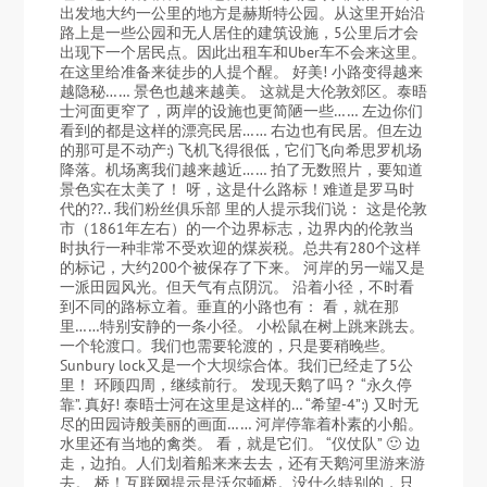
出发地大约一公里的地方是赫斯特公园。从这里开始沿
路上是一些公园和无人居住的建筑设施，5公里后才会
出现下一个居民点。因此出租车和Uber车不会来这里。
在这里给准备来徒步的人提个醒。 好美! 小路变得越来
越隐秘…… 景色也越来越美。 这就是大伦敦郊区。泰晤
士河面更窄了，两岸的设施也更简陋一些…… 左边你们
看到的都是这样的漂亮民居…… 右边也有民居。但左边
的那可是不动产:) 飞机飞得很低，它们飞向希思罗机场
降落。机场离我们越来越近…… 拍了无数照片，要知道
景色实在太美了！ 呀，这是什么路标！难道是罗马时
代的??.. 我们粉丝俱乐部 里的人提示我们说： 这是伦敦
市（1861年左右）的一个边界标志，边界内的伦敦当
时执行一种非常不受欢迎的煤炭税。总共有280个这样
的标记，大约200个被保存了下来。 河岸的另一端又是
一派田园风光。但天气有点阴沉。 沿着小径，不时看
到不同的路标立着。垂直的小路也有： 看，就在那
里……特别安静的一条小径。 小松鼠在树上跳来跳去。
一个轮渡口。我们也需要轮渡的，只是要稍晚些。
Sunbury lock又是一个大坝综合体。我们已经走了5公
里！ 环顾四周，继续前行。 发现天鹅了吗？ “永久停
靠”. 真好! 泰晤士河在这里是这样的… “希望-4”:) 又时无
尽的田园诗般美丽的画面…… 河岸停靠着朴素的小船。
水里还有当地的禽类。 看，就是它们。 “仪仗队” 🙂 边
走，边拍。人们划着船来来去去，还有天鹅河里游来游
去。 桥！互联网提示是沃尔顿桥。没什么特别的，只