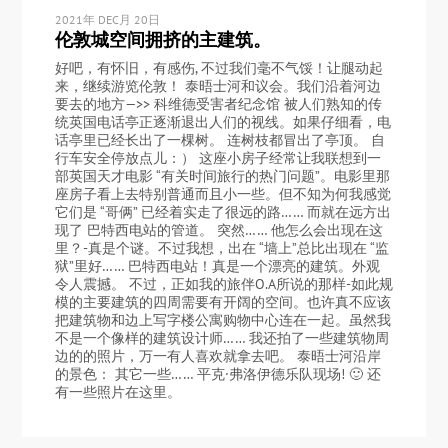
2021年 DEC月 20日
伦敦城空间拥挤的主建筑。
好吧，有怀旧，有感伤, 不过我们毫不气馁！让腿动起
来，继续游览伦敦！ 泰晤士河和议会。我们沿着河边
要去的地方—>> 科维德受害者纪念馆 被人们熟知的传
统英国电话亭正逐渐退出人们的视线。如果仔细看，电
话亭里已经长出了一棵树。 连树枝都冒出了亭顶。 自
行车安全停放点儿：） 这座小房子经常让我联想到一
部英国天才电影 “有关时间旅行的热门问题”。电影里那
座房子看上去特别普通而且小一些。但不知为何我感觉
它们是 “哥俩” 已经着实走了很远的路…… 而就在远方出
现了 巴特西电站的管道。 突然…… 他怎么会出现在这
里？-真是个谜。不过我想，出在 “墙上”总比出现在 “监
狱”里好…… 巴特西电站！真是一个漂亮的建筑。外观
令人震撼。 不过，正如我的旅伴O.A所说的那样-如此规
模的主要建筑的四周需要有开阔的空间。也许真不应该
把建筑物和边上写字楼公寓购物中心连在一起。虽然我
不是一个像样的建筑设计师…… 我还拍了一些建筑物周
边的的照片，万一有人喜欢就拿去吧。 泰晤士河沿岸
的景色： 其它一些…… 平克·弗洛伊德乐队现场! 🙂 还
有一些照片在这里。