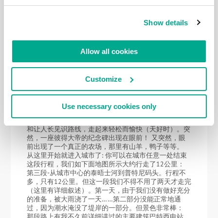
次美好回忆，也希望你们这段叙述能带给你们快乐：）
第一段路程要从大坝到 卡蒂萨克，关于这段行程这里
Show details
有详细的汇报，我建议你们点击阅读。水工建筑”大
坝”保护伦敦免受洪水的侵袭（大致类似于圣彼得堡的
堤坝防御建筑群）。这里有一个小博物馆，里面有详细
介绍的图片和记载： 卡蒂萨克-富有历史意义的船舰-舰
Allow all cookies
上博物馆： 这段行程距离很短，可以视为 “热身”-一共
才7公里。 因此加走一段地下通道来作为补充： 在格林
威治天文台游览是绝对必要的（详细故事在这里，建议
Customize
你们所有人都要看！：） 这是一个非常有教育意义的
历史遗址，非常透彻地展示了地理定位技术如何使英国
成为了 “海洋领主”并征服了半个世界。 第二段行程-是
Use necessary cookies only
从卡蒂萨克/格林威治某个地方到伦敦市中心河畔。
（这段我也讲述过了，就在那里）这也是一条非常愉快
和让人长见识路线，走起来轻松而愉快（天好时）。突
然，一座彼得大帝的纪念碑出现在眼前！ 又突然，眼
前出现了一个真正的农场，那里有山羊，鸭子等等。
从这里开始就进入城市了: 你可以在城市任意一处结束
这段行程，我们如下面地图所示大约行走了12公里：
第三段-从城市中心的泰晤士河到普特尼码头。行程不
多，只有12公里。但这一段我们不得不用了两天才走完
（这里有详细叙述）。第一天，由于我们没有做好充分
的准备，被大雨浇了一天……第二部分没能正常地通
过，因为潮水淹没了堤岸的一部分。但景色非常棒：
那段路上有我不久前详细讲过的主要建筑巴特西电站。