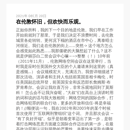
2021年 DEC月 20日
在伦敦怀旧，但欢快而乐观。
正如你所料，我的下一个目的地是伦敦。我们早在工作
开始前就到了那里。于是我们决定不浪费时间，去伦敦
城里各处转转。更何况下榻的酒店在市中心，离泰晤士
河很近。我们走在伦敦的街上……突然-> 这个地方怎么
会感觉如此熟悉……我那僵硬的大脑想起了什么？这不
就是伊丽莎白二世会议中心嘛——>整整（！）10年前
（2011年11月），伦敦网络空间会议在这里举行，当
时我是应时任英国外交大臣的个人邀请来到这里的（真
是感慨…） 会议规模宏大，充满活力。我曾详细描述了
那次活动。演讲者和主持人包括前英国首相卡梅伦，时
任美国副总统拜登，前英国安全和反恐部长詹姆斯·布
罗肯希尔。会议让我欣喜万分，非常乐观地回到了莫斯
科！ 怎么会不让我兴奋呢，”大叔”们在高台上演讲时用
的词和说的话与我大致相同：网络空间的国际合作，打
击网络犯罪的联合行动，更多的开放和信任-将是幸福
的！//顺便说一句，我在2002年和2003年的某个时候
首次使用了”互联网刑警组织”这个词。 并且那次会议 —
“有了良好开端”。似乎是朝着变革迈出了第一步，是朝
着打击网络恶意方面建立国际合作迈出的第一步，在最
高政治层面认识到局势的严重性，并要快速采取步骤保