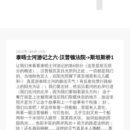
2022年 JAN月 13日
泰晤士河游记之六-汉普顿法院->斯坦斯桥1
让我们来看看泰晤士河游记的第6部分（这里是前五部
分的概述）。汉普顿宫及目光所到之处，一切都是我们
的。当地秋色宜人，在阳光照耀下甚至感觉有点儿暖
和-》 真是游泰晤士河的极佳天气！有反射在禁行路标
上的阳光为证：）我们要左转，然后沿着河的右岸行进
（我们在河的左岸，因为我们要朝着源头方向） 这个
餐厅就是上次被雨淋湿后我们取暖休息的地方，放这张
照片是为了让这个故事和上一个故事有个衔接： 好，
我们出发吧！岸边停靠着一些船舶，里面有人居住。
再看一眼汉普顿桥，与它告别。 几乎立刻又有一个船
闸和一个水坝印入眼帘：莫莱西水坝。 如诗如画的田
园风光…… 色彩丰富的两岸风光-> 前方的路是这样的：
哇！还长着棕榈树…… 这样的天气真是令人陶醉…… 离