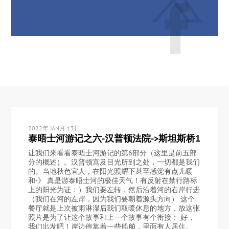
2022年 JAN月 13日
泰晤士河游记之六-汉普顿法院->斯坦斯桥1
让我们来看看泰晤士河游记的第6部分（这里是前五部
分的概述）。汉普顿宫及目光所到之处，一切都是我们
的。当地秋色宜人，在阳光照耀下甚至感觉有点儿暖
和-》 真是游泰晤士河的极佳天气！有反射在禁行路标
上的阳光为证：）我们要左转，然后沿着河的右岸行进
（我们在河的左岸，因为我们要朝着源头方向） 这个
餐厅就是上次被雨淋湿后我们取暖休息的地方，放这张
照片是为了让这个故事和上一个故事有个衔接： 好，
我们出发吧！岸边停靠着一些船舶，里面有人居住。