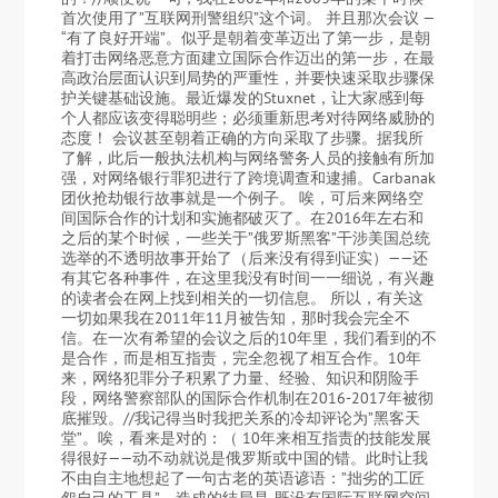
首次使用了”互联网刑警组织”这个词。 并且那次会议 —
“有了良好开端”。似乎是朝着变革迈出了第一步，是朝
着打击网络恶意方面建立国际合作迈出的第一步，在最
高政治层面认识到局势的严重性，并要快速采取步骤保
护关键基础设施。最近爆发的Stuxnet，让大家感到每
个人都应该变得聪明些；必须重新思考对待网络威胁的
态度！ 会议甚至朝着正确的方向采取了步骤。据我所
了解，此后一般执法机构与网络警务人员的接触有所加
强，对网络银行罪犯进行了跨境调查和逮捕。Carbanak
团伙抢劫银行故事就是一个例子。 唉，可后来网络空
间国际合作的计划和实施都破灭了。在2016年左右和
之后的某个时候，一些关于”俄罗斯黑客”干涉美国总统
选举的不透明故事开始了（后来没有得到证实）——还
有其它各种事件，在这里我没有时间一一细说，有兴趣
的读者会在网上找到相关的一切信息。 所以，有关这
一切如果我在2011年11月被告知，那时我会完全不
信。在一次有希望的会议之后的10年里，我们看到的不
是合作，而是相互指责，完全忽视了相互合作。10年
来，网络犯罪分子积累了力量、经验、知识和阴险手
段，网络警察部队的国际合作机制在2016-2017年被彻
底摧毁。//我记得当时我把关系的冷却评论为”黑客天
堂”。唉，看来是对的：（ 10年来相互指责的技能发展
得很好——动不动就说是俄罗斯或中国的错。此时让我
不由自主地想起了一句古老的英语谚语：”拙劣的工匠
怨自己的工具”。造成的结局是-既没有国际互联网空间