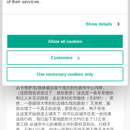
of their services.
线！我愿意重复多次。在已经完成的路段部分，我已经
可以当导游了：）真的很棒！在我们开始讲述从汉普顿
法院到斯坦斯桥的20公里长的泰晤士河游记之前，我将
简要回顾一下游览信息（从字面上）。对于我来说是一
Show details
次美好回忆，也希望你们这段叙述能带给你们快乐：）
第一段路程要从大坝到 卡蒂萨克，关于这段行程这里
有详细的汇报，我建议你们点击阅读。水工建筑”大
坝”保护伦敦免受洪水的侵袭（大致类似于圣彼得堡的
Allow all cookies
堤坝防御建筑群）。这里有一个小博物馆，里面有详细
介绍的图片和记载： 卡蒂萨克-富有历史意义的船舰-舰
上博物馆： 这段行程距离很短，可以视为 “热身”-一共
Customize
才7公里。 因此加走一段地下通道来作为补充： 在格林
威治天文台游览是绝对必要的（详细故事在这里，建议
你们所有人都要看！：） 这是一个非常有教育意义的
Use necessary cookies only
历史遗址，非常透彻地展示了地理定位技术如何使英国
成为了 “海洋领主”并征服了半个世界。 第二段行程-是
从卡蒂萨克/格林威治某个地方到伦敦市中心河畔。
（这段我也讲述过了，就在那里）这也是一条非常愉快
和让人长见识路线，走起来轻松而愉快（天好时）。突
然，一座彼得大帝的纪念碑出现在眼前！ 又突然，眼
前出现了一个真正的农场，那里有山羊，鸭子等等。
从这里开始就进入城市了: 你可以在城市任意一处结束
这段行程，我们如下面地图所示大约行走了12公里：
第三段-从城市中心的泰晤士河到普特尼码头。行程不
多，只有12公里。但这一段我们不得不用了两天才走完