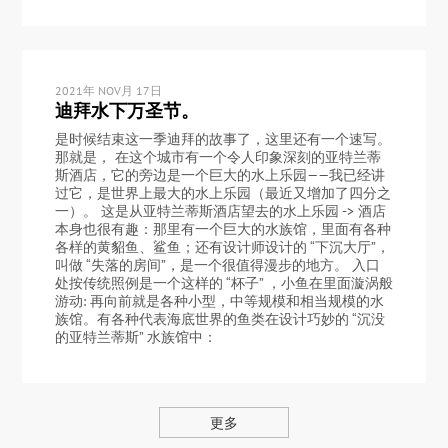
2021年 NOV月 17日
迪拜水下万圣节。
是时候结束这一季迪拜的故事了，这里还有一个速写。
那就是， 在这个城市有一个令人印象深刻的亚特兰蒂
斯酒店，它的旁边是一个巨大的水上乐园——我已经讲
过它，是世界上最大的水上乐园（最近又增加了四分之
一）。 这是从亚特兰蒂斯酒店望去的水上乐园 -> 酒店
本身也很有趣：那里有一个巨大的水族馆，里面有各种
各样的黄貂鱼、鲨鱼；还有设计师设计的 “下沉大厅”，
叫做 “失落的房间”，是一个很值得漫步的地方。 入口
处按传统照例是一个这样的 “杯子” ，小鱼在里面漩涡般
游动: 再向前就是各种小型，中等规模和相当规模的水
族馆。有各种代表海底世界的鱼类在设计巧妙的 “沉没
的亚特兰蒂斯” 水族馆中：
更多