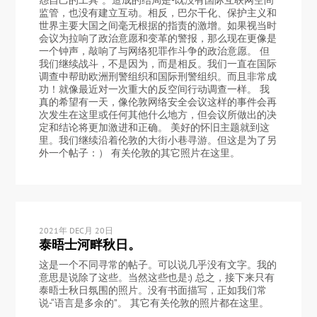
监管，也没有建立互动。相反，巴尔干化、保护主义和
世界主要大国之间毫无根据的指责的激增。如果视当时
会议为拉响了政治意愿和变革的警报，那么现在更像是
一个钟声，敲响了与网络犯罪作斗争的政治意愿。 但
我们继续战斗，不是因为，而是相反。我们一直在国际
调查中帮助欧洲刑警组织和国际刑警组织。而且非常成
功！就像最近对一次重大的反空间行动调查一样。 我
真的希望有一天，像伦敦网络安全会议这样的事件会再
次发生在这里或任何其他什么地方，但会议所做出的决
定和结论将更加激进和正确。 美好的怀旧主题就到这
里。我们继续沿着伦敦的大街小巷寻游。但这是为了另
外一个帖子：） 有关伦敦的其它照片在这里。
2021年 DEC月 20日
泰晤士河畔秋日。
这是一个不同寻常的帖子。可以说几乎没有文字。我的
意思是说除了这些。当然这些也是:) 总之，接下来只有
泰晤士秋日氛围的照片。没有书面描写，正如我们常
说-“语言是多余的”。 其它有关伦敦的照片都在这里。