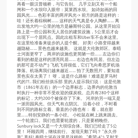
再看一眼汉普顿桥，与它告别。 几乎立刻又有一个船
闸和一个水坝印入眼帘：莫莱西水坝。 如诗如画的田
园风光…… 色彩丰富的两岸风光-> 前方的路是这样的：
哇！还长着棕榈树…… 这样的天气真是令人陶醉…… 离
出发地大约一公里的地方是赫斯特公园。从这里开始沿
路上是一些公园和无人居住的建筑设施，5公里后才会
出现下一个居民点。因此出租车和Uber车不会来这里。
在这里给准备来徒步的人提个醒。 好美! 小路变得越来
越隐秘…… 景色也越来越美。 这就是大伦敦郊区。泰晤
士河面更窄了，两岸的设施也更简陋一些…… 左边你们
看到的都是这样的漂亮民居…… 右边也有民居。但左边
的那可是不动产:) 飞机飞得很低，它们飞向希思罗机场
降落。机场离我们越来越近…… 拍了无数照片，要知道
景色实在太美了！ 呀，这是什么路标！难道是罗马时
代的??.. 我们粉丝俱乐部 里的人提示我们说： 这是伦敦
市（1861年左右）的一个边界标志，边界内的伦敦当
时执行一种非常不受欢迎的煤炭税。总共有280个这样
的标记，大约200个被保存了下来。 河岸的另一端又是
一派田园风光。但天气有点阴沉。 沿着小径，不时看
到不同的路标立着。垂直的小路也有： 看，就在那
里……特别安静的一条小径。 小松鼠在树上跳来跳去。
一个轮渡口。我们也需要轮渡的，只是要稍晚些。
Sunbury lock又是一个大坝综合体。我们已经走了5公
里！ 环顾四周，继续前行。 发现天鹅了吗？ “永久停
靠”. 真好! 泰晤士河在这里是这样的… “希望-4”:) 又时无