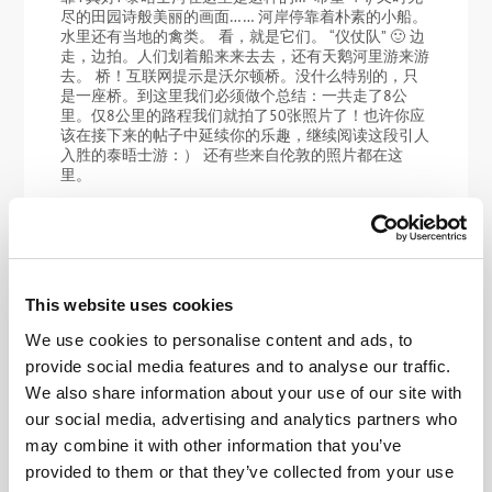
尽的田园诗般美丽的画面…… 河岸停靠着朴素的小船。
水里还有当地的禽类。 看，就是它们。 “仪仗队” 🙂 边
走，边拍。人们划着船来来去去，还有天鹅河里游来游
去。 桥！互联网提示是沃尔顿桥。没什么特别的，只
是一座桥。到这里我们必须做个总结：一共走了8公
里。仅8公里的路程我们就拍了50张照片了！也许你应
该在接下来的帖子中延续你的乐趣，继续阅读这段引人
入胜的泰晤士游：） 还有些来自伦敦的照片都在这
里。
2022年 JAN月 11日
This website uses cookies
泰晤士河分段游。
We use cookies to personalise content and ads, to
世间存在各种传统惯例。比如有些人习惯在每年的12月
provide social media features and to analyse our traffic.
31去洗桑拿：）而我在伦敦传统惯例被亲切地称为”泰
晤士河之旅”，来自英语的 Thames Walk。这是一条长
We also share information about your use of our site with
约300公里的步行路线，从 泰晤士河大坝 （伦敦东部
our social media, advertising and analytics partners who
的一座大坝）开始，一直延伸到泰晤士河的源头。大约
may combine it with other information that you’ve
80公里的路线几乎都在大伦敦区域——我们刚刚完成了
这一部分！终点位于距距离伦敦环路（AKA M25）1公
provided to them or that they’ve collected from your use
里的斯坦斯桥。 我再重复一遍：这是一条非常棒的路