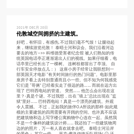
2021年 DEC月 20日
伦敦城空间拥挤的主建筑。
好吧，有怀旧，有感伤, 不过我们毫不气馁！让腿动起
来，继续游览伦敦！ 泰晤士河和议会。我们沿着河边
要去的地方—>> 科维德受害者纪念馆 被人们熟知的传
统英国电话亭正逐渐退出人们的视线。如果仔细看，电
话亭里已经长出了一棵树。 连树枝都冒出了亭顶。 自
行车安全停放点儿：） 这座小房子经常让我联想到一
部英国天才电影 “有关时间旅行的热门问题”。电影里那
座房子看上去特别普通而且小一些。但不知为何我感觉
它们是 “哥俩” 已经着实走了很远的路…… 而就在远方出
现了 巴特西电站的管道。 突然…… 他怎么会出现在这
里？-真是个谜。不过我想，出在 “墙上”总比出现在 “监
狱”里好…… 巴特西电站！真是一个漂亮的建筑。外观
令人震撼。 不过，正如我的旅伴O.A所说的那样-如此规
模的主要建筑的四周需要有开阔的空间。也许真不应该
把建筑物和边上写字楼公寓购物中心连在一起。虽然我
不是一个像样的建筑设计师…… 我还拍了一些建筑物周
边的的照片，万一有人喜欢就拿去吧。 泰晤士河沿岸
的景色： 其它一些…… 平克·弗洛伊德乐队现场! 🙂 还