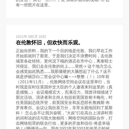
有一些照片在这里。
2021年 DEC月 20日
在伦敦怀旧，但欢快而乐观。
正如你所料，我的下一个目的地是伦敦。我们早在工作
开始前就到了那里。于是我们决定不浪费时间，去伦敦
城里各处转转。更何况下榻的酒店在市中心，离泰晤士
河很近。我们走在伦敦的街上……突然-> 这个地方怎么
会感觉如此熟悉……我那僵硬的大脑想起了什么？这不
就是伊丽莎白二世会议中心嘛——>整整（！）10年前
（2011年11月），伦敦网络空间会议在这里举行，当
时我是应时任英国外交大臣的个人邀请来到这里的（真
是感慨…） 会议规模宏大，充满活力。我曾详细描述了
那次活动。演讲者和主持人包括前英国首相卡梅伦，时
任美国副总统拜登，前英国安全和反恐部长詹姆斯·布
罗肯希尔。会议让我欣喜万分，非常乐观地回到了莫斯
科！ 怎么会不让我兴奋呢，”大叔”们在高台上演讲时用
的词和说的话与我大致相同：网络空间的国际合作，打
击网络犯罪的联合行动，更多的开放和信任-将是幸福
的！//顺便说一句，我在2002年和2003年的某个时候