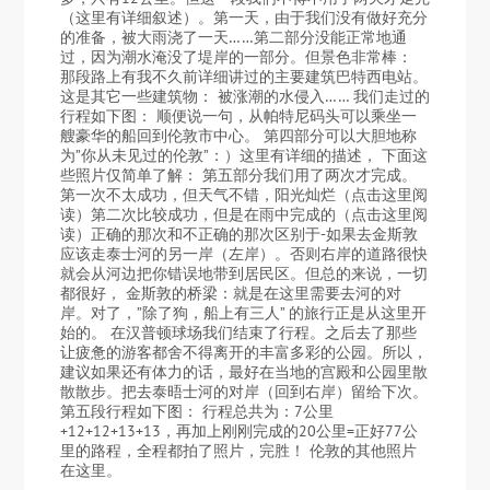
（这里有详细叙述）。第一天，由于我们没有做好充分
的准备，被大雨浇了一天……第二部分没能正常地通
过，因为潮水淹没了堤岸的一部分。但景色非常棒：
那段路上有我不久前详细讲过的主要建筑巴特西电站。
这是其它一些建筑物： 被涨潮的水侵入…… 我们走过的
行程如下图： 顺便说一句，从帕特尼码头可以乘坐一
艘豪华的船回到伦敦市中心。 第四部分可以大胆地称
为”你从未见过的伦敦”：）这里有详细的描述， 下面这
些照片仅简单了解： 第五部分我们用了两次才完成。
第一次不太成功，但天气不错，阳光灿烂（点击这里阅
读）第二次比较成功，但是在雨中完成的（点击这里阅
读）正确的那次和不正确的那次区别于-如果去金斯敦
应该走泰士河的另一岸（左岸）。否则右岸的道路很快
就会从河边把你错误地带到居民区。但总的来说，一切
都很好， 金斯敦的桥梁：就是在这里需要去河的对
岸。对了，”除了狗，船上有三人” 的旅行正是从这里开
始的。 在汉普顿球场我们结束了行程。之后去了那些
让疲惫的游客都舍不得离开的丰富多彩的公园。所以，
建议如果还有体力的话，最好在当地的宫殿和公园里散
散散步。把去泰晤士河的对岸（回到右岸）留给下次。
第五段行程如下图： 行程总共为：7公里
+12+12+13+13，再加上刚刚完成的20公里=正好77公
里的路程，全程都拍了照片，完胜！ 伦敦的其他照片
在这里。