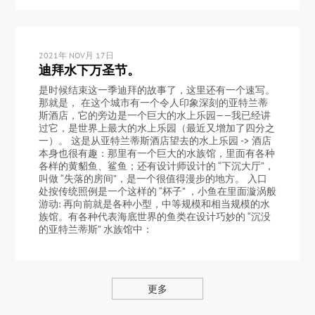
2021年 NOV月 17日
迪拜水下万圣节。
是时候结束这一季迪拜的故事了，这里还有一个速写。
那就是， 在这个城市有一个令人印象深刻的亚特兰蒂
斯酒店，它的旁边是一个巨大的水上乐园——我已经讲
过它，是世界上最大的水上乐园（最近又增加了四分之
一）。 这是从亚特兰蒂斯酒店望去的水上乐园 -> 酒店
本身也很有趣：那里有一个巨大的水族馆，里面有各种
各样的黄貂鱼、鲨鱼；还有设计师设计的 “下沉大厅”，
叫做 “失落的房间”，是一个很值得漫步的地方。 入口
处按传统照例是一个这样的 “杯子” ，小鱼在里面漩涡般
游动: 再向前就是各种小型，中等规模和相当规模的水
族馆。有各种代表海底世界的鱼类在设计巧妙的 “沉没
的亚特兰蒂斯” 水族馆中：
更多