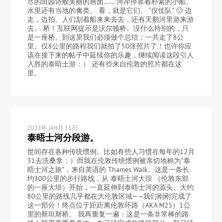
尽的田园诗般美丽的画面…… 河岸停靠着朴素的小船。
水里还有当地的禽类。 看，就是它们。 “仪仗队” 🙂 边
走，边拍。人们划着船来来去去，还有天鹅河里游来游
去。 桥！互联网提示是沃尔顿桥。没什么特别的，只
是一座桥。到这里我们必须做个总结：一共走了8公
里。仅8公里的路程我们就拍了50张照片了！也许你应
该在接下来的帖子中延续你的乐趣，继续阅读这段引人
入胜的泰晤士游：） 还有些来自伦敦的照片都在这
里。
2022年 JAN月 11日
泰晤士河分段游。
世间存在各种传统惯例。比如有些人习惯在每年的12月
31去洗桑拿：）而我在伦敦传统惯例被亲切地称为”泰
晤士河之旅”，来自英语的 Thames Walk。这是一条长
约300公里的步行路线，从 泰晤士河大坝 （伦敦东部
的一座大坝）开始，一直延伸到泰晤士河的源头。大约
80公里的路线几乎都在大伦敦区域——我们刚刚完成了
这一部分！终点位于距距离伦敦环路（AKA M25）1公
里的斯坦斯桥。 我再重复一遍：这是一条非常棒的路