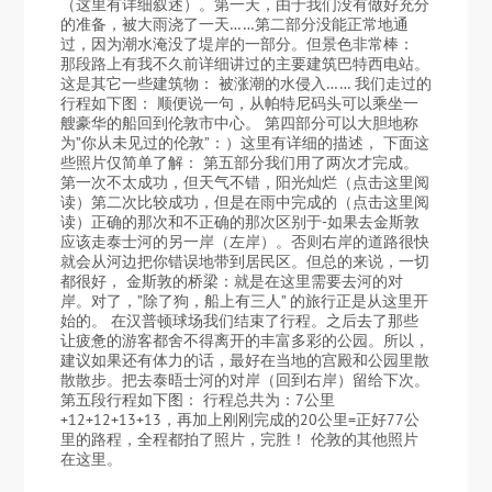
（这里有详细叙述）。第一天，由于我们没有做好充分
的准备，被大雨浇了一天……第二部分没能正常地通
过，因为潮水淹没了堤岸的一部分。但景色非常棒：
那段路上有我不久前详细讲过的主要建筑巴特西电站。
这是其它一些建筑物： 被涨潮的水侵入…… 我们走过的
行程如下图： 顺便说一句，从帕特尼码头可以乘坐一
艘豪华的船回到伦敦市中心。 第四部分可以大胆地称
为”你从未见过的伦敦”：）这里有详细的描述， 下面这
些照片仅简单了解： 第五部分我们用了两次才完成。
第一次不太成功，但天气不错，阳光灿烂（点击这里阅
读）第二次比较成功，但是在雨中完成的（点击这里阅
读）正确的那次和不正确的那次区别于-如果去金斯敦
应该走泰士河的另一岸（左岸）。否则右岸的道路很快
就会从河边把你错误地带到居民区。但总的来说，一切
都很好， 金斯敦的桥梁：就是在这里需要去河的对
岸。对了，”除了狗，船上有三人” 的旅行正是从这里开
始的。 在汉普顿球场我们结束了行程。之后去了那些
让疲惫的游客都舍不得离开的丰富多彩的公园。所以，
建议如果还有体力的话，最好在当地的宫殿和公园里散
散散步。把去泰晤士河的对岸（回到右岸）留给下次。
第五段行程如下图： 行程总共为：7公里
+12+12+13+13，再加上刚刚完成的20公里=正好77公
里的路程，全程都拍了照片，完胜！ 伦敦的其他照片
在这里。