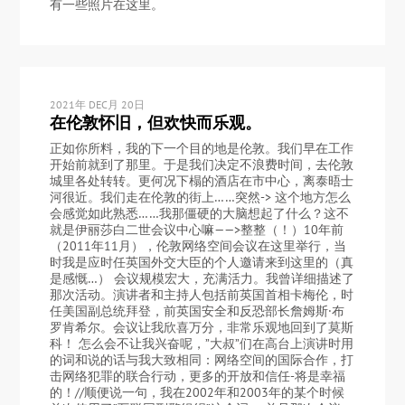
有一些照片在这里。
2021年 DEC月 20日
在伦敦怀旧，但欢快而乐观。
正如你所料，我的下一个目的地是伦敦。我们早在工作
开始前就到了那里。于是我们决定不浪费时间，去伦敦
城里各处转转。更何况下榻的酒店在市中心，离泰晤士
河很近。我们走在伦敦的街上……突然-> 这个地方怎么
会感觉如此熟悉……我那僵硬的大脑想起了什么？这不
就是伊丽莎白二世会议中心嘛——>整整（！）10年前
（2011年11月），伦敦网络空间会议在这里举行，当
时我是应时任英国外交大臣的个人邀请来到这里的（真
是感慨…） 会议规模宏大，充满活力。我曾详细描述了
那次活动。演讲者和主持人包括前英国首相卡梅伦，时
任美国副总统拜登，前英国安全和反恐部长詹姆斯·布
罗肯希尔。会议让我欣喜万分，非常乐观地回到了莫斯
科！ 怎么会不让我兴奋呢，”大叔”们在高台上演讲时用
的词和说的话与我大致相同：网络空间的国际合作，打
击网络犯罪的联合行动，更多的开放和信任-将是幸福
的！//顺便说一句，我在2002年和2003年的某个时候