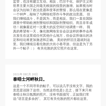
监管，也没有建立互动。相反，巴尔干化、保护主义和
世界主要大国之间毫无根据的指责的激增。如果视当时
会议为拉响了政治意愿和变革的警报，那么现在更像是
一个钟声，敲响了与网络犯罪作斗争的政治意愿。 但
我们继续战斗，不是因为，而是相反。我们一直在国际
调查中帮助欧洲刑警组织和国际刑警组织。而且非常成
功！就像最近对一次重大的反空间行动调查一样。 我
真的希望有一天，像伦敦网络安全会议这样的事件会再
次发生在这里或任何其他什么地方，但会议所做出的决
定和结论将更加激进和正确。 美好的怀旧主题就到这
里。我们继续沿着伦敦的大街小巷寻游。但这是为了另
外一个帖子：） 有关伦敦的其它照片在这里。
2021年 DEC月 20日
泰晤士河畔秋日。
这是一个不同寻常的帖子。可以说几乎没有文字。我的
意思是说除了这些。当然这些也是:) 总之，接下来只有
泰晤士秋日氛围的照片。没有书面描写，正如我们常
说-“语言是多余的”。 其它有关伦敦的照片都在这里。