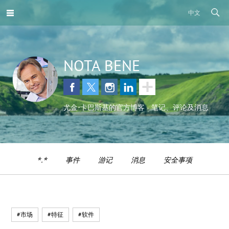
中文
NOTA BENE
尤金•卡巴斯基的官方博客 - 笔记、评论及消息
*.*
事件
游记
消息
安全事项
#市场
#特征
#软件