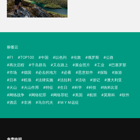
标签云
F1
TOP100
中国
以色列
伦敦
俄罗斯
公路
再次启程
千岛群岛
又在路上
展会照片
工业
巴塞罗那
市场
德国
必去的地方
必看
恶意软件
探险
旅游
日本
机场
法律实施
法拉利
活动
游记
澳大利亚
火山
火山作用
特征
生日
科学
科技
纳米比亚
网络战争
网络犯罪
网络罪犯
美国
航班
莫斯科
软件
酒店
非洲
马尔代夫
ＭＹＭ远征
免责申明