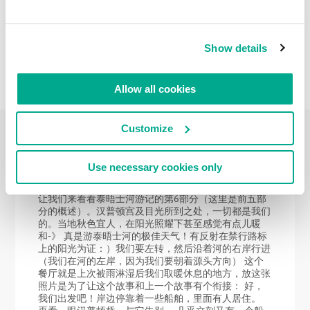
Show details
Allow all cookies
Customize
2022年 JAN月 13日
Use necessary cookies only
泰晤士河游记之六-汉普顿法院->斯坦斯桥1
让我们来看看泰晤士河游记的第6部分（这里是前五部
分的概述）。汉普顿宫及目光所到之处，一切都是我们
的。当地秋色宜人，在阳光照耀下甚至感觉有点儿暖
和-》 真是游泰晤士河的极佳天气！有反射在禁行路标
上的阳光为证：）我们要左转，然后沿着河的右岸行进
（我们在河的左岸，因为我们要朝着源头方向） 这个
餐厅就是上次被雨淋湿后我们取暖休息的地方，放这张
照片是为了让这个故事和上一个故事有个衔接： 好，
我们出发吧！岸边停靠着一些船舶，里面有人居住。