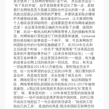
首次使用了”互联网刑警组织”这个词。 并且那次会议 —
“有了良好开端”。似乎是朝着变革迈出了第一步，是朝
着打击网络恶意方面建立国际合作迈出的第一步，在最
高政治层面认识到局势的严重性，并要快速采取步骤保
护关键基础设施。最近爆发的Stuxnet，让大家感到每
个人都应该变得聪明些；必须重新思考对待网络威胁的
态度！ 会议甚至朝着正确的方向采取了步骤。据我所
了解，此后一般执法机构与网络警务人员的接触有所加
强，对网络银行罪犯进行了跨境调查和逮捕。Carbanak
团伙抢劫银行故事就是一个例子。 唉，可后来网络空
间国际合作的计划和实施都破灭了。在2016年左右和
之后的某个时候，一些关于”俄罗斯黑客”干涉美国总统
选举的不透明故事开始了（后来没有得到证实）——还
有其它各种事件，在这里我没有时间一一细说，有兴趣
的读者会在网上找到相关的一切信息。 所以，有关这
一切如果我在2011年11月被告知，那时我会完全不
信。在一次有希望的会议之后的10年里，我们看到的不
是合作，而是相互指责，完全忽视了相互合作。10年
来，网络犯罪分子积累了力量、经验、知识和阴险手
段，网络警察部队的国际合作机制在2016-2017年被彻
底摧毁。//我记得当时我把关系的冷却评论为”黑客天
堂”。唉，看来是对的：（ 10年来相互指责的技能发展
得很好——动不动就说是俄罗斯或中国的错。此时让我
不由自主地想起了一句古老的英语谚语：”拙劣的工匠
怨自己的工具”。造成的结局是-既没有国际互联网空间