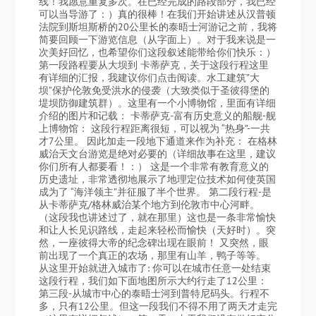
线！我愿意重复多次。在已经完成的路段部分，我已经
可以当导游了：）真的很棒！在我们开始讲述从汉普顿
法院到斯坦斯桥的20公里长的泰晤士河游记之前，我将
简要回顾一下游览信息（从字面上）。对于我来说是一
次美好回忆，也希望你们这段叙述能带给你们快乐：）
第一段路程要从大坝到 卡蒂萨克，关于这段行程这里
有详细的汇报，我建议你们点击阅读。水工建筑”大
坝”保护伦敦免受洪水的侵袭（大致类似于圣彼得堡的
堤坝防御建筑群）。这里有一个小博物馆，里面有详细
介绍的图片和记载： 卡蒂萨克-富有历史意义的船舰-舰
上博物馆： 这段行程距离很短，可以视为 “热身”-一共
才7公里。 因此加走一段地下通道来作为补充： 在格林
威治天文台游览是绝对必要的（详细故事在这里，建议
你们所有人都要看！：） 这是一个非常有教育意义的
历史遗址，非常透彻地展示了地理定位技术如何使英国
成为了 “海洋领主”并征服了半个世界。 第二段行程-是
从卡蒂萨克/格林威治某个地方到伦敦市中心河畔。
（这段我也讲述过了，就在那里）这也是一条非常愉快
和让人长见识路线，走起来轻松而愉快（天好时）。突
然，一座彼得大帝的纪念碑出现在眼前！ 又突然，眼
前出现了一个真正的农场，那里有山羊，鸭子等等。
从这里开始就进入城市了: 你可以在城市任意一处结束
这段行程，我们如下面地图所示大约行走了12公里：
第三段-从城市中心的泰晤士河到普特尼码头。行程不
多，只有12公里。但这一段我们不得不用了两天才走完