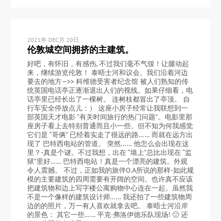
2021年 DEC月 20日
伦敦城空间拥挤的主建筑。
好吧，有怀旧，有感伤, 不过我们毫不气馁！让腿动起
来，继续游览伦敦！ 泰晤士河和议会。我们沿着河边
要去的地方—>> 科维德受害者纪念馆 被人们熟知的传
统英国电话亭正逐渐退出人们的视线。如果仔细看，电
话亭里已经长出了一棵树。 连树枝都冒出了亭顶。 自
行车安全停放点儿：） 这座小房子经常让我联想到一
部英国天才电影 “有关时间旅行的热门问题”。电影里那
座房子看上去特别普通而且小一些。但不知为何我感觉
它们是 “哥俩” 已经着实走了很远的路…… 而就在远方出
现了 巴特西电站的管道。 突然…… 他怎么会出现在这
里？-真是个谜。不过我想，出在 “墙上”总比出现在 “监
狱”里好…… 巴特西电站！真是一个漂亮的建筑。外观
令人震撼。 不过，正如我的旅伴O.A所说的那样-如此规
模的主要建筑的四周需要有开阔的空间。也许真不应该
把建筑物和边上写字楼公寓购物中心连在一起。虽然我
不是一个像样的建筑设计师…… 我还拍了一些建筑物周
边的的照片，万一有人喜欢就拿去吧。 泰晤士河沿岸
的景色： 其它一些…… 平克·弗洛伊德乐队现场! 🙂 还