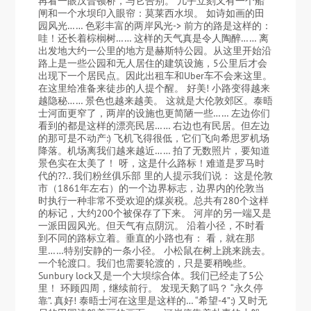
再看一眼汉普顿桥，与它告别。 几乎立刻又有一个船
闸和一个水坝印入眼帘：莫莱西水坝。 如诗如画的田
园风光…… 色彩丰富的两岸风光-> 前方的路是这样的：
哇！还长着棕榈树…… 这样的天气真是令人陶醉…… 离
出发地大约一公里的地方是赫斯特公园。从这里开始沿
路上是一些公园和无人居住的建筑设施，5公里后才会
出现下一个居民点。因此出租车和Uber车不会来这里。
在这里给准备来徒步的人提个醒。 好美! 小路变得越来
越隐秘…… 景色也越来越美。 这就是大伦敦郊区。泰晤
士河面更窄了，两岸的设施也更简陋一些…… 左边你们
看到的都是这样的漂亮民居…… 右边也有民居。但左边
的那可是不动产:) 飞机飞得很低，它们飞向希思罗机场
降落。机场离我们越来越近…… 拍了无数照片，要知道
景色实在太美了！ 呀，这是什么路标！难道是罗马时
代的??.. 我们粉丝俱乐部 里的人提示我们说： 这是伦敦
市（1861年左右）的一个边界标志，边界内的伦敦当
时执行一种非常不受欢迎的煤炭税。总共有280个这样
的标记，大约200个被保存了下来。 河岸的另一端又是
一派田园风光。但天气有点阴沉。 沿着小径，不时看
到不同的路标立着。垂直的小路也有： 看，就在那
里……特别安静的一条小径。 小松鼠在树上跳来跳去。
一个轮渡口。我们也需要轮渡的，只是要稍晚些。
Sunbury lock又是一个大坝综合体。我们已经走了5公
里！ 环顾四周，继续前行。 发现天鹅了吗？ “永久停
靠”. 真好! 泰晤士河在这里是这样的… “希望-4”:) 又时无