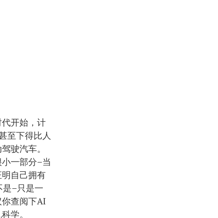
时代开始，计
甚至下得比人
动驾驶汽车。
小一部分–当
证明自己拥有
不是–只是一
你查阅下AI
机科学。