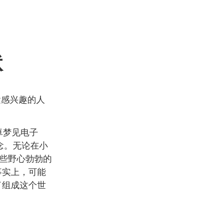
状
运感兴趣的人
卓梦见电子
念。无论在小
一些野心勃勃的
事实上，可能
了组成这个世