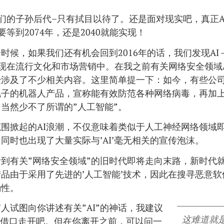
们的子孙后代–只有拭目以待了。还是面对现实吧，真正A
要等到2074年，还是2040就能实现！
时候，如果我们还有机会回到2016年的话，我们发现AI 
现在流行文化和市场营销中。在我之前有关网络安全领域A
经涉及了不少相关内容。这里简单提一下：如今，有些公
”幌子的机器人产品，宣称能有效防范各种网络病毒，再加
当然少不了所谓的”人工智能”。
围掀起的AI浪潮，不仅意味着类似于人工神经网络领域
同时也出现了大量实际与’AI’毫无相关的宣传泡沫。
到有关”网络安全领域”的旧时代即将走向末路，新时代
品由于采用了先进的’人工智能’技术，因此在搜寻恶意
确性。
人试图向你讲述有关”AI”的神话，我建议
这难道就是
个借口走开吧。但在你离开之前，可以问一