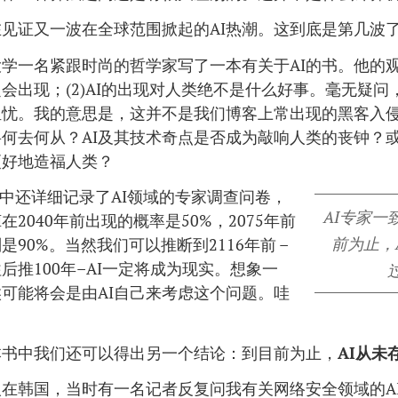
见证又一波在全球范围掀起的AI热潮。这到底是第几波
学一名紧跟时尚的哲学家写了一本有关于AI的书。他的观点
定会出现；(2)AI的出现对人类绝不是什么好事。毫无疑
担忧。我的意思是，这并不是我们博客上常出现的黑客入
将何去何从？AI及其技术奇点是否成为敲响人类的丧钟？
更好地造福人类？
m的书中还详细记录了AI领域的专家调查问卷，
AI专家一
在2040年前出现的概率是50%，2075年前
前为止，
是90%。当然我们可以推断到2116年前 –
后推100年–AI一定将成为现实。想象一
可能将会是由AI自己来考虑这个问题。哇
本书中我们还可以得出另一个结论：到目前为止，
AI从未
在韩国，当时有一名记者反复问我有关网络安全领域的A