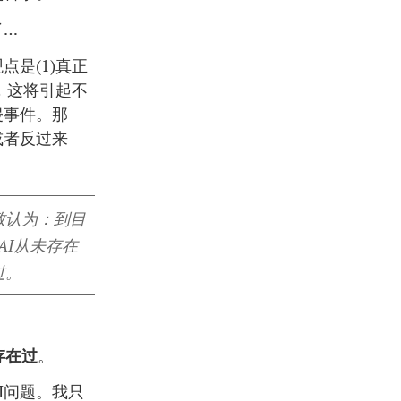
了…
是(1)真正
问，这将引起不
侵事件。那
或者反过来
致认为：到目
AI从未存在
过。
存在过
。
I问题。我只