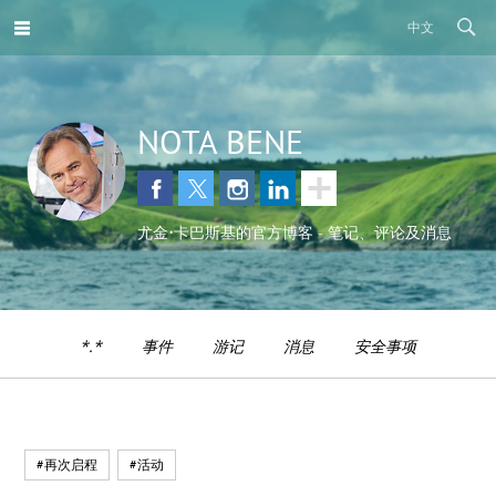
中文
NOTA BENE
尤金•卡巴斯基的官方博客 - 笔记、评论及消息
*.*
事件
游记
消息
安全事项
#再次启程
#活动