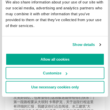
入胜的泰晤士游：） 还有些来自伦敦的照片都在这
We also share information about your use of our site with
里。
our social media, advertising and analytics partners who
may combine it with other information that you’ve
provided to them or that they’ve collected from your use
of their services.
2022年 JAN月 11日
泰晤士河分段游。
世间存在各种传统惯例。比如有些人习惯在每年的12月
Show details
31去洗桑拿：）而我在伦敦传统惯例被亲切地称为”泰
晤士河之旅”，来自英语的 Thames Walk。这是一条长
约300公里的步行路线，从 泰晤士河大坝 （伦敦东部
Allow all cookies
的一座大坝）开始，一直延伸到泰晤士河的源头。大约
80公里的路线几乎都在大伦敦区域——我们刚刚完成了
这一部分！终点位于距距离伦敦环路（AKA M25）1公
Customize
里的斯坦斯桥。 我再重复一遍：这是一条非常棒的路
线！我愿意重复多次。在已经完成的路段部分，我已经
可以当导游了：）真的很棒！在我们开始讲述从汉普顿
Use necessary cookies only
法院到斯坦斯桥的20公里长的泰晤士河游记之前，我将
简要回顾一下游览信息（从字面上）。对于我来说是一
次美好回忆，也希望你们这段叙述能带给你们快乐：）
第一段路程要从大坝到 卡蒂萨克，关于这段行程这里
有详细的汇报，我建议你们点击阅读。水工建筑”大