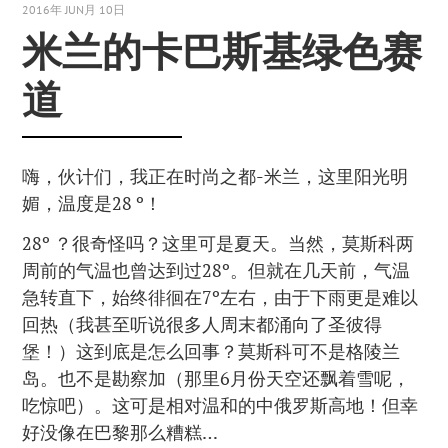
2016年 JUN月 10日
米兰的卡巴斯基绿色赛
道
嗨，伙计们，我正在时尚之都-米兰，这里阳光明
媚，温度是28 º！
28º ？很奇怪吗？这里可是夏天。当然，莫斯科两
周前的气温也曾达到过28º。但就在几天前，气温
急转直下，始终徘徊在7º左右，由于下雨更是难以
回热（我甚至听说很多人周末都涌向了圣彼得
堡！）这到底是怎么回事？莫斯科可不是格陵兰
岛。也不是勘察加（那里6月份天空还飘着雪呢，
吃惊吧）。这可是相对温和的中俄罗斯高地！但幸
好没像在巴黎那么糟糕…