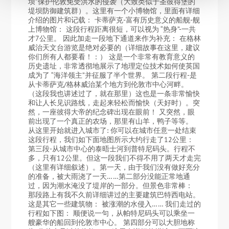
坝”保护伦敦免受洪水的侵袭（大致类似于圣彼得堡的
堤坝防御建筑群）。这里有一个小博物馆，里面有详细
介绍的图片和记载： 卡蒂萨克-富有历史意义的船舰-舰
上博物馆： 这段行程距离很短，可以视为 “热身”-一共
才7公里。 因此加走一段地下通道来作为补充： 在格林
威治天文台游览是绝对必要的（详细故事在这里，建议
你们所有人都要看！：） 这是一个非常有教育意义的
历史遗址，非常透彻地展示了地理定位技术如何使英国
成为了 “海洋领主”并征服了半个世界。 第二段行程-是
从卡蒂萨克/格林威治某个地方到伦敦市中心河畔。
（这段我也讲述过了，就在那里）这也是一条非常愉快
和让人长见识路线，走起来轻松而愉快（天好时）。突
然，一座彼得大帝的纪念碑出现在眼前！ 又突然，眼
前出现了一个真正的农场，那里有山羊，鸭子等等。
从这里开始就进入城市了: 你可以在城市任意一处结束
这段行程，我们如下面地图所示大约行走了12公里：
第三段-从城市中心的泰晤士河到普特尼码头。行程不
多，只有12公里。但这一段我们不得不用了两天才走完
（这里有详细叙述）。第一天，由于我们没有做好充分
的准备，被大雨浇了一天……第二部分没能正常地通
过，因为潮水淹没了堤岸的一部分。但景色非常棒：
那段路上有我不久前详细讲过的主要建筑巴特西电站。
这是其它一些建筑物： 被涨潮的水侵入…… 我们走过的
行程如下图： 顺便说一句，从帕特尼码头可以乘坐一
艘豪华的船回到伦敦市中心。 第四部分可以大胆地称