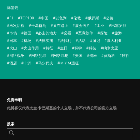
标签云
F1
TOP100
中国
以色列
伦敦
俄罗斯
公路
再次启程
千岛群岛
又在路上
展会照片
工业
巴塞罗那
市场
德国
必去的地方
必看
恶意软件
探险
旅游
日本
机场
法律实施
法拉利
活动
游记
澳大利亚
火山
火山作用
特征
生日
科学
科技
纳米比亚
网络战争
网络犯罪
网络罪犯
美国
航班
莫斯科
软件
酒店
非洲
马尔代夫
ＭＹＭ远征
免责申明
此博客仅代表尤金·卡巴斯基的个人立场，并不代表公司的官方立场
搜索