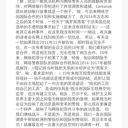
了解，此后一般执法机构与网络警务人员的接触有所加
强，对网络银行罪犯进行了跨境调查和逮捕。Carbanak
团伙抢劫银行故事就是一个例子。 唉，可后来网络空
间国际合作的计划和实施都破灭了。在2016年左右和
之后的某个时候，一些关于”俄罗斯黑客”干涉美国总统
选举的不透明故事开始了（后来没有得到证实）——还
有其它各种事件，在这里我没有时间一一细说，有兴趣
的读者会在网上找到相关的一切信息。 所以，有关这
一切如果我在2011年11月被告知，那时我会完全不
信。在一次有希望的会议之后的10年里，我们看到的不
是合作，而是相互指责，完全忽视了相互合作。10年
来，网络犯罪分子积累了力量、经验、知识和阴险手
段，网络警察部队的国际合作机制在2016-2017年被彻
底摧毁。//我记得当时我把关系的冷却评论为”黑客天
堂”。唉，看来是对的：（ 10年来相互指责的技能发展
得很好——动不动就说是俄罗斯或中国的错。此时让我
不由自主地想起了一句古老的英语谚语：”拙劣的工匠
怨自己的工具”。造成的结局是-既没有国际互联网空间
监管，也没有建立互动。相反，巴尔干化、保护主义和
世界主要大国之间毫无根据的指责的激增。如果视当时
会议为拉响了政治意愿和变革的警报，那么现在更像是
一个钟声，敲响了与网络犯罪作斗争的政治意愿。 但
我们继续战斗，不是因为，而是相反。我们一直在国际
调查中帮助欧洲刑警组织和国际刑警组织。而且非常成
功！就像最近对一次重大的反空间行动调查一样。 我