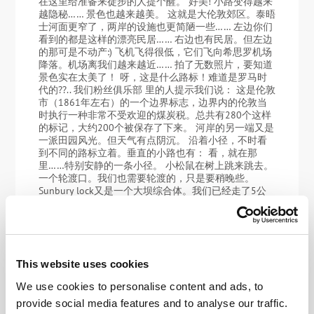
在这里给准备来徒步的人提个醒。 好美! 小路变得越来
越隐秘…… 景色也越来越美。 这就是大伦敦郊区。泰晤
士河面更窄了，两岸的设施也更简陋一些…… 左边你们
看到的都是这样的漂亮民居…… 右边也有民居。但左边
的那可是不动产:) 飞机飞得很低，它们飞向希思罗机场
降落。机场离我们越来越近…… 拍了无数照片，要知道
景色实在太美了！ 呀，这是什么路标！难道是罗马时
代的??.. 我们粉丝俱乐部 里的人提示我们说： 这是伦敦
市（1861年左右）的一个边界标志，边界内的伦敦当
时执行一种非常不受欢迎的煤炭税。总共有280个这样
的标记，大约200个被保存了下来。 河岸的另一端又是
一派田园风光。但天气有点阴沉。 沿着小径，不时看
到不同的路标立着。垂直的小路也有： 看，就在那
里……特别安静的一条小径。 小松鼠在树上跳来跳去。
一个轮渡口。我们也需要轮渡的，只是要稍晚些。
Sunbury lock又是一个大坝综合体。我们已经走了5公
里！ 环顾四周，继续前行。 发现天鹅了吗？ “永久停
靠”. 真好! 泰晤士河在这里是这样的… “希望-4”:) 又时无
尽的田园诗般美丽的画面…… 河岸停靠着朴素的小船。
水里还有当地的禽类。 看，就是它们。 “仪仗队” 🙂 边
走，边拍。人们划着船来来去去，还有天鹅河里游来游
This website uses cookies
去。 桥！互联网提示是沃尔顿桥。没什么特别的，只
是一座桥。到这里我们必须做个总结：一共走了8公
We use cookies to personalise content and ads, to
里。仅8公里的路程我们就拍了50张照片了！也许你应
provide social media features and to analyse our traffic.
该在接下来的帖子中延续你的乐趣，继续阅读这段引人