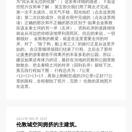
为”你从未见过的伦敦”：）这里有详细的描述， 下面这
些照片仅简单了解： 第五部分我们用了两次才完成。
第一次不太成功，但天气不错，阳光灿烂（点击这里阅
读）第二次比较成功，但是在雨中完成的（点击这里阅
读）正确的那次和不正确的那次区别于-如果去金斯敦
应该走泰士河的另一岸（左岸）。否则右岸的道路很快
就会从河边把你错误地带到居民区。但总的来说，一切
都很好， 金斯敦的桥梁：就是在这里需要去河的对
岸。对了，”除了狗，船上有三人” 的旅行正是从这里开
始的。 在汉普顿球场我们结束了行程。之后去了那些
让疲惫的游客都舍不得离开的丰富多彩的公园。所以，
建议如果还有体力的话，最好在当地的宫殿和公园里散
散散步。把去泰晤士河的对岸（回到右岸）留给下次。
第五段行程如下图： 行程总共为：7公里
+12+12+13+13，再加上刚刚完成的20公里=正好77公
里的路程，全程都拍了照片，完胜！ 伦敦的其他照片
在这里。
2021年 DEC月 20日
伦敦城空间拥挤的主建筑。