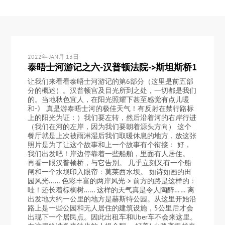
2022年 JAN月 13日
泰晤士河游记之六-汉普顿法院->斯坦斯桥1
让我们来看看泰晤士河游记的第6部分（这里是前五部
分的概述）。汉普顿宫及目光所到之处，一切都是我们
的。当地秋色宜人，在阳光照耀下甚至感觉有点儿暖
和-》 真是游泰晤士河的极佳天气！有反射在禁行路标
上的阳光为证：）我们要左转，然后沿着河的右岸行进
（我们在河的左岸，因为我们要朝着源头方向） 这个
餐厅就是上次被雨淋湿后我们取暖休息的地方，放这张
照片是为了让这个故事和上一个故事有个衔接： 好，
我们出发吧！岸边停靠着一些船舶，里面有人居住。
再看一眼汉普顿桥，与它告别。 几乎立刻又有一个船
闸和一个水坝印入眼帘：莫莱西水坝。 如诗如画的田
园风光…… 色彩丰富的两岸风光-> 前方的路是这样的：
哇！还长着棕榈树…… 这样的天气真是令人陶醉…… 离
出发地大约一公里的地方是赫斯特公园。从这里开始沿
路上是一些公园和无人居住的建筑设施，5公里后才会
出现下一个居民点。因此出租车和Uber车不会来这里。