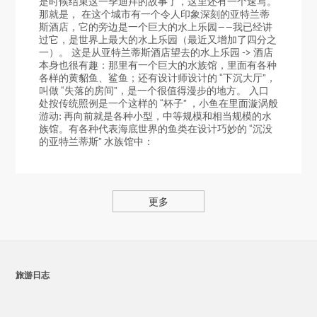
是时候结束这一季迪拜的故事了，这里还有一个速写。
那就是， 在这个城市有一个令人印象深刻的亚特兰蒂
斯酒店，它的旁边是一个巨大的水上乐园——我已经讲
过它，是世界上最大的水上乐园（最近又增加了四分之
一）。 这是从亚特兰蒂斯酒店望去的水上乐园 -> 酒店
本身也很有趣：那里有一个巨大的水族馆，里面有各种
各样的黄貂鱼、鲨鱼；还有设计师设计的 “下沉大厅”，
叫做 “失落的房间”，是一个很值得漫步的地方。 入口
处按传统照例是一个这样的 “杯子” ，小鱼在里面漩涡般
游动: 再向前就是各种小型，中等规模和相当规模的水
族馆。有各种代表海底世界的鱼类在设计巧妙的 “沉没
的亚特兰蒂斯” 水族馆中：
更多
旅游日志