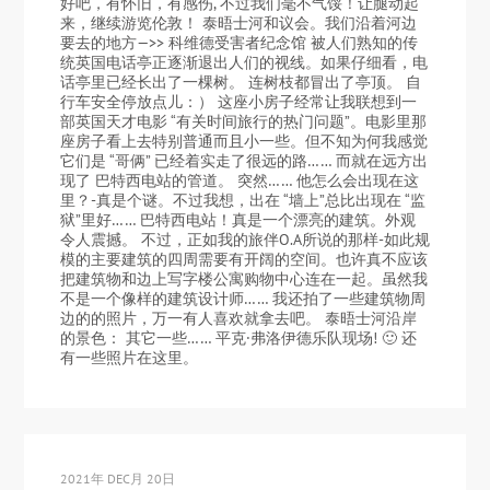
好吧，有怀旧，有感伤, 不过我们毫不气馁！让腿动起
来，继续游览伦敦！ 泰晤士河和议会。我们沿着河边
要去的地方—>> 科维德受害者纪念馆 被人们熟知的传
统英国电话亭正逐渐退出人们的视线。如果仔细看，电
话亭里已经长出了一棵树。 连树枝都冒出了亭顶。 自
行车安全停放点儿：） 这座小房子经常让我联想到一
部英国天才电影 “有关时间旅行的热门问题”。电影里那
座房子看上去特别普通而且小一些。但不知为何我感觉
它们是 “哥俩” 已经着实走了很远的路…… 而就在远方出
现了 巴特西电站的管道。 突然…… 他怎么会出现在这
里？-真是个谜。不过我想，出在 “墙上”总比出现在 “监
狱”里好…… 巴特西电站！真是一个漂亮的建筑。外观
令人震撼。 不过，正如我的旅伴O.A所说的那样-如此规
模的主要建筑的四周需要有开阔的空间。也许真不应该
把建筑物和边上写字楼公寓购物中心连在一起。虽然我
不是一个像样的建筑设计师…… 我还拍了一些建筑物周
边的的照片，万一有人喜欢就拿去吧。 泰晤士河沿岸
的景色： 其它一些…… 平克·弗洛伊德乐队现场! 🙂 还
有一些照片在这里。
2021年 DEC月 20日