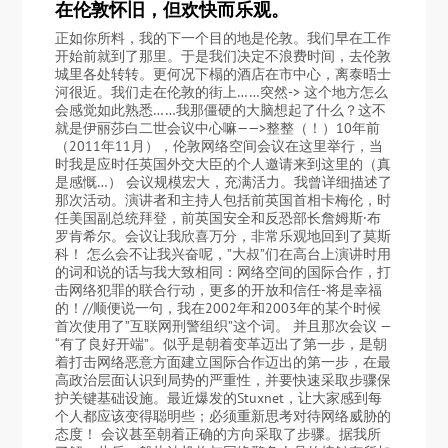
在伦敦怀旧，但欢快而乐观。
正如你所料，我的下一个目的地是伦敦。我们早在工作
开始前就到了那里。于是我们决定不浪费时间，去伦敦
城里各处转转。更何况下榻的酒店在市中心，离泰晤士
河很近。我们走在伦敦的街上……突然-> 这个地方怎么
会感觉如此熟悉……我那僵硬的大脑想起了什么？这不
就是伊丽莎白二世会议中心嘛——>整整（！）10年前
（2011年11月），伦敦网络空间会议在这里举行，当
时我是应时任英国外交大臣的个人邀请来到这里的（真
是感慨…） 会议规模宏大，充满活力。我曾详细描述了
那次活动。演讲者和主持人包括前英国首相卡梅伦，时
任美国副总统拜登，前英国安全和反恐部长詹姆斯·布
罗肯希尔。会议让我欣喜万分，非常乐观地回到了莫斯
科！ 怎么会不让我兴奋呢，”大叔”们在高台上演讲时用
的词和说的话与我大致相同：网络空间的国际合作，打
击网络犯罪的联合行动，更多的开放和信任-将是幸福
的！//顺便说一句，我在2002年和2003年的某个时候
首次使用了”互联网刑警组织”这个词。 并且那次会议 —
“有了良好开端”。似乎是朝着变革迈出了第一步，是朝
着打击网络恶意方面建立国际合作迈出的第一步，在最
高政治层面认识到局势的严重性，并要快速采取步骤保
护关键基础设施。最近爆发的Stuxnet，让大家感到每
个人都应该变得聪明些；必须重新思考对待网络威胁的
态度！ 会议甚至朝着正确的方向采取了步骤。据我所