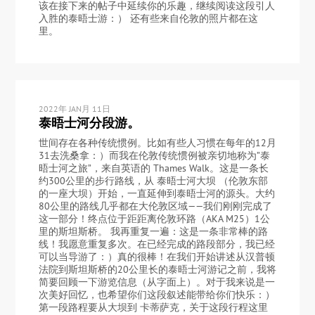
该在接下来的帖子中延续你的乐趣，继续阅读这段引人
入胜的泰晤士游：） 还有些来自伦敦的照片都在这
里。
2022年 JAN月 11日
泰晤士河分段游。
世间存在各种传统惯例。比如有些人习惯在每年的12月
31去洗桑拿：）而我在伦敦传统惯例被亲切地称为”泰
晤士河之旅”，来自英语的 Thames Walk。这是一条长
约300公里的步行路线，从 泰晤士河大坝 （伦敦东部
的一座大坝）开始，一直延伸到泰晤士河的源头。大约
80公里的路线几乎都在大伦敦区域——我们刚刚完成了
这一部分！终点位于距距离伦敦环路（AKA M25）1公
里的斯坦斯桥。 我再重复一遍：这是一条非常棒的路
线！我愿意重复多次。在已经完成的路段部分，我已经
可以当导游了：）真的很棒！在我们开始讲述从汉普顿
法院到斯坦斯桥的20公里长的泰晤士河游记之前，我将
简要回顾一下游览信息（从字面上）。对于我来说是一
次美好回忆，也希望你们这段叙述能带给你们快乐：）
第一段路程要从大坝到 卡蒂萨克，关于这段行程这里