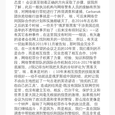
态度！ 会议甚至朝着正确的方向采取了步骤。据我所
了解，此后一般执法机构与网络警务人员的接触有所加
强，对网络银行罪犯进行了跨境调查和逮捕。Carbanak
团伙抢劫银行故事就是一个例子。 唉，可后来网络空
间国际合作的计划和实施都破灭了。在2016年左右和
之后的某个时候，一些关于”俄罗斯黑客”干涉美国总统
选举的不透明故事开始了（后来没有得到证实）——还
有其它各种事件，在这里我没有时间一一细说，有兴趣
的读者会在网上找到相关的一切信息。 所以，有关这
一切如果我在2011年11月被告知，那时我会完全不
信。在一次有希望的会议之后的10年里，我们看到的不
是合作，而是相互指责，完全忽视了相互合作。10年
来，网络犯罪分子积累了力量、经验、知识和阴险手
段，网络警察部队的国际合作机制在2016-2017年被彻
底摧毁。//我记得当时我把关系的冷却评论为”黑客天
堂”。唉，看来是对的：（ 10年来相互指责的技能发展
得很好——动不动就说是俄罗斯或中国的错。此时让我
不由自主地想起了一句古老的英语谚语：”拙劣的工匠
怨自己的工具”。造成的结局是-既没有国际互联网空间
监管，也没有建立互动。相反，巴尔干化、保护主义和
世界主要大国之间毫无根据的指责的激增。如果视当时
会议为拉响了政治意愿和变革的警报，那么现在更像是
一个钟声，敲响了与网络犯罪作斗争的政治意愿。 但
我们继续战斗，不是因为，而是相反。我们一直在国际
调查中帮助欧洲刑警组织和国际刑警组织。而且非常成