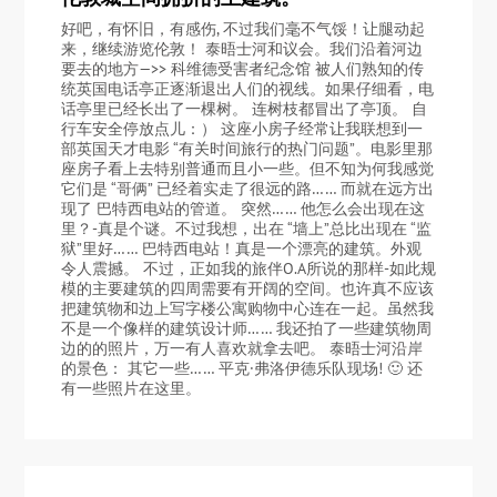
好吧，有怀旧，有感伤, 不过我们毫不气馁！让腿动起
来，继续游览伦敦！ 泰晤士河和议会。我们沿着河边
要去的地方—>> 科维德受害者纪念馆 被人们熟知的传
统英国电话亭正逐渐退出人们的视线。如果仔细看，电
话亭里已经长出了一棵树。 连树枝都冒出了亭顶。 自
行车安全停放点儿：） 这座小房子经常让我联想到一
部英国天才电影 “有关时间旅行的热门问题”。电影里那
座房子看上去特别普通而且小一些。但不知为何我感觉
它们是 “哥俩” 已经着实走了很远的路…… 而就在远方出
现了 巴特西电站的管道。 突然…… 他怎么会出现在这
里？-真是个谜。不过我想，出在 “墙上”总比出现在 “监
狱”里好…… 巴特西电站！真是一个漂亮的建筑。外观
令人震撼。 不过，正如我的旅伴O.A所说的那样-如此规
模的主要建筑的四周需要有开阔的空间。也许真不应该
把建筑物和边上写字楼公寓购物中心连在一起。虽然我
不是一个像样的建筑设计师…… 我还拍了一些建筑物周
边的的照片，万一有人喜欢就拿去吧。 泰晤士河沿岸
的景色： 其它一些…… 平克·弗洛伊德乐队现场! 🙂 还
有一些照片在这里。