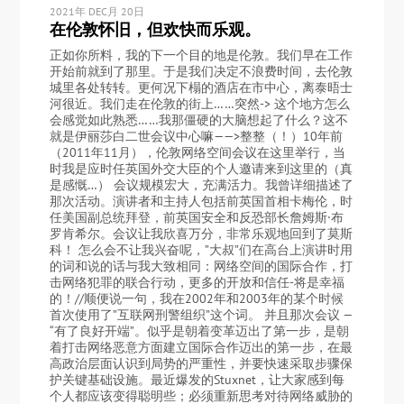
2021年 DEC月 20日
在伦敦怀旧，但欢快而乐观。
正如你所料，我的下一个目的地是伦敦。我们早在工作
开始前就到了那里。于是我们决定不浪费时间，去伦敦
城里各处转转。更何况下榻的酒店在市中心，离泰晤士
河很近。我们走在伦敦的街上……突然-> 这个地方怎么
会感觉如此熟悉……我那僵硬的大脑想起了什么？这不
就是伊丽莎白二世会议中心嘛——>整整（！）10年前
（2011年11月），伦敦网络空间会议在这里举行，当
时我是应时任英国外交大臣的个人邀请来到这里的（真
是感慨…） 会议规模宏大，充满活力。我曾详细描述了
那次活动。演讲者和主持人包括前英国首相卡梅伦，时
任美国副总统拜登，前英国安全和反恐部长詹姆斯·布
罗肯希尔。会议让我欣喜万分，非常乐观地回到了莫斯
科！ 怎么会不让我兴奋呢，”大叔”们在高台上演讲时用
的词和说的话与我大致相同：网络空间的国际合作，打
击网络犯罪的联合行动，更多的开放和信任-将是幸福
的！//顺便说一句，我在2002年和2003年的某个时候
首次使用了”互联网刑警组织”这个词。 并且那次会议 —
“有了良好开端”。似乎是朝着变革迈出了第一步，是朝
着打击网络恶意方面建立国际合作迈出的第一步，在最
高政治层面认识到局势的严重性，并要快速采取步骤保
护关键基础设施。最近爆发的Stuxnet，让大家感到每
个人都应该变得聪明些；必须重新思考对待网络威胁的