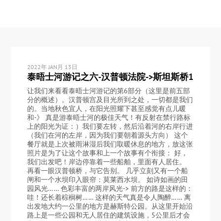
2022年 JAN月 13日
泰晤士河游记之六-汉普顿法院->斯坦斯桥1
让我们来看看泰晤士河游记的第6部分（这里是前五部
分的概述）。汉普顿宫及目光所到之处，一切都是我们
的。当地秋色宜人，在阳光照耀下甚至感觉有点儿暖
和-》 真是游泰晤士河的极佳天气！有反射在禁行路标
上的阳光为证：）我们要左转，然后沿着河的右岸行进
（我们在河的左岸，因为我们要朝着源头方向） 这个
餐厅就是上次被雨淋湿后我们取暖休息的地方，放这张
照片是为了让这个故事和上一个故事有个衔接： 好，
我们出发吧！岸边停靠着一些船舶，里面有人居住。
再看一眼汉普顿桥，与它告别。 几乎立刻又有一个船
闸和一个水坝印入眼帘：莫莱西水坝。 如诗如画的田
园风光…… 色彩丰富的两岸风光-> 前方的路是这样的：
哇！还长着棕榈树…… 这样的天气真是令人陶醉…… 离
出发地大约一公里的地方是赫斯特公园。从这里开始沿
路上是一些公园和无人居住的建筑设施，5公里后才会