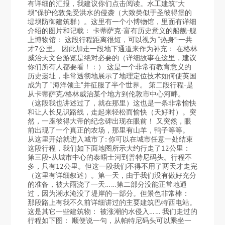
有详细的汇报，我建议你们点击阅读。水工建筑”大
坝”保护伦敦免受洪水的侵袭（大致类似于圣彼得堡的
堤坝防御建筑群）。这里有一个小博物馆，里面有详细
介绍的图片和记载： 卡蒂萨克-富有历史意义的船舰-舰
上博物馆： 这段行程距离很短，可以视为 “热身”-一共
才7公里。 因此加走一段地下通道来作为补充： 在格林
威治天文台游览是绝对必要的（详细故事在这里，建议
你们所有人都要看！：） 这是一个非常有教育意义的
历史遗址，非常透彻地展示了地理定位技术如何使英国
成为了 “海洋领主”并征服了半个世界。 第二段行程-是
从卡蒂萨克/格林威治某个地方到伦敦市中心河畔。
（这段我也讲述过了，就在那里）这也是一条非常愉快
和让人长见识路线，走起来轻松而愉快（天好时）。突
然，一座彼得大帝的纪念碑出现在眼前！ 又突然，眼
前出现了一个真正的农场，那里有山羊，鸭子等等。
从这里开始就进入城市了: 你可以在城市任意一处结束
这段行程，我们如下面地图所示大约行走了12公里：
第三段-从城市中心的泰晤士河到普特尼码头。行程不
多，只有12公里。但这一段我们不得不用了两天才走完
（这里有详细叙述）。第一天，由于我们没有做好充分
的准备，被大雨浇了一天……第二部分没能正常地通
过，因为潮水淹没了堤岸的一部分。但景色非常棒：
那段路上有我不久前详细讲过的主要建筑巴特西电站。
这是其它一些建筑物： 被涨潮的水侵入…… 我们走过的
行程如下图： 顺便说一句，从帕特尼码头可以乘坐一