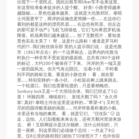
出现下一个居民点。因此出租车和Uber车不会来这里。
在这里给准备来徒步的人提个醒。 好美! 小路变得越来
越隐秘…… 景色也越来越美。 这就是大伦敦郊区。泰晤
士河面更窄了，两岸的设施也更简陋一些…… 左边你们
看到的都是这样的漂亮民居…… 右边也有民居。但左边
的那可是不动产:) 飞机飞得很低，它们飞向希思罗机场
降落。机场离我们越来越近…… 拍了无数照片，要知道
景色实在太美了！ 呀，这是什么路标！难道是罗马时
代的??.. 我们粉丝俱乐部 里的人提示我们说： 这是伦敦
市（1861年左右）的一个边界标志，边界内的伦敦当
时执行一种非常不受欢迎的煤炭税。总共有280个这样
的标记，大约200个被保存了下来。 河岸的另一端又是
一派田园风光。但天气有点阴沉。 沿着小径，不时看
到不同的路标立着。垂直的小路也有： 看，就在那
里……特别安静的一条小径。 小松鼠在树上跳来跳去。
一个轮渡口。我们也需要轮渡的，只是要稍晚些。
Sunbury lock又是一个大坝综合体。我们已经走了5公
里！ 环顾四周，继续前行。 发现天鹅了吗？ “永久停
靠”. 真好! 泰晤士河在这里是这样的… “希望-4”:) 又时无
尽的田园诗般美丽的画面…… 河岸停靠着朴素的小船。
水里还有当地的禽类。 看，就是它们。 “仪仗队” 🙂 边
走，边拍。人们划着船来来去去，还有天鹅河里游来游
去。 桥！互联网提示是沃尔顿桥。没什么特别的，只
是一座桥。到这里我们必须做个总结：一共走了8公
里。仅8公里的路程我们就拍了50张照片了！也许你应