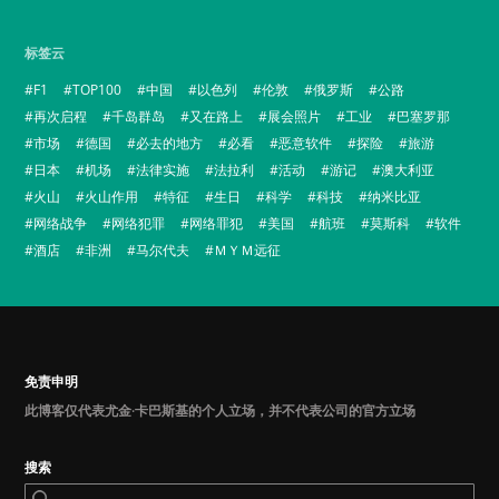
标签云
F1
TOP100
中国
以色列
伦敦
俄罗斯
公路
再次启程
千岛群岛
又在路上
展会照片
工业
巴塞罗那
市场
德国
必去的地方
必看
恶意软件
探险
旅游
日本
机场
法律实施
法拉利
活动
游记
澳大利亚
火山
火山作用
特征
生日
科学
科技
纳米比亚
网络战争
网络犯罪
网络罪犯
美国
航班
莫斯科
软件
酒店
非洲
马尔代夫
ＭＹＭ远征
免责申明
此博客仅代表尤金·卡巴斯基的个人立场，并不代表公司的官方立场
搜索