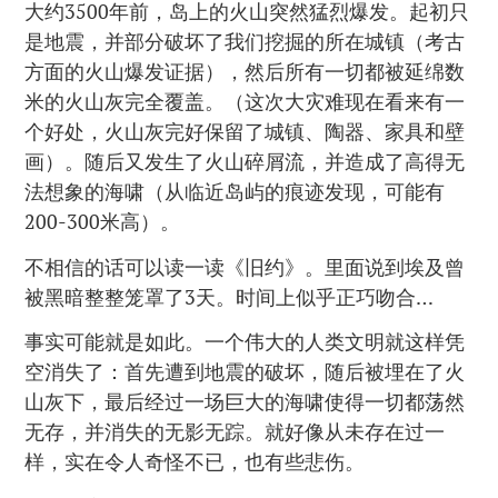
大约3500年前，岛上的火山突然猛烈爆发。起初只
是地震，并部分破坏了我们挖掘的所在城镇（考古
方面的火山爆发证据），然后所有一切都被延绵数
米的火山灰完全覆盖。（这次大灾难现在看来有一
个好处，火山灰完好保留了城镇、陶器、家具和壁
画）。随后又发生了火山碎屑流，并造成了高得无
法想象的海啸（从临近岛屿的痕迹发现，可能有
200-300米高）。
不相信的话可以读一读《旧约》。里面说到埃及曾
被黑暗整整笼罩了3天。时间上似乎正巧吻合…
事实可能就是如此。一个伟大的人类文明就这样凭
空消失了：首先遭到地震的破坏，随后被埋在了火
山灰下，最后经过一场巨大的海啸使得一切都荡然
无存，并消失的无影无踪。就好像从未存在过一
样，实在令人奇怪不已，也有些悲伤。