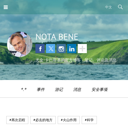
中文
NOTA BENE
尤金•卡巴斯基的官方博客 - 笔记、评论及消息
*.*
事件
游记
消息
安全事项
#再次启程
#必去的地方
#火山作用
#科学