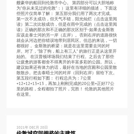
艘豪华的船回到伦敦市中心。 第四部分可以大胆地称
为”你从未见过的伦敦”：）这里有详细的描述， 下面这
些照片仅简单了解： 第五部分我们用了两次才完成。
第一次不太成功，但天气不错，阳光灿烂（点击这里阅
读）第二次比较成功，但是在雨中完成的（点击这里阅
读）正确的那次和不正确的那次区别于-如果去金斯敦
应该走泰士河的另一岸（左岸）。否则右岸的道路很快
就会从河边把你错误地带到居民区。但总的来说，一切
都很好， 金斯敦的桥梁：就是在这里需要去河的对
岸。对了，”除了狗，船上有三人” 的旅行正是从这里开
始的。 在汉普顿球场我们结束了行程。之后去了那些
让疲惫的游客都舍不得离开的丰富多彩的公园。所以，
建议如果还有体力的话，最好在当地的宫殿和公园里散
散散步。把去泰晤士河的对岸（回到右岸）留给下次。
第五段行程如下图： 行程总共为：7公里
+12+12+13+13，再加上刚刚完成的20公里=正好77公
里的路程，全程都拍了照片，完胜！ 伦敦的其他照片
在这里。
2021年 DEC月 20日
伦敦城空间拥挤的主建筑。