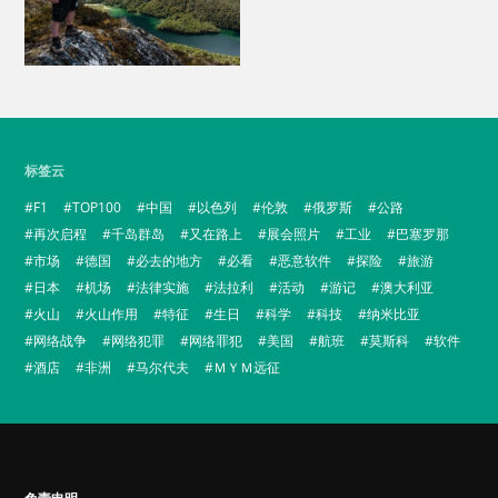
标签云
F1
TOP100
中国
以色列
伦敦
俄罗斯
公路
再次启程
千岛群岛
又在路上
展会照片
工业
巴塞罗那
市场
德国
必去的地方
必看
恶意软件
探险
旅游
日本
机场
法律实施
法拉利
活动
游记
澳大利亚
火山
火山作用
特征
生日
科学
科技
纳米比亚
网络战争
网络犯罪
网络罪犯
美国
航班
莫斯科
软件
酒店
非洲
马尔代夫
ＭＹＭ远征