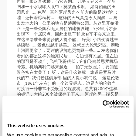
再看一眼汉普顿桥，与它告别。 几乎立刻又有一个船
闸和一个水坝印入眼帘：莫莱西水坝。 如诗如画的田
园风光…… 色彩丰富的两岸风光-> 前方的路是这样的：
哇！还长着棕榈树…… 这样的天气真是令人陶醉…… 离
出发地大约一公里的地方是赫斯特公园。从这里开始沿
路上是一些公园和无人居住的建筑设施，5公里后才会
出现下一个居民点。因此出租车和Uber车不会来这里。
在这里给准备来徒步的人提个醒。 好美! 小路变得越来
越隐秘…… 景色也越来越美。 这就是大伦敦郊区。泰晤
士河面更窄了，两岸的设施也更简陋一些…… 左边你们
看到的都是这样的漂亮民居…… 右边也有民居。但左边
的那可是不动产:) 飞机飞得很低，它们飞向希思罗机场
降落。机场离我们越来越近…… 拍了无数照片，要知道
景色实在太美了！ 呀，这是什么路标！难道是罗马时
代的??.. 我们粉丝俱乐部 里的人提示我们说： 这是伦敦
市（1861年左右）的一个边界标志，边界内的伦敦当
时执行一种非常不受欢迎的煤炭税。总共有280个这样
的标记，大约200个被保存了下来。 河岸的另一端又是
一派田园风光。但天气有点阴沉。 沿着小径，不时看
到不同的路标立着。垂直的小路也有： 看，就在那
里……特别安静的一条小径。 小松鼠在树上跳来跳去。
一个轮渡口。我们也需要轮渡的，只是要稍晚些。
Sunbury lock又是一个大坝综合体。我们已经走了5公
This website uses cookies
里！ 环顾四周，继续前行。 发现天鹅了吗？ “永久停
靠”. 真好! 泰晤士河在这里是这样的… “希望-4”:) 又时无
We use cookies to personalise content and ads, to