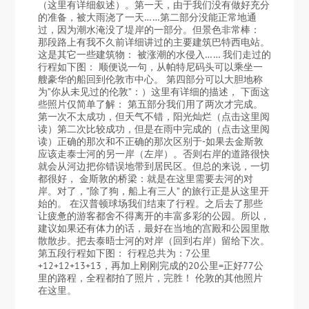
（这里有详细叙述）。第一天，由于我们没有做好充分
的准备，被大雨浇了一天……第二部分没能正常地通
过，因为潮水淹没了堤岸的一部分。但景色非常棒：
那段路上有我不久前详细讲过的主要建筑巴特西电站。
这是其它一些建筑物： 被涨潮的水侵入…… 我们走过的
行程如下图： 顺便说一句，从帕特尼码头可以乘坐一
艘豪华的船回到伦敦市中心。 第四部分可以大胆地称
为”你从未见过的伦敦”：）这里有详细的描述， 下面这
些照片仅简单了解： 第五部分我们用了两次才完成。
第一次不太成功，但天气不错，阳光灿烂（点击这里阅
读）第二次比较成功，但是在雨中完成的（点击这里阅
读）正确的那次和不正确的那次区别于-如果去金斯敦
应该走泰士河的另一岸（左岸）。否则右岸的道路很快
就会从河边把你错误地带到居民区。但总的来说，一切
都很好， 金斯敦的桥梁：就是在这里需要去河的对
岸。对了，”除了狗，船上有三人” 的旅行正是从这里开
始的。 在汉普顿球场我们结束了行程。之后去了那些
让疲惫的游客都舍不得离开的丰富多彩的公园。所以，
建议如果还有体力的话，最好在当地的宫殿和公园里散
散散步。把去泰晤士河的对岸（回到右岸）留给下次。
第五段行程如下图： 行程总共为：7公里
+12+12+13+13，再加上刚刚完成的20公里=正好77公
里的路程，全程都拍了照片，完胜！ 伦敦的其他照片
在这里。