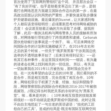
首次使用了”互联网刑警组织”这个词。 并且那次会议 —
“有了良好开端”。似乎是朝着变革迈出了第一步，是朝
着打击网络恶意方面建立国际合作迈出的第一步，在最
高政治层面认识到局势的严重性，并要快速采取步骤保
护关键基础设施。最近爆发的Stuxnet，让大家感到每
个人都应该变得聪明些；必须重新思考对待网络威胁的
态度！ 会议甚至朝着正确的方向采取了步骤。据我所
了解，此后一般执法机构与网络警务人员的接触有所加
强，对网络银行罪犯进行了跨境调查和逮捕。Carbanak
团伙抢劫银行故事就是一个例子。 唉，可后来网络空
间国际合作的计划和实施都破灭了。在2016年左右和
之后的某个时候，一些关于”俄罗斯黑客”干涉美国总统
选举的不透明故事开始了（后来没有得到证实）——还
有其它各种事件，在这里我没有时间一一细说，有兴趣
的读者会在网上找到相关的一切信息。 所以，有关这
一切如果我在2011年11月被告知，那时我会完全不
信。在一次有希望的会议之后的10年里，我们看到的不
是合作，而是相互指责，完全忽视了相互合作。10年
来，网络犯罪分子积累了力量、经验、知识和阴险手
段，网络警察部队的国际合作机制在2016-2017年被彻
底摧毁。//我记得当时我把关系的冷却评论为”黑客天
堂”。唉，看来是对的：（ 10年来相互指责的技能发展
得很好——动不动就说是俄罗斯或中国的错。此时让我
不由自主地想起了一句古老的英语谚语：”拙劣的工匠
怨自己的工具”。造成的结局是-既没有国际互联网空间