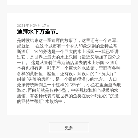
2021年 NOV月 17日
迪拜水下万圣节。
是时候结束这一季迪拜的故事了，这里还有一个速写。
那就是， 在这个城市有一个令人印象深刻的亚特兰蒂
斯酒店，它的旁边是一个巨大的水上乐园——我已经讲
过它，是世界上最大的水上乐园（最近又增加了四分之
一）。 这是从亚特兰蒂斯酒店望去的水上乐园 -> 酒店
本身也很有趣：那里有一个巨大的水族馆，里面有各种
各样的黄貂鱼、鲨鱼；还有设计师设计的 “下沉大厅”，
叫做 “失落的房间”，是一个很值得漫步的地方。 入口
处按传统照例是一个这样的 “杯子” ，小鱼在里面漩涡般
游动: 再向前就是各种小型，中等规模和相当规模的水
族馆。有各种代表海底世界的鱼类在设计巧妙的 “沉没
的亚特兰蒂斯” 水族馆中：
更多