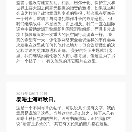
监管，也没有建立互动。相反，巴尔干化、保护主义和
世界主要大国之间毫无根据的指责的激增。如果视当时
会议为拉响了政治意愿和变革的警报，那么现在更像是
一个钟声，敲响了与网络犯罪作斗争的政治意愿。 但
我们继续战斗，不是因为，而是相反。我们一直在国际
调查中帮助欧洲刑警组织和国际刑警组织。而且非常成
功！就像最近对一次重大的反空间行动调查一样。 我
真的希望有一天，像伦敦网络安全会议这样的事件会再
次发生在这里或任何其他什么地方，但会议所做出的决
定和结论将更加激进和正确。 美好的怀旧主题就到这
里。我们继续沿着伦敦的大街小巷寻游。但这是为了另
外一个帖子：） 有关伦敦的其它照片在这里。
2021年 DEC月 20日
泰晤士河畔秋日。
这是一个不同寻常的帖子。可以说几乎没有文字。我的
意思是说除了这些。当然这些也是:) 总之，接下来只有
泰晤士秋日氛围的照片。没有书面描写，正如我们常
说-“语言是多余的”。 其它有关伦敦的照片都在这里。