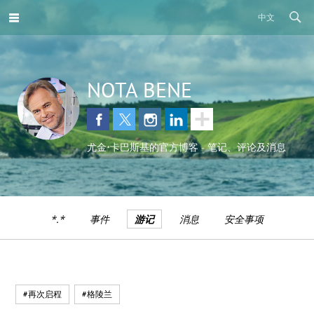
中文
NOTA BENE
尤金•卡巴斯基的官方博客 - 笔记、评论及消息
*.*
事件
游记
消息
安全事项
#再次启程
#格陵兰