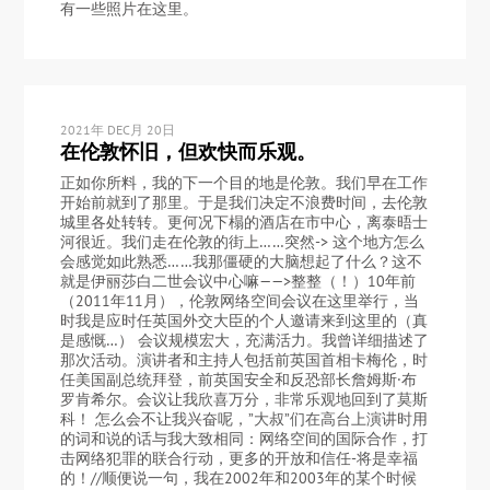
有一些照片在这里。
2021年 DEC月 20日
在伦敦怀旧，但欢快而乐观。
正如你所料，我的下一个目的地是伦敦。我们早在工作
开始前就到了那里。于是我们决定不浪费时间，去伦敦
城里各处转转。更何况下榻的酒店在市中心，离泰晤士
河很近。我们走在伦敦的街上……突然-> 这个地方怎么
会感觉如此熟悉……我那僵硬的大脑想起了什么？这不
就是伊丽莎白二世会议中心嘛——>整整（！）10年前
（2011年11月），伦敦网络空间会议在这里举行，当
时我是应时任英国外交大臣的个人邀请来到这里的（真
是感慨…） 会议规模宏大，充满活力。我曾详细描述了
那次活动。演讲者和主持人包括前英国首相卡梅伦，时
任美国副总统拜登，前英国安全和反恐部长詹姆斯·布
罗肯希尔。会议让我欣喜万分，非常乐观地回到了莫斯
科！ 怎么会不让我兴奋呢，”大叔”们在高台上演讲时用
的词和说的话与我大致相同：网络空间的国际合作，打
击网络犯罪的联合行动，更多的开放和信任-将是幸福
的！//顺便说一句，我在2002年和2003年的某个时候