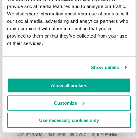
尽的田园诗般美丽的画面…… 河岸停靠着朴素的小船。
provide social media features and to analyse our traffic.
水里还有当地的禽类。 看，就是它们。 “仪仗队” 🙂 边
走，边拍。人们划着船来来去去，还有天鹅河里游来游
We also share information about your use of our site with
去。 桥！互联网提示是沃尔顿桥。没什么特别的，只
our social media, advertising and analytics partners who
是一座桥。到这里我们必须做个总结：一共走了8公
may combine it with other information that you’ve
里。仅8公里的路程我们就拍了50张照片了！也许你应
该在接下来的帖子中延续你的乐趣，继续阅读这段引人
provided to them or that they’ve collected from your use
入胜的泰晤士游：） 还有些来自伦敦的照片都在这
of their services.
里。
Show details
2022年 JAN月 11日
Allow all cookies
泰晤士河分段游。
世间存在各种传统惯例。比如有些人习惯在每年的12月
31去洗桑拿：）而我在伦敦传统惯例被亲切地称为”泰
Customize
晤士河之旅”，来自英语的 Thames Walk。这是一条长
约300公里的步行路线，从 泰晤士河大坝 （伦敦东部
的一座大坝）开始，一直延伸到泰晤士河的源头。大约
Use necessary cookies only
80公里的路线几乎都在大伦敦区域——我们刚刚完成了
这一部分！终点位于距距离伦敦环路（AKA M25）1公
里的斯坦斯桥。 我再重复一遍：这是一条非常棒的路