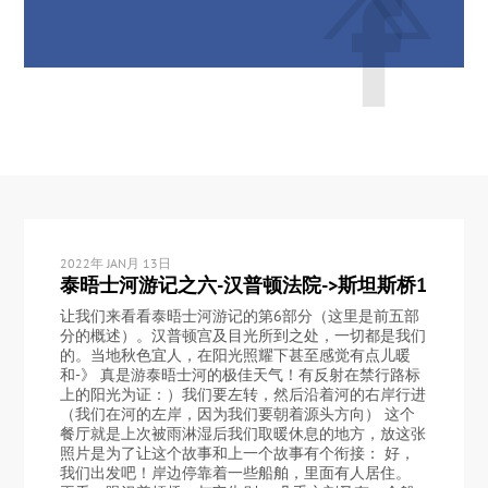
2022年 JAN月 13日
泰晤士河游记之六-汉普顿法院->斯坦斯桥1
让我们来看看泰晤士河游记的第6部分（这里是前五部
分的概述）。汉普顿宫及目光所到之处，一切都是我们
的。当地秋色宜人，在阳光照耀下甚至感觉有点儿暖
和-》 真是游泰晤士河的极佳天气！有反射在禁行路标
上的阳光为证：）我们要左转，然后沿着河的右岸行进
（我们在河的左岸，因为我们要朝着源头方向） 这个
餐厅就是上次被雨淋湿后我们取暖休息的地方，放这张
照片是为了让这个故事和上一个故事有个衔接： 好，
我们出发吧！岸边停靠着一些船舶，里面有人居住。