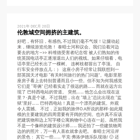
2021年 DEC月 20日
伦敦城空间拥挤的主建筑。
好吧，有怀旧，有感伤, 不过我们毫不气馁！让腿动起
来，继续游览伦敦！ 泰晤士河和议会。我们沿着河边
要去的地方—>> 科维德受害者纪念馆 被人们熟知的传
统英国电话亭正逐渐退出人们的视线。如果仔细看，电
话亭里已经长出了一棵树。 连树枝都冒出了亭顶。 自
行车安全停放点儿：） 这座小房子经常让我联想到一
部英国天才电影 “有关时间旅行的热门问题”。电影里那
座房子看上去特别普通而且小一些。但不知为何我感觉
它们是 “哥俩” 已经着实走了很远的路…… 而就在远方出
现了 巴特西电站的管道。 突然…… 他怎么会出现在这
里？-真是个谜。不过我想，出在 “墙上”总比出现在 “监
狱”里好…… 巴特西电站！真是一个漂亮的建筑。外观
令人震撼。 不过，正如我的旅伴O.A所说的那样-如此规
模的主要建筑的四周需要有开阔的空间。也许真不应该
把建筑物和边上写字楼公寓购物中心连在一起。虽然我
不是一个像样的建筑设计师…… 我还拍了一些建筑物周
边的的照片，万一有人喜欢就拿去吧。 泰晤士河沿岸
的景色： 其它一些…… 平克·弗洛伊德乐队现场! 🙂 还