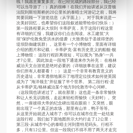
线！我愿意重复多次。在已经完成的路段部分，我已经
可以当导游了：）真的很棒！在我们开始讲述从汉普顿
法院到斯坦斯桥的20公里长的泰晤士河游记之前，我将
简要回顾一下游览信息（从字面上）。对于我来说是一
次美好回忆，也希望你们这段叙述能带给你们快乐：）
第一段路程要从大坝到 卡蒂萨克，关于这段行程这里
有详细的汇报，我建议你们点击阅读。水工建筑”大
坝”保护伦敦免受洪水的侵袭（大致类似于圣彼得堡的
堤坝防御建筑群）。这里有一个小博物馆，里面有详细
介绍的图片和记载： 卡蒂萨克-富有历史意义的船舰-舰
上博物馆： 这段行程距离很短，可以视为 “热身”-一共
才7公里。 因此加走一段地下通道来作为补充： 在格林
威治天文台游览是绝对必要的（详细故事在这里，建议
你们所有人都要看！：） 这是一个非常有教育意义的
历史遗址，非常透彻地展示了地理定位技术如何使英国
成为了 “海洋领主”并征服了半个世界。 第二段行程-是
从卡蒂萨克/格林威治某个地方到伦敦市中心河畔。
（这段我也讲述过了，就在那里）这也是一条非常愉快
和让人长见识路线，走起来轻松而愉快（天好时）。突
然，一座彼得大帝的纪念碑出现在眼前！ 又突然，眼
前出现了一个真正的农场，那里有山羊，鸭子等等。
从这里开始就进入城市了: 你可以在城市任意一处结束
这段行程，我们如下面地图所示大约行走了12公里：
第三段-从城市中心的泰晤士河到普特尼码头。行程不
多，只有12公里。但这一段我们不得不用了两天才走完