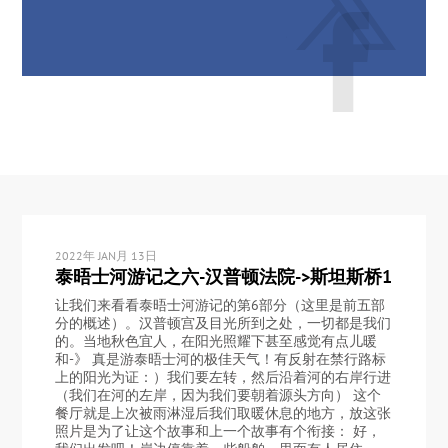
2022年 JAN月 13日
泰晤士河游记之六-汉普顿法院->斯坦斯桥1
让我们来看看泰晤士河游记的第6部分（这里是前五部
分的概述）。汉普顿宫及目光所到之处，一切都是我们
的。当地秋色宜人，在阳光照耀下甚至感觉有点儿暖
和-》 真是游泰晤士河的极佳天气！有反射在禁行路标
上的阳光为证：）我们要左转，然后沿着河的右岸行进
（我们在河的左岸，因为我们要朝着源头方向） 这个
餐厅就是上次被雨淋湿后我们取暖休息的地方，放这张
照片是为了让这个故事和上一个故事有个衔接： 好，