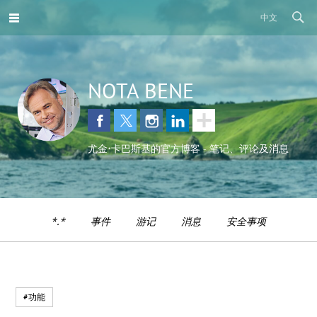
中文
NOTA BENE
尤金•卡巴斯基的官方博客 - 笔记、评论及消息
*.*
事件
游记
消息
安全事项
#功能