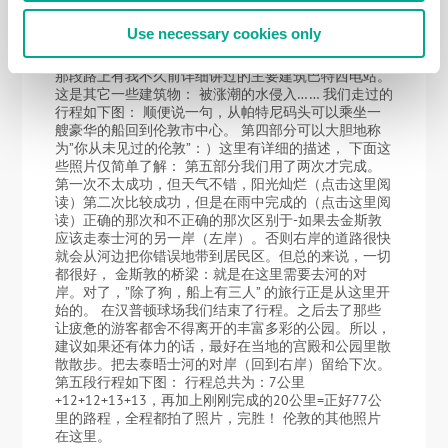
多，只有12公里。但这一段我们不得不用了两天才走完
（这里有详细叙述）。第一天，由于我们没有做好充分
Use necessary cookies only
的准备，被大雨浇了一天……第二部分没能正常地通
过，因为潮水淹没了堤岸的一部分。但景色非常棒：
那段路上有我不久前详细讲过的主要建筑巴特西电站。
这是其它一些建筑物： 被涨潮的水侵入…… 我们走过的
行程如下图： 顺便说一句，从帕特尼码头可以乘坐一
艘豪华的船回到伦敦市中心。 第四部分可以大胆地称
为”你从未见过的伦敦”：）这里有详细的描述， 下面这
些照片仅简单了解： 第五部分我们用了两次才完成。
第一次不太成功，但天气不错，阳光灿烂（点击这里阅
读）第二次比较成功，但是在雨中完成的（点击这里阅
读）正确的那次和不正确的那次区别于-如果去金斯敦
应该走泰士河的另一岸（左岸）。否则右岸的道路很快
就会从河边把你错误地带到居民区。但总的来说，一切
都很好， 金斯敦的桥梁：就是在这里需要去河的对
岸。对了，”除了狗，船上有三人” 的旅行正是从这里开
始的。 在汉普顿球场我们结束了行程。之后去了那些
让疲惫的游客都舍不得离开的丰富多彩的公园。所以，
建议如果还有体力的话，最好在当地的宫殿和公园里散
散散步。把去泰晤士河的对岸（回到右岸）留给下次。
第五段行程如下图： 行程总共为：7公里
+12+12+13+13，再加上刚刚完成的20公里=正好77公
里的路程，全程都拍了照片，完胜！ 伦敦的其他照片
在这里。