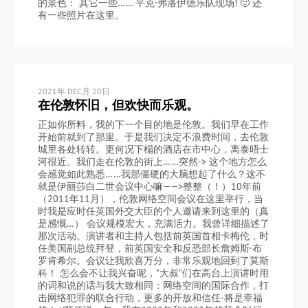
的景色： 其它一些…… 平克·弗洛伊德乐队现场! 🙂 还
有一些照片在这里。
2021年 DEC月 20日
在伦敦怀旧，但欢快而乐观。
正如你所料，我的下一个目的地是伦敦。我们早在工作
开始前就到了那里。于是我们决定不浪费时间，去伦敦
城里各处转转。更何况下榻的酒店在市中心，离泰晤士
河很近。我们走在伦敦的街上……突然-> 这个地方怎么
会感觉如此熟悉……我那僵硬的大脑想起了什么？这不
就是伊丽莎白二世会议中心嘛——>整整（！）10年前
（2011年11月），伦敦网络空间会议在这里举行，当
时我是应时任英国外交大臣的个人邀请来到这里的（真
是感慨…） 会议规模宏大，充满活力。我曾详细描述了
那次活动。演讲者和主持人包括前英国首相卡梅伦，时
任美国副总统拜登，前英国安全和反恐部长詹姆斯·布
罗肯希尔。会议让我欣喜万分，非常乐观地回到了莫斯
科！ 怎么会不让我兴奋呢，”大叔”们在高台上演讲时用
的词和说的话与我大致相同：网络空间的国际合作，打
击网络犯罪的联合行动，更多的开放和信任-将是幸福