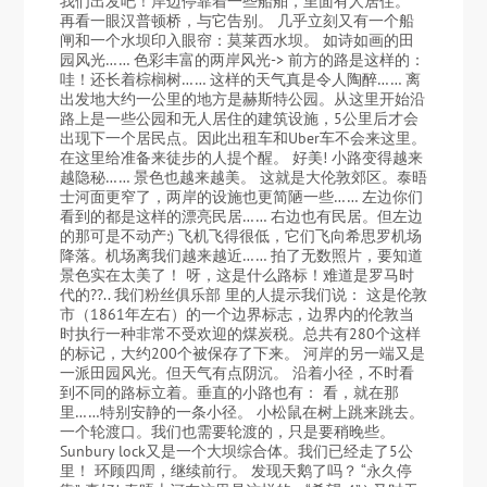
我们出发吧！岸边停靠着一些船舶，里面有人居住。
再看一眼汉普顿桥，与它告别。 几乎立刻又有一个船
闸和一个水坝印入眼帘：莫莱西水坝。 如诗如画的田
园风光…… 色彩丰富的两岸风光-> 前方的路是这样的：
哇！还长着棕榈树…… 这样的天气真是令人陶醉…… 离
出发地大约一公里的地方是赫斯特公园。从这里开始沿
路上是一些公园和无人居住的建筑设施，5公里后才会
出现下一个居民点。因此出租车和Uber车不会来这里。
在这里给准备来徒步的人提个醒。 好美! 小路变得越来
越隐秘…… 景色也越来越美。 这就是大伦敦郊区。泰晤
士河面更窄了，两岸的设施也更简陋一些…… 左边你们
看到的都是这样的漂亮民居…… 右边也有民居。但左边
的那可是不动产:) 飞机飞得很低，它们飞向希思罗机场
降落。机场离我们越来越近…… 拍了无数照片，要知道
景色实在太美了！ 呀，这是什么路标！难道是罗马时
代的??.. 我们粉丝俱乐部 里的人提示我们说： 这是伦敦
市（1861年左右）的一个边界标志，边界内的伦敦当
时执行一种非常不受欢迎的煤炭税。总共有280个这样
的标记，大约200个被保存了下来。 河岸的另一端又是
一派田园风光。但天气有点阴沉。 沿着小径，不时看
到不同的路标立着。垂直的小路也有： 看，就在那
里……特别安静的一条小径。 小松鼠在树上跳来跳去。
一个轮渡口。我们也需要轮渡的，只是要稍晚些。
Sunbury lock又是一个大坝综合体。我们已经走了5公
里！ 环顾四周，继续前行。 发现天鹅了吗？ “永久停