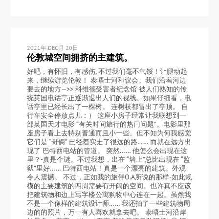
2021年 DEC月 20日
伦敦城空间拥挤的主建筑。
好吧，有怀旧，有感伤, 不过我们毫不气馁！让腿动起
来，继续游览伦敦！ 泰晤士河和议会。我们沿着河边
要去的地方—>> 科维德受害者纪念馆 被人们熟知的传
统英国电话亭正逐渐退出人们的视线。如果仔细看，电
话亭里已经长出了一棵树。 连树枝都冒出了亭顶。 自
行车安全停放点儿：） 这座小房子经常让我联想到一
部英国天才电影 “有关时间旅行的热门问题”。电影里那
座房子看上去特别普通而且小一些。但不知为何我感觉
它们是 “哥俩” 已经着实走了很远的路…… 而就在远方出
现了 巴特西电站的管道。 突然…… 他怎么会出现在这
里？-真是个谜。不过我想，出在 “墙上”总比出现在 “监
狱”里好…… 巴特西电站！真是一个漂亮的建筑。外观
令人震撼。 不过，正如我的旅伴O.A所说的那样-如此规
模的主要建筑的四周需要有开阔的空间。也许真不应该
把建筑物和边上写字楼公寓购物中心连在一起。虽然我
不是一个像样的建筑设计师…… 我还拍了一些建筑物周
边的的照片，万一有人喜欢就拿去吧。 泰晤士河沿岸