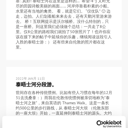
靠”. 真好! 泰晤士河在这里是这样的… “希望-4”:) 又时无
尽的田园诗般美丽的画面…… 河岸停靠着朴素的小船。
水里还有当地的禽类。 看，就是它们。 “仪仗队” 🙂 边
走，边拍。人们划着船来来去去，还有天鹅河里游来游
去。 桥！互联网提示是沃尔顿桥。没什么特别的，只
是一座桥。到这里我们必须做个总结：一共走了8公
里。仅8公里的路程我们就拍了50张照片了！也许你应
该在接下来的帖子中延续你的乐趣，继续阅读这段引人
入胜的泰晤士游：） 还有些来自伦敦的照片都在这
里。
2022年 JAN月 11日
泰晤士河分段游。
世间存在各种传统惯例。比如有些人习惯在每年的12月
31去洗桑拿：）而我在伦敦传统惯例被亲切地称为”泰
晤士河之旅”，来自英语的 Thames Walk。这是一条长
约300公里的步行路线，从 泰晤士河大坝 （伦敦东部
的一座大坝）开始，一直延伸到泰晤士河的源头。大约
80公里的路线几乎都在大伦敦区域——我们刚刚完成了
这一部分！终点位于距距离伦敦环路（AKA M25）1公