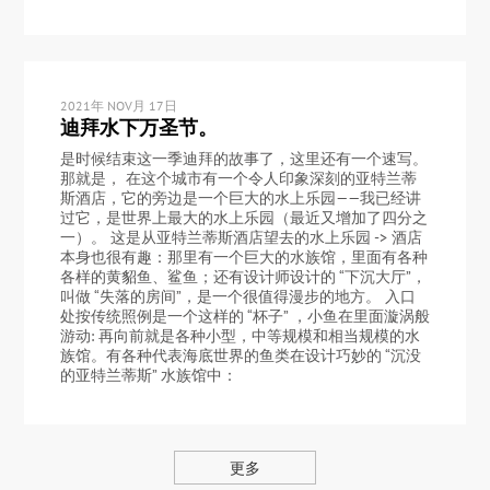
2021年 NOV月 17日
迪拜水下万圣节。
是时候结束这一季迪拜的故事了，这里还有一个速写。
那就是， 在这个城市有一个令人印象深刻的亚特兰蒂
斯酒店，它的旁边是一个巨大的水上乐园——我已经讲
过它，是世界上最大的水上乐园（最近又增加了四分之
一）。 这是从亚特兰蒂斯酒店望去的水上乐园 -> 酒店
本身也很有趣：那里有一个巨大的水族馆，里面有各种
各样的黄貂鱼、鲨鱼；还有设计师设计的 “下沉大厅”，
叫做 “失落的房间”，是一个很值得漫步的地方。 入口
处按传统照例是一个这样的 “杯子” ，小鱼在里面漩涡般
游动: 再向前就是各种小型，中等规模和相当规模的水
族馆。有各种代表海底世界的鱼类在设计巧妙的 “沉没
的亚特兰蒂斯” 水族馆中：
更多