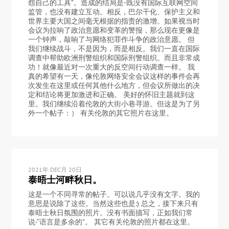
怨自己的工具”。造成的结局是-既没有国际互联网空间
监管，也没有建立互动。相反，巴尔干化、保护主义和
世界主要大国之间毫无根据的指责的激增。如果视当时
会议为拉响了政治意愿和变革的警报，那么现在更像是
一个钟声，敲响了与网络犯罪作斗争的政治意愿。 但
我们继续战斗，不是因为，而是相反。我们一直在国际
调查中帮助欧洲刑警组织和国际刑警组织。而且非常成
功！就像最近对一次重大的反空间行动调查一样。 我
真的希望有一天，像伦敦网络安全会议这样的事件会再
次发生在这里或任何其他什么地方，但会议所做出的决
定和结论将更加激进和正确。 美好的怀旧主题就到这
里。我们继续沿着伦敦的大街小巷寻游。但这是为了另
外一个帖子：） 有关伦敦的其它照片在这里。
2021年 DEC月 20日
泰晤士河畔秋日。
这是一个不同寻常的帖子。可以说几乎没有文字。我的
意思是说除了这些。当然这些也是:) 总之，接下来只有
泰晤士秋日氛围的照片。没有书面描写，正如我们常
说-“语言是多余的”。 其它有关伦敦的照片都在这里。