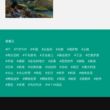
标签云
F1
TOP100
中国
以色列
伦敦
俄罗斯
公路
再次启程
千岛群岛
又在路上
展会照片
工业
巴塞罗那
市场
德国
必去的地方
必看
恶意软件
探险
旅游
日本
机场
法律实施
法拉利
活动
游记
澳大利亚
火山
火山作用
特征
生日
科学
科技
纳米比亚
网络战争
网络犯罪
网络罪犯
美国
航班
莫斯科
软件
酒店
非洲
马尔代夫
ＭＹＭ远征