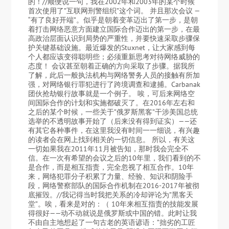
的！//顺便说一句，我在2002年和2003年的某个时候
首次使用了”互联网刑警组织”这个词。 并且那次会议 —
“有了良好开端”。似乎是朝着变革迈出了第一步，是朝
着打击网络恶意方面建立国际合作迈出的第一步，在最
高政治层面认识到局势的严重性，并要快速采取步骤保
护关键基础设施。最近爆发的Stuxnet，让大家感到每
个人都应该变得聪明些；必须重新思考对待网络威胁的
态度！ 会议甚至朝着正确的方向采取了步骤。据我所
了解，此后一般执法机构与网络警务人员的接触有所加
强，对网络银行罪犯进行了跨境调查和逮捕。Carbanak
团伙抢劫银行故事就是一个例子。 唉，可后来网络空
间国际合作的计划和实施都破灭了。在2016年左右和
之后的某个时候，一些关于”俄罗斯黑客”干涉美国总统
选举的不透明故事开始了（后来没有得到证实）——还
有其它各种事件，在这里我没有时间一一细说，有兴趣
的读者会在网上找到相关的一切信息。 所以，有关这
一切如果我在2011年11月被告知，那时我会完全不
信。在一次有希望的会议之后的10年里，我们看到的不
是合作，而是相互指责，完全忽视了相互合作。10年
来，网络犯罪分子积累了力量、经验、知识和阴险手
段，网络警察部队的国际合作机制在2016-2017年被彻
底摧毁。//我记得当时我把关系的冷却评论为”黑客天
堂”。唉，看来是对的：（ 10年来相互指责的技能发展
得很好——动不动就说是俄罗斯或中国的错。此时让我
不由自主地想起了一句古老的英语谚语：”拙劣的工匠