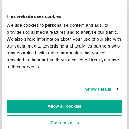
里的斯坦斯桥。 我再重复一遍：这是一条非常棒的路
线！我愿意重复多次。在已经完成的路段部分，我已经
可以当导游了：）真的很棒！在我们开始讲述从汉普顿
法院到斯坦斯桥的20公里长的泰晤士河游记之前，我将
This website uses cookies
简要回顾一下游览信息（从字面上）。对于我来说是一
We use cookies to personalise content and ads, to
次美好回忆，也希望你们这段叙述能带给你们快乐：）
第一段路程要从大坝到 卡蒂萨克，关于这段行程这里
provide social media features and to analyse our traffic.
有详细的汇报，我建议你们点击阅读。水工建筑”大
We also share information about your use of our site with
坝”保护伦敦免受洪水的侵袭（大致类似于圣彼得堡的
our social media, advertising and analytics partners who
堤坝防御建筑群）。这里有一个小博物馆，里面有详细
介绍的图片和记载： 卡蒂萨克-富有历史意义的船舰-舰
may combine it with other information that you’ve
上博物馆： 这段行程距离很短，可以视为 “热身”-一共
provided to them or that they’ve collected from your use
才7公里。 因此加走一段地下通道来作为补充： 在格林
of their services.
威治天文台游览是绝对必要的（详细故事在这里，建议
你们所有人都要看！：） 这是一个非常有教育意义的
历史遗址，非常透彻地展示了地理定位技术如何使英国
成为了 “海洋领主”并征服了半个世界。 第二段行程-是
从卡蒂萨克/格林威治某个地方到伦敦市中心河畔。
Show details
（这段我也讲述过了，就在那里）这也是一条非常愉快
和让人长见识路线，走起来轻松而愉快（天好时）。突
然，一座彼得大帝的纪念碑出现在眼前！ 又突然，眼
Allow all cookies
前出现了一个真正的农场，那里有山羊，鸭子等等。
从这里开始就进入城市了: 你可以在城市任意一处结束
这段行程，我们如下面地图所示大约行走了12公里：
Customize
第三段-从城市中心的泰晤士河到普特尼码头。行程不