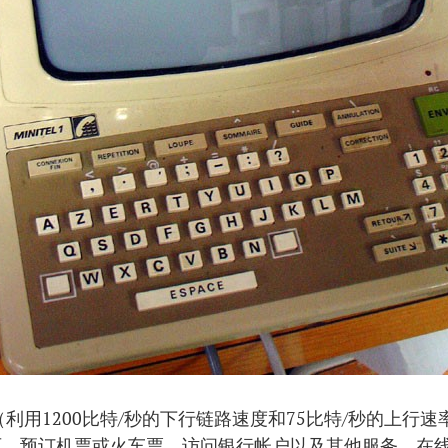
el（利用1200比特/秒的下行链路速度和75比特/秒的上行
页、预订机票或火车票、访问银行帐户以及其他服务、在