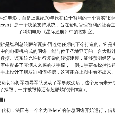
科幻电影，而是上世纪70年代初位于智利的一个真实”协同
 Cybersyn）是一个决策支持系统，旨在帮助管理智利的社会
了科幻电影《星际迷航》中的控制室。
程”是智利总统萨尔瓦多·阿连德任期内下令打造的。它是
业中的电报机构成的网络，能与位于圣地亚哥的一台大型
收数据。该系统允许执行复杂的经济建模，能够预测经济
作室中配备了充满未来感的扶手椅，一侧扶手密布操控按
手上设计了烟灰缸和酒杯槽，这可能在上图中看不出来。:
，皮诺切特将军领导军队发动了军事政变后，这个充满未来
到了摧毁，一并被毁掉还有超酷炫的操作室:(。
法国）
0年代初，法国有一个名为Teletel的信息网络开始运行，