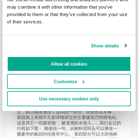
坝”保护伦敦免受洪水的侵袭（大致类似于圣彼得堡的
堤坝防御建筑群）。这里有一个小博物馆，里面有详细
may combine it with other information that you’ve
介绍的图片和记载： 卡蒂萨克-富有历史意义的船舰-舰
provided to them or that they’ve collected from your use
上博物馆： 这段行程距离很短，可以视为 “热身”-一共
of their services.
才7公里。 因此加走一段地下通道来作为补充： 在格林
威治天文台游览是绝对必要的（详细故事在这里，建议
你们所有人都要看！：） 这是一个非常有教育意义的
历史遗址，非常透彻地展示了地理定位技术如何使英国
成为了 “海洋领主”并征服了半个世界。 第二段行程-是
Show details
从卡蒂萨克/格林威治某个地方到伦敦市中心河畔。
（这段我也讲述过了，就在那里）这也是一条非常愉快
和让人长见识路线，走起来轻松而愉快（天好时）。突
Allow all cookies
然，一座彼得大帝的纪念碑出现在眼前！ 又突然，眼
前出现了一个真正的农场，那里有山羊，鸭子等等。
从这里开始就进入城市了: 你可以在城市任意一处结束
Customize
这段行程，我们如下面地图所示大约行走了12公里：
第三段-从城市中心的泰晤士河到普特尼码头。行程不
多，只有12公里。但这一段我们不得不用了两天才走完
Use necessary cookies only
（这里有详细叙述）。第一天，由于我们没有做好充分
的准备，被大雨浇了一天……第二部分没能正常地通
过，因为潮水淹没了堤岸的一部分。但景色非常棒：
那段路上有我不久前详细讲过的主要建筑巴特西电站。
这是其它一些建筑物： 被涨潮的水侵入…… 我们走过的
行程如下图： 顺便说一句，从帕特尼码头可以乘坐一
艘豪华的船回到伦敦市中心。 第四部分可以大胆地称