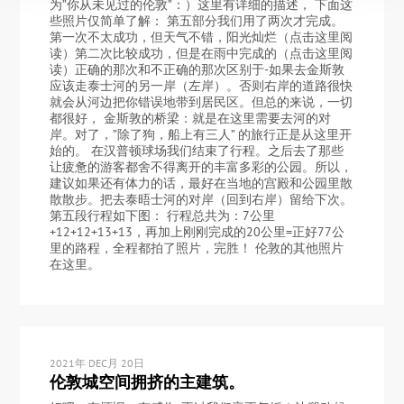
为”你从未见过的伦敦”：）这里有详细的描述， 下面这
些照片仅简单了解： 第五部分我们用了两次才完成。
第一次不太成功，但天气不错，阳光灿烂（点击这里阅
读）第二次比较成功，但是在雨中完成的（点击这里阅
读）正确的那次和不正确的那次区别于-如果去金斯敦
应该走泰士河的另一岸（左岸）。否则右岸的道路很快
就会从河边把你错误地带到居民区。但总的来说，一切
都很好， 金斯敦的桥梁：就是在这里需要去河的对
岸。对了，”除了狗，船上有三人” 的旅行正是从这里开
始的。 在汉普顿球场我们结束了行程。之后去了那些
让疲惫的游客都舍不得离开的丰富多彩的公园。所以，
建议如果还有体力的话，最好在当地的宫殿和公园里散
散散步。把去泰晤士河的对岸（回到右岸）留给下次。
第五段行程如下图： 行程总共为：7公里
+12+12+13+13，再加上刚刚完成的20公里=正好77公
里的路程，全程都拍了照片，完胜！ 伦敦的其他照片
在这里。
2021年 DEC月 20日
伦敦城空间拥挤的主建筑。