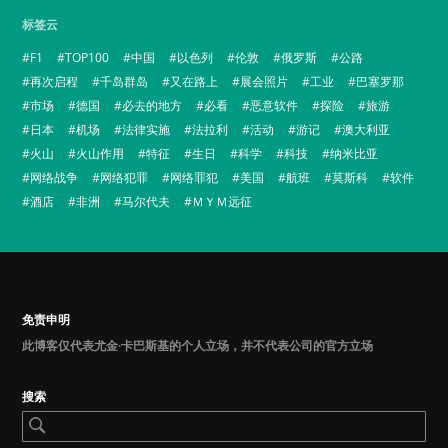
标签云
F1
TOP100
中国
以色列
伦敦
俄罗斯
公路
再次启程
千岛群岛
又在路上
展会照片
工业
巴塞罗那
市场
德国
必去的地方
必看
恶意软件
探险
旅游
日本
机场
法律实施
法拉利
活动
游记
澳大利亚
火山
火山作用
特征
生日
科学
科技
纳米比亚
网络战争
网络犯罪
网络罪犯
美国
航班
莫斯科
软件
酒店
非洲
马尔代夫
ＭＹＭ远征
免责申明
此博客仅代表尤金·卡巴斯基的个人立场，并不代表公司的官方立场
搜索