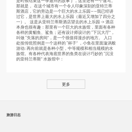
是时候结束这一季迪拜的故事了，这里还有一个速写。
那就是， 在这个城市有一个令人印象深刻的亚特兰蒂
斯酒店，它的旁边是一个巨大的水上乐园——我已经讲
过它，是世界上最大的水上乐园（最近又增加了四分之
一）。 这是从亚特兰蒂斯酒店望去的水上乐园 -> 酒店
本身也很有趣：那里有一个巨大的水族馆，里面有各种
各样的黄貂鱼、鲨鱼；还有设计师设计的 “下沉大厅”，
叫做 “失落的房间”，是一个很值得漫步的地方。 入口
处按传统照例是一个这样的 “杯子” ，小鱼在里面漩涡般
游动: 再向前就是各种小型，中等规模和相当规模的水
族馆。有各种代表海底世界的鱼类在设计巧妙的 “沉没
的亚特兰蒂斯” 水族馆中：
更多
旅游日志