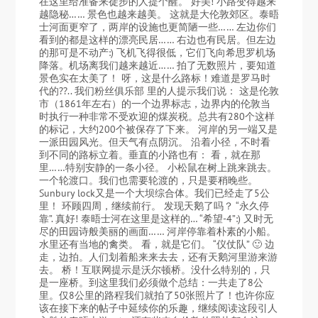
在这里给准备来徒步的人提个醒。 好美! 小路变得越来
越隐秘…… 景色也越来越美。 这就是大伦敦郊区。泰晤
士河面更窄了，两岸的设施也更简陋一些…… 左边你们
看到的都是这样的漂亮民居…… 右边也有民居。但左边
的那可是不动产:) 飞机飞得很低，它们飞向希思罗机场
降落。机场离我们越来越近…… 拍了无数照片，要知道
景色实在太美了！ 呀，这是什么路标！难道是罗马时
代的??.. 我们粉丝俱乐部 里的人提示我们说： 这是伦敦
市（1861年左右）的一个边界标志，边界内的伦敦当
时执行一种非常不受欢迎的煤炭税。总共有280个这样
的标记，大约200个被保存了下来。 河岸的另一端又是
一派田园风光。但天气有点阴沉。 沿着小径，不时看
到不同的路标立着。垂直的小路也有： 看，就在那
里……特别安静的一条小径。 小松鼠在树上跳来跳去。
一个轮渡口。我们也需要轮渡的，只是要稍晚些。
Sunbury lock又是一个大坝综合体。我们已经走了5公
里！ 环顾四周，继续前行。 发现天鹅了吗？ “永久停
靠”. 真好! 泰晤士河在这里是这样的… “希望-4”:) 又时无
尽的田园诗般美丽的画面…… 河岸停靠着朴素的小船。
水里还有当地的禽类。 看，就是它们。 “仪仗队” 🙂 边
走，边拍。人们划着船来来去去，还有天鹅河里游来游
去。 桥！互联网提示是沃尔顿桥。没什么特别的，只
是一座桥。到这里我们必须做个总结：一共走了8公
里。仅8公里的路程我们就拍了50张照片了！也许你应
该在接下来的帖子中延续你的乐趣，继续阅读这段引人