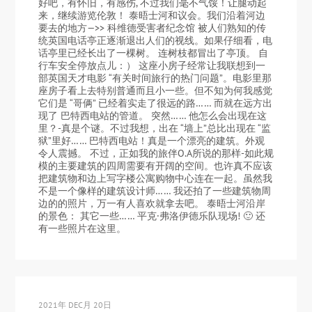
好吧，有怀旧，有感伤, 不过我们毫不气馁！让腿动起
来，继续游览伦敦！ 泰晤士河和议会。我们沿着河边
要去的地方—>> 科维德受害者纪念馆 被人们熟知的传
统英国电话亭正逐渐退出人们的视线。如果仔细看，电
话亭里已经长出了一棵树。 连树枝都冒出了亭顶。 自
行车安全停放点儿：） 这座小房子经常让我联想到一
部英国天才电影 “有关时间旅行的热门问题”。电影里那
座房子看上去特别普通而且小一些。但不知为何我感觉
它们是 “哥俩” 已经着实走了很远的路…… 而就在远方出
现了 巴特西电站的管道。 突然…… 他怎么会出现在这
里？-真是个谜。不过我想，出在 “墙上”总比出现在 “监
狱”里好…… 巴特西电站！真是一个漂亮的建筑。外观
令人震撼。 不过，正如我的旅伴O.A所说的那样-如此规
模的主要建筑的四周需要有开阔的空间。也许真不应该
把建筑物和边上写字楼公寓购物中心连在一起。虽然我
不是一个像样的建筑设计师…… 我还拍了一些建筑物周
边的的照片，万一有人喜欢就拿去吧。 泰晤士河沿岸
的景色： 其它一些…… 平克·弗洛伊德乐队现场! 🙂 还
有一些照片在这里。
2021年 DEC月 20日