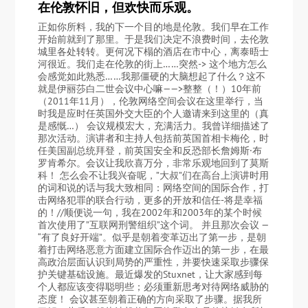
在伦敦怀旧，但欢快而乐观。
正如你所料，我的下一个目的地是伦敦。我们早在工作
开始前就到了那里。于是我们决定不浪费时间，去伦敦
城里各处转转。更何况下榻的酒店在市中心，离泰晤士
河很近。我们走在伦敦的街上……突然-> 这个地方怎么
会感觉如此熟悉……我那僵硬的大脑想起了什么？这不
就是伊丽莎白二世会议中心嘛——>整整（！）10年前
（2011年11月），伦敦网络空间会议在这里举行，当
时我是应时任英国外交大臣的个人邀请来到这里的（真
是感慨…） 会议规模宏大，充满活力。我曾详细描述了
那次活动。演讲者和主持人包括前英国首相卡梅伦，时
任美国副总统拜登，前英国安全和反恐部长詹姆斯·布
罗肯希尔。会议让我欣喜万分，非常乐观地回到了莫斯
科！ 怎么会不让我兴奋呢，”大叔”们在高台上演讲时用
的词和说的话与我大致相同：网络空间的国际合作，打
击网络犯罪的联合行动，更多的开放和信任-将是幸福
的！//顺便说一句，我在2002年和2003年的某个时候
首次使用了”互联网刑警组织”这个词。 并且那次会议 —
“有了良好开端”。似乎是朝着变革迈出了第一步，是朝
着打击网络恶意方面建立国际合作迈出的第一步，在最
高政治层面认识到局势的严重性，并要快速采取步骤保
护关键基础设施。最近爆发的Stuxnet，让大家感到每
个人都应该变得聪明些；必须重新思考对待网络威胁的
态度！ 会议甚至朝着正确的方向采取了步骤。据我所