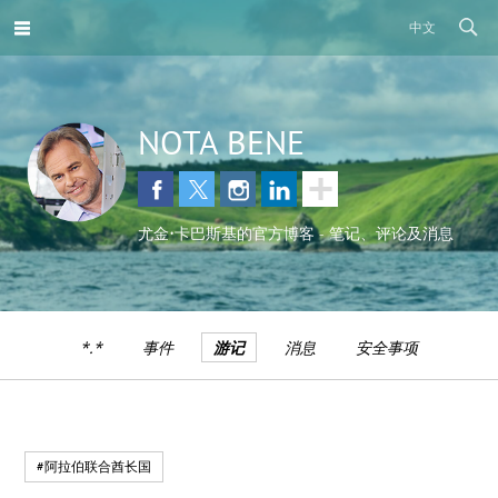
中文
NOTA BENE
尤金•卡巴斯基的官方博客 - 笔记、评论及消息
*.*
事件
游记
消息
安全事项
#阿拉伯联合酋长国