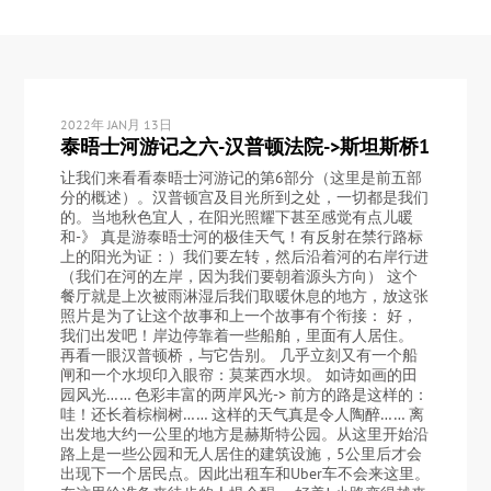
2022年 JAN月 13日
泰晤士河游记之六-汉普顿法院->斯坦斯桥1
让我们来看看泰晤士河游记的第6部分（这里是前五部
分的概述）。汉普顿宫及目光所到之处，一切都是我们
的。当地秋色宜人，在阳光照耀下甚至感觉有点儿暖
和-》 真是游泰晤士河的极佳天气！有反射在禁行路标
上的阳光为证：）我们要左转，然后沿着河的右岸行进
（我们在河的左岸，因为我们要朝着源头方向） 这个
餐厅就是上次被雨淋湿后我们取暖休息的地方，放这张
照片是为了让这个故事和上一个故事有个衔接： 好，
我们出发吧！岸边停靠着一些船舶，里面有人居住。
再看一眼汉普顿桥，与它告别。 几乎立刻又有一个船
闸和一个水坝印入眼帘：莫莱西水坝。 如诗如画的田
园风光…… 色彩丰富的两岸风光-> 前方的路是这样的：
哇！还长着棕榈树…… 这样的天气真是令人陶醉…… 离
出发地大约一公里的地方是赫斯特公园。从这里开始沿
路上是一些公园和无人居住的建筑设施，5公里后才会
出现下一个居民点。因此出租车和Uber车不会来这里。