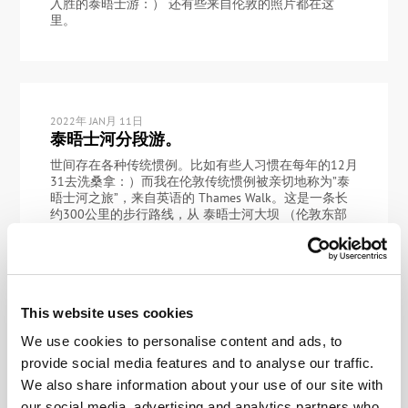
入胜的泰晤士游：） 还有些来自伦敦的照片都在这
里。
2022年 JAN月 11日
泰晤士河分段游。
世间存在各种传统惯例。比如有些人习惯在每年的12月
31去洗桑拿：）而我在伦敦传统惯例被亲切地称为”泰
晤士河之旅”，来自英语的 Thames Walk。这是一条长
约300公里的步行路线，从 泰晤士河大坝 （伦敦东部
的一座大坝）开始，一直延伸到泰晤士河的源头。大约
80公里的路线几乎都在大伦敦区域——我们刚刚完成了
这一部分！终点位于距距离伦敦环路（AKA M25）1公
里的斯坦斯桥。 我再重复一遍：这是一条非常棒的路
线！我愿意重复多次。在已经完成的路段部分，我已经
可以当导游了：）真的很棒！在我们开始讲述从汉普顿
This website uses cookies
法院到斯坦斯桥的20公里长的泰晤士河游记之前，我将
We use cookies to personalise content and ads, to
简要回顾一下游览信息（从字面上）。对于我来说是一
次美好回忆，也希望你们这段叙述能带给你们快乐：）
provide social media features and to analyse our traffic.
第一段路程要从大坝到 卡蒂萨克，关于这段行程这里
We also share information about your use of our site with
有详细的汇报，我建议你们点击阅读。水工建筑”大
our social media, advertising and analytics partners who