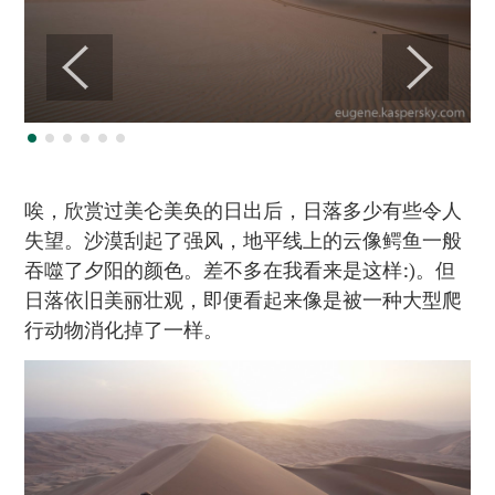
唉，欣赏过美仑美奂的日出后，日落多少有些令人
失望。沙漠刮起了强风，地平线上的云像鳄鱼一般
吞噬了夕阳的颜色。差不多在我看来是这样:)。但
日落依旧美丽壮观，即便看起来像是被一种大型爬
行动物消化掉了一样。