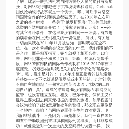
了解，此后一般执法机构与网络警务人员的接触有所加
强，对网络银行罪犯进行了跨境调查和逮捕。Carbanak
团伙抢劫银行故事就是一个例子。 唉，可后来网络空
间国际合作的计划和实施都破灭了。在2016年左右和
之后的某个时候，一些关于”俄罗斯黑客”干涉美国总统
选举的不透明故事开始了（后来没有得到证实）——还
有其它各种事件，在这里我没有时间一一细说，有兴趣
的读者会在网上找到相关的一切信息。 所以，有关这
一切如果我在2011年11月被告知，那时我会完全不
信。在一次有希望的会议之后的10年里，我们看到的不
是合作，而是相互指责，完全忽视了相互合作。10年
来，网络犯罪分子积累了力量、经验、知识和阴险手
段，网络警察部队的国际合作机制在2016-2017年被彻
底摧毁。//我记得当时我把关系的冷却评论为”黑客天
堂”。唉，看来是对的：（ 10年来相互指责的技能发展
得很好——动不动就说是俄罗斯或中国的错。此时让我
不由自主地想起了一句古老的英语谚语：”拙劣的工匠
怨自己的工具”。造成的结局是-既没有国际互联网空间
监管，也没有建立互动。相反，巴尔干化、保护主义和
世界主要大国之间毫无根据的指责的激增。如果视当时
会议为拉响了政治意愿和变革的警报，那么现在更像是
一个钟声，敲响了与网络犯罪作斗争的政治意愿。 但
我们继续战斗，不是因为，而是相反。我们一直在国际
调查中帮助欧洲刑警组织和国际刑警组织。而且非常成
功！就像最近对一次重大的反空间行动调查一样。 我