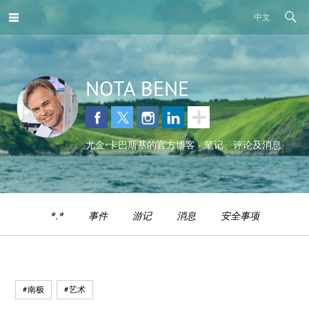
中文
NOTA BENE
尤金•卡巴斯基的官方博客 - 笔记、评论及消息
*.*
事件
游记
消息
安全事项
#南极
#艺术