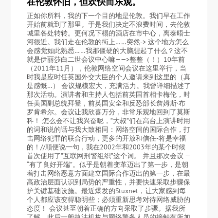
在伦敦怀旧，但欢快而乐观。
正如你所料，我的下一个目的地是伦敦。我们早在工作
开始前就到了那里。于是我们决定不浪费时间，去伦敦
城里各处转转。更何况下榻的酒店在市中心，离泰晤士
河很近。我们走在伦敦的街上……突然-> 这个地方怎么
会感觉如此熟悉……我那僵硬的大脑想起了什么？这不
就是伊丽莎白二世会议中心嘛——>整整（！）10年前
（2011年11月），伦敦网络空间会议在这里举行，当
时我是应时任英国外交大臣的个人邀请来到这里的（真
是感慨…） 会议规模宏大，充满活力。我曾详细描述了
那次活动。演讲者和主持人包括前英国首相卡梅伦，时
任美国副总统拜登，前英国安全和反恐部长詹姆斯·布
罗肯希尔。会议让我欣喜万分，非常乐观地回到了莫斯
科！ 怎么会不让我兴奋呢，”大叔”们在高台上演讲时用
的词和说的话与我大致相同：网络空间的国际合作，打
击网络犯罪的联合行动，更多的开放和信任-将是幸福
的！//顺便说一句，我在2002年和2003年的某个时候
首次使用了”互联网刑警组织”这个词。 并且那次会议 —
“有了良好开端”。似乎是朝着变革迈出了第一步，是朝
着打击网络恶意方面建立国际合作迈出的第一步，在最
高政治层面认识到局势的严重性，并要快速采取步骤保
护关键基础设施。最近爆发的Stuxnet，让大家感到每
个人都应该变得聪明些；必须重新思考对待网络威胁的
态度！ 会议甚至朝着正确的方向采取了步骤。据我所
了解，此后一般执法机构与网络警务人员的接触有所加