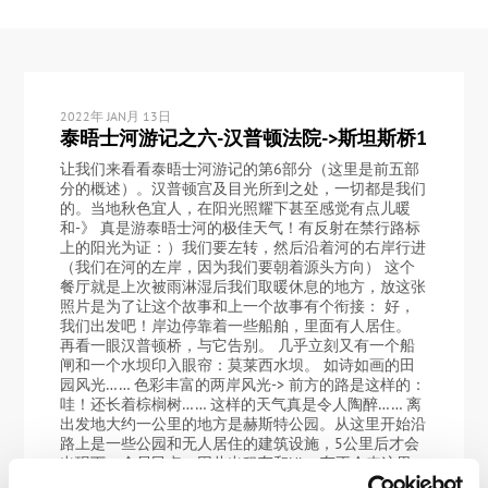
2022年 JAN月 13日
泰晤士河游记之六-汉普顿法院->斯坦斯桥1
让我们来看看泰晤士河游记的第6部分（这里是前五部
分的概述）。汉普顿宫及目光所到之处，一切都是我们
的。当地秋色宜人，在阳光照耀下甚至感觉有点儿暖
和-》 真是游泰晤士河的极佳天气！有反射在禁行路标
上的阳光为证：）我们要左转，然后沿着河的右岸行进
（我们在河的左岸，因为我们要朝着源头方向） 这个
餐厅就是上次被雨淋湿后我们取暖休息的地方，放这张
照片是为了让这个故事和上一个故事有个衔接： 好，
我们出发吧！岸边停靠着一些船舶，里面有人居住。
再看一眼汉普顿桥，与它告别。 几乎立刻又有一个船
闸和一个水坝印入眼帘：莫莱西水坝。 如诗如画的田
园风光…… 色彩丰富的两岸风光-> 前方的路是这样的：
哇！还长着棕榈树…… 这样的天气真是令人陶醉…… 离
出发地大约一公里的地方是赫斯特公园。从这里开始沿
路上是一些公园和无人居住的建筑设施，5公里后才会
出现下一个居民点。因此出租车和Uber车不会来这里。
在这里给准备来徒步的人提个醒。 好美! 小路变得越来