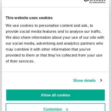
越隐秘…… 景色也越来越美。 这就是大伦敦郊区。泰晤
士河面更窄了，两岸的设施也更简陋一些…… 左边你们
看到的都是这样的漂亮民居…… 右边也有民居。但左边
的那可是不动产:) 飞机飞得很低，它们飞向希思罗机场
This website uses cookies
降落。机场离我们越来越近…… 拍了无数照片，要知道
We use cookies to personalise content and ads, to
景色实在太美了！ 呀，这是什么路标！难道是罗马时
代的??.. 我们粉丝俱乐部 里的人提示我们说： 这是伦敦
provide social media features and to analyse our traffic.
市（1861年左右）的一个边界标志，边界内的伦敦当
We also share information about your use of our site with
时执行一种非常不受欢迎的煤炭税。总共有280个这样
our social media, advertising and analytics partners who
的标记，大约200个被保存了下来。 河岸的另一端又是
一派田园风光。但天气有点阴沉。 沿着小径，不时看
may combine it with other information that you’ve
到不同的路标立着。垂直的小路也有： 看，就在那
provided to them or that they’ve collected from your use
里……特别安静的一条小径。 小松鼠在树上跳来跳去。
of their services.
一个轮渡口。我们也需要轮渡的，只是要稍晚些。
Sunbury lock又是一个大坝综合体。我们已经走了5公
里！ 环顾四周，继续前行。 发现天鹅了吗？ “永久停
靠”. 真好! 泰晤士河在这里是这样的… “希望-4”:) 又时无
尽的田园诗般美丽的画面…… 河岸停靠着朴素的小船。
Show details
水里还有当地的禽类。 看，就是它们。 “仪仗队” 🙂 边
走，边拍。人们划着船来来去去，还有天鹅河里游来游
去。 桥！互联网提示是沃尔顿桥。没什么特别的，只
Allow all cookies
是一座桥。到这里我们必须做个总结：一共走了8公
里。仅8公里的路程我们就拍了50张照片了！也许你应
该在接下来的帖子中延续你的乐趣，继续阅读这段引人
Customize
入胜的泰晤士游：） 还有些来自伦敦的照片都在这