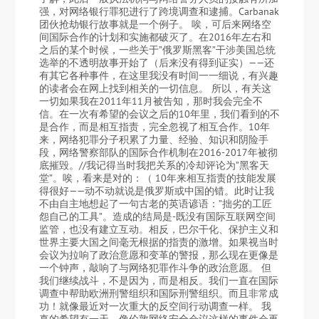
强，对网络银行罪犯进行了跨境调查和逮捕。Carbanak
团伙抢劫银行故事就是一个例子。 唉，可后来网络空
间国际合作的计划和实施都破灭了。在2016年左右和
之后的某个时候，一些关于”俄罗斯黑客”干涉美国总统
选举的不透明故事开始了（后来没有得到证实）——还
有其它各种事件，在这里我没有时间一一细说，有兴趣
的读者会在网上找到相关的一切信息。 所以，有关这
一切如果我在2011年11月被告知，那时我会完全不
信。在一次有希望的会议之后的10年里，我们看到的不
是合作，而是相互指责，完全忽视了相互合作。10年
来，网络犯罪分子积累了力量、经验、知识和阴险手
段，网络警察部队的国际合作机制在2016-2017年被彻
底摧毁。//我记得当时我把关系的冷却评论为”黑客天
堂”。唉，看来是对的：（ 10年来相互指责的技能发展
得很好——动不动就说是俄罗斯或中国的错。此时让我
不由自主地想起了一句古老的英语谚语：”拙劣的工匠
怨自己的工具”。造成的结局是-既没有国际互联网空间
监管，也没有建立互动。相反，巴尔干化、保护主义和
世界主要大国之间毫无根据的指责的激增。如果视当时
会议为拉响了政治意愿和变革的警报，那么现在更像是
一个钟声，敲响了与网络犯罪作斗争的政治意愿。 但
我们继续战斗，不是因为，而是相反。我们一直在国际
调查中帮助欧洲刑警组织和国际刑警组织。而且非常成
功！就像最近对一次重大的反空间行动调查一样。 我
真的希望有一天，像伦敦网络安全会议这样的事件会再