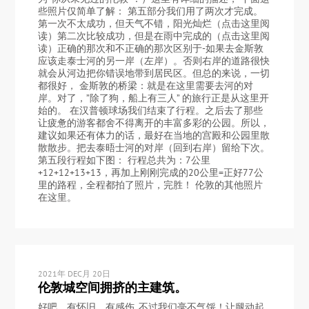
些照片仅简单了解： 第五部分我们用了两次才完成。
第一次不太成功，但天气不错，阳光灿烂（点击这里阅
读）第二次比较成功，但是在雨中完成的（点击这里阅
读）正确的那次和不正确的那次区别于-如果去金斯敦
应该走泰士河的另一岸（左岸）。否则右岸的道路很快
就会从河边把你错误地带到居民区。但总的来说，一切
都很好， 金斯敦的桥梁：就是在这里需要去河的对
岸。对了，”除了狗，船上有三人” 的旅行正是从这里开
始的。 在汉普顿球场我们结束了行程。之后去了那些
让疲惫的游客都舍不得离开的丰富多彩的公园。所以，
建议如果还有体力的话，最好在当地的宫殿和公园里散
散散步。把去泰晤士河的对岸（回到右岸）留给下次。
第五段行程如下图： 行程总共为：7公里
+12+12+13+13，再加上刚刚完成的20公里=正好77公
里的路程，全程都拍了照片，完胜！ 伦敦的其他照片
在这里。
2021年 DEC月 20日
伦敦城空间拥挤的主建筑。
好吧，有怀旧，有感伤, 不过我们毫不气馁！让腿动起