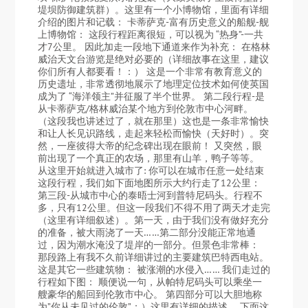
堤坝防御建筑群）。这里有一个小博物馆，里面有详细
介绍的图片和记载： 卡蒂萨克-富有历史意义的船舰-舰
上博物馆： 这段行程距离很短，可以视为 “热身”-一共
才7公里。 因此加走一段地下通道来作为补充： 在格林
威治天文台游览是绝对必要的（详细故事在这里，建议
你们所有人都要看！：） 这是一个非常有教育意义的
历史遗址，非常透彻地展示了地理定位技术如何使英国
成为了 “海洋领主”并征服了半个世界。 第二段行程-是
从卡蒂萨克/格林威治某个地方到伦敦市中心河畔。
（这段我也讲述过了，就在那里）这也是一条非常愉快
和让人长见识路线，走起来轻松而愉快（天好时）。突
然，一座彼得大帝的纪念碑出现在眼前！ 又突然，眼
前出现了一个真正的农场，那里有山羊，鸭子等等。
从这里开始就进入城市了: 你可以在城市任意一处结束
这段行程，我们如下面地图所示大约行走了12公里：
第三段-从城市中心的泰晤士河到普特尼码头。行程不
多，只有12公里。但这一段我们不得不用了两天才走完
（这里有详细叙述）。第一天，由于我们没有做好充分
的准备，被大雨浇了一天……第二部分没能正常地通
过，因为潮水淹没了堤岸的一部分。但景色非常棒：
那段路上有我不久前详细讲过的主要建筑巴特西电站。
这是其它一些建筑物： 被涨潮的水侵入…… 我们走过的
行程如下图： 顺便说一句，从帕特尼码头可以乘坐一
艘豪华的船回到伦敦市中心。 第四部分可以大胆地称
为”你从未见过的伦敦”：）这里有详细的描述， 下面这