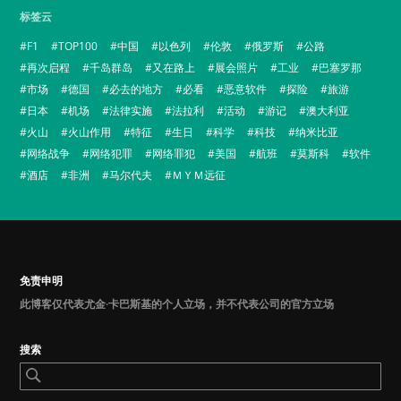
标签云
F1
TOP100
中国
以色列
伦敦
俄罗斯
公路
再次启程
千岛群岛
又在路上
展会照片
工业
巴塞罗那
市场
德国
必去的地方
必看
恶意软件
探险
旅游
日本
机场
法律实施
法拉利
活动
游记
澳大利亚
火山
火山作用
特征
生日
科学
科技
纳米比亚
网络战争
网络犯罪
网络罪犯
美国
航班
莫斯科
软件
酒店
非洲
马尔代夫
ＭＹＭ远征
免责申明
此博客仅代表尤金·卡巴斯基的个人立场，并不代表公司的官方立场
搜索