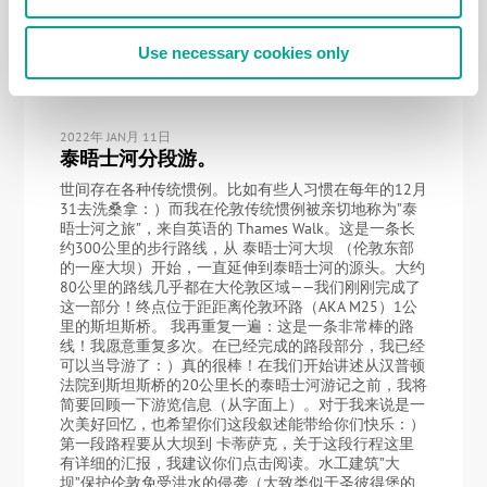
里。
Use necessary cookies only
2022年 JAN月 11日
泰晤士河分段游。
世间存在各种传统惯例。比如有些人习惯在每年的12月
31去洗桑拿：）而我在伦敦传统惯例被亲切地称为”泰
晤士河之旅”，来自英语的 Thames Walk。这是一条长
约300公里的步行路线，从 泰晤士河大坝 （伦敦东部
的一座大坝）开始，一直延伸到泰晤士河的源头。大约
80公里的路线几乎都在大伦敦区域——我们刚刚完成了
这一部分！终点位于距距离伦敦环路（AKA M25）1公
里的斯坦斯桥。 我再重复一遍：这是一条非常棒的路
线！我愿意重复多次。在已经完成的路段部分，我已经
可以当导游了：）真的很棒！在我们开始讲述从汉普顿
法院到斯坦斯桥的20公里长的泰晤士河游记之前，我将
简要回顾一下游览信息（从字面上）。对于我来说是一
次美好回忆，也希望你们这段叙述能带给你们快乐：）
第一段路程要从大坝到 卡蒂萨克，关于这段行程这里
有详细的汇报，我建议你们点击阅读。水工建筑”大
坝”保护伦敦免受洪水的侵袭（大致类似于圣彼得堡的