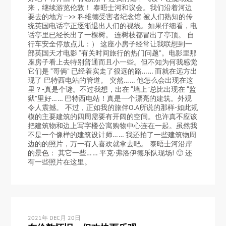
来，继续游览伦敦！ 泰晤士河和议会。我们沿着河边
要去的地方—>> 科维德受害者纪念馆 被人们熟知的传
统英国电话亭正逐渐退出人们的视线。如果仔细看，电
话亭里已经长出了一棵树。 连树枝都冒出了亭顶。 自
行车安全停放点儿：） 这座小房子经常让我联想到一
部英国天才电影 “有关时间旅行的热门问题”。电影里那
座房子看上去特别普通而且小一些。但不知为何我感觉
它们是 “哥俩” 已经着实走了很远的路…… 而就在远方出
现了 巴特西电站的管道。 突然…… 他怎么会出现在这
里？-真是个谜。不过我想，出在 “墙上”总比出现在 “监
狱”里好…… 巴特西电站！真是一个漂亮的建筑。外观
令人震撼。 不过，正如我的旅伴O.A所说的那样-如此规
模的主要建筑的四周需要有开阔的空间。也许真不应该
把建筑物和边上写字楼公寓购物中心连在一起。虽然我
不是一个像样的建筑设计师…… 我还拍了一些建筑物周
边的的照片，万一有人喜欢就拿去吧。 泰晤士河沿岸
的景色： 其它一些…… 平克·弗洛伊德乐队现场! 🙂 还
有一些照片在这里。
2021年 DEC月 20日