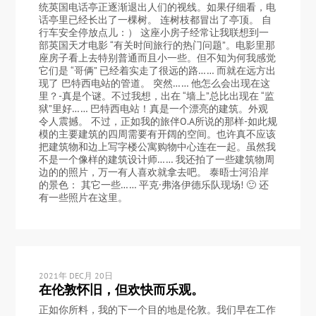
统英国电话亭正逐渐退出人们的视线。如果仔细看，电
话亭里已经长出了一棵树。 连树枝都冒出了亭顶。 自
行车安全停放点儿：） 这座小房子经常让我联想到一
部英国天才电影 “有关时间旅行的热门问题”。电影里那
座房子看上去特别普通而且小一些。但不知为何我感觉
它们是 “哥俩” 已经着实走了很远的路…… 而就在远方出
现了 巴特西电站的管道。 突然…… 他怎么会出现在这
里？-真是个谜。不过我想，出在 “墙上”总比出现在 “监
狱”里好…… 巴特西电站！真是一个漂亮的建筑。外观
令人震撼。 不过，正如我的旅伴O.A所说的那样-如此规
模的主要建筑的四周需要有开阔的空间。也许真不应该
把建筑物和边上写字楼公寓购物中心连在一起。虽然我
不是一个像样的建筑设计师…… 我还拍了一些建筑物周
边的的照片，万一有人喜欢就拿去吧。 泰晤士河沿岸
的景色： 其它一些…… 平克·弗洛伊德乐队现场! 🙂 还
有一些照片在这里。
2021年 DEC月 20日
在伦敦怀旧，但欢快而乐观。
正如你所料，我的下一个目的地是伦敦。我们早在工作