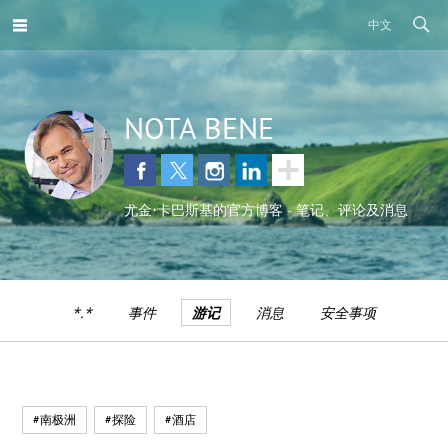
中文
NOTA BENE
尤金•卡巴斯基的官方博客 - 笔记、评论及消息
*.*
事件
游记
消息
安全事项
#南极洲
#探险
#酒店