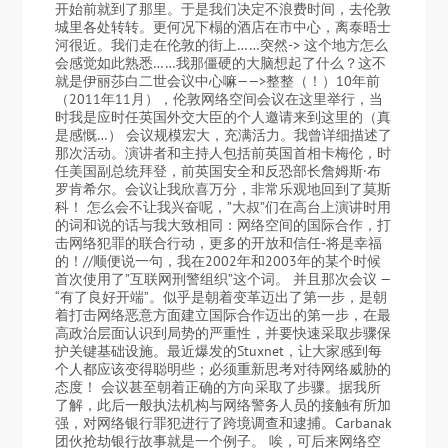
开始前就到了那里。于是我们决定不浪费时间，去伦敦
城里各处转转。更何况下榻的酒店在市中心，离泰晤士
河很近。我们走在伦敦的街上……突然-> 这个地方怎么
会感觉如此熟悉……我那僵硬的大脑想起了什么？这不
就是伊丽莎白二世会议中心嘛——>整整（！）10年前
（2011年11月），伦敦网络空间会议在这里举行，当
时我是应时任英国外交大臣的个人邀请来到这里的（真
是感慨…） 会议规模宏大，充满活力。我曾详细描述了
那次活动。演讲者和主持人包括前英国首相卡梅伦，时
任美国副总统拜登，前英国安全和反恐部长詹姆斯·布
罗肯希尔。会议让我欣喜万分，非常乐观地回到了莫斯
科！ 怎么会不让我兴奋呢，”大叔”们在高台上演讲时用
的词和说的话与我大致相同：网络空间的国际合作，打
击网络犯罪的联合行动，更多的开放和信任-将是幸福
的！//顺便说一句，我在2002年和2003年的某个时候
首次使用了”互联网刑警组织”这个词。 并且那次会议 —
“有了良好开端”。似乎是朝着变革迈出了第一步，是朝
着打击网络恶意方面建立国际合作迈出的第一步，在最
高政治层面认识到局势的严重性，并要快速采取步骤保
护关键基础设施。最近爆发的Stuxnet，让大家感到每
个人都应该变得聪明些；必须重新思考对待网络威胁的
态度！ 会议甚至朝着正确的方向采取了步骤。据我所
了解，此后一般执法机构与网络警务人员的接触有所加
强，对网络银行罪犯进行了跨境调查和逮捕。Carbanak
团伙抢劫银行故事就是一个例子。 唉，可后来网络空