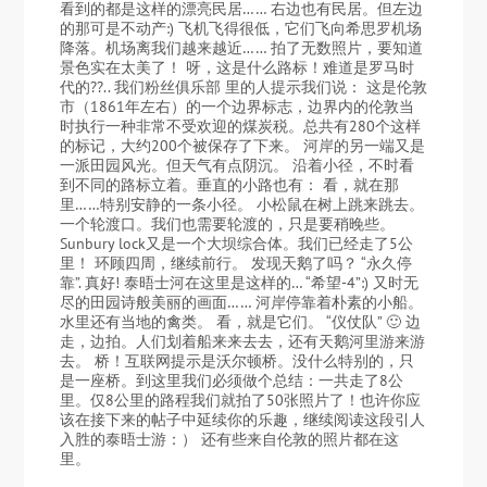
看到的都是这样的漂亮民居…… 右边也有民居。但左边
的那可是不动产:) 飞机飞得很低，它们飞向希思罗机场
降落。机场离我们越来越近…… 拍了无数照片，要知道
景色实在太美了！ 呀，这是什么路标！难道是罗马时
代的??.. 我们粉丝俱乐部 里的人提示我们说： 这是伦敦
市（1861年左右）的一个边界标志，边界内的伦敦当
时执行一种非常不受欢迎的煤炭税。总共有280个这样
的标记，大约200个被保存了下来。 河岸的另一端又是
一派田园风光。但天气有点阴沉。 沿着小径，不时看
到不同的路标立着。垂直的小路也有： 看，就在那
里……特别安静的一条小径。 小松鼠在树上跳来跳去。
一个轮渡口。我们也需要轮渡的，只是要稍晚些。
Sunbury lock又是一个大坝综合体。我们已经走了5公
里！ 环顾四周，继续前行。 发现天鹅了吗？ “永久停
靠”. 真好! 泰晤士河在这里是这样的… “希望-4”:) 又时无
尽的田园诗般美丽的画面…… 河岸停靠着朴素的小船。
水里还有当地的禽类。 看，就是它们。 “仪仗队” 🙂 边
走，边拍。人们划着船来来去去，还有天鹅河里游来游
去。 桥！互联网提示是沃尔顿桥。没什么特别的，只
是一座桥。到这里我们必须做个总结：一共走了8公
里。仅8公里的路程我们就拍了50张照片了！也许你应
该在接下来的帖子中延续你的乐趣，继续阅读这段引人
入胜的泰晤士游：） 还有些来自伦敦的照片都在这
里。