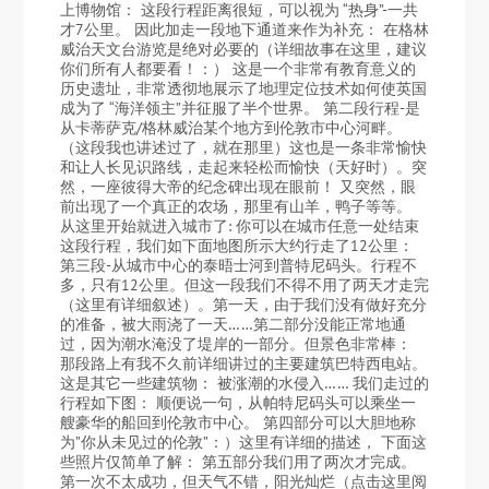
上博物馆： 这段行程距离很短，可以视为 “热身”-一共
才7公里。 因此加走一段地下通道来作为补充： 在格林
威治天文台游览是绝对必要的（详细故事在这里，建议
你们所有人都要看！：） 这是一个非常有教育意义的
历史遗址，非常透彻地展示了地理定位技术如何使英国
成为了 “海洋领主”并征服了半个世界。 第二段行程-是
从卡蒂萨克/格林威治某个地方到伦敦市中心河畔。
（这段我也讲述过了，就在那里）这也是一条非常愉快
和让人长见识路线，走起来轻松而愉快（天好时）。突
然，一座彼得大帝的纪念碑出现在眼前！ 又突然，眼
前出现了一个真正的农场，那里有山羊，鸭子等等。
从这里开始就进入城市了: 你可以在城市任意一处结束
这段行程，我们如下面地图所示大约行走了12公里：
第三段-从城市中心的泰晤士河到普特尼码头。行程不
多，只有12公里。但这一段我们不得不用了两天才走完
（这里有详细叙述）。第一天，由于我们没有做好充分
的准备，被大雨浇了一天……第二部分没能正常地通
过，因为潮水淹没了堤岸的一部分。但景色非常棒：
那段路上有我不久前详细讲过的主要建筑巴特西电站。
这是其它一些建筑物： 被涨潮的水侵入…… 我们走过的
行程如下图： 顺便说一句，从帕特尼码头可以乘坐一
艘豪华的船回到伦敦市中心。 第四部分可以大胆地称
为”你从未见过的伦敦”：）这里有详细的描述， 下面这
些照片仅简单了解： 第五部分我们用了两次才完成。
第一次不太成功，但天气不错，阳光灿烂（点击这里阅