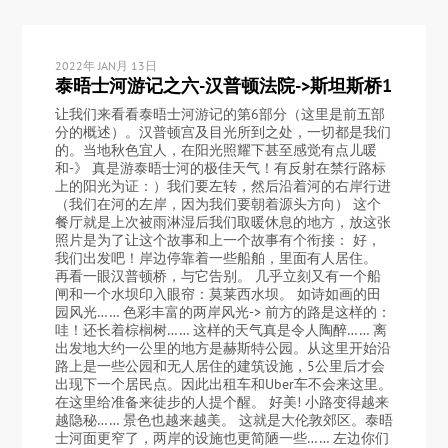
2022年 JAN月 13日
泰晤士河游记之六-汉普顿法院->斯坦斯桥1
让我们来看看泰晤士河游记的第6部分（这里是前五部
分的概述）。汉普顿宫及目光所到之处，一切都是我们
的。当地秋色宜人，在阳光照耀下甚至感觉有点儿暖
和-》 真是游泰晤士河的极佳天气！有反射在禁行路标
上的阳光为证：）我们要左转，然后沿着河的右岸行进
（我们在河的左岸，因为我们要朝着源头方向） 这个
餐厅就是上次被雨淋湿后我们取暖休息的地方，放这张
照片是为了让这个故事和上一个故事有个衔接： 好，
我们出发吧！岸边停靠着一些船舶，里面有人居住。
再看一眼汉普顿桥，与它告别。 几乎立刻又有一个船
闸和一个水坝印入眼帘：莫莱西水坝。 如诗如画的田
园风光…… 色彩丰富的两岸风光-> 前方的路是这样的：
哇！还长着棕榈树…… 这样的天气真是令人陶醉…… 离
出发地大约一公里的地方是赫斯特公园。从这里开始沿
路上是一些公园和无人居住的建筑设施，5公里后才会
出现下一个居民点。因此出租车和Uber车不会来这里。
在这里给准备来徒步的人提个醒。 好美! 小路变得越来
越隐秘…… 景色也越来越美。 这就是大伦敦郊区。泰晤
士河面更窄了，两岸的设施也更简陋一些…… 左边你们