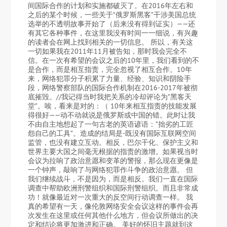
间国际合作的计划和实施都破灭了。在2016年左右和
之后的某个时候，一些关于”俄罗斯黑客”干涉美国总统
选举的不透明故事开始了（后来没有得到证实）——还
有其它各种事件，在这里我没有时间一一细说，有兴趣
的读者会在网上找到相关的一切信息。 所以，有关这
一切如果我在2011年11月被告知，那时我会完全不
信。在一次有希望的会议之后的10年里，我们看到的不
是合作，而是相互指责，完全忽视了相互合作。10年
来，网络犯罪分子积累了力量、经验、知识和阴险手
段，网络警察部队的国际合作机制在2016-2017年被彻
底摧毁。//我记得当时我把关系的冷却评论为”黑客天
堂”。唉，看来是对的：（ 10年来相互指责的技能发展
得很好——动不动就说是俄罗斯或中国的错。此时让我
不由自主地想起了一句古老的英语谚语：”拙劣的工匠
怨自己的工具”。造成的结局是-既没有国际互联网空间
监管，也没有建立互动。相反，巴尔干化、保护主义和
世界主要大国之间毫无根据的指责的激增。如果视当时
会议为拉响了政治意愿和变革的警报，那么现在更像是
一个钟声，敲响了与网络犯罪作斗争的政治意愿。 但
我们继续战斗，不是因为，而是相反。我们一直在国际
调查中帮助欧洲刑警组织和国际刑警组织。而且非常成
功！就像最近对一次重大的反空间行动调查一样。 我
真的希望有一天，像伦敦网络安全会议这样的事件会再
次发生在这里或任何其他什么地方，但会议所做出的决
定和结论将更加激进和正确。 美好的怀旧主题就到这