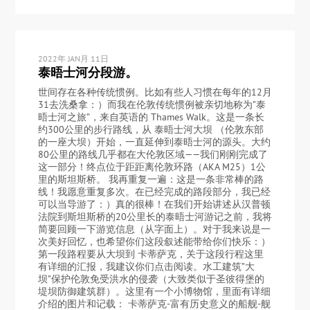
2022年 JAN月 11日
泰晤士河分段游。
世间存在各种传统惯例。比如有些人习惯在每年的12月
31去洗桑拿：）而我在伦敦传统惯例被亲切地称为”泰
晤士河之旅”，来自英语的 Thames Walk。这是一条长
约300公里的步行路线，从 泰晤士河大坝 （伦敦东部
的一座大坝）开始，一直延伸到泰晤士河的源头。大约
80公里的路线几乎都在大伦敦区域——我们刚刚完成了
这一部分！终点位于距距离伦敦环路（AKA M25）1公
里的斯坦斯桥。 我再重复一遍：这是一条非常棒的路
线！我愿意重复多次。在已经完成的路段部分，我已经
可以当导游了：）真的很棒！在我们开始讲述从汉普顿
法院到斯坦斯桥的20公里长的泰晤士河游记之前，我将
简要回顾一下游览信息（从字面上）。对于我来说是一
次美好回忆，也希望你们这段叙述能带给你们快乐：）
第一段路程要从大坝到 卡蒂萨克，关于这段行程这里
有详细的汇报，我建议你们点击阅读。水工建筑”大
坝”保护伦敦免受洪水的侵袭（大致类似于圣彼得堡的
堤坝防御建筑群）。这里有一个小博物馆，里面有详细
介绍的图片和记载： 卡蒂萨克-富有历史意义的船舰-舰