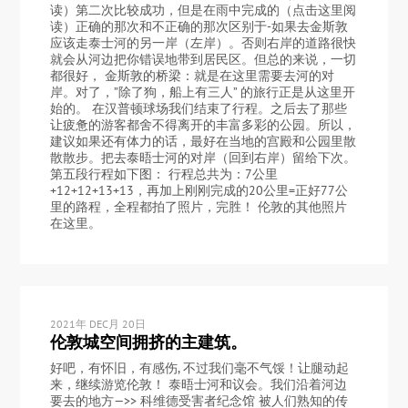
读）第二次比较成功，但是在雨中完成的（点击这里阅
读）正确的那次和不正确的那次区别于-如果去金斯敦
应该走泰士河的另一岸（左岸）。否则右岸的道路很快
就会从河边把你错误地带到居民区。但总的来说，一切
都很好， 金斯敦的桥梁：就是在这里需要去河的对
岸。对了，”除了狗，船上有三人” 的旅行正是从这里开
始的。 在汉普顿球场我们结束了行程。之后去了那些
让疲惫的游客都舍不得离开的丰富多彩的公园。所以，
建议如果还有体力的话，最好在当地的宫殿和公园里散
散散步。把去泰晤士河的对岸（回到右岸）留给下次。
第五段行程如下图： 行程总共为：7公里
+12+12+13+13，再加上刚刚完成的20公里=正好77公
里的路程，全程都拍了照片，完胜！ 伦敦的其他照片
在这里。
2021年 DEC月 20日
伦敦城空间拥挤的主建筑。
好吧，有怀旧，有感伤, 不过我们毫不气馁！让腿动起
来，继续游览伦敦！ 泰晤士河和议会。我们沿着河边
要去的地方—>> 科维德受害者纪念馆 被人们熟知的传