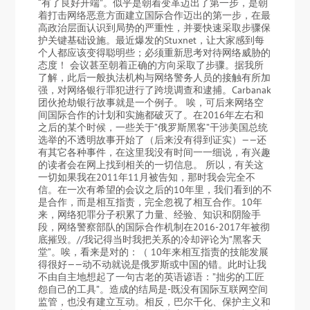
“有了良好开端”。似乎是朝着变革迈出了第一步，是朝
着打击网络恶意方面建立国际合作迈出的第一步，在最
高政治层面认识到局势的严重性，并要快速采取步骤保
护关键基础设施。最近爆发的Stuxnet，让大家感到每
个人都应该变得聪明些；必须重新思考对待网络威胁的
态度！ 会议甚至朝着正确的方向采取了步骤。据我所
了解，此后一般执法机构与网络警务人员的接触有所加
强，对网络银行罪犯进行了跨境调查和逮捕。Carbanak
团伙抢劫银行故事就是一个例子。 唉，可后来网络空
间国际合作的计划和实施都破灭了。在2016年左右和
之后的某个时候，一些关于”俄罗斯黑客”干涉美国总统
选举的不透明故事开始了（后来没有得到证实）——还
有其它各种事件，在这里我没有时间一一细说，有兴趣
的读者会在网上找到相关的一切信息。 所以，有关这
一切如果我在2011年11月被告知，那时我会完全不
信。在一次有希望的会议之后的10年里，我们看到的不
是合作，而是相互指责，完全忽视了相互合作。10年
来，网络犯罪分子积累了力量、经验、知识和阴险手
段，网络警察部队的国际合作机制在2016-2017年被彻
底摧毁。//我记得当时我把关系的冷却评论为”黑客天
堂”。唉，看来是对的：（ 10年来相互指责的技能发展
得很好——动不动就说是俄罗斯或中国的错。此时让我
不由自主地想起了一句古老的英语谚语：”拙劣的工匠
怨自己的工具”。造成的结局是-既没有国际互联网空间
监管，也没有建立互动。相反，巴尔干化、保护主义和