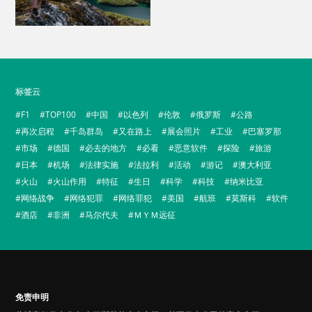
标签云
F1
TOP100
中国
以色列
伦敦
俄罗斯
公路
再次启程
千岛群岛
又在路上
展会照片
工业
巴塞罗那
市场
德国
必去的地方
必看
恶意软件
探险
旅游
日本
机场
法律实施
法拉利
活动
游记
澳大利亚
火山
火山作用
特征
生日
科学
科技
纳米比亚
网络战争
网络犯罪
网络罪犯
美国
航班
莫斯科
软件
酒店
非洲
马尔代夫
ＭＹＭ远征
免责申明