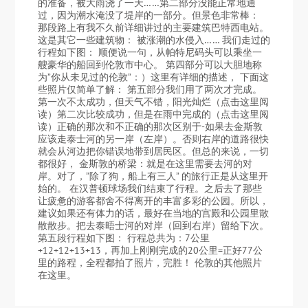
的准备，被大雨浇了一天……第二部分没能正常地通
过，因为潮水淹没了堤岸的一部分。但景色非常棒：
那段路上有我不久前详细讲过的主要建筑巴特西电站。
这是其它一些建筑物： 被涨潮的水侵入…… 我们走过的
行程如下图： 顺便说一句，从帕特尼码头可以乘坐一
艘豪华的船回到伦敦市中心。 第四部分可以大胆地称
为”你从未见过的伦敦”：）这里有详细的描述， 下面这
些照片仅简单了解： 第五部分我们用了两次才完成。
第一次不太成功，但天气不错，阳光灿烂（点击这里阅
读）第二次比较成功，但是在雨中完成的（点击这里阅
读）正确的那次和不正确的那次区别于-如果去金斯敦
应该走泰士河的另一岸（左岸）。否则右岸的道路很快
就会从河边把你错误地带到居民区。但总的来说，一切
都很好， 金斯敦的桥梁：就是在这里需要去河的对
岸。对了，”除了狗，船上有三人” 的旅行正是从这里开
始的。 在汉普顿球场我们结束了行程。之后去了那些
让疲惫的游客都舍不得离开的丰富多彩的公园。所以，
建议如果还有体力的话，最好在当地的宫殿和公园里散
散散步。把去泰晤士河的对岸（回到右岸）留给下次。
第五段行程如下图： 行程总共为：7公里
+12+12+13+13，再加上刚刚完成的20公里=正好77公
里的路程，全程都拍了照片，完胜！ 伦敦的其他照片
在这里。