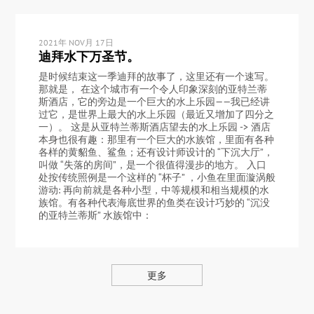
2021年 NOV月 17日
迪拜水下万圣节。
是时候结束这一季迪拜的故事了，这里还有一个速写。
那就是， 在这个城市有一个令人印象深刻的亚特兰蒂
斯酒店，它的旁边是一个巨大的水上乐园——我已经讲
过它，是世界上最大的水上乐园（最近又增加了四分之
一）。 这是从亚特兰蒂斯酒店望去的水上乐园 -> 酒店
本身也很有趣：那里有一个巨大的水族馆，里面有各种
各样的黄貂鱼、鲨鱼；还有设计师设计的 “下沉大厅”，
叫做 “失落的房间”，是一个很值得漫步的地方。 入口
处按传统照例是一个这样的 “杯子” ，小鱼在里面漩涡般
游动: 再向前就是各种小型，中等规模和相当规模的水
族馆。有各种代表海底世界的鱼类在设计巧妙的 “沉没
的亚特兰蒂斯” 水族馆中：
更多