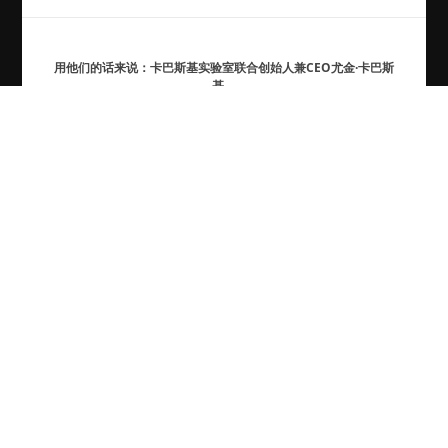
用他们的话来说：卡巴斯基实验室联合创始人兼CEO尤金·卡巴斯
基。
标签
*.*
事件