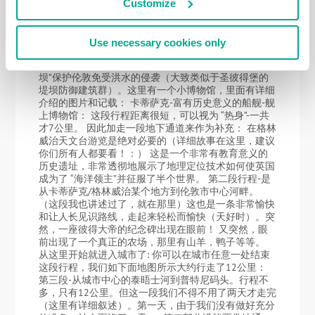
可以当导游了：）真的很棒！在我们开始讲述从汉普顿
Customize
法院到斯坦斯桥的20公里长的泰晤士河游记之前，我将
简要回顾一下游览信息（从字面上）。对于我来说是一
次美好回忆，也希望你们这段叙述能带给你们快乐：）
Use necessary cookies only
第一段路程要从大坝到 卡蒂萨克，关于这段行程这里
有详细的汇报，我建议你们点击阅读。水工建筑”大
坝”保护伦敦免受洪水的侵袭（大致类似于圣彼得堡的
堤坝防御建筑群）。这里有一个小博物馆，里面有详细
介绍的图片和记载： 卡蒂萨克-富有历史意义的船舰-舰
上博物馆： 这段行程距离很短，可以视为 “热身”-一共
才7公里。 因此加走一段地下通道来作为补充： 在格林
威治天文台游览是绝对必要的（详细故事在这里，建议
你们所有人都要看！：） 这是一个非常有教育意义的
历史遗址，非常透彻地展示了地理定位技术如何使英国
成为了 “海洋领主”并征服了半个世界。 第二段行程-是
从卡蒂萨克/格林威治某个地方到伦敦市中心河畔。
（这段我也讲述过了，就在那里）这也是一条非常愉快
和让人长见识路线，走起来轻松而愉快（天好时）。突
然，一座彼得大帝的纪念碑出现在眼前！ 又突然，眼
前出现了一个真正的农场，那里有山羊，鸭子等等。
从这里开始就进入城市了: 你可以在城市任意一处结束
这段行程，我们如下面地图所示大约行走了12公里：
第三段-从城市中心的泰晤士河到普特尼码头。行程不
多，只有12公里。但这一段我们不得不用了两天才走完
（这里有详细叙述）。第一天，由于我们没有做好充分