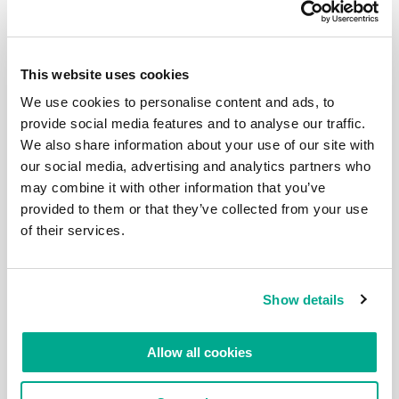
水里还有当地的禽类。 看，就是它们。 “仪仗队” 🙂 边
走，边拍。人们划着船来来去去，还有天鹅河里游来游
去。 桥！互联网提示是沃尔顿桥。没什么特别的，只
是一座桥。到这里我们必须做个总结：一共走了8公
里。仅8公里的路程我们就拍了50张照片了！也许你应
This website uses cookies
该在接下来的帖子中延续你的乐趣，继续阅读这段引人
入胜的泰晤士游：） 还有些来自伦敦的照片都在这
We use cookies to personalise content and ads, to
里。
provide social media features and to analyse our traffic.
We also share information about your use of our site with
our social media, advertising and analytics partners who
may combine it with other information that you’ve
provided to them or that they’ve collected from your use
2022年 JAN月 11日
泰晤士河分段游。
of their services.
世间存在各种传统惯例。比如有些人习惯在每年的12月
31去洗桑拿：）而我在伦敦传统惯例被亲切地称为”泰
晤士河之旅”，来自英语的 Thames Walk。这是一条长
Show details
约300公里的步行路线，从 泰晤士河大坝 （伦敦东部
的一座大坝）开始，一直延伸到泰晤士河的源头。大约
80公里的路线几乎都在大伦敦区域——我们刚刚完成了
这一部分！终点位于距距离伦敦环路（AKA M25）1公
Allow all cookies
里的斯坦斯桥。 我再重复一遍：这是一条非常棒的路
线！我愿意重复多次。在已经完成的路段部分，我已经