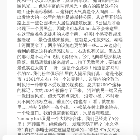
闸和一个水坝印入眼帘：莫莱西水坝。 如诗如画的田
园风光…… 色彩丰富的两岸风光-> 前方的路是这样的：
哇！还长着棕榈树…… 这样的天气真是令人陶醉…… 离
出发地大约一公里的地方是赫斯特公园。从这里开始沿
路上是一些公园和无人居住的建筑设施，5公里后才会
出现下一个居民点。因此出租车和Uber车不会来这里。
在这里给准备来徒步的人提个醒。 好美! 小路变得越来
越隐秘…… 景色也越来越美。 这就是大伦敦郊区。泰晤
士河面更窄了，两岸的设施也更简陋一些…… 左边你们
看到的都是这样的漂亮民居…… 右边也有民居。但左边
的那可是不动产:) 飞机飞得很低，它们飞向希思罗机场
降落。机场离我们越来越近…… 拍了无数照片，要知道
景色实在太美了！ 呀，这是什么路标！难道是罗马时
代的??.. 我们粉丝俱乐部 里的人提示我们说： 这是伦敦
市（1861年左右）的一个边界标志，边界内的伦敦当
时执行一种非常不受欢迎的煤炭税。总共有280个这样
的标记，大约200个被保存了下来。 河岸的另一端又是
一派田园风光。但天气有点阴沉。 沿着小径，不时看
到不同的路标立着。垂直的小路也有： 看，就在那
里……特别安静的一条小径。 小松鼠在树上跳来跳去。
一个轮渡口。我们也需要轮渡的，只是要稍晚些。
Sunbury lock又是一个大坝综合体。我们已经走了5公
里！ 环顾四周，继续前行。 发现天鹅了吗？ “永久停
靠”. 真好! 泰晤士河在这里是这样的… “希望-4”:) 又时无
尽的田园诗般美丽的画面…… 河岸停靠着朴素的小船。