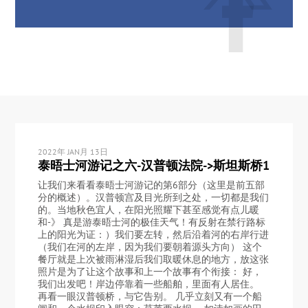
2022年 JAN月 13日
泰晤士河游记之六-汉普顿法院->斯坦斯桥1
让我们来看看泰晤士河游记的第6部分（这里是前五部
分的概述）。汉普顿宫及目光所到之处，一切都是我们
的。当地秋色宜人，在阳光照耀下甚至感觉有点儿暖
和-》 真是游泰晤士河的极佳天气！有反射在禁行路标
上的阳光为证：）我们要左转，然后沿着河的右岸行进
（我们在河的左岸，因为我们要朝着源头方向） 这个
餐厅就是上次被雨淋湿后我们取暖休息的地方，放这张
照片是为了让这个故事和上一个故事有个衔接： 好，
我们出发吧！岸边停靠着一些船舶，里面有人居住。
再看一眼汉普顿桥，与它告别。 几乎立刻又有一个船