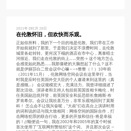
2021年 DEC月 20日
在伦敦怀旧，但欢快而乐观。
正如你所料，我的下一个目的地是伦敦。我们早在工作
开始前就到了那里。于是我们决定不浪费时间，去伦敦
城里各处转转。更何况下榻的酒店在市中心，离泰晤士
河很近。我们走在伦敦的街上……突然-> 这个地方怎么
会感觉如此熟悉……我那僵硬的大脑想起了什么？这不
就是伊丽莎白二世会议中心嘛——>整整（！）10年前
（2011年11月），伦敦网络空间会议在这里举行，当
时我是应时任英国外交大臣的个人邀请来到这里的（真
是感慨…） 会议规模宏大，充满活力。我曾详细描述了
那次活动。演讲者和主持人包括前英国首相卡梅伦，时
任美国副总统拜登，前英国安全和反恐部长詹姆斯·布
罗肯希尔。会议让我欣喜万分，非常乐观地回到了莫斯
科！ 怎么会不让我兴奋呢，”大叔”们在高台上演讲时用
的词和说的话与我大致相同：网络空间的国际合作，打
击网络犯罪的联合行动，更多的开放和信任-将是幸福
的！//顺便说一句，我在2002年和2003年的某个时候
首次使用了”互联网刑警组织”这个词。 并且那次会议 —