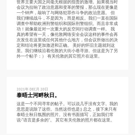
世界主要大国之间毫无根据的指责的激增。如果视当时
会议为拉响了政治意愿和变革的警报，那么现在更像是
一个钟声，敲响了与网络犯罪作斗争的政治意愿。 但
我们继续战斗，不是因为，而是相反。我们一直在国际
调查中帮助欧洲刑警组织和国际刑警组织。而且非常成
功！就像最近对一次重大的反空间行动调查一样。 我
真的希望有一天，像伦敦网络安全会议这样的事件会再
次发生在这里或任何其他什么地方，但会议所做出的决
定和结论将更加激进和正确。 美好的怀旧主题就到这
里。我们继续沿着伦敦的大街小巷寻游。但这是为了另
外一个帖子：） 有关伦敦的其它照片在这里。
2021年 DEC月 20日
泰晤士河畔秋日。
这是一个不同寻常的帖子。可以说几乎没有文字。我的
意思是说除了这些。当然这些也是:) 总之，接下来只有
泰晤士秋日氛围的照片。没有书面描写，正如我们常
说-“语言是多余的”。 其它有关伦敦的照片都在这里。