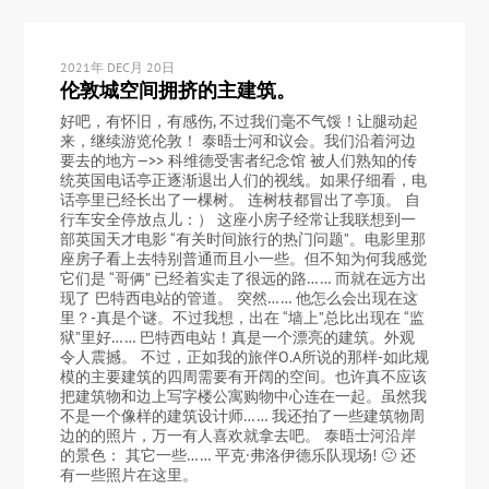
2021年 DEC月 20日
伦敦城空间拥挤的主建筑。
好吧，有怀旧，有感伤, 不过我们毫不气馁！让腿动起
来，继续游览伦敦！ 泰晤士河和议会。我们沿着河边
要去的地方—>> 科维德受害者纪念馆 被人们熟知的传
统英国电话亭正逐渐退出人们的视线。如果仔细看，电
话亭里已经长出了一棵树。 连树枝都冒出了亭顶。 自
行车安全停放点儿：） 这座小房子经常让我联想到一
部英国天才电影 “有关时间旅行的热门问题”。电影里那
座房子看上去特别普通而且小一些。但不知为何我感觉
它们是 “哥俩” 已经着实走了很远的路…… 而就在远方出
现了 巴特西电站的管道。 突然…… 他怎么会出现在这
里？-真是个谜。不过我想，出在 “墙上”总比出现在 “监
狱”里好…… 巴特西电站！真是一个漂亮的建筑。外观
令人震撼。 不过，正如我的旅伴O.A所说的那样-如此规
模的主要建筑的四周需要有开阔的空间。也许真不应该
把建筑物和边上写字楼公寓购物中心连在一起。虽然我
不是一个像样的建筑设计师…… 我还拍了一些建筑物周
边的的照片，万一有人喜欢就拿去吧。 泰晤士河沿岸
的景色： 其它一些…… 平克·弗洛伊德乐队现场! 🙂 还
有一些照片在这里。