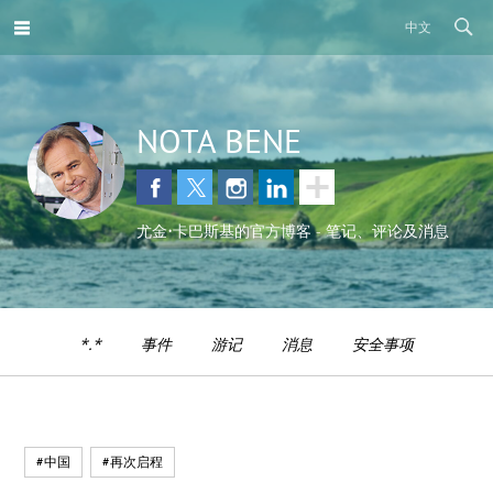
中文
NOTA BENE
尤金•卡巴斯基的官方博客 - 笔记、评论及消息
*.*
事件
游记
消息
安全事项
#中国
#再次启程