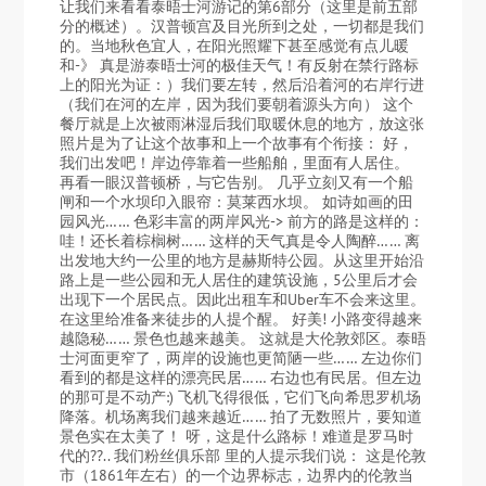
让我们来看看泰晤士河游记的第6部分（这里是前五部
分的概述）。汉普顿宫及目光所到之处，一切都是我们
的。当地秋色宜人，在阳光照耀下甚至感觉有点儿暖
和-》 真是游泰晤士河的极佳天气！有反射在禁行路标
上的阳光为证：）我们要左转，然后沿着河的右岸行进
（我们在河的左岸，因为我们要朝着源头方向） 这个
餐厅就是上次被雨淋湿后我们取暖休息的地方，放这张
照片是为了让这个故事和上一个故事有个衔接： 好，
我们出发吧！岸边停靠着一些船舶，里面有人居住。
再看一眼汉普顿桥，与它告别。 几乎立刻又有一个船
闸和一个水坝印入眼帘：莫莱西水坝。 如诗如画的田
园风光…… 色彩丰富的两岸风光-> 前方的路是这样的：
哇！还长着棕榈树…… 这样的天气真是令人陶醉…… 离
出发地大约一公里的地方是赫斯特公园。从这里开始沿
路上是一些公园和无人居住的建筑设施，5公里后才会
出现下一个居民点。因此出租车和Uber车不会来这里。
在这里给准备来徒步的人提个醒。 好美! 小路变得越来
越隐秘…… 景色也越来越美。 这就是大伦敦郊区。泰晤
士河面更窄了，两岸的设施也更简陋一些…… 左边你们
看到的都是这样的漂亮民居…… 右边也有民居。但左边
的那可是不动产:) 飞机飞得很低，它们飞向希思罗机场
降落。机场离我们越来越近…… 拍了无数照片，要知道
景色实在太美了！ 呀，这是什么路标！难道是罗马时
代的??.. 我们粉丝俱乐部 里的人提示我们说： 这是伦敦
市（1861年左右）的一个边界标志，边界内的伦敦当