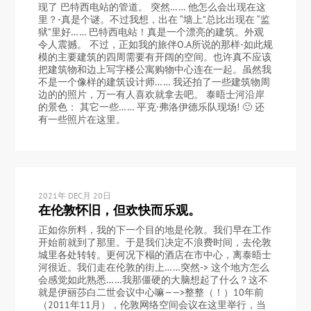
现了 巴特西电站的管道。 突然…… 他怎么会出现在这
里？-真是个谜。不过我想，出在 “墙上”总比出现在 “监
狱”里好…… 巴特西电站！真是一个漂亮的建筑。外观
令人震撼。 不过，正如我的旅伴O.A所说的那样-如此规
模的主要建筑的四周需要有开阔的空间。也许真不应该
把建筑物和边上写字楼公寓购物中心连在一起。虽然我
不是一个像样的建筑设计师…… 我还拍了一些建筑物周
边的的照片，万一有人喜欢就拿去吧。 泰晤士河沿岸
的景色： 其它一些…… 平克·弗洛伊德乐队现场! 🙂 还
有一些照片在这里。
2021年 DEC月 20日
在伦敦怀旧，但欢快而乐观。
正如你所料，我的下一个目的地是伦敦。我们早在工作
开始前就到了那里。于是我们决定不浪费时间，去伦敦
城里各处转转。更何况下榻的酒店在市中心，离泰晤士
河很近。我们走在伦敦的街上……突然-> 这个地方怎么
会感觉如此熟悉……我那僵硬的大脑想起了什么？这不
就是伊丽莎白二世会议中心嘛——>整整（！）10年前
（2011年11月），伦敦网络空间会议在这里举行，当