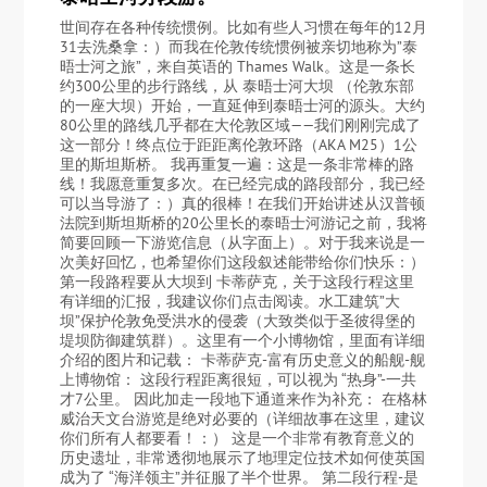
世间存在各种传统惯例。比如有些人习惯在每年的12月
31去洗桑拿：）而我在伦敦传统惯例被亲切地称为”泰
晤士河之旅”，来自英语的 Thames Walk。这是一条长
约300公里的步行路线，从 泰晤士河大坝 （伦敦东部
的一座大坝）开始，一直延伸到泰晤士河的源头。大约
80公里的路线几乎都在大伦敦区域——我们刚刚完成了
这一部分！终点位于距距离伦敦环路（AKA M25）1公
里的斯坦斯桥。 我再重复一遍：这是一条非常棒的路
线！我愿意重复多次。在已经完成的路段部分，我已经
可以当导游了：）真的很棒！在我们开始讲述从汉普顿
法院到斯坦斯桥的20公里长的泰晤士河游记之前，我将
简要回顾一下游览信息（从字面上）。对于我来说是一
次美好回忆，也希望你们这段叙述能带给你们快乐：）
第一段路程要从大坝到 卡蒂萨克，关于这段行程这里
有详细的汇报，我建议你们点击阅读。水工建筑”大
坝”保护伦敦免受洪水的侵袭（大致类似于圣彼得堡的
堤坝防御建筑群）。这里有一个小博物馆，里面有详细
介绍的图片和记载： 卡蒂萨克-富有历史意义的船舰-舰
上博物馆： 这段行程距离很短，可以视为 “热身”-一共
才7公里。 因此加走一段地下通道来作为补充： 在格林
威治天文台游览是绝对必要的（详细故事在这里，建议
你们所有人都要看！：） 这是一个非常有教育意义的
历史遗址，非常透彻地展示了地理定位技术如何使英国
成为了 “海洋领主”并征服了半个世界。 第二段行程-是