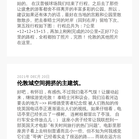
始的。 在汉普顿球场我们结束了行程。之后去了那些
让疲惫的游客都舍不得离开的丰富多彩的公园。所以，
建议如果还有体力的话，最好在当地的宫殿和公园里散
散散步。把去泰晤士河的对岸（回到右岸）留给下次。
第五段行程如下图： 行程总共为：7公里
+12+12+13+13，再加上刚刚完成的20公里=正好77公
里的路程，全程都拍了照片，完胜！ 伦敦的其他照片
在这里。
2021年 DEC月 20日
伦敦城空间拥挤的主建筑。
好吧，有怀旧，有感伤, 不过我们毫不气馁！让腿动起
来，继续游览伦敦！ 泰晤士河和议会。我们沿着河边
要去的地方—>> 科维德受害者纪念馆 被人们熟知的传
统英国电话亭正逐渐退出人们的视线。如果仔细看，电
话亭里已经长出了一棵树。 连树枝都冒出了亭顶。 自
行车安全停放点儿：） 这座小房子经常让我联想到一
部英国天才电影 “有关时间旅行的热门问题”。电影里那
座房子看上去特别普通而且小一些。但不知为何我感觉
它们是 “哥俩” 已经着实走了很远的路…… 而就在远方出