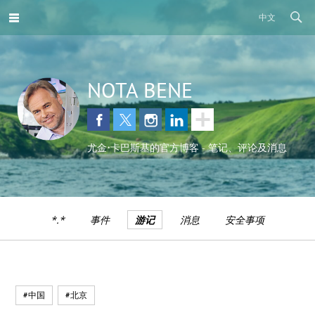
中文
NOTA BENE
尤金•卡巴斯基的官方博客 - 笔记、评论及消息
*.*
事件
游记
消息
安全事项
#中国
#北京