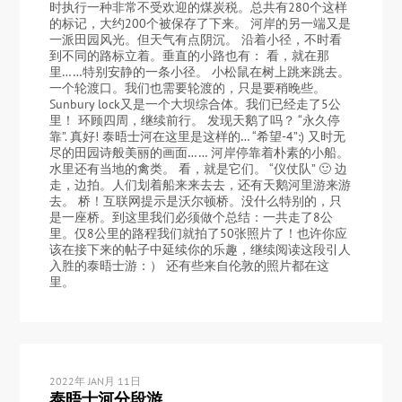
时执行一种非常不受欢迎的煤炭税。总共有280个这样
的标记，大约200个被保存了下来。 河岸的另一端又是
一派田园风光。但天气有点阴沉。 沿着小径，不时看
到不同的路标立着。垂直的小路也有： 看，就在那
里……特别安静的一条小径。 小松鼠在树上跳来跳去。
一个轮渡口。我们也需要轮渡的，只是要稍晚些。
Sunbury lock又是一个大坝综合体。我们已经走了5公
里！ 环顾四周，继续前行。 发现天鹅了吗？ “永久停
靠”. 真好! 泰晤士河在这里是这样的… “希望-4”:) 又时无
尽的田园诗般美丽的画面…… 河岸停靠着朴素的小船。
水里还有当地的禽类。 看，就是它们。 “仪仗队” 🙂 边
走，边拍。人们划着船来来去去，还有天鹅河里游来游
去。 桥！互联网提示是沃尔顿桥。没什么特别的，只
是一座桥。到这里我们必须做个总结：一共走了8公
里。仅8公里的路程我们就拍了50张照片了！也许你应
该在接下来的帖子中延续你的乐趣，继续阅读这段引人
入胜的泰晤士游：） 还有些来自伦敦的照片都在这
里。
2022年 JAN月 11日
泰晤士河分段游。