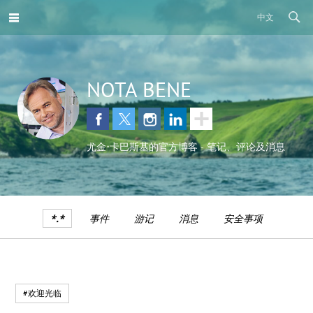
中文
NOTA BENE
尤金•卡巴斯基的官方博客 - 笔记、评论及消息
*.*
事件
游记
消息
安全事项
#欢迎光临