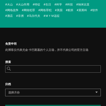
火山
火山作用
特征
生日
科学
科技
纳米比亚
网络战争
网络犯罪
网络罪犯
美国
航班
莫斯科
软件
酒店
非洲
马尔代夫
ＭＹＭ远征
免责申明
此博客仅代表尤金·卡巴斯基的个人立场，并不代表公司的官方立场
搜索
归档
选择月份