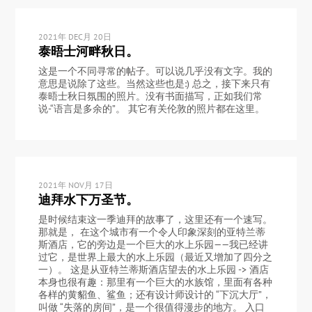
2021年 DEC月 20日
泰晤士河畔秋日。
这是一个不同寻常的帖子。可以说几乎没有文字。我的
意思是说除了这些。当然这些也是:) 总之，接下来只有
泰晤士秋日氛围的照片。没有书面描写，正如我们常
说-“语言是多余的”。 其它有关伦敦的照片都在这里。
2021年 NOV月 17日
迪拜水下万圣节。
是时候结束这一季迪拜的故事了，这里还有一个速写。
那就是， 在这个城市有一个令人印象深刻的亚特兰蒂
斯酒店，它的旁边是一个巨大的水上乐园——我已经讲
过它，是世界上最大的水上乐园（最近又增加了四分之
一）。 这是从亚特兰蒂斯酒店望去的水上乐园 -> 酒店
本身也很有趣：那里有一个巨大的水族馆，里面有各种
各样的黄貂鱼、鲨鱼；还有设计师设计的 “下沉大厅”，
叫做 “失落的房间”，是一个很值得漫步的地方。 入口