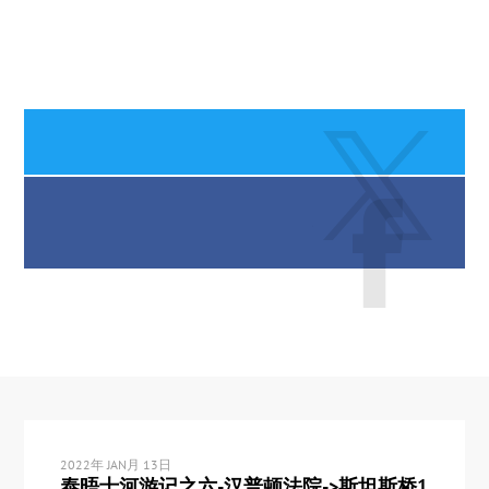
2022年 JAN月 13日
泰晤士河游记之六-汉普顿法院->斯坦斯桥1