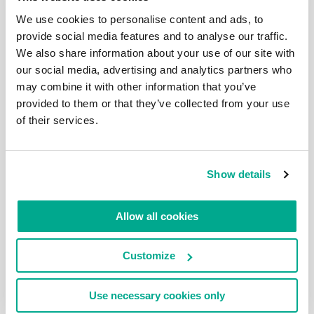
岸。对了，”除了狗，船上有三人” 的旅行正是从这里开
We use cookies to personalise content and ads, to
始的。 在汉普顿球场我们结束了行程。之后去了那些
让疲惫的游客都舍不得离开的丰富多彩的公园。所以，
provide social media features and to analyse our traffic.
建议如果还有体力的话，最好在当地的宫殿和公园里散
We also share information about your use of our site with
散散步。把去泰晤士河的对岸（回到右岸）留给下次。
our social media, advertising and analytics partners who
第五段行程如下图： 行程总共为：7公里
+12+12+13+13，再加上刚刚完成的20公里=正好77公
may combine it with other information that you’ve
里的路程，全程都拍了照片，完胜！ 伦敦的其他照片
provided to them or that they’ve collected from your use
在这里。
of their services.
Show details
2021年 DEC月 20日
伦敦城空间拥挤的主建筑。
Allow all cookies
好吧，有怀旧，有感伤, 不过我们毫不气馁！让腿动起
来，继续游览伦敦！ 泰晤士河和议会。我们沿着河边
要去的地方—>> 科维德受害者纪念馆 被人们熟知的传
Customize
统英国电话亭正逐渐退出人们的视线。如果仔细看，电
话亭里已经长出了一棵树。 连树枝都冒出了亭顶。 自
行车安全停放点儿：） 这座小房子经常让我联想到一
Use necessary cookies only
部英国天才电影 “有关时间旅行的热门问题”。电影里那
座房子看上去特别普通而且小一些。但不知为何我感觉