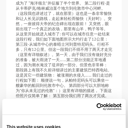
成为了 “海洋领主”并征服了半个世界。 第二段行程-是
从卡蒂萨克/格林威治某个地方到伦敦市中心河畔。
（这段我也讲述过了，就在那里）这也是一条非常愉快
和让人长见识路线，走起来轻松而愉快（天好时）。突
然，一座彼得大帝的纪念碑出现在眼前！ 又突然，眼
前出现了一个真正的农场，那里有山羊，鸭子等等。
从这里开始就进入城市了: 你可以在城市任意一处结束
这段行程，我们如下面地图所示大约行走了12公里：
第三段-从城市中心的泰晤士河到普特尼码头。行程不
多，只有12公里。但这一段我们不得不用了两天才走完
（这里有详细叙述）。第一天，由于我们没有做好充分
的准备，被大雨浇了一天……第二部分没能正常地通
过，因为潮水淹没了堤岸的一部分。但景色非常棒：
那段路上有我不久前详细讲过的主要建筑巴特西电站。
这是其它一些建筑物： 被涨潮的水侵入…… 我们走过的
行程如下图： 顺便说一句，从帕特尼码头可以乘坐一
艘豪华的船回到伦敦市中心。 第四部分可以大胆地称
为”你从未见过的伦敦”：）这里有详细的描述， 下面这
些照片仅简单了解： 第五部分我们用了两次才完成。
第一次不太成功，但天气不错，阳光灿烂（点击这里阅
读）第二次比较成功，但是在雨中完成的（点击这里阅
读）正确的那次和不正确的那次区别于-如果去金斯敦
应该走泰士河的另一岸（左岸）。否则右岸的道路很快
就会从河边把你错误地带到居民区。但总的来说，一切
都很好， 金斯敦的桥梁：就是在这里需要去河的对
This website uses cookies