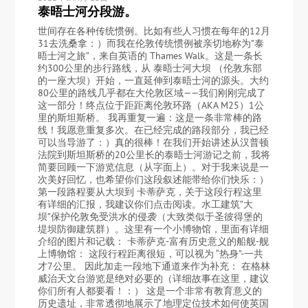
泰晤士河分段游。
世间存在各种传统惯例。比如有些人习惯在每年的12月
31去洗桑拿：）而我在伦敦传统惯例被亲切地称为”泰
晤士河之旅”，来自英语的 Thames Walk。这是一条长
约300公里的步行路线，从 泰晤士河大坝 （伦敦东部
的一座大坝）开始，一直延伸到泰晤士河的源头。大约
80公里的路线几乎都在大伦敦区域——我们刚刚完成了
这一部分！终点位于距距离伦敦环路（AKA M25）1公
里的斯坦斯桥。 我再重复一遍：这是一条非常棒的路
线！我愿意重复多次。在已经完成的路段部分，我已经
可以当导游了：）真的很棒！在我们开始讲述从汉普顿
法院到斯坦斯桥的20公里长的泰晤士河游记之前，我将
简要回顾一下游览信息（从字面上）。对于我来说是一
次美好回忆，也希望你们这段叙述能带给你们快乐：）
第一段路程要从大坝到 卡蒂萨克，关于这段行程这里
有详细的汇报，我建议你们点击阅读。水工建筑”大
坝”保护伦敦免受洪水的侵袭（大致类似于圣彼得堡的
堤坝防御建筑群）。这里有一个小博物馆，里面有详细
介绍的图片和记载： 卡蒂萨克-富有历史意义的船舰-舰
上博物馆： 这段行程距离很短，可以视为 “热身”-一共
才7公里。 因此加走一段地下通道来作为补充： 在格林
威治天文台游览是绝对必要的（详细故事在这里，建议
你们所有人都要看！：） 这是一个非常有教育意义的
历史遗址，非常透彻地展示了地理定位技术如何使英国