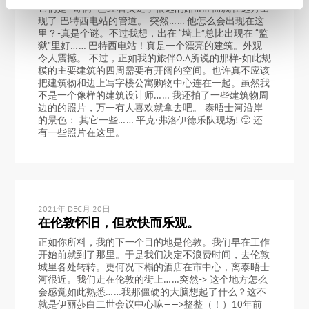
它们是 “哥俩” 已经着实走了很远的路…… 而就在远方出
现了 巴特西电站的管道。 突然…… 他怎么会出现在这
里？-真是个谜。不过我想，出在 “墙上”总比出现在 “监
狱”里好…… 巴特西电站！真是一个漂亮的建筑。外观
令人震撼。 不过，正如我的旅伴O.A所说的那样-如此规
模的主要建筑的四周需要有开阔的空间。也许真不应该
把建筑物和边上写字楼公寓购物中心连在一起。虽然我
不是一个像样的建筑设计师…… 我还拍了一些建筑物周
边的的照片，万一有人喜欢就拿去吧。 泰晤士河沿岸
的景色： 其它一些…… 平克·弗洛伊德乐队现场! 🙂 还
有一些照片在这里。
2021年 DEC月 20日
在伦敦怀旧，但欢快而乐观。
正如你所料，我的下一个目的地是伦敦。我们早在工作
开始前就到了那里。于是我们决定不浪费时间，去伦敦
城里各处转转。更何况下榻的酒店在市中心，离泰晤士
河很近。我们走在伦敦的街上……突然-> 这个地方怎么
会感觉如此熟悉……我那僵硬的大脑想起了什么？这不
就是伊丽莎白二世会议中心嘛——>整整（！）10年前