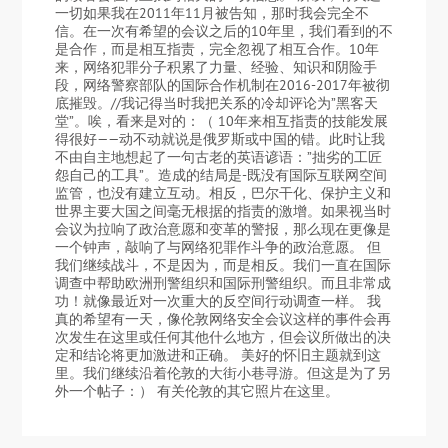
一切如果我在2011年11月被告知，那时我会完全不
信。在一次有希望的会议之后的10年里，我们看到的不
是合作，而是相互指责，完全忽视了相互合作。10年
来，网络犯罪分子积累了力量、经验、知识和阴险手
段，网络警察部队的国际合作机制在2016-2017年被彻
底摧毁。//我记得当时我把关系的冷却评论为”黑客天
堂”。唉，看来是对的：（ 10年来相互指责的技能发展
得很好——动不动就说是俄罗斯或中国的错。此时让我
不由自主地想起了一句古老的英语谚语：”拙劣的工匠
怨自己的工具”。造成的结局是-既没有国际互联网空间
监管，也没有建立互动。相反，巴尔干化、保护主义和
世界主要大国之间毫无根据的指责的激增。如果视当时
会议为拉响了政治意愿和变革的警报，那么现在更像是
一个钟声，敲响了与网络犯罪作斗争的政治意愿。 但
我们继续战斗，不是因为，而是相反。我们一直在国际
调查中帮助欧洲刑警组织和国际刑警组织。而且非常成
功！就像最近对一次重大的反空间行动调查一样。 我
真的希望有一天，像伦敦网络安全会议这样的事件会再
次发生在这里或任何其他什么地方，但会议所做出的决
定和结论将更加激进和正确。 美好的怀旧主题就到这
里。我们继续沿着伦敦的大街小巷寻游。但这是为了另
外一个帖子：） 有关伦敦的其它照片在这里。