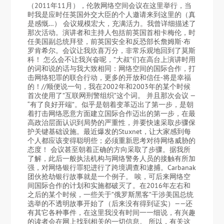
（2011年11月），伦敦网络空间会议在这里举行，当
时我是应时任英国外交大臣的个人邀请来到这里的（真
是感慨…） 会议规模宏大，充满活力。我曾详细描述了
那次活动。演讲者和主持人包括前英国首相卡梅伦，时
任美国副总统拜登，前英国安全和反恐部长詹姆斯·布
罗肯希尔。会议让我欣喜万分，非常乐观地回到了莫斯
科！ 怎么会不让我兴奋呢，”大叔”们在高台上演讲时用
的词和说的话与我大致相同：网络空间的国际合作，打
击网络犯罪的联合行动，更多的开放和信任-将是幸福
的！//顺便说一句，我在2002年和2003年的某个时候
首次使用了”互联网刑警组织”这个词。 并且那次会议 —
“有了良好开端”。似乎是朝着变革迈出了第一步，是朝
着打击网络恶意方面建立国际合作迈出的第一步，在最
高政治层面认识到局势的严重性，并要快速采取步骤保
护关键基础设施。最近爆发的Stuxnet，让大家感到每
个人都应该变得聪明些；必须重新思考对待网络威胁的
态度！ 会议甚至朝着正确的方向采取了步骤。据我所
了解，此后一般执法机构与网络警务人员的接触有所加
强，对网络银行罪犯进行了跨境调查和逮捕。Carbanak
团伙抢劫银行故事就是一个例子。 唉，可后来网络空
间国际合作的计划和实施都破灭了。在2016年左右和
之后的某个时候，一些关于”俄罗斯黑客”干涉美国总统
选举的不透明故事开始了（后来没有得到证实）——还
有其它各种事件，在这里我没有时间一一细说，有兴趣
的读者会在网上找到相关的一切信息。 所以，有关这