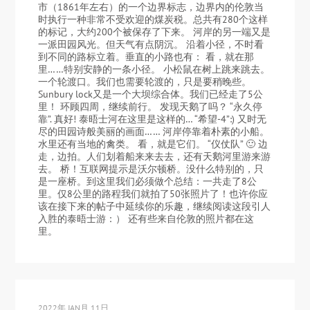
市（1861年左右）的一个边界标志，边界内的伦敦当
时执行一种非常不受欢迎的煤炭税。总共有280个这样
的标记，大约200个被保存了下来。 河岸的另一端又是
一派田园风光。但天气有点阴沉。 沿着小径，不时看
到不同的路标立着。垂直的小路也有： 看，就在那
里……特别安静的一条小径。 小松鼠在树上跳来跳去。
一个轮渡口。我们也需要轮渡的，只是要稍晚些。
Sunbury lock又是一个大坝综合体。我们已经走了5公
里！ 环顾四周，继续前行。 发现天鹅了吗？ “永久停
靠”. 真好! 泰晤士河在这里是这样的… “希望-4”:) 又时无
尽的田园诗般美丽的画面…… 河岸停靠着朴素的小船。
水里还有当地的禽类。 看，就是它们。 “仪仗队” 🙂 边
走，边拍。人们划着船来来去去，还有天鹅河里游来游
去。 桥！互联网提示是沃尔顿桥。没什么特别的，只
是一座桥。到这里我们必须做个总结：一共走了8公
里。仅8公里的路程我们就拍了50张照片了！也许你应
该在接下来的帖子中延续你的乐趣，继续阅读这段引人
入胜的泰晤士游：） 还有些来自伦敦的照片都在这
里。
2022年 JAN月 11日