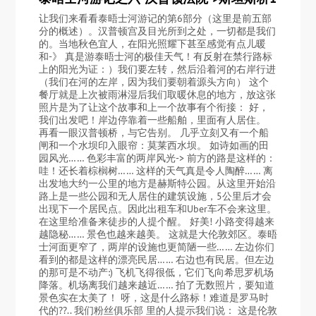
让我们来看看泰晤士河游记的第6部分（这里是前五部
分的概述）。汉普顿宫及目光所到之处，一切都是我们
的。当地秋色宜人，在阳光照耀下甚至感觉有点儿暖
和-》 真是游泰晤士河的极佳天气！有反射在禁行路标
上的阳光为证：）我们要左转，然后沿着河的右岸行进
（我们在河的左岸，因为我们要朝着源头方向） 这个
餐厅就是上次被雨淋湿后我们取暖休息的地方，放这张
照片是为了让这个故事和上一个故事有个衔接： 好，
我们出发吧！岸边停靠着一些船舶，里面有人居住。
再看一眼汉普顿桥，与它告别。 几乎立刻又有一个船
闸和一个水坝印入眼帘：莫莱西水坝。 如诗如画的田
园风光…… 色彩丰富的两岸风光-> 前方的路是这样的：
哇！还长着棕榈树…… 这样的天气真是令人陶醉…… 离
出发地大约一公里的地方是赫斯特公园。从这里开始沿
路上是一些公园和无人居住的建筑设施，5公里后才会
出现下一个居民点。因此出租车和Uber车不会来这里。
在这里给准备来徒步的人提个醒。 好美! 小路变得越来
越隐秘…… 景色也越来越美。 这就是大伦敦郊区。泰晤
士河面更窄了，两岸的设施也更简陋一些…… 左边你们
看到的都是这样的漂亮民居…… 右边也有民居。但左边
的那可是不动产:) 飞机飞得很低，它们飞向希思罗机场
降落。机场离我们越来越近…… 拍了无数照片，要知道
景色实在太美了！ 呀，这是什么路标！难道是罗马时
代的??.. 我们粉丝俱乐部 里的人提示我们说： 这是伦敦