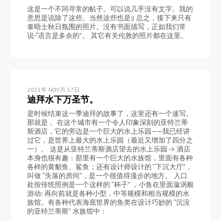
这是一个不同寻常的帖子。可以说几乎没有文字。我的
意思是说除了这些。当然这些也是:) 总之，接下来只有
泰晤士秋日氛围的照片。没有书面描写，正如我们常
说-“语言是多余的”。 其它有关伦敦的照片都在这里。
2021年 NOV月 17日
迪拜水下万圣节。
是时候结束这一季迪拜的故事了，这里还有一个速写。
那就是， 在这个城市有一个令人印象深刻的亚特兰蒂
斯酒店，它的旁边是一个巨大的水上乐园——我已经讲
过它，是世界上最大的水上乐园（最近又增加了四分之
一）。 这是从亚特兰蒂斯酒店望去的水上乐园 -> 酒店
本身也很有趣：那里有一个巨大的水族馆，里面有各种
各样的黄貂鱼、鲨鱼；还有设计师设计的 “下沉大厅”，
叫做 “失落的房间”，是一个很值得漫步的地方。 入口
处按传统照例是一个这样的 “杯子” ，小鱼在里面漩涡般
游动: 再向前就是各种小型，中等规模和相当规模的水
族馆。有各种代表海底世界的鱼类在设计巧妙的 “沉没
的亚特兰蒂斯” 水族馆中：