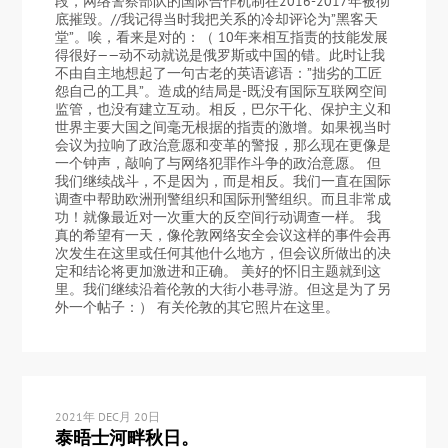
段，网络警察部队的国际合作机制在2016-2017年被彻
底摧毁。//我记得当时我把关系的冷却评论为”黑客天
堂”。唉，看来是对的：（ 10年来相互指责的技能发展
得很好——动不动就说是俄罗斯或中国的错。此时让我
不由自主地想起了一句古老的英语谚语：”拙劣的工匠
怨自己的工具”。造成的结局是-既没有国际互联网空间
监管，也没有建立互动。相反，巴尔干化、保护主义和
世界主要大国之间毫无根据的指责的激增。如果视当时
会议为拉响了政治意愿和变革的警报，那么现在更像是
一个钟声，敲响了与网络犯罪作斗争的政治意愿。 但
我们继续战斗，不是因为，而是相反。我们一直在国际
调查中帮助欧洲刑警组织和国际刑警组织。而且非常成
功！就像最近对一次重大的反空间行动调查一样。 我
真的希望有一天，像伦敦网络安全会议这样的事件会再
次发生在这里或任何其他什么地方，但会议所做出的决
定和结论将更加激进和正确。 美好的怀旧主题就到这
里。我们继续沿着伦敦的大街小巷寻游。但这是为了另
外一个帖子：） 有关伦敦的其它照片在这里。
2021年 DEC月 20日
泰晤士河畔秋日。