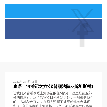
2022年 JAN月 13日
泰晤士河游记之六-汉普顿法院->斯坦斯桥1
让我们来看看泰晤士河游记的第6部分（这里是前五部
分的概述）。汉普顿宫及目光所到之处，一切都是我们
的。当地秋色宜人，在阳光照耀下甚至感觉有点儿暖
和-》 真是游泰晤士河的极佳天气！有反射在禁行路标