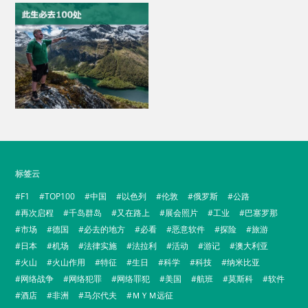
标签云
F1
TOP100
中国
以色列
伦敦
俄罗斯
公路
再次启程
千岛群岛
又在路上
展会照片
工业
巴塞罗那
市场
德国
必去的地方
必看
恶意软件
探险
旅游
日本
机场
法律实施
法拉利
活动
游记
澳大利亚
火山
火山作用
特征
生日
科学
科技
纳米比亚
网络战争
网络犯罪
网络罪犯
美国
航班
莫斯科
软件
酒店
非洲
马尔代夫
ＭＹＭ远征