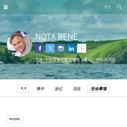
中文
NOTA BENE
尤金•卡巴斯基的官方博客 - 笔记、评论及消息
*.*
事件
游记
消息
安全事项
#NONE