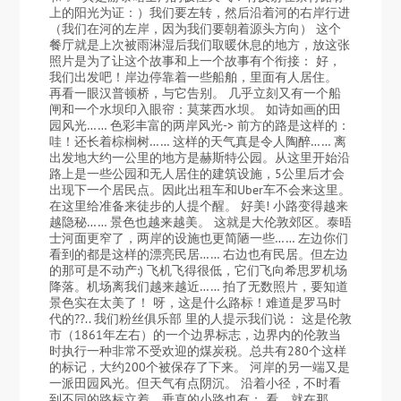
上的阳光为证：）我们要左转，然后沿着河的右岸行进
（我们在河的左岸，因为我们要朝着源头方向） 这个
餐厅就是上次被雨淋湿后我们取暖休息的地方，放这张
照片是为了让这个故事和上一个故事有个衔接： 好，
我们出发吧！岸边停靠着一些船舶，里面有人居住。
再看一眼汉普顿桥，与它告别。 几乎立刻又有一个船
闸和一个水坝印入眼帘：莫莱西水坝。 如诗如画的田
园风光…… 色彩丰富的两岸风光-> 前方的路是这样的：
哇！还长着棕榈树…… 这样的天气真是令人陶醉…… 离
出发地大约一公里的地方是赫斯特公园。从这里开始沿
路上是一些公园和无人居住的建筑设施，5公里后才会
出现下一个居民点。因此出租车和Uber车不会来这里。
在这里给准备来徒步的人提个醒。 好美! 小路变得越来
越隐秘…… 景色也越来越美。 这就是大伦敦郊区。泰晤
士河面更窄了，两岸的设施也更简陋一些…… 左边你们
看到的都是这样的漂亮民居…… 右边也有民居。但左边
的那可是不动产:) 飞机飞得很低，它们飞向希思罗机场
降落。机场离我们越来越近…… 拍了无数照片，要知道
景色实在太美了！ 呀，这是什么路标！难道是罗马时
代的??.. 我们粉丝俱乐部 里的人提示我们说： 这是伦敦
市（1861年左右）的一个边界标志，边界内的伦敦当
时执行一种非常不受欢迎的煤炭税。总共有280个这样
的标记，大约200个被保存了下来。 河岸的另一端又是
一派田园风光。但天气有点阴沉。 沿着小径，不时看
到不同的路标立着。垂直的小路也有： 看，就在那