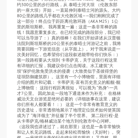
约300公里的步行路线，从 泰晤士河大坝 （伦敦东部
的一座大坝）开始，一直延伸到泰晤士河的源头。大约
80公里的路线几乎都在大伦敦区域——我们刚刚完成了
这一部分！终点位于距距离伦敦环路（AKA M25）1公
里的斯坦斯桥。 我再重复一遍：这是一条非常棒的路
线！我愿意重复多次。在已经完成的路段部分，我已经
可以当导游了：）真的很棒！在我们开始讲述从汉普顿
法院到斯坦斯桥的20公里长的泰晤士河游记之前，我将
简要回顾一下游览信息（从字面上）。对于我来说是一
次美好回忆，也希望你们这段叙述能带给你们快乐：）
第一段路程要从大坝到 卡蒂萨克，关于这段行程这里
有详细的汇报，我建议你们点击阅读。水工建筑”大
坝”保护伦敦免受洪水的侵袭（大致类似于圣彼得堡的
堤坝防御建筑群）。这里有一个小博物馆，里面有详细
介绍的图片和记载： 卡蒂萨克-富有历史意义的船舰-舰
上博物馆： 这段行程距离很短，可以视为 “热身”-一共
才7公里。 因此加走一段地下通道来作为补充： 在格林
威治天文台游览是绝对必要的（详细故事在这里，建议
你们所有人都要看！：） 这是一个非常有教育意义的
历史遗址，非常透彻地展示了地理定位技术如何使英国
成为了 “海洋领主”并征服了半个世界。 第二段行程-是
从卡蒂萨克/格林威治某个地方到伦敦市中心河畔。
（这段我也讲述过了，就在那里）这也是一条非常愉快
和让人长见识路线，走起来轻松而愉快（天好时）。突
然，一座彼得大帝的纪念碑出现在眼前！ 又突然，眼