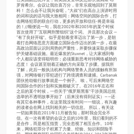
罗肯希尔。会议让我欣喜万分，非常乐观地回到了莫斯
科！ 怎么会不让我兴奋呢，”大叔”们在高台上演讲时用
的词和说的话与我大致相同：网络空间的国际合作，打
击网络犯罪的联合行动，更多的开放和信任-将是幸福
的！//顺便说一句，我在2002年和2003年的某个时候
首次使用了”互联网刑警组织”这个词。 并且那次会议 —
“有了良好开端”。似乎是朝着变革迈出了第一步，是朝
着打击网络恶意方面建立国际合作迈出的第一步，在最
高政治层面认识到局势的严重性，并要快速采取步骤保
护关键基础设施。最近爆发的Stuxnet，让大家感到每
个人都应该变得聪明些；必须重新思考对待网络威胁的
态度！ 会议甚至朝着正确的方向采取了步骤。据我所
了解，此后一般执法机构与网络警务人员的接触有所加
强，对网络银行罪犯进行了跨境调查和逮捕。Carbanak
团伙抢劫银行故事就是一个例子。 唉，可后来网络空
间国际合作的计划和实施都破灭了。在2016年左右和
之后的某个时候，一些关于”俄罗斯黑客”干涉美国总统
选举的不透明故事开始了（后来没有得到证实）——还
有其它各种事件，在这里我没有时间一一细说，有兴趣
的读者会在网上找到相关的一切信息。 所以，有关这
一切如果我在2011年11月被告知，那时我会完全不
信。在一次有希望的会议之后的10年里，我们看到的不
是合作，而是相互指责，完全忽视了相互合作。10年
来，网络犯罪分子积累了力量、经验、知识和阴险手