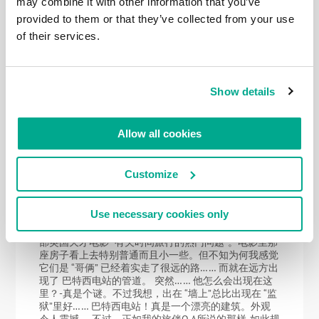
散散步。把去泰晤士河的对岸（回到右岸）留给下次。
may combine it with other information that you’ve
第五段行程如下图： 行程总共为：7公里
provided to them or that they’ve collected from your use
+12+12+13+13，再加上刚刚完成的20公里=正好77公
of their services.
里的路程，全程都拍了照片，完胜！ 伦敦的其他照片
在这里。
Show details
2021年 DEC月 20日
Allow all cookies
伦敦城空间拥挤的主建筑。
好吧，有怀旧，有感伤, 不过我们毫不气馁！让腿动起
Customize
来，继续游览伦敦！ 泰晤士河和议会。我们沿着河边
要去的地方—>> 科维德受害者纪念馆 被人们熟知的传
统英国电话亭正逐渐退出人们的视线。如果仔细看，电
Use necessary cookies only
话亭里已经长出了一棵树。 连树枝都冒出了亭顶。 自
行车安全停放点儿：） 这座小房子经常让我联想到一
部英国天才电影 “有关时间旅行的热门问题”。电影里那
座房子看上去特别普通而且小一些。但不知为何我感觉
它们是 “哥俩” 已经着实走了很远的路…… 而就在远方出
现了 巴特西电站的管道。 突然…… 他怎么会出现在这
里？-真是个谜。不过我想，出在 “墙上”总比出现在 “监
狱”里好…… 巴特西电站！真是一个漂亮的建筑。外观
令人震撼。 不过，正如我的旅伴O.A所说的那样-如此规