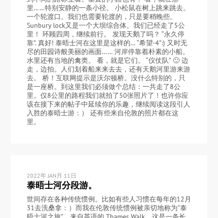
里……特别安静的一条小径。 小松鼠在树上跳来跳去。
一个轮渡口。我们也需要轮渡的，只是要稍晚些。
Sunbury lock又是一个大坝综合体。我们已经走了5公
里！ 环顾四周，继续前行。 发现天鹅了吗？ “永久停
靠”. 真好! 泰晤士河在这里是这样的… “希望-4”:) 又时无
尽的田园诗般美丽的画面…… 河岸停靠着朴素的小船。
水里还有当地的禽类。 看，就是它们。 “仪仗队” 🙂 边
走，边拍。人们划着船来来去去，还有天鹅河里游来游
去。 桥！互联网提示是沃尔顿桥。没什么特别的，只
是一座桥。到这里我们必须做个总结：一共走了8公
里。仅8公里的路程我们就拍了50张照片了！也许你应
该在接下来的帖子中延续你的乐趣，继续阅读这段引人
入胜的泰晤士游：） 还有些来自伦敦的照片都在这
里。
2022年 JAN月 11日
泰晤士河分段游。
世间存在各种传统惯例。比如有些人习惯在每年的12月
31去洗桑拿：）而我在伦敦传统惯例被亲切地称为”泰
晤士河之旅”，来自英语的 Thames Walk。这是一条长