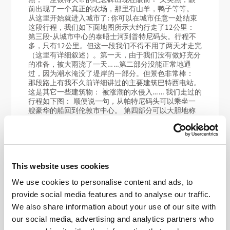
前出现了一个真正的农场，那里有山羊，鸭子等等。
从这里开始就进入城市了: 你可以在城市任意一处结束
这段行程，我们如下面地图所示大约行走了12公里：
第三段-从城市中心的泰晤士河到普特尼码头。行程不
多，只有12公里。但这一段我们不得不用了两天才走完
（这里有详细叙述）。第一天，由于我们没有做好充分
的准备，被大雨浇了一天……第二部分没能正常地通
过，因为潮水淹没了堤岸的一部分。但景色非常棒：
那段路上有我不久前详细讲过的主要建筑巴特西电站。
这是其它一些建筑物： 被涨潮的水侵入…… 我们走过的
行程如下图： 顺便说一句，从帕特尼码头可以乘坐一
艘豪华的船回到伦敦市中心。 第四部分可以大胆地称
为”你从未见过的伦敦”：）这里有详细的描述， 下面这
些照片仅简单了解： 第五部分我们用了两次才完成。
第一次不太成功，但天气不错，阳光灿烂（点击这里阅
读）第二次比较成功，但是在雨中完成的（点击这里阅
读）正确的那次和不正确的那次区别于-如果去金斯敦
应该走泰士河的另一岸（左岸）。否则右岸的道路很快
This website uses cookies
就会从河边把你错误地带到居民区。但总的来说，一切
We use cookies to personalise content and ads, to
都很好， 金斯敦的桥梁：就是在这里需要去河的对
岸。对了，”除了狗，船上有三人” 的旅行正是从这里开
provide social media features and to analyse our traffic.
始的。 在汉普顿球场我们结束了行程。之后去了那些
We also share information about your use of our site with
让疲惫的游客都舍不得离开的丰富多彩的公园。所以，
our social media, advertising and analytics partners who
建议如果还有体力的话，最好在当地的宫殿和公园里散