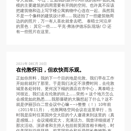
模的主要建筑的四周需要有开阔的空间。也许真不应该
把建筑物和边上写字楼公寓购物中心连在一起。虽然我
不是一个像样的建筑设计师…… 我还拍了一些建筑物周
边的的照片，万一有人喜欢就拿去吧。 泰晤士河沿岸
的景色： 其它一些…… 平克·弗洛伊德乐队现场! 🙂 还
有一些照片在这里。
2021年 DEC月 20日
在伦敦怀旧，但欢快而乐观。
正如你所料，我的下一个目的地是伦敦。我们早在工作
开始前就到了那里。于是我们决定不浪费时间，去伦敦
城里各处转转。更何况下榻的酒店在市中心，离泰晤士
河很近。我们走在伦敦的街上……突然-> 这个地方怎么
会感觉如此熟悉……我那僵硬的大脑想起了什么？这不
就是伊丽莎白二世会议中心嘛——>整整（！）10年前
（2011年11月），伦敦网络空间会议在这里举行，当
时我是应时任英国外交大臣的个人邀请来到这里的（真
是感慨…） 会议规模宏大，充满活力。我曾详细描述了
那次活动。演讲者和主持人包括前英国首相卡梅伦，时
任美国副总统拜登，前英国安全和反恐部长詹姆斯·布