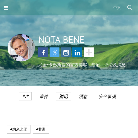
中文
NOTA BENE
尤金•卡巴斯基的官方博客 - 笔记、评论及消息
*.*
事件
游记
消息
安全事项
#纳米比亚
#非洲