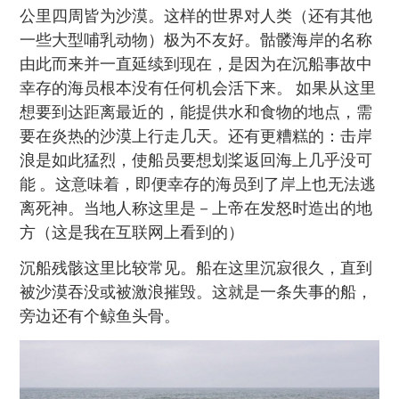
公里四周皆为沙漠。这样的世界对人类（还有其他
一些大型哺乳动物）极为不友好。骷髅海岸的名称
由此而来并一直延续到现在，是因为在沉船事故中
幸存的海员根本没有任何机会活下来。 如果从这里
想要到达距离最近的，能提供水和食物的地点，需
要在炎热的沙漠上行走几天。还有更糟糕的：击岸
浪是如此猛烈，使船员要想划桨返回海上几乎没可
能 。这意味着，即便幸存的海员到了岸上也无法逃
离死神。当地人称这里是－上帝在发怒时造出的地
方（这是我在互联网上看到的）
沉船残骸这里比较常见。船在这里沉寂很久，直到
被沙漠吞没或被激浪摧毁。这就是一条失事的船，
旁边还有个鲸鱼头骨。