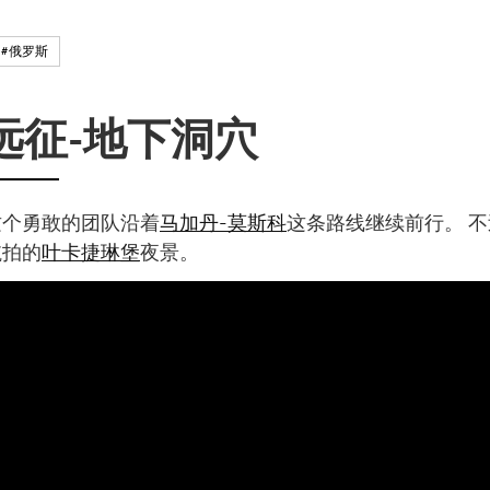
#俄罗斯
远征-地下洞穴
这个勇敢的团队沿着
马加丹-莫斯科
这条路线继续前行。 
航拍的
叶卡捷琳堡
夜景。