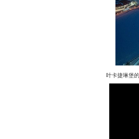
叶卡捷琳堡