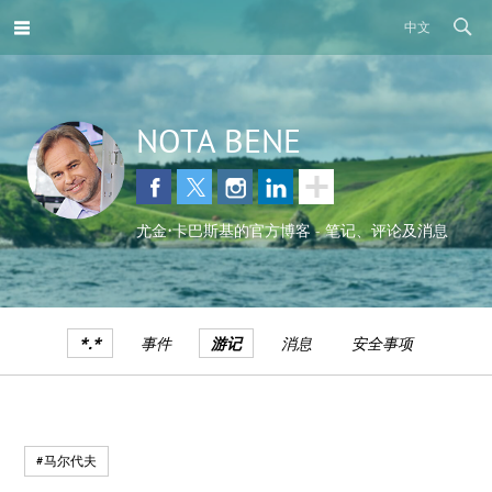
中文
NOTA BENE
尤金•卡巴斯基的官方博客 - 笔记、评论及消息
*.*
事件
游记
消息
安全事项
#马尔代夫