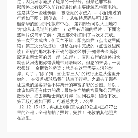
过，因为潮水淹没了堤岸的一部分。但景色非常棒：
那段路上有我不久前详细讲过的主要建筑巴特西电站。
这是其它一些建筑物： 被涨潮的水侵入…… 我们走过的
行程如下图： 顺便说一句，从帕特尼码头可以乘坐一
艘豪华的船回到伦敦市中心。 第四部分可以大胆地称
为”你从未见过的伦敦”：）这里有详细的描述， 下面这
些照片仅简单了解： 第五部分我们用了两次才完成。
第一次不太成功，但天气不错，阳光灿烂（点击这里阅
读）第二次比较成功，但是在雨中完成的（点击这里阅
读）正确的那次和不正确的那次区别于-如果去金斯敦
应该走泰士河的另一岸（左岸）。否则右岸的道路很快
就会从河边把你错误地带到居民区。但总的来说，一切
都很好， 金斯敦的桥梁：就是在这里需要去河的对
岸。对了，”除了狗，船上有三人” 的旅行正是从这里开
始的。 在汉普顿球场我们结束了行程。之后去了那些
让疲惫的游客都舍不得离开的丰富多彩的公园。所以，
建议如果还有体力的话，最好在当地的宫殿和公园里散
散散步。把去泰晤士河的对岸（回到右岸）留给下次。
第五段行程如下图： 行程总共为：7公里
+12+12+13+13，再加上刚刚完成的20公里=正好77公
里的路程，全程都拍了照片，完胜！ 伦敦的其他照片
在这里。