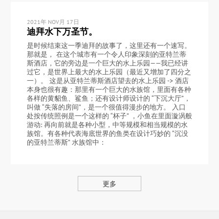
2021年 NOV月 17日
迪拜水下万圣节。
是时候结束这一季迪拜的故事了，这里还有一个速写。
那就是， 在这个城市有一个令人印象深刻的亚特兰蒂
斯酒店，它的旁边是一个巨大的水上乐园——我已经讲
过它，是世界上最大的水上乐园（最近又增加了四分之
一）。 这是从亚特兰蒂斯酒店望去的水上乐园 -> 酒店
本身也很有趣：那里有一个巨大的水族馆，里面有各种
各样的黄貂鱼、鲨鱼；还有设计师设计的 “下沉大厅”，
叫做 “失落的房间”，是一个很值得漫步的地方。 入口
处按传统照例是一个这样的 “杯子” ，小鱼在里面漩涡般
游动: 再向前就是各种小型，中等规模和相当规模的水
族馆。有各种代表海底世界的鱼类在设计巧妙的 “沉没
的亚特兰蒂斯” 水族馆中：
更多