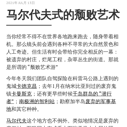
2021年 JUL月 13日
马尔代夫式的颓败艺术
当你经常不得不在世界各地跑来跑去，随身带着相
机。那么镜头前会遇到各种不寻常的大自然景色和
人工奇迹。但生活有时会带给你完全相反的一幕：
被遗弃的村庄，烂尾工程，杂草丛生的街道。那就
是所谓的 “颓败艺术游”
今年冬天我们团队自驾探险在科雷马公路上遇到的
鬼城
卡德克昌
；去年1月在纳米比亚到过的废弃鬼
镇
卡曼斯克
；还有更早些时候
千岛群岛的 “潜行
者”
；
南极洲的智利站
；勘察加半岛
废弃的军事基
地
和其它种种。
马尔代夫
这个地方也不例外。类似地情况是废弃的