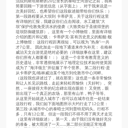
法院到斯坦斯桥的20公里长的泰晤士河游记之前，我将
简要回顾一下游览信息（从字面上）。对于我来说是一
次美好回忆，也希望你们这段叙述能带给你们快乐：）
第一段路程要从大坝到 卡蒂萨克，关于这段行程这里
有详细的汇报，我建议你们点击阅读。水工建筑”大
坝”保护伦敦免受洪水的侵袭（大致类似于圣彼得堡的
堤坝防御建筑群）。这里有一个小博物馆，里面有详细
介绍的图片和记载： 卡蒂萨克-富有历史意义的船舰-舰
上博物馆： 这段行程距离很短，可以视为 “热身”-一共
才7公里。 因此加走一段地下通道来作为补充： 在格林
威治天文台游览是绝对必要的（详细故事在这里，建议
你们所有人都要看！：） 这是一个非常有教育意义的
历史遗址，非常透彻地展示了地理定位技术如何使英国
成为了 “海洋领主”并征服了半个世界。 第二段行程-是
从卡蒂萨克/格林威治某个地方到伦敦市中心河畔。
（这段我也讲述过了，就在那里）这也是一条非常愉快
和让人长见识路线，走起来轻松而愉快（天好时）。突
然，一座彼得大帝的纪念碑出现在眼前！ 又突然，眼
前出现了一个真正的农场，那里有山羊，鸭子等等。
从这里开始就进入城市了: 你可以在城市任意一处结束
这段行程，我们如下面地图所示大约行走了12公里：
第三段-从城市中心的泰晤士河到普特尼码头。行程不
多，只有12公里。但这一段我们不得不用了两天才走完
（这里有详细叙述）。第一天，由于我们没有做好充分
的准备，被大雨浇了一天……第二部分没能正常地通