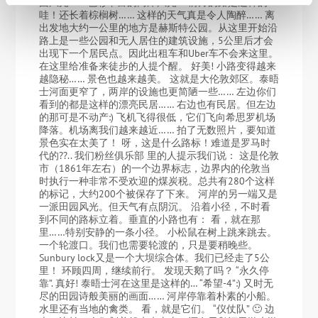
园风光…… 色彩丰富的两岸风光-> 前方的路是这样的：
哇！还长着棕榈树…… 这样的天气真是令人陶醉…… 离
出发地大约一公里的地方是赫斯特公园。从这里开始沿
路上是一些公园和无人居住的建筑设施，5公里后才会
出现下一个居民点。因此出租车和Uber车不会来这里。
在这里给准备来徒步的人提个醒。 好美! 小路变得越来
越隐秘…… 景色也越来越美。 这就是大伦敦郊区。泰晤
士河面更窄了，两岸的设施也更简陋一些…… 左边你们
看到的都是这样的漂亮民居…… 右边也有民居。但左边
的那可是不动产:) 飞机飞得很低，它们飞向希思罗机场
降落。机场离我们越来越近…… 拍了无数照片，要知道
景色实在太美了！ 呀，这是什么路标！难道是罗马时
代的??.. 我们粉丝俱乐部 里的人提示我们说： 这是伦敦
市（1861年左右）的一个边界标志，边界内的伦敦当
时执行一种非常不受欢迎的煤炭税。总共有280个这样
的标记，大约200个被保存了下来。 河岸的另一端又是
一派田园风光。但天气有点阴沉。 沿着小径，不时看
到不同的路标立着。垂直的小路也有： 看，就在那
里……特别安静的一条小径。 小松鼠在树上跳来跳去。
一个轮渡口。我们也需要轮渡的，只是要稍晚些。
Sunbury lock又是一个大坝综合体。我们已经走了5公
里！ 环顾四周，继续前行。 发现天鹅了吗？ “永久停
靠”. 真好! 泰晤士河在这里是这样的… “希望-4”:) 又时无
尽的田园诗般美丽的画面…… 河岸停靠着朴素的小船。
水里还有当地的禽类。 看，就是它们。 “仪仗队” 🙂 边