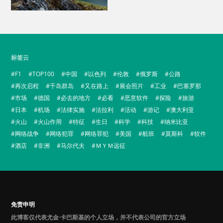
标签云
F1
TOP100
中国
以色列
伦敦
俄罗斯
公路
再次启程
千岛群岛
又在路上
展会照片
工业
巴塞罗那
市场
德国
必去的地方
必看
恶意软件
探险
旅游
日本
机场
法律实施
法拉利
活动
游记
澳大利亚
火山
火山作用
特征
生日
科学
科技
纳米比亚
网络战争
网络犯罪
网络罪犯
美国
航班
莫斯科
软件
酒店
非洲
马尔代夫
ＭＹＭ远征
免责申明
此博客仅代表尤金·卡巴斯基的个人立场，并不代表公司的官方立场