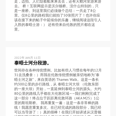
走，边拍。人们划着船来来去去，还有天鹅河里游来游
去。 桥！互联网提示是沃尔顿桥。没什么特别的，只
是一座桥。到这里我们必须做个总结：一共走了8公
里。仅8公里的路程我们就拍了50张照片了！也许你应
该在接下来的帖子中延续你的乐趣，继续阅读这段引人
入胜的泰晤士游：） 还有些来自伦敦的照片都在这
里。
2022年 JAN月 11日
泰晤士河分段游。
世间存在各种传统惯例。比如有些人习惯在每年的12月
31去洗桑拿：）而我在伦敦传统惯例被亲切地称为”泰
晤士河之旅”，来自英语的 Thames Walk。这是一条长
约300公里的步行路线，从 泰晤士河大坝 （伦敦东部
的一座大坝）开始，一直延伸到泰晤士河的源头。大约
80公里的路线几乎都在大伦敦区域——我们刚刚完成了
这一部分！终点位于距距离伦敦环路（AKA M25）1公
里的斯坦斯桥。 我再重复一遍：这是一条非常棒的路
线！我愿意重复多次。在已经完成的路段部分，我已经
可以当导游了：）真的很棒！在我们开始讲述从汉普顿