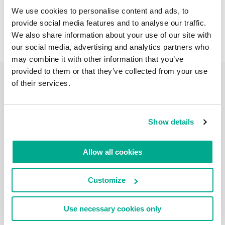
We use cookies to personalise content and ads, to
provide social media features and to analyse our traffic.
We also share information about your use of our site with
our social media, advertising and analytics partners who
may combine it with other information that you’ve
provided to them or that they’ve collected from your use
of their services.
2022年 JAN月 13日
泰晤士河游记之六-汉普顿法院->斯坦斯桥1
Show details
让我们来看看泰晤士河游记的第6部分（这里是前五部
分的概述）。汉普顿宫及目光所到之处，一切都是我们
的。当地秋色宜人，在阳光照耀下甚至感觉有点儿暖
Allow all cookies
和-》 真是游泰晤士河的极佳天气！有反射在禁行路标
上的阳光为证：）我们要左转，然后沿着河的右岸行进
（我们在河的左岸，因为我们要朝着源头方向） 这个
Customize
餐厅就是上次被雨淋湿后我们取暖休息的地方，放这张
照片是为了让这个故事和上一个故事有个衔接： 好，
我们出发吧！岸边停靠着一些船舶，里面有人居住。
再看一眼汉普顿桥，与它告别。 几乎立刻又有一个船
Use necessary cookies only
闸和一个水坝印入眼帘：莫莱西水坝。 如诗如画的田