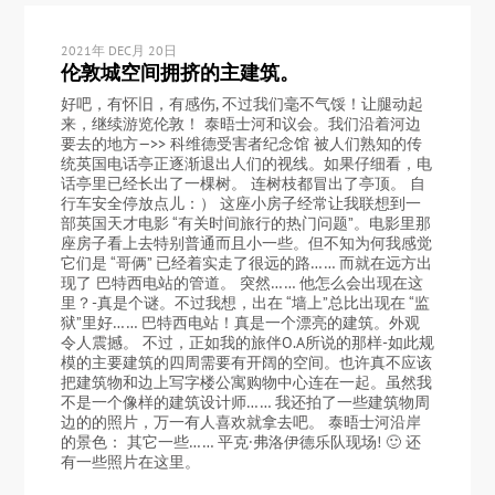
2021年 DEC月 20日
伦敦城空间拥挤的主建筑。
好吧，有怀旧，有感伤, 不过我们毫不气馁！让腿动起
来，继续游览伦敦！ 泰晤士河和议会。我们沿着河边
要去的地方—>> 科维德受害者纪念馆 被人们熟知的传
统英国电话亭正逐渐退出人们的视线。如果仔细看，电
话亭里已经长出了一棵树。 连树枝都冒出了亭顶。 自
行车安全停放点儿：） 这座小房子经常让我联想到一
部英国天才电影 “有关时间旅行的热门问题”。电影里那
座房子看上去特别普通而且小一些。但不知为何我感觉
它们是 “哥俩” 已经着实走了很远的路…… 而就在远方出
现了 巴特西电站的管道。 突然…… 他怎么会出现在这
里？-真是个谜。不过我想，出在 “墙上”总比出现在 “监
狱”里好…… 巴特西电站！真是一个漂亮的建筑。外观
令人震撼。 不过，正如我的旅伴O.A所说的那样-如此规
模的主要建筑的四周需要有开阔的空间。也许真不应该
把建筑物和边上写字楼公寓购物中心连在一起。虽然我
不是一个像样的建筑设计师…… 我还拍了一些建筑物周
边的的照片，万一有人喜欢就拿去吧。 泰晤士河沿岸
的景色： 其它一些…… 平克·弗洛伊德乐队现场! 🙂 还
有一些照片在这里。