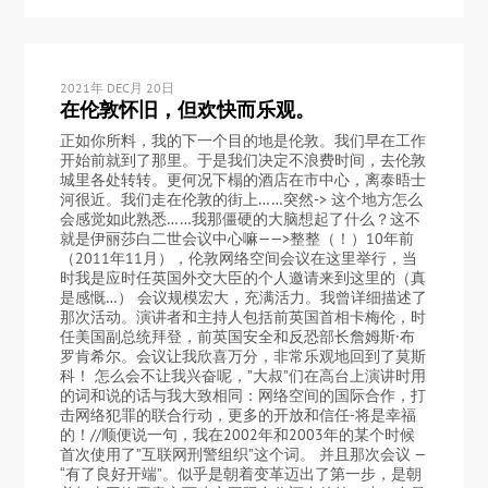
2021年 DEC月 20日
在伦敦怀旧，但欢快而乐观。
正如你所料，我的下一个目的地是伦敦。我们早在工作
开始前就到了那里。于是我们决定不浪费时间，去伦敦
城里各处转转。更何况下榻的酒店在市中心，离泰晤士
河很近。我们走在伦敦的街上……突然-> 这个地方怎么
会感觉如此熟悉……我那僵硬的大脑想起了什么？这不
就是伊丽莎白二世会议中心嘛——>整整（！）10年前
（2011年11月），伦敦网络空间会议在这里举行，当
时我是应时任英国外交大臣的个人邀请来到这里的（真
是感慨…） 会议规模宏大，充满活力。我曾详细描述了
那次活动。演讲者和主持人包括前英国首相卡梅伦，时
任美国副总统拜登，前英国安全和反恐部长詹姆斯·布
罗肯希尔。会议让我欣喜万分，非常乐观地回到了莫斯
科！ 怎么会不让我兴奋呢，”大叔”们在高台上演讲时用
的词和说的话与我大致相同：网络空间的国际合作，打
击网络犯罪的联合行动，更多的开放和信任-将是幸福
的！//顺便说一句，我在2002年和2003年的某个时候
首次使用了”互联网刑警组织”这个词。 并且那次会议 —
“有了良好开端”。似乎是朝着变革迈出了第一步，是朝