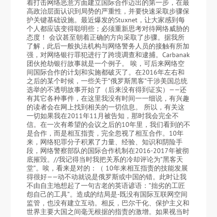
着打击网络恶意方面建立国际合作迈出的第一步，在最
高政治层面认识到局势的严重性，并要快速采取步骤保
护关键基础设施。最近爆发的Stuxnet，让大家感到每
个人都应该变得聪明些；必须重新思考对待网络威胁的
态度！ 会议甚至朝着正确的方向采取了步骤。据我所
了解，此后一般执法机构与网络警务人员的接触有所加
强，对网络银行罪犯进行了跨境调查和逮捕。Carbanak
团伙抢劫银行故事就是一个例子。 唉，可后来网络空
间国际合作的计划和实施都破灭了。在2016年左右和
之后的某个时候，一些关于”俄罗斯黑客”干涉美国总统
选举的不透明故事开始了（后来没有得到证实）——还
有其它各种事件，在这里我没有时间一一细说，有兴趣
的读者会在网上找到相关的一切信息。 所以，有关这
一切如果我在2011年11月被告知，那时我会完全不
信。在一次有希望的会议之后的10年里，我们看到的不
是合作，而是相互指责，完全忽视了相互合作。10年
来，网络犯罪分子积累了力量、经验、知识和阴险手
段，网络警察部队的国际合作机制在2016-2017年被彻
底摧毁。//我记得当时我把关系的冷却评论为”黑客天
堂”。唉，看来是对的：（ 10年来相互指责的技能发展
得很好——动不动就说是俄罗斯或中国的错。此时让我
不由自主地想起了一句古老的英语谚语：”拙劣的工匠
怨自己的工具”。造成的结局是-既没有国际互联网空间
监管，也没有建立互动。相反，巴尔干化、保护主义和
世界主要大国之间毫无根据的指责的激增。如果视当时