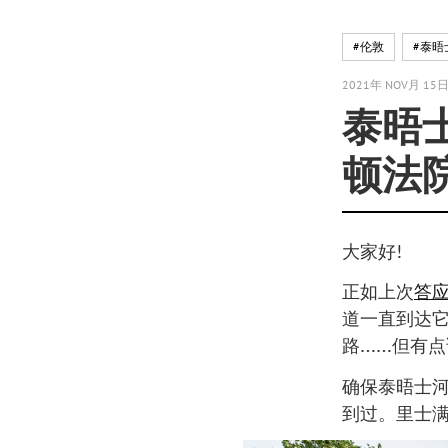
#伦敦
#泰晤
2021年 NOV月 15
泰晤
顿法
大家好!
正如上次
答
道一直到达
路……但有点
确保泰晤士
到过。里士满