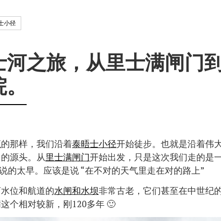
士小径
日
士河之旅，从里士满闸门
院。
应
的那样，我们沿着
泰晤士小径
开始徒步。也就是沿着伟
它的源头。从
里士满闸门
开始出发，只是这次我们走的是
说的太早。应该是说 “在不对的天气里走在对的路上”
河水位和航道的
水闸和水坝
非常古老，它们甚至在中世纪
这个相对较新，刚120多年 🙂