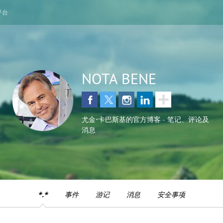
平台
NOTA BENE
尤金•卡巴斯基的官方博客 - 笔记、评论及
消息
*.*
事件
游记
消息
安全事项