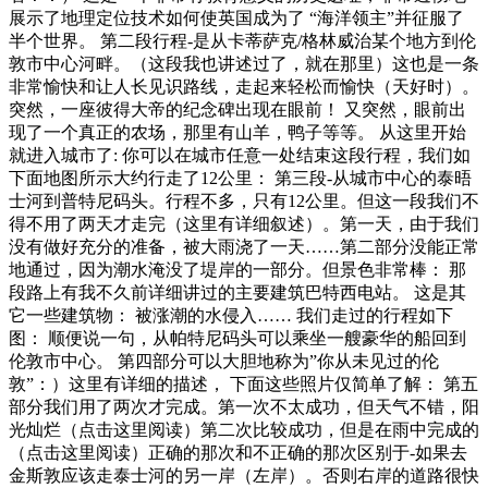
展示了地理定位技术如何使英国成为了 “海洋领主”并征服了
半个世界。 第二段行程-是从卡蒂萨克/格林威治某个地方到伦
敦市中心河畔。（这段我也讲述过了，就在那里）这也是一条
非常愉快和让人长见识路线，走起来轻松而愉快（天好时）。
突然，一座彼得大帝的纪念碑出现在眼前！ 又突然，眼前出
现了一个真正的农场，那里有山羊，鸭子等等。 从这里开始
就进入城市了: 你可以在城市任意一处结束这段行程，我们如
下面地图所示大约行走了12公里： 第三段-从城市中心的泰晤
士河到普特尼码头。行程不多，只有12公里。但这一段我们不
得不用了两天才走完（这里有详细叙述）。第一天，由于我们
没有做好充分的准备，被大雨浇了一天……第二部分没能正常
地通过，因为潮水淹没了堤岸的一部分。但景色非常棒： 那
段路上有我不久前详细讲过的主要建筑巴特西电站。 这是其
它一些建筑物： 被涨潮的水侵入…… 我们走过的行程如下
图： 顺便说一句，从帕特尼码头可以乘坐一艘豪华的船回到
伦敦市中心。 第四部分可以大胆地称为”你从未见过的伦
敦”：）这里有详细的描述， 下面这些照片仅简单了解： 第五
部分我们用了两次才完成。第一次不太成功，但天气不错，阳
光灿烂（点击这里阅读）第二次比较成功，但是在雨中完成的
（点击这里阅读）正确的那次和不正确的那次区别于-如果去
金斯敦应该走泰士河的另一岸（左岸）。否则右岸的道路很快