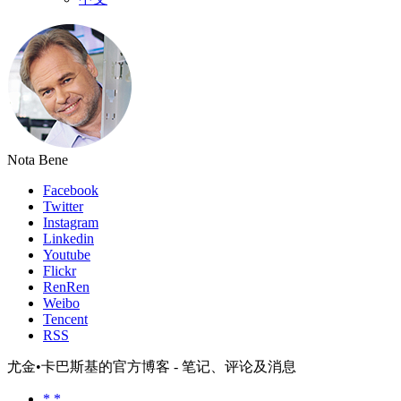
Nota Bene
Facebook
Twitter
Instagram
Linkedin
Youtube
Flickr
RenRen
Weibo
Tencent
RSS
尤金•卡巴斯基的官方博客 - 笔记、评论及消息
*.*