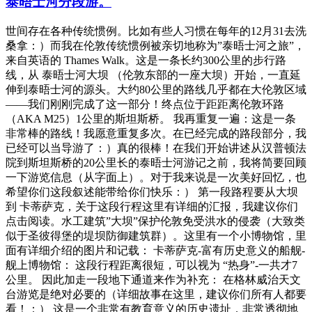
泰晤士河分段游。
世间存在各种传统惯例。比如有些人习惯在每年的12月31去洗
桑拿：）而我在伦敦传统惯例被亲切地称为”泰晤士河之旅”，
来自英语的 Thames Walk。这是一条长约300公里的步行路
线，从 泰晤士河大坝 （伦敦东部的一座大坝）开始，一直延
伸到泰晤士河的源头。大约80公里的路线几乎都在大伦敦区域
——我们刚刚完成了这一部分！终点位于距距离伦敦环路
（AKA M25）1公里的斯坦斯桥。 我再重复一遍：这是一条
非常棒的路线！我愿意重复多次。在已经完成的路段部分，我
已经可以当导游了：）真的很棒！在我们开始讲述从汉普顿法
院到斯坦斯桥的20公里长的泰晤士河游记之前，我将简要回顾
一下游览信息（从字面上）。对于我来说是一次美好回忆，也
希望你们这段叙述能带给你们快乐：） 第一段路程要从大坝
到 卡蒂萨克，关于这段行程这里有详细的汇报，我建议你们
点击阅读。水工建筑”大坝”保护伦敦免受洪水的侵袭（大致类
似于圣彼得堡的堤坝防御建筑群）。这里有一个小博物馆，里
面有详细介绍的图片和记载： 卡蒂萨克-富有历史意义的船舰-
舰上博物馆： 这段行程距离很短，可以视为 “热身”-一共才7
公里。 因此加走一段地下通道来作为补充： 在格林威治天文
台游览是绝对必要的（详细故事在这里，建议你们所有人都要
看！：） 这是一个非常有教育意义的历史遗址，非常透彻地