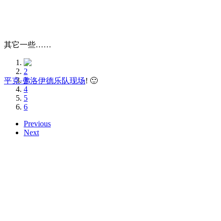
其它一些……
1
2
3
平克·弗洛伊德乐队现场
! 🙂
4
5
6
Previous
Next