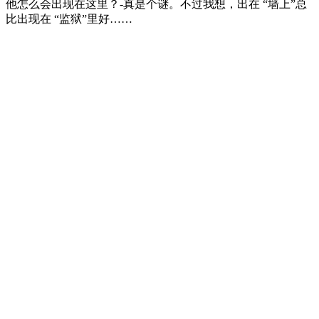
他怎么会出现在这里？-真是个谜。不过我想，出在 “墙上”总
比出现在 “监狱”里好……