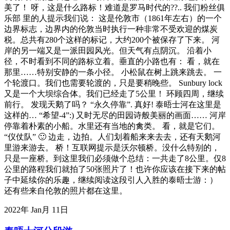
美了！ 呀，这是什么路标！难道是罗马时代的??.. 我们粉丝俱
乐部 里的人提示我们说： 这是伦敦市（1861年左右）的一个
边界标志，边界内的伦敦当时执行一种非常不受欢迎的煤炭
税。总共有280个这样的标记，大约200个被保存了下来。 河
岸的另一端又是一派田园风光。但天气有点阴沉。 沿着小
径，不时看到不同的路标立着。垂直的小路也有： 看，就在
那里……特别安静的一条小径。 小松鼠在树上跳来跳去。 一
个轮渡口。我们也需要轮渡的，只是要稍晚些。 Sunbury lock
又是一个大坝综合体。我们已经走了5公里！ 环顾四周，继续
前行。 发现天鹅了吗？ “永久停靠”. 真好! 泰晤士河在这里是
这样的… “希望-4”:) 又时无尽的田园诗般美丽的画面…… 河岸
停靠着朴素的小船。水里还有当地的禽类。 看，就是它们。
“仪仗队” 🙂 边走，边拍。人们划着船来来去去，还有天鹅河
里游来游去。 桥！互联网提示是沃尔顿桥。没什么特别的，
只是一座桥。到这里我们必须做个总结：一共走了8公里。仅8
公里的路程我们就拍了50张照片了！也许你应该在接下来的帖
子中延续你的乐趣，继续阅读这段引人入胜的泰晤士游：）
还有些来自伦敦的照片都在这里。
2022年 Jan月 11日