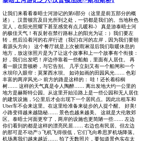
泰晤士河游记之六-汉普顿法院->斯坦斯桥1
让我们来看看泰晤士河游记的第6部分（这里是前五部分的概
述）。汉普顿宫及目光所到之处，一切都是我们的。当地秋色
宜人，在阳光照耀下甚至感觉有点儿暖和-》 真是游泰晤士河
的极佳天气！有反射在禁行路标上的阳光为证：）我们要左
转，然后沿着河的右岸行进（我们在河的左岸，因为我们要朝
着源头方向） 这个餐厅就是上次被雨淋湿后我们取暖休息的
地方，放这张照片是为了让这个故事和上一个故事有个衔接：
好，我们出发吧！岸边停靠着一些船舶，里面有人居住。 再
看一眼汉普顿桥，与它告别。 几乎立刻又有一个船闸和一个
水坝印入眼帘：莫莱西水坝。 如诗如画的田园风光…… 色彩
丰富的两岸风光-> 前方的路是这样的： 哇！还长着棕榈
树…… 这样的天气真是令人陶醉…… 离出发地大约一公里的
地方是赫斯特公园。从这里开始沿路上是一些公园和无人居住
的建筑设施，5公里后才会出现下一个居民点。因此出租车和
Uber车不会来这里。在这里给准备来徒步的人提个醒。 好美!
小路变得越来越隐秘…… 景色也越来越美。 这就是大伦敦郊
区。泰晤士河面更窄了，两岸的设施也更简陋一些…… 左边
你们看到的都是这样的漂亮民居…… 右边也有民居。但左边
的那可是不动产:) 飞机飞得很低，它们飞向希思罗机场降落。
机场离我们越来越近…… 拍了无数照片，要知道景色实在太