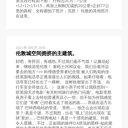
第五段行程如下图： 行程总共为：7公里
+12+12+13+13，再加上刚刚完成的20公里=正好77公
里的路程，全程都拍了照片，完胜！ 伦敦的其他照片
在这里。
2021年 DEC月 20日
伦敦城空间拥挤的主建筑。
好吧，有怀旧，有感伤, 不过我们毫不气馁！让腿动起
来，继续游览伦敦！ 泰晤士河和议会。我们沿着河边
要去的地方—>> 科维德受害者纪念馆 被人们熟知的传
统英国电话亭正逐渐退出人们的视线。如果仔细看，电
话亭里已经长出了一棵树。 连树枝都冒出了亭顶。 自
行车安全停放点儿：） 这座小房子经常让我联想到一
部英国天才电影 “有关时间旅行的热门问题”。电影里那
座房子看上去特别普通而且小一些。但不知为何我感觉
它们是 “哥俩” 已经着实走了很远的路…… 而就在远方出
现了 巴特西电站的管道。 突然…… 他怎么会出现在这
里？-真是个谜。不过我想，出在 “墙上”总比出现在 “监
狱”里好…… 巴特西电站！真是一个漂亮的建筑。外观
令人震撼。 不过，正如我的旅伴O.A所说的那样-如此规