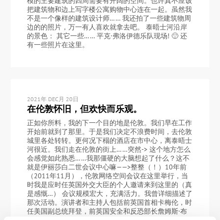
模的主要建筑的四周需要有开阔的空间。也许真不应该
把建筑物和边上写字楼公寓购物中心连在一起。虽然我
不是一个像样的建筑设计师…… 我还拍了一些建筑物周
边的的照片，万一有人喜欢就拿去吧。 泰晤士河沿岸
的景色： 其它一些…… 平克·弗洛伊德乐队现场! 🙂 还
有一些照片在这里。
2021年 DEC月 20日
在伦敦怀旧，但欢快而乐观。
正如你所料，我的下一个目的地是伦敦。我们早在工作
开始前就到了那里。于是我们决定不浪费时间，去伦敦
城里各处转转。更何况下榻的酒店在市中心，离泰晤士
河很近。我们走在伦敦的街上……突然-> 这个地方怎么
会感觉如此熟悉……我那僵硬的大脑想起了什么？这不
就是伊丽莎白二世会议中心嘛——>整整（！）10年前
（2011年11月），伦敦网络空间会议在这里举行，当
时我是应时任英国外交大臣的个人邀请来到这里的（真
是感慨…） 会议规模宏大，充满活力。我曾详细描述了
那次活动。演讲者和主持人包括前英国首相卡梅伦，时
任美国副总统拜登，前英国安全和反恐部长詹姆斯·布