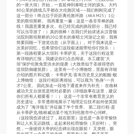
的一座大坝）开始，一直延伸到泰晤士河的源头。大约
80公里的路线几乎都在大伦敦区域——我们刚刚完成了
这一部分！终点位于距距离伦敦环路（AKA M25）1公
里的斯坦斯桥。 我再重复一遍：这是一条非常棒的路
线！我愿意重复多次。在已经完成的路段部分，我已经
可以当导游了：）真的很棒！在我们开始讲述从汉普顿
法院到斯坦斯桥的20公里长的泰晤士河游记之前，我将
简要回顾一下游览信息（从字面上）。对于我来说是一
次美好回忆，也希望你们这段叙述能带给你们快乐：）
第一段路程要从大坝到 卡蒂萨克，关于这段行程这里
有详细的汇报，我建议你们点击阅读。水工建筑”大
坝”保护伦敦免受洪水的侵袭（大致类似于圣彼得堡的
堤坝防御建筑群）。这里有一个小博物馆，里面有详细
介绍的图片和记载： 卡蒂萨克-富有历史意义的船舰-舰
上博物馆： 这段行程距离很短，可以视为 “热身”-一共
才7公里。 因此加走一段地下通道来作为补充： 在格林
威治天文台游览是绝对必要的（详细故事在这里，建议
你们所有人都要看！：） 这是一个非常有教育意义的
历史遗址，非常透彻地展示了地理定位技术如何使英国
成为了 “海洋领主”并征服了半个世界。 第二段行程-是
从卡蒂萨克/格林威治某个地方到伦敦市中心河畔。
（这段我也讲述过了，就在那里）这也是一条非常愉快
和让人长见识路线，走起来轻松而愉快（天好时）。突
然，一座彼得大帝的纪念碑出现在眼前！ 又突然，眼