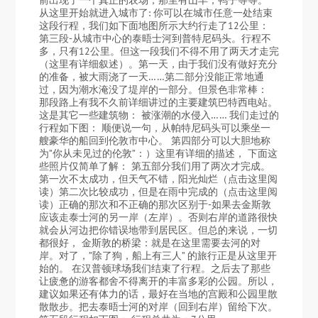
前出现了一个真正的农场，那里有山羊，鸭子等等。
从这里开始就进入城市了: 你可以在城市任意一处结束
这段行程，我们如下面地图所示大约行走了12公里：
第三段-从城市中心的泰晤士河到普特尼码头。行程不
多，只有12公里。但这一段我们不得不用了两天才走完
（这里有详细叙述）。第一天，由于我们没有做好充分
的准备，被大雨浇了一天……第二部分没能正常地通
过，因为潮水淹没了堤岸的一部分。但景色非常棒：
那段路上有我不久前详细讲过的主要建筑巴特西电站。
这是其它一些建筑物： 被涨潮的水侵入…… 我们走过的
行程如下图： 顺便说一句，从帕特尼码头可以乘坐一
艘豪华的船回到伦敦市中心。 第四部分可以大胆地称
为”你从未见过的伦敦”：）这里有详细的描述， 下面这
些照片仅简单了解： 第五部分我们用了两次才完成。
第一次不太成功，但天气不错，阳光灿烂（点击这里阅
读）第二次比较成功，但是在雨中完成的（点击这里阅
读）正确的那次和不正确的那次区别于-如果去金斯敦
应该走泰士河的另一岸（左岸）。否则右岸的道路很快
就会从河边把你错误地带到居民区。但总的来说，一切
都很好， 金斯敦的桥梁：就是在这里需要去河的对
岸。对了，”除了狗，船上有三人” 的旅行正是从这里开
始的。 在汉普顿球场我们结束了行程。之后去了那些
让疲惫的游客都舍不得离开的丰富多彩的公园。所以，
建议如果还有体力的话，最好在当地的宫殿和公园里散
散散步。把去泰晤士河的对岸（回到右岸）留给下次。