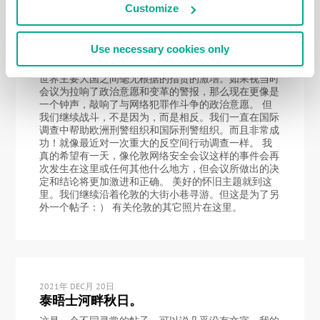
底摧毁。//我记得当时我把关系的冷却评论为”黑客天
Customize
堂”。唉，看来是对的：（ 10年来相互指责的技能发展
得很好——动不动就说是俄罗斯或中国的错。此时让我
不由自主地想起了一句古老的英语谚语：”拙劣的工匠
Use necessary cookies only
怨自己的工具”。造成的结局是-既没有国际互联网空间
监管，也没有建立互动。相反，巴尔干化、保护主义和
世界主要大国之间毫无根据的指责的激增。如果视当时
会议为拉响了政治意愿和变革的警报，那么现在更像是
一个钟声，敲响了与网络犯罪作斗争的政治意愿。 但
我们继续战斗，不是因为，而是相反。我们一直在国际
调查中帮助欧洲刑警组织和国际刑警组织。而且非常成
功！就像最近对一次重大的反空间行动调查一样。 我
真的希望有一天，像伦敦网络安全会议这样的事件会再
次发生在这里或任何其他什么地方，但会议所做出的决
定和结论将更加激进和正确。 美好的怀旧主题就到这
里。我们继续沿着伦敦的大街小巷寻游。但这是为了另
外一个帖子：） 有关伦敦的其它照片在这里。
2021年 DEC月 20日
泰晤士河畔秋日。