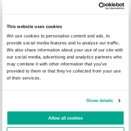
罗肯希尔。会议让我欣喜万分，非常乐观地回到了莫斯
科！ 怎么会不让我兴奋呢，”大叔”们在高台上演讲时用
的词和说的话与我大致相同：网络空间的国际合作，打
击网络犯罪的联合行动，更多的开放和信任-将是幸福
的！//顺便说一句，我在2002年和2003年的某个时候
首次使用了”互联网刑警组织”这个词。 并且那次会议 —
This website uses cookies
“有了良好开端”。似乎是朝着变革迈出了第一步，是朝
We use cookies to personalise content and ads, to
着打击网络恶意方面建立国际合作迈出的第一步，在最
高政治层面认识到局势的严重性，并要快速采取步骤保
provide social media features and to analyse our traffic.
护关键基础设施。最近爆发的Stuxnet，让大家感到每
We also share information about your use of our site with
个人都应该变得聪明些；必须重新思考对待网络威胁的
our social media, advertising and analytics partners who
态度！ 会议甚至朝着正确的方向采取了步骤。据我所
了解，此后一般执法机构与网络警务人员的接触有所加
may combine it with other information that you’ve
强，对网络银行罪犯进行了跨境调查和逮捕。Carbanak
provided to them or that they’ve collected from your use
团伙抢劫银行故事就是一个例子。 唉，可后来网络空
of their services.
间国际合作的计划和实施都破灭了。在2016年左右和
之后的某个时候，一些关于”俄罗斯黑客”干涉美国总统
选举的不透明故事开始了（后来没有得到证实）——还
有其它各种事件，在这里我没有时间一一细说，有兴趣
的读者会在网上找到相关的一切信息。 所以，有关这
Show details
一切如果我在2011年11月被告知，那时我会完全不
信。在一次有希望的会议之后的10年里，我们看到的不
是合作，而是相互指责，完全忽视了相互合作。10年
Allow all cookies
来，网络犯罪分子积累了力量、经验、知识和阴险手
段，网络警察部队的国际合作机制在2016-2017年被彻