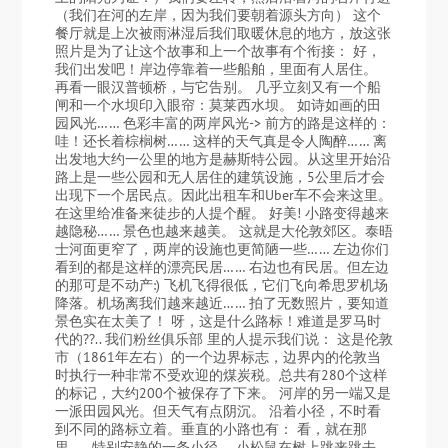
（我们在河的左岸，因为我们要朝着源头方向） 这个
餐厅就是上次被雨淋湿后我们取暖休息的地方，放这张
照片是为了让这个故事和上一个故事有个衔接： 好，
我们出发吧！岸边停靠着一些船舶，里面有人居住。
再看一眼汉普顿桥，与它告别。 几乎立刻又有一个船
闸和一个水坝印入眼帘：莫莱西水坝。 如诗如画的田
园风光…… 色彩丰富的两岸风光-> 前方的路是这样的：
哇！还长着棕榈树…… 这样的天气真是令人陶醉…… 离
出发地大约一公里的地方是赫斯特公园。从这里开始沿
路上是一些公园和无人居住的建筑设施，5公里后才会
出现下一个居民点。因此出租车和Uber车不会来这里。
在这里给准备来徒步的人提个醒。 好美! 小路变得越来
越隐秘…… 景色也越来越美。 这就是大伦敦郊区。泰晤
士河面更窄了，两岸的设施也更简陋一些…… 左边你们
看到的都是这样的漂亮民居…… 右边也有民居。但左边
的那可是不动产:) 飞机飞得很低，它们飞向希思罗机场
降落。机场离我们越来越近…… 拍了无数照片，要知道
景色实在太美了！ 呀，这是什么路标！难道是罗马时
代的??.. 我们粉丝俱乐部 里的人提示我们说： 这是伦敦
市（1861年左右）的一个边界标志，边界内的伦敦当
时执行一种非常不受欢迎的煤炭税。总共有280个这样
的标记，大约200个被保存了下来。 河岸的另一端又是
一派田园风光。但天气有点阴沉。 沿着小径，不时看
到不同的路标立着。垂直的小路也有： 看，就在那
里……特别安静的一条小径。 小松鼠在树上跳来跳去。