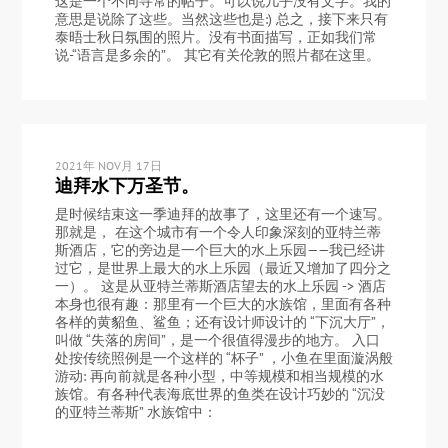
这是一个不同寻常的帖子。可以说几乎没有文字。我的
意思是说除了这些。当然这些也是:) 总之，接下来只有
泰晤士秋日氛围的照片。没有书面描写，正如我们常
说-“语言是多余的”。 其它有关伦敦的照片都在这里。
2021年 NOV月 17日
迪拜水下万圣节。
是时候结束这一季迪拜的故事了，这里还有一个速写。
那就是， 在这个城市有一个令人印象深刻的亚特兰蒂
斯酒店，它的旁边是一个巨大的水上乐园——我已经讲
过它，是世界上最大的水上乐园（最近又增加了四分之
一）。 这是从亚特兰蒂斯酒店望去的水上乐园 -> 酒店
本身也很有趣：那里有一个巨大的水族馆，里面有各种
各样的黄貂鱼、鲨鱼；还有设计师设计的 “下沉大厅”，
叫做 “失落的房间”，是一个很值得漫步的地方。 入口
处按传统照例是一个这样的 “杯子” ，小鱼在里面漩涡般
游动: 再向前就是各种小型，中等规模和相当规模的水
族馆。有各种代表海底世界的鱼类在设计巧妙的 “沉没
的亚特兰蒂斯” 水族馆中：