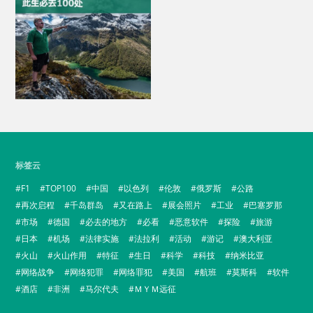
标签云
F1
TOP100
中国
以色列
伦敦
俄罗斯
公路
再次启程
千岛群岛
又在路上
展会照片
工业
巴塞罗那
市场
德国
必去的地方
必看
恶意软件
探险
旅游
日本
机场
法律实施
法拉利
活动
游记
澳大利亚
火山
火山作用
特征
生日
科学
科技
纳米比亚
网络战争
网络犯罪
网络罪犯
美国
航班
莫斯科
软件
酒店
非洲
马尔代夫
ＭＹＭ远征