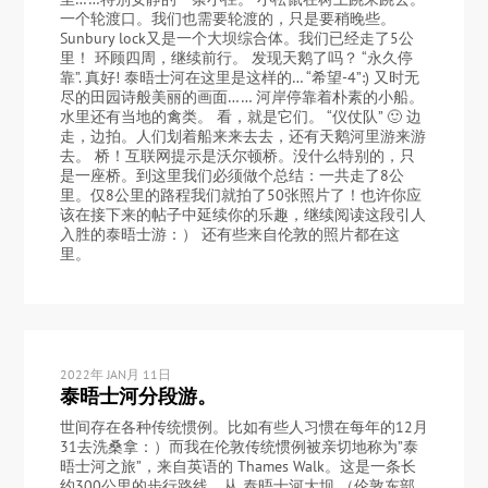
一个轮渡口。我们也需要轮渡的，只是要稍晚些。
Sunbury lock又是一个大坝综合体。我们已经走了5公
里！ 环顾四周，继续前行。 发现天鹅了吗？ “永久停
靠”. 真好! 泰晤士河在这里是这样的… “希望-4”:) 又时无
尽的田园诗般美丽的画面…… 河岸停靠着朴素的小船。
水里还有当地的禽类。 看，就是它们。 “仪仗队” 🙂 边
走，边拍。人们划着船来来去去，还有天鹅河里游来游
去。 桥！互联网提示是沃尔顿桥。没什么特别的，只
是一座桥。到这里我们必须做个总结：一共走了8公
里。仅8公里的路程我们就拍了50张照片了！也许你应
该在接下来的帖子中延续你的乐趣，继续阅读这段引人
入胜的泰晤士游：） 还有些来自伦敦的照片都在这
里。
2022年 JAN月 11日
泰晤士河分段游。
世间存在各种传统惯例。比如有些人习惯在每年的12月
31去洗桑拿：）而我在伦敦传统惯例被亲切地称为”泰
晤士河之旅”，来自英语的 Thames Walk。这是一条长
约300公里的步行路线，从 泰晤士河大坝 （伦敦东部