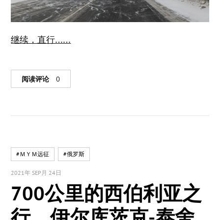
继续，直行……
阅读评论
0
#ＭＹＭ远征
#俄罗斯
2021年 SEP月 24日
700公里的西伯利亚之
行，伊尔库茨克-泰舍