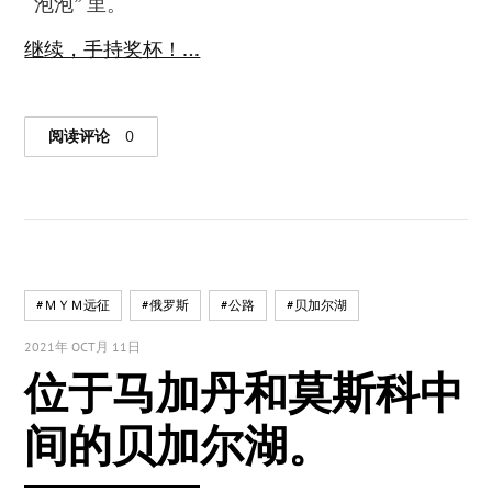
“泡泡” 里。
继续，手持奖杯！…
阅读评论
0
#ＭＹＭ远征
#俄罗斯
#公路
#贝加尔湖
2021年 OCT月 11日
位于马加丹和莫斯科中
间的贝加尔湖。