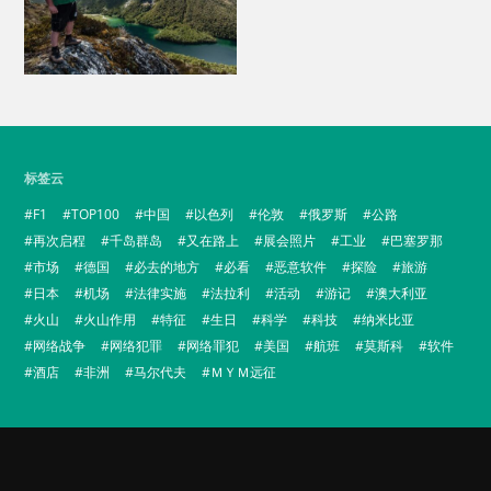
标签云
F1
TOP100
中国
以色列
伦敦
俄罗斯
公路
再次启程
千岛群岛
又在路上
展会照片
工业
巴塞罗那
市场
德国
必去的地方
必看
恶意软件
探险
旅游
日本
机场
法律实施
法拉利
活动
游记
澳大利亚
火山
火山作用
特征
生日
科学
科技
纳米比亚
网络战争
网络犯罪
网络罪犯
美国
航班
莫斯科
软件
酒店
非洲
马尔代夫
ＭＹＭ远征