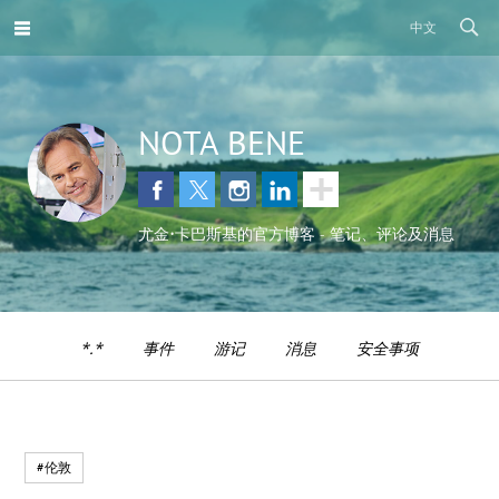
中文
NOTA BENE
尤金•卡巴斯基的官方博客 - 笔记、评论及消息
*.*
事件
游记
消息
安全事项
#伦敦