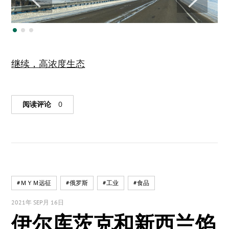
继续，高浓度生态
阅读评论
0
#ＭＹＭ远征
#俄罗斯
#工业
#食品
2021年 SEP月 16日
伊尔库茨克和新西兰馅