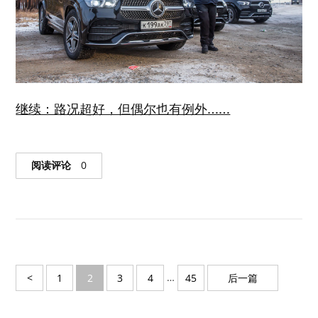
继续：路况超好，但偶尔也有例外……
阅读评论
0
…
<
1
2
3
4
45
后一篇