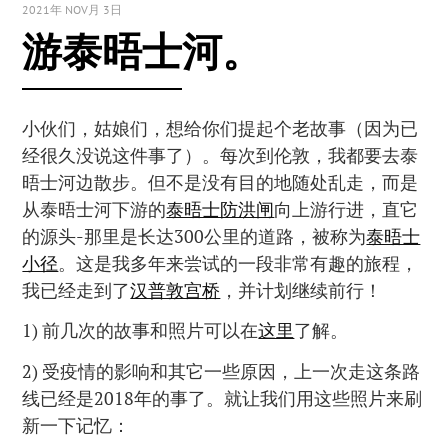
2021年 NOV月 3日
游泰晤士河。
小伙们，姑娘们，想给你们提起个老故事（因为已
经很久没说这件事了）。每次到伦敦，我都要去泰
晤士河边散步。但不是没有目的地随处乱走，而是
从泰晤士河下游的
泰晤士防洪闸
向上游行进，直它
的源头-那里是长达300公里的道路，被称为
泰晤士
小径
。这是我多年来尝试的一段非常有趣的旅程，
我已经走到了
汉普敦宫桥
，并计划继续前行！
1) 前几次的故事和照片可以在
这里
了解。
2) 受疫情的影响和其它一些原因，上一次走这条路
线已经是2018年的事了。就让我们用这些照片来刷
新一下记忆：