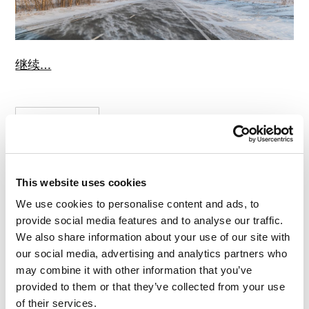
继续…
阅读评论
0
This website uses cookies
We use cookies to personalise content and ads, to
provide social media features and to analyse our traffic.
#ＭＹＭ远征
#公路
We also share information about your use of our site with
2021年 SEP月 29日
our social media, advertising and analytics partners who
2021冬，马加丹-莫斯
may combine it with other information that you’ve
provided to them or that they’ve collected from your use
of their services.