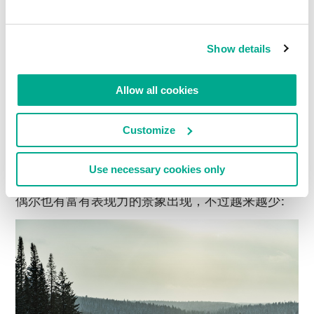
科方向的实际路况。
Show details
关于国道，我已经讲述过
科雷马
，
勒拿
，
阿穆尔
和
贝加尔
。科雷马和雅库特冬季的道路太神奇，而阿
Allow all cookies
穆尔到赤塔这一段风景如画，快到贝加尔湖时，四
周也很美，
圣海
就在远处。但之后路上就变得有点
Customize
无聊，身后和迎面都是车。另外，离乌拉尔越近和
过了乌拉尔后，从观赏的角度看，路上 “没啥可说
Use necessary cookies only
的”。
偶尔也有富有表现力的景象出现，不过越来越少: