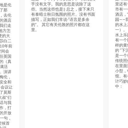
乎没有文字。我的意思是说除了这
里还有
地是伦
些。当然这些也是:) 总之，接下来只
市有一
了那
有泰晤士秋日氛围的照片。没有书面
酒店，
，去伦
描写，正如我们常说-“语言是多余
园——
的酒店
的”。 其它有关伦敦的照片都在这
的水上
我们走
里。
一）。
个地方怎
水上乐
硬的大
有一个
莎白二
样的黄
10年前
的 “下
空间会
是一个
任英国
传统照
的（真
在里面
充满活
小型，
。演讲
馆。有
梅伦，
计巧妙
安全和
中：
。会议让
了莫斯
大叔”们
话与我
作，打
的开放
说一句，
时候首