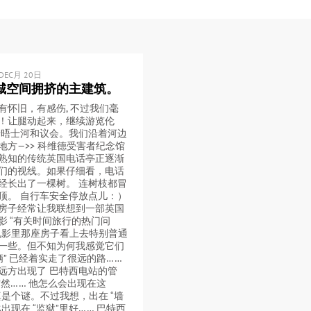
DEC月 20日
城空间拥挤的主建筑。
有怀旧，有感伤, 不过我们毫
！让腿动起来，继续游览伦
泰晤士河和议会。我们沿着河边
地方—>> 科维德受害者纪念馆
熟知的传统英国电话亭正逐渐
们的视线。如果仔细看，电话
经长出了一棵树。 连树枝都冒
顶。 自行车安全停放点儿：）
房子经常让我联想到一部英国
影 “有关时间旅行的热门问
电影里那座房子看上去特别普通
一些。但不知为何我感觉它们
哥俩” 已经着实走了很远的路……
远方出现了 巴特西电站的管
突然…… 他怎么会出现在这
真是个谜。不过我想，出在 “墙
出现在 “监狱”里好…… 巴特西