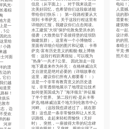
信息（从字面上）。对于我来说是一
电站！
岸风光-
次美好回忆，也希望你们这段叙述能
人震撼
还长着棕
带给你们快乐：） 第一段路程要从大
说的那
陶
坝到 卡蒂萨克，关于这段行程这里有
需要有
地方是
详细的汇报，我建议你们点击阅读。
建筑物
上是一
水工建筑”大坝”保护伦敦免受洪水的
在一起
，5公
侵袭（大致类似于圣彼得堡的堤坝防
设计师
因此出
御建筑群）。这里有一个小博物馆，
的的照
在这里给
里面有详细介绍的图片和记载： 卡蒂
泰晤士
! 小路
萨克-富有历史意义的船舰-舰上博物
平克·弗
来越
馆： 这段行程距离很短，可以视为
照片在
晤士河面
“热身”-一共才7公里。 因此加走一段
一
地下通道来作为补充： 在格林威治天
样的漂
文台游览是绝对必要的（详细故事在
左边的
这里，建议你们所有人都要看！：）
低，它们
这是一个非常有教育意义的历史遗
我们越
址，非常透彻地展示了地理定位技术
知道景
如何使英国成为了 “海洋领主”并征服
么路标！
了半个世界。 第二段行程-是从卡蒂
丝俱乐
萨克/格林威治某个地方到伦敦市中心
伦敦市
河畔。（这段我也讲述过了，就在那
标志，边
里）这也是一条非常愉快和让人长见
不受欢
识路线，走起来轻松而愉快（天好
样的标
时）。突然，一座彼得大帝的纪念碑
。 河岸
出现在眼前！ 又突然，眼前出现了一