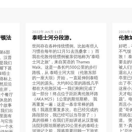
2022年 JAN月 11日
2021年 
普顿法
泰晤士河分段游。
伦敦
世间存在各种传统惯例。比如有些人
好吧，
习惯在每年的12月31去洗桑拿：）而
不气馁
第6部
我在伦敦传统惯例被亲切地称为”泰晤
敦！ 
。汉普
士河之旅”，来自英语的 Thames
要去的
是我们
Walk。这是一条长约300公里的步行
被人们
耀下甚
路线，从 泰晤士河大坝 （伦敦东部
退出人
泰晤士
的一座大坝）开始，一直延伸到泰晤
亭里已
路标上
士河的源头。大约80公里的路线几乎
出了亭
然后沿
都在大伦敦区域——我们刚刚完成了
这座小
左岸，
这一部分！终点位于距距离伦敦环路
天才电
这个餐厅
（AKA M25）1公里的斯坦斯桥。 我
题”。
休息的
再重复一遍：这是一条非常棒的路
而且小
个故事
线！我愿意重复多次。在已经完成的
是 “
，我们出
路段部分，我已经可以当导游了：）
而就在
里面有
真的很棒！在我们开始讲述从汉普顿
道。 
，与它告
法院到斯坦斯桥的20公里长的泰晤士
里？-
和一个水
河游记之前，我将简要回顾一下游览
上”总比
如诗如画