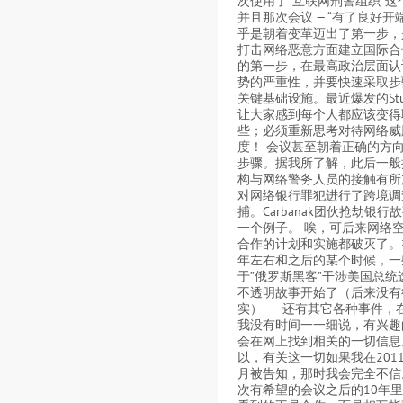
次使用了”互联网刑警组织”这
并且那次会议 — “有了良好开
乎是朝着变革迈出了第一步，
打击网络恶意方面建立国际合
的第一步，在最高政治层面认
势的严重性，并要快速采取步
关键基础设施。最近爆发的Stux
让大家感到每个人都应该变得
些；必须重新思考对待网络威
度！ 会议甚至朝着正确的方
步骤。据我所了解，此后一般
构与网络警务人员的接触有所
对网络银行罪犯进行了跨境调
捕。Carbanak团伙抢劫银行
一个例子。 唉，可后来网络
合作的计划和实施都破灭了。在
年左右和之后的某个时候，一
于”俄罗斯黑客”干涉美国总统
不透明故事开始了（后来没有
实）——还有其它各种事件，
我没有时间一一细说，有兴趣
会在网上找到相关的一切信息
以，有关这一切如果我在2011
月被告知，那时我会完全不信
次有希望的会议之后的10年