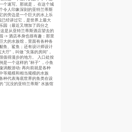
一个速写。那就是， 在这个城
个令人印象深刻的亚特兰蒂斯
它的旁边是一个巨大的水上乐
我已经讲过它，是世界上最大
乐园（最近又增加了四分之
 这是从亚特兰蒂斯酒店望去的
园 -> 酒店本身也很有趣：那里
巨大的水族馆，里面有各种各
貂鱼、鲨鱼；还有设计师设计
沉大厅”，叫做 “失落的房间”，
很值得漫步的地方。 入口处按
例是一个这样的 “杯子” ，小鱼
漩涡般游动: 再向前就是各种
中等规模和相当规模的水族
各种代表海底世界的鱼类在设
的 “沉没的亚特兰蒂斯” 水族馆