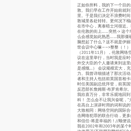
正如你所料，我的下一个目的
敦。我们早在工作开始前就到
里。于是我们决定不浪费时间
敦城里各处转转。更何况下榻
在市中心，离泰晤士河很近。
在伦敦的街上……突然-> 这
么会感觉如此熟悉……我那僵
脑想起了什么？这不就是伊丽
世会议中心嘛——>整整（！）
（2011年11月），伦敦网络
议在这里举行，当时我是应时
外交大臣的个人邀请来到这里
是感慨…） 会议规模宏大，
力。我曾详细描述了那次活动
者和主持人包括前英国首相卡
时任美国副总统拜登，前英国
反恐部长詹姆斯·布罗肯希尔
我欣喜万分，非常乐观地回到
科！ 怎么会不让我兴奋呢，”
在高台上演讲时用的词和说的
大致相同：网络空间的国际合
击网络犯罪的联合行动，更多
和信任-将是幸福的！//顺便
我在2002年和2003年的某个