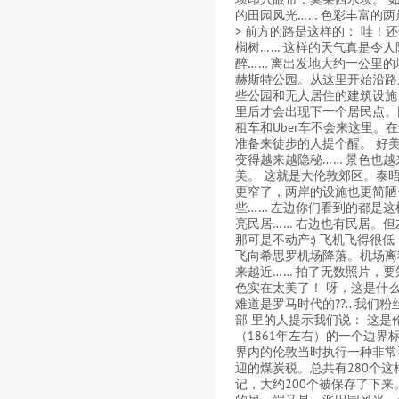
的田园风光…… 色彩丰富的两
> 前方的路是这样的： 哇！
榈树…… 这样的天气真是令人
醉…… 离出发地大约一公里的
赫斯特公园。从这里开始沿路
些公园和无人居住的建筑设施
里后才会出现下一个居民点。
租车和Uber车不会来这里。
准备来徒步的人提个醒。 好美
变得越来越隐秘…… 景色也越
美。 这就是大伦敦郊区。泰
更窄了，两岸的设施也更简陋
些…… 左边你们看到的都是这
亮民居…… 右边也有民居。但
那可是不动产:) 飞机飞得很
飞向希思罗机场降落。机场离
来越近…… 拍了无数照片，要
色实在太美了！ 呀，这是什
难道是罗马时代的??.. 我们粉
部 里的人提示我们说： 这是
（1861年左右）的一个边界
界内的伦敦当时执行一种非常
迎的煤炭税。总共有280个这
记，大约200个被保存了下来