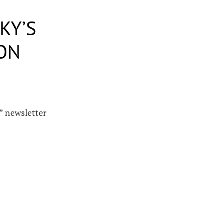
KY’S
ION
” newsletter