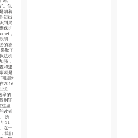
个词。
端”。似
是朝着
作迈出
识到局
骤保护
net，
聪明
胁的态
向采取了
执法机
加强，
查和逮
故事就是
空间国际
2016
些关
选举的
得到证
在这里
的读者
。 所
年11
。在一
里，我们