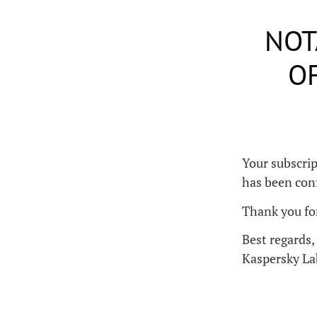
NOT
OF
Your subscrip
has been con
Thank you for
Best regards,
Kaspersky L