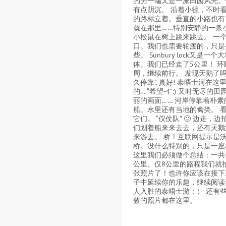
的另一端又是一派田园风光。
有点阴沉。 沿着小径，不时
的路标立着。垂直的小路也有
就在那里……特别安静的一条
小松鼠在树上跳来跳去。 一
口。我们也需要轮渡的，只是
些。 Sunbury lock又是一
体。我们已经走了5公里！ 环
周，继续前行。 发现天鹅了吗
久停靠”. 真好! 泰晤士河在这
的… “希望-4”:) 又时无尽的
丽的画面…… 河岸停靠着朴素
船。水里还有当地的禽类。 
它们。 “仪仗队” 🙂 边走，边
们划着船来来去去，还有天鹅
来游去。 桥！互联网提示是
桥。没什么特别的，只是一座
这里我们必须做个总结：一共
公里。仅8公里的路程我们就拍
张照片了！也许你应该在接下
子中延续你的乐趣，继续阅读
人入胜的泰晤士游：） 还有
敦的照片都在这里。