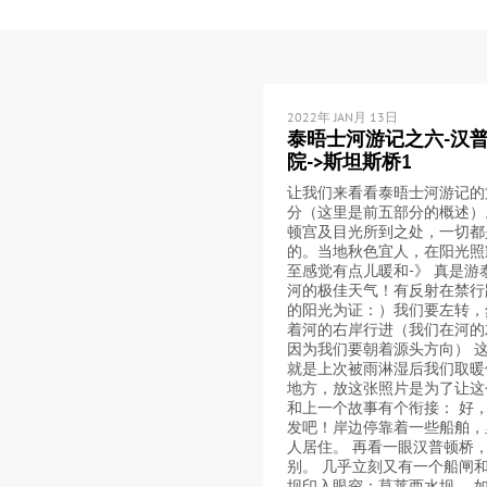
2022年 JAN月 13日
泰晤士河游记之六-汉
院->斯坦斯桥1
让我们来看看泰晤士河游记的
分（这里是前五部分的概述）
顿宫及目光所到之处，一切都
的。当地秋色宜人，在阳光照
至感觉有点儿暖和-》 真是游
河的极佳天气！有反射在禁行
的阳光为证：）我们要左转，
着河的右岸行进（我们在河的
因为我们要朝着源头方向） 
就是上次被雨淋湿后我们取暖
地方，放这张照片是为了让这
和上一个故事有个衔接： 好
发吧！岸边停靠着一些船舶，
人居住。 再看一眼汉普顿桥
别。 几乎立刻又有一个船闸
坝印入眼帘：莫莱西水坝。 