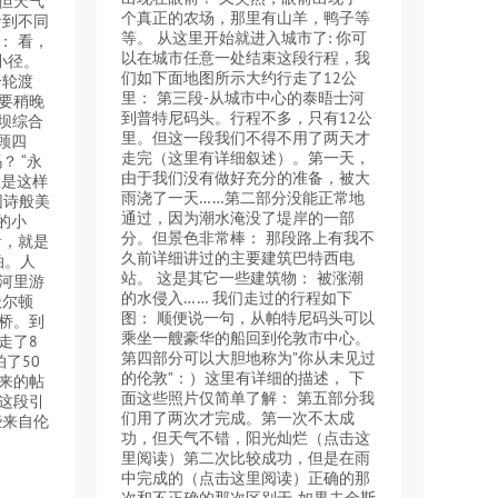
但天气
个真正的农场，那里有山羊，鸭子等
看到不同
等。 从这里开始就进入城市了: 你可
： 看，
以在城市任意一处结束这段行程，我
小径。
们如下面地图所示大约行走了12公
个轮渡
里： 第三段-从城市中心的泰晤士河
要稍晚
到普特尼码头。行程不多，只有12公
个大坝综合
里。但这一段我们不得不用了两天才
顾四
走完（这里有详细叙述）。第一天，
？ “永
由于我们没有做好充分的准备，被大
里是这样
雨浇了一天……第二部分没能正常地
田园诗般美
通过，因为潮水淹没了堤岸的一部
的小
分。但景色非常棒： 那段路上有我不
看，就是
久前详细讲过的主要建筑巴特西电
拍。人
站。 这是其它一些建筑物： 被涨潮
河里游
的水侵入…… 我们走过的行程如下
沃尔顿
图： 顺便说一句，从帕特尼码头可以
桥。到
乘坐一艘豪华的船回到伦敦市中心。
走了8
第四部分可以大胆地称为”你从未见过
了50
的伦敦”：）这里有详细的描述， 下
来的帖
面这些照片仅简单了解： 第五部分我
这段引
们用了两次才完成。第一次不太成
些来自伦
功，但天气不错，阳光灿烂（点击这
里阅读）第二次比较成功，但是在雨
中完成的（点击这里阅读）正确的那