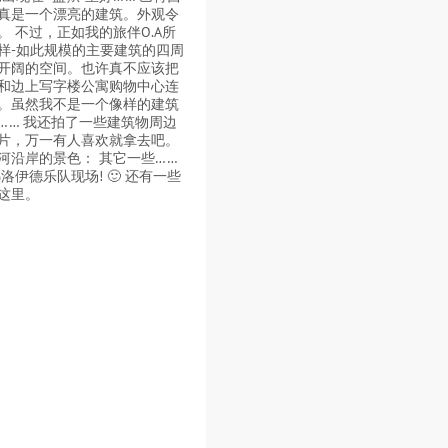
真是一个漂亮的建筑。外观令
。 不过，正如我的旅伴O.A所
样-如此规模的主要建筑的四周
开阔的空间。也许真不应该把
和边上写字楼公寓购物中心连
。虽然我不是一个像样的建筑
…… 我还拍了一些建筑物周边
片，万一有人喜欢就拿去吧。
河沿岸的景色： 其它一些……
洛伊德乐队现场! 🙂 还有一些
这里。