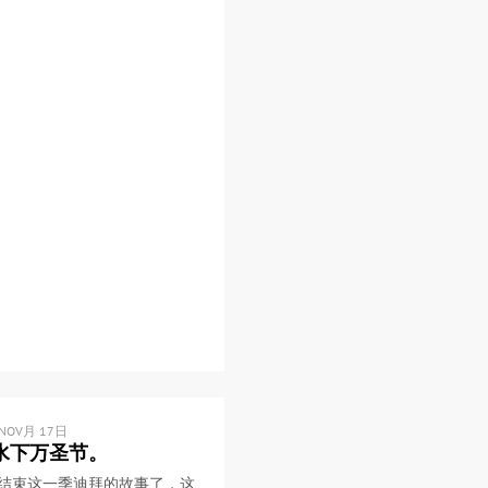
 NOV月 17日
水下万圣节。
结束这一季迪拜的故事了，这