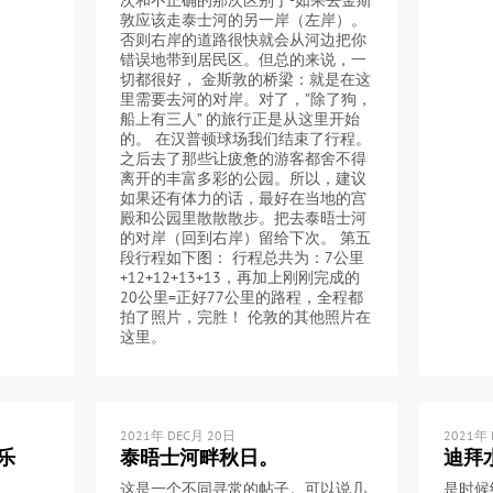
次和不正确的那次区别于-如果去金斯
敦应该走泰士河的另一岸（左岸）。
否则右岸的道路很快就会从河边把你
错误地带到居民区。但总的来说，一
切都很好， 金斯敦的桥梁：就是在这
里需要去河的对岸。对了，”除了狗，
船上有三人” 的旅行正是从这里开始
的。 在汉普顿球场我们结束了行程。
之后去了那些让疲惫的游客都舍不得
离开的丰富多彩的公园。所以，建议
如果还有体力的话，最好在当地的宫
殿和公园里散散散步。把去泰晤士河
的对岸（回到右岸）留给下次。 第五
段行程如下图： 行程总共为：7公里
+12+12+13+13，再加上刚刚完成的
20公里=正好77公里的路程，全程都
拍了照片，完胜！ 伦敦的其他照片在
这里。
2021年 DEC月 20日
2021年
乐
泰晤士河畔秋日。
迪拜
这是一个不同寻常的帖子。可以说几
是时候