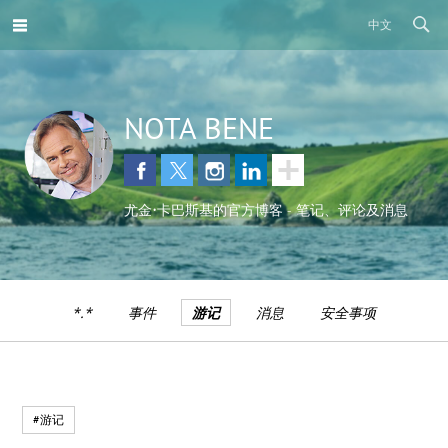
中文
NOTA BENE
尤金•卡巴斯基的官方博客 - 笔记、评论及消息
*.*
事件
游记
消息
安全事项
#游记