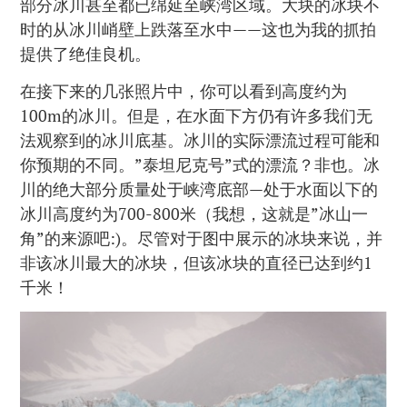
部分冰川甚至都已绵延至峡湾区域。大块的冰块不
时的从冰川峭壁上跌落至水中——这也为我的抓拍
提供了绝佳良机。
在接下来的几张照片中，你可以看到高度约为
100m的冰川。但是，在水面下方仍有许多我们无
法观察到的冰川底基。冰川的实际漂流过程可能和
你预期的不同。”泰坦尼克号”式的漂流？非也。冰
川的绝大部分质量处于峡湾底部—处于水面以下的
冰川高度约为700-800米（我想，这就是”冰山一
角”的来源吧:)。尽管对于图中展示的冰块来说，并
非该冰川最大的冰块，但该冰块的直径已达到约1
千米！