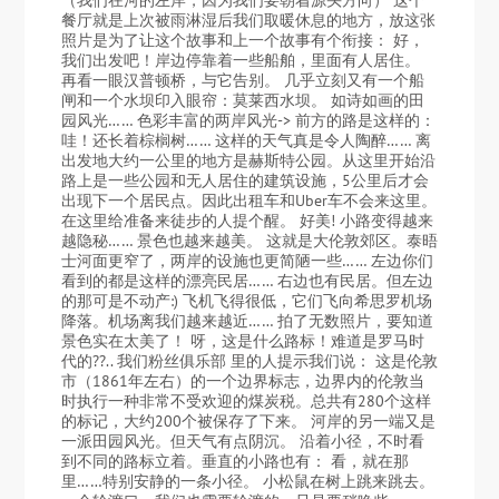
餐厅就是上次被雨淋湿后我们取暖休息的地方，放这张
照片是为了让这个故事和上一个故事有个衔接： 好，
我们出发吧！岸边停靠着一些船舶，里面有人居住。
再看一眼汉普顿桥，与它告别。 几乎立刻又有一个船
闸和一个水坝印入眼帘：莫莱西水坝。 如诗如画的田
园风光…… 色彩丰富的两岸风光-> 前方的路是这样的：
哇！还长着棕榈树…… 这样的天气真是令人陶醉…… 离
出发地大约一公里的地方是赫斯特公园。从这里开始沿
路上是一些公园和无人居住的建筑设施，5公里后才会
出现下一个居民点。因此出租车和Uber车不会来这里。
在这里给准备来徒步的人提个醒。 好美! 小路变得越来
越隐秘…… 景色也越来越美。 这就是大伦敦郊区。泰晤
士河面更窄了，两岸的设施也更简陋一些…… 左边你们
看到的都是这样的漂亮民居…… 右边也有民居。但左边
的那可是不动产:) 飞机飞得很低，它们飞向希思罗机场
降落。机场离我们越来越近…… 拍了无数照片，要知道
景色实在太美了！ 呀，这是什么路标！难道是罗马时
代的??.. 我们粉丝俱乐部 里的人提示我们说： 这是伦敦
市（1861年左右）的一个边界标志，边界内的伦敦当
时执行一种非常不受欢迎的煤炭税。总共有280个这样
的标记，大约200个被保存了下来。 河岸的另一端又是
一派田园风光。但天气有点阴沉。 沿着小径，不时看
到不同的路标立着。垂直的小路也有： 看，就在那
里……特别安静的一条小径。 小松鼠在树上跳来跳去。