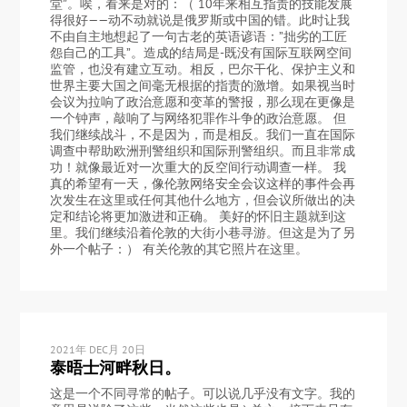
堂”。唉，看来是对的：（ 10年来相互指责的技能发展
得很好——动不动就说是俄罗斯或中国的错。此时让我
不由自主地想起了一句古老的英语谚语：”拙劣的工匠
怨自己的工具”。造成的结局是-既没有国际互联网空间
监管，也没有建立互动。相反，巴尔干化、保护主义和
世界主要大国之间毫无根据的指责的激增。如果视当时
会议为拉响了政治意愿和变革的警报，那么现在更像是
一个钟声，敲响了与网络犯罪作斗争的政治意愿。 但
我们继续战斗，不是因为，而是相反。我们一直在国际
调查中帮助欧洲刑警组织和国际刑警组织。而且非常成
功！就像最近对一次重大的反空间行动调查一样。 我
真的希望有一天，像伦敦网络安全会议这样的事件会再
次发生在这里或任何其他什么地方，但会议所做出的决
定和结论将更加激进和正确。 美好的怀旧主题就到这
里。我们继续沿着伦敦的大街小巷寻游。但这是为了另
外一个帖子：） 有关伦敦的其它照片在这里。
2021年 DEC月 20日
泰晤士河畔秋日。
这是一个不同寻常的帖子。可以说几乎没有文字。我的