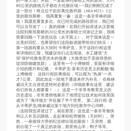
的一座大坝）开始，一直延伸到泰晤士河的源头。大约
80公里的路线几乎都在大伦敦区域——我们刚刚完成了
这一部分！终点位于距距离伦敦环路（AKA M25）1公
里的斯坦斯桥。 我再重复一遍：这是一条非常棒的路
线！我愿意重复多次。在已经完成的路段部分，我已经
可以当导游了：）真的很棒！在我们开始讲述从汉普顿
法院到斯坦斯桥的20公里长的泰晤士河游记之前，我将
简要回顾一下游览信息（从字面上）。对于我来说是一
次美好回忆，也希望你们这段叙述能带给你们快乐：）
第一段路程要从大坝到 卡蒂萨克，关于这段行程这里
有详细的汇报，我建议你们点击阅读。水工建筑”大
坝”保护伦敦免受洪水的侵袭（大致类似于圣彼得堡的
堤坝防御建筑群）。这里有一个小博物馆，里面有详细
介绍的图片和记载： 卡蒂萨克-富有历史意义的船舰-舰
上博物馆： 这段行程距离很短，可以视为 “热身”-一共
才7公里。 因此加走一段地下通道来作为补充： 在格林
威治天文台游览是绝对必要的（详细故事在这里，建议
你们所有人都要看！：） 这是一个非常有教育意义的
历史遗址，非常透彻地展示了地理定位技术如何使英国
成为了 “海洋领主”并征服了半个世界。 第二段行程-是
从卡蒂萨克/格林威治某个地方到伦敦市中心河畔。
（这段我也讲述过了，就在那里）这也是一条非常愉快
和让人长见识路线，走起来轻松而愉快（天好时）。突
然，一座彼得大帝的纪念碑出现在眼前！ 又突然，眼
前出现了一个真正的农场，那里有山羊，鸭子等等。