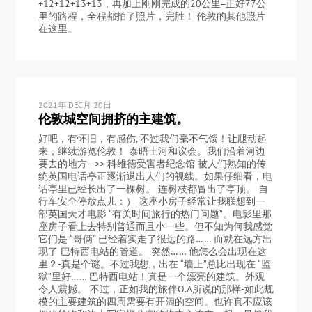
+12+12+13+13，再加上刚刚完成的20公里=正好77公
里的路程，全程都拍了照片，完胜！ 伦敦的其他照片
在这里。
2021年 DEC月 20日
伦敦城空间拥挤的主建筑。
好吧，有怀旧，有感伤, 不过我们毫不气馁！让腿动起
来，继续游览伦敦！ 泰晤士河和议会。我们沿着河边
要去的地方—>> 科维德受害者纪念馆 被人们熟知的传
统英国电话亭正逐渐退出人们的视线。如果仔细看，电
话亭里已经长出了一棵树。 连树枝都冒出了亭顶。 自
行车安全停放点儿：） 这座小房子经常让我联想到一
部英国天才电影 “有关时间旅行的热门问题”。电影里那
座房子看上去特别普通而且小一些。但不知为何我感觉
它们是 “哥俩” 已经着实走了很远的路…… 而就在远方出
现了 巴特西电站的管道。 突然…… 他怎么会出现在这
里？-真是个谜。不过我想，出在 “墙上”总比出现在 “监
狱”里好…… 巴特西电站！真是一个漂亮的建筑。外观
令人震撼。 不过，正如我的旅伴O.A所说的那样-如此规
模的主要建筑的四周需要有开阔的空间。也许真不应该