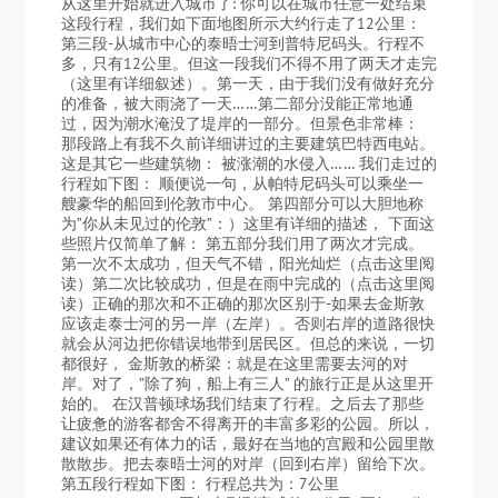
从这里开始就进入城市了: 你可以在城市任意一处结束
这段行程，我们如下面地图所示大约行走了12公里：
第三段-从城市中心的泰晤士河到普特尼码头。行程不
多，只有12公里。但这一段我们不得不用了两天才走完
（这里有详细叙述）。第一天，由于我们没有做好充分
的准备，被大雨浇了一天……第二部分没能正常地通
过，因为潮水淹没了堤岸的一部分。但景色非常棒：
那段路上有我不久前详细讲过的主要建筑巴特西电站。
这是其它一些建筑物： 被涨潮的水侵入…… 我们走过的
行程如下图： 顺便说一句，从帕特尼码头可以乘坐一
艘豪华的船回到伦敦市中心。 第四部分可以大胆地称
为”你从未见过的伦敦”：）这里有详细的描述， 下面这
些照片仅简单了解： 第五部分我们用了两次才完成。
第一次不太成功，但天气不错，阳光灿烂（点击这里阅
读）第二次比较成功，但是在雨中完成的（点击这里阅
读）正确的那次和不正确的那次区别于-如果去金斯敦
应该走泰士河的另一岸（左岸）。否则右岸的道路很快
就会从河边把你错误地带到居民区。但总的来说，一切
都很好， 金斯敦的桥梁：就是在这里需要去河的对
岸。对了，”除了狗，船上有三人” 的旅行正是从这里开
始的。 在汉普顿球场我们结束了行程。之后去了那些
让疲惫的游客都舍不得离开的丰富多彩的公园。所以，
建议如果还有体力的话，最好在当地的宫殿和公园里散
散散步。把去泰晤士河的对岸（回到右岸）留给下次。
第五段行程如下图： 行程总共为：7公里