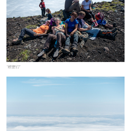
“螃蟹们”