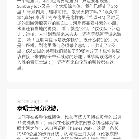
一个轮渡口。我们也需要轮渡的，只是要稍晚些。
Sunbury lock又是一个大坝综合体。我们已经走了5公
里！ 环顾四周，继续前行。 发现天鹅了吗？ “永久停
靠”. 真好! 泰晤士河在这里是这样的… “希望-4”:) 又时无
尽的田园诗般美丽的画面…… 河岸停靠着朴素的小船。
水里还有当地的禽类。 看，就是它们。 “仪仗队” 🙂 边
走，边拍。人们划着船来来去去，还有天鹅河里游来游
去。 桥！互联网提示是沃尔顿桥。没什么特别的，只
是一座桥。到这里我们必须做个总结：一共走了8公
里。仅8公里的路程我们就拍了50张照片了！也许你应
该在接下来的帖子中延续你的乐趣，继续阅读这段引人
入胜的泰晤士游：） 还有些来自伦敦的照片都在这
里。
2022年 JAN月 11日
泰晤士河分段游。
世间存在各种传统惯例。比如有些人习惯在每年的12月
31去洗桑拿：）而我在伦敦传统惯例被亲切地称为”泰
晤士河之旅”，来自英语的 Thames Walk。这是一条长
约300公里的步行路线，从 泰晤士河大坝 （伦敦东部