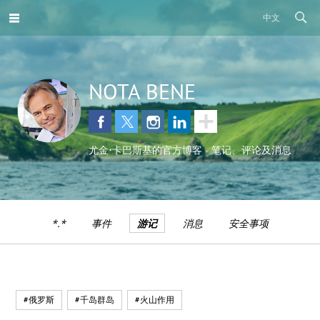
中文
NOTA BENE
尤金•卡巴斯基的官方博客 - 笔记、评论及消息
*.*
事件
游记
消息
安全事项
#俄罗斯
#千岛群岛
#火山作用