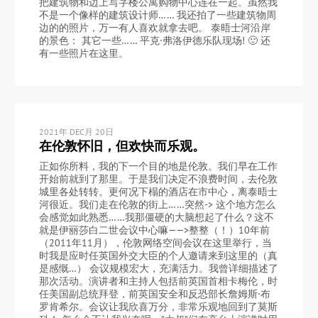
把建筑物和边上写字楼公寓购物中心连在一起。虽然我
不是一个像样的建筑设计师…… 我还拍了一些建筑物周
边的的照片，万一有人喜欢就拿去吧。 泰晤士河沿岸
的景色： 其它一些…… 平克·弗洛伊德乐队现场! 🙂 还
有一些照片在这里。
2021年 DEC月 20日
在伦敦怀旧，但欢快而乐观。
正如你所料，我的下一个目的地是伦敦。我们早在工作
开始前就到了那里。于是我们决定不浪费时间，去伦敦
城里各处转转。更何况下榻的酒店在市中心，离泰晤士
河很近。我们走在伦敦的街上……突然-> 这个地方怎么
会感觉如此熟悉……我那僵硬的大脑想起了什么？这不
就是伊丽莎白二世会议中心嘛——>整整（！）10年前
（2011年11月），伦敦网络空间会议在这里举行，当
时我是应时任英国外交大臣的个人邀请来到这里的（真
是感慨…） 会议规模宏大，充满活力。我曾详细描述了
那次活动。演讲者和主持人包括前英国首相卡梅伦，时
任美国副总统拜登，前英国安全和反恐部长詹姆斯·布
罗肯希尔。会议让我欣喜万分，非常乐观地回到了莫斯