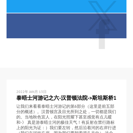
2022年 JAN月 13日
泰晤士河游记之六-汉普顿法院->斯坦斯桥1
让我们来看看泰晤士河游记的第6部分（这里是前五部
分的概述）。汉普顿宫及目光所到之处，一切都是我们
的。当地秋色宜人，在阳光照耀下甚至感觉有点儿暖
和-》 真是游泰晤士河的极佳天气！有反射在禁行路标
上的阳光为证：）我们要左转，然后沿着河的右岸行进
（我们在河的左岸，因为我们要朝着源头方向） 这个