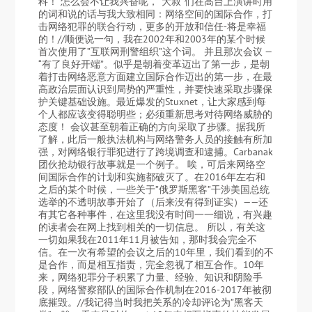
科！ 怎么会不让我兴奋呢，”大叔”们在高台上演讲时用
的词和说的话与我大致相同：网络空间的国际合作，打
击网络犯罪的联合行动，更多的开放和信任-将是幸福
的！//顺便说一句，我在2002年和2003年的某个时候
首次使用了”互联网刑警组织”这个词。 并且那次会议 —
“有了良好开端”。似乎是朝着变革迈出了第一步，是朝
着打击网络恶意方面建立国际合作迈出的第一步，在最
高政治层面认识到局势的严重性，并要快速采取步骤保
护关键基础设施。最近爆发的Stuxnet，让大家感到每
个人都应该变得聪明些；必须重新思考对待网络威胁的
态度！ 会议甚至朝着正确的方向采取了步骤。据我所
了解，此后一般执法机构与网络警务人员的接触有所加
强，对网络银行罪犯进行了跨境调查和逮捕。Carbanak
团伙抢劫银行故事就是一个例子。 唉，可后来网络空
间国际合作的计划和实施都破灭了。在2016年左右和
之后的某个时候，一些关于”俄罗斯黑客”干涉美国总统
选举的不透明故事开始了（后来没有得到证实）——还
有其它各种事件，在这里我没有时间一一细说，有兴趣
的读者会在网上找到相关的一切信息。 所以，有关这
一切如果我在2011年11月被告知，那时我会完全不
信。在一次有希望的会议之后的10年里，我们看到的不
是合作，而是相互指责，完全忽视了相互合作。10年
来，网络犯罪分子积累了力量、经验、知识和阴险手
段，网络警察部队的国际合作机制在2016-2017年被彻
底摧毁。//我记得当时我把关系的冷却评论为”黑客天