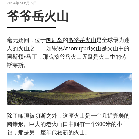
2014年 SEP月 5日
爷爷岳火山
毫无疑问，位于
国后岛
的
爷爷岳火山
是全球最为迷
人的火山之一。如果说
Atsonupuri火山
是火山中的
阿斯顿•马丁，那么爷爷岳火山无疑是火山中的劳
斯莱斯。
除了峰顶被切断之外，这座火山是一个几近完美的
圆锥形。巨大的老火山口中间有一个300米的小山
包，那是另一座年代较新的火山。