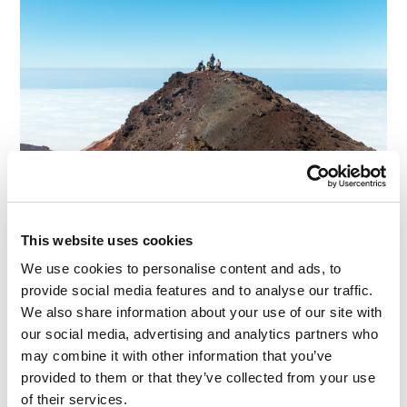
从爷爷岳火山峰顶看到的瑰丽美景，
This website uses cookies
@e_kaspersky。你会有跳恰恰舞的冲动。
We use cookies to personalise content and ads, to
provide social media features and to analyse our traffic.
We also share information about your use of our site with
our social media, advertising and analytics partners who
may combine it with other information that you’ve
provided to them or that they’ve collected from your use
of their services.