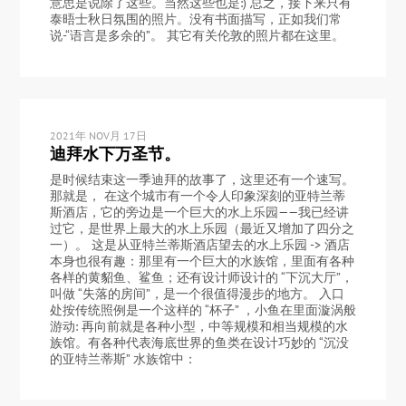
意思是说除了这些。当然这些也是:) 总之，接下来只有
泰晤士秋日氛围的照片。没有书面描写，正如我们常
说-“语言是多余的”。 其它有关伦敦的照片都在这里。
2021年 NOV月 17日
迪拜水下万圣节。
是时候结束这一季迪拜的故事了，这里还有一个速写。
那就是， 在这个城市有一个令人印象深刻的亚特兰蒂
斯酒店，它的旁边是一个巨大的水上乐园——我已经讲
过它，是世界上最大的水上乐园（最近又增加了四分之
一）。 这是从亚特兰蒂斯酒店望去的水上乐园 -> 酒店
本身也很有趣：那里有一个巨大的水族馆，里面有各种
各样的黄貂鱼、鲨鱼；还有设计师设计的 “下沉大厅”，
叫做 “失落的房间”，是一个很值得漫步的地方。 入口
处按传统照例是一个这样的 “杯子” ，小鱼在里面漩涡般
游动: 再向前就是各种小型，中等规模和相当规模的水
族馆。有各种代表海底世界的鱼类在设计巧妙的 “沉没
的亚特兰蒂斯” 水族馆中：