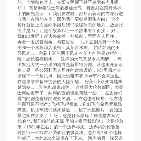
的。当地秋色宜人，在阳光照耀下甚至感觉有点儿暖
和-》 真是游泰晤士河的极佳天气！有反射在禁行路标
上的阳光为证：）我们要左转，然后沿着河的右岸行进
（我们在河的左岸，因为我们要朝着源头方向） 这个
餐厅就是上次被雨淋湿后我们取暖休息的地方，放这张
照片是为了让这个故事和上一个故事有个衔接： 好，
我们出发吧！岸边停靠着一些船舶，里面有人居住。
再看一眼汉普顿桥，与它告别。 几乎立刻又有一个船
闸和一个水坝印入眼帘：莫莱西水坝。 如诗如画的田
园风光…… 色彩丰富的两岸风光-> 前方的路是这样的：
哇！还长着棕榈树…… 这样的天气真是令人陶醉…… 离
出发地大约一公里的地方是赫斯特公园。从这里开始沿
路上是一些公园和无人居住的建筑设施，5公里后才会
出现下一个居民点。因此出租车和Uber车不会来这里。
在这里给准备来徒步的人提个醒。 好美! 小路变得越来
越隐秘…… 景色也越来越美。 这就是大伦敦郊区。泰晤
士河面更窄了，两岸的设施也更简陋一些…… 左边你们
看到的都是这样的漂亮民居…… 右边也有民居。但左边
的那可是不动产:) 飞机飞得很低，它们飞向希思罗机场
降落。机场离我们越来越近…… 拍了无数照片，要知道
景色实在太美了！ 呀，这是什么路标！难道是罗马时
代的??.. 我们粉丝俱乐部 里的人提示我们说： 这是伦敦
市（1861年左右）的一个边界标志，边界内的伦敦当
时执行一种非常不受欢迎的煤炭税。总共有280个这样
的标记，大约200个被保存了下来。 河岸的另一端又是