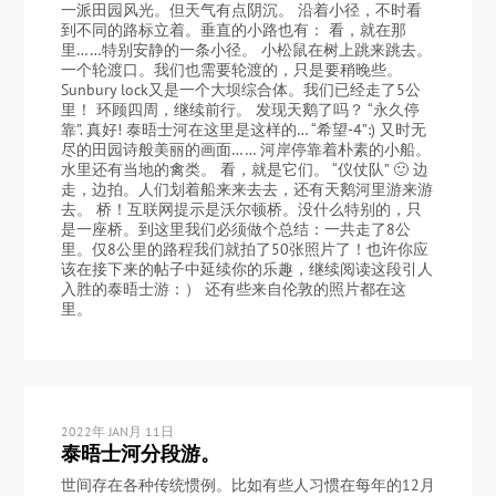
一派田园风光。但天气有点阴沉。 沿着小径，不时看
到不同的路标立着。垂直的小路也有： 看，就在那
里……特别安静的一条小径。 小松鼠在树上跳来跳去。
一个轮渡口。我们也需要轮渡的，只是要稍晚些。
Sunbury lock又是一个大坝综合体。我们已经走了5公
里！ 环顾四周，继续前行。 发现天鹅了吗？ “永久停
靠”. 真好! 泰晤士河在这里是这样的… “希望-4”:) 又时无
尽的田园诗般美丽的画面…… 河岸停靠着朴素的小船。
水里还有当地的禽类。 看，就是它们。 “仪仗队” 🙂 边
走，边拍。人们划着船来来去去，还有天鹅河里游来游
去。 桥！互联网提示是沃尔顿桥。没什么特别的，只
是一座桥。到这里我们必须做个总结：一共走了8公
里。仅8公里的路程我们就拍了50张照片了！也许你应
该在接下来的帖子中延续你的乐趣，继续阅读这段引人
入胜的泰晤士游：） 还有些来自伦敦的照片都在这
里。
2022年 JAN月 11日
泰晤士河分段游。
世间存在各种传统惯例。比如有些人习惯在每年的12月