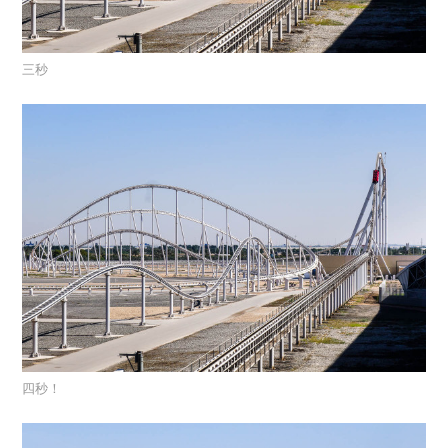
三秒
四秒！