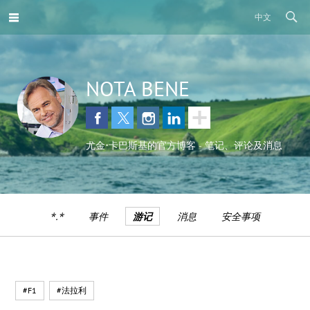
中文
NOTA BENE
尤金•卡巴斯基的官方博客 - 笔记、评论及消息
*.*
事件
游记
消息
安全事项
#F1
#法拉利