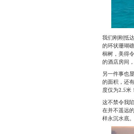
我们刚刚抵
的环状珊瑚
榈树，美得
的酒店房间
另一件事也
的面积，还
度仅为2.5米
这不禁令我
在并不遥远
样永沉水底