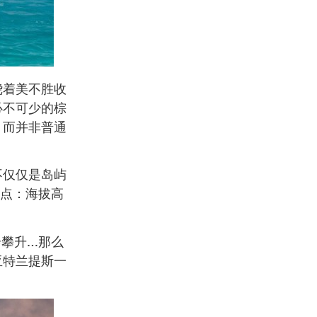
绕着美不胜收
必不可少的棕
，而并非普通
不仅仅是岛屿
一点：海拔高
步攀升…那么
亚特兰提斯一