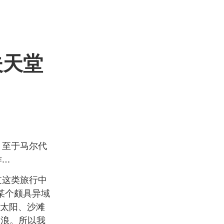
夫天堂
。至于马尔代
作…
过这类旅行中
某个颇具异域
是太阳、沙滩
冲浪。所以我