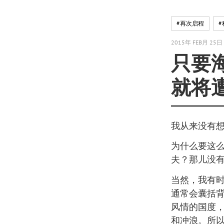
#再次启程
#
2015年 FEB月 25日
只要
就将
我从来没有
为什么要这
夫？那儿没
当然，我有
通常会囊括
风情的国度
和冲浪。所以