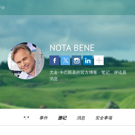
平台
NOTA BENE
尤金•卡巴斯基的官方博客 - 笔记、评论及
消息
*.*
事件
游记
消息
安全事项