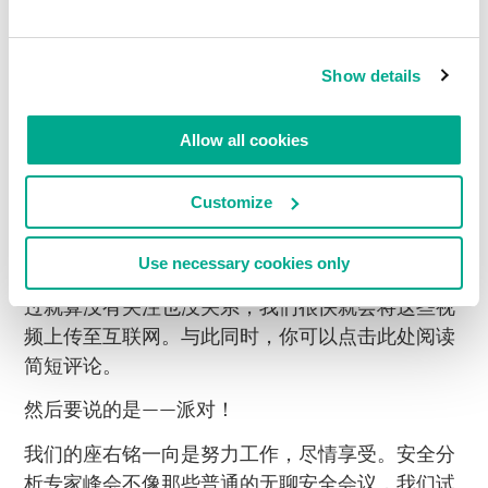
其中有一场演讲的主题是围绕
芯片
，在这次演讲
Show details
中，几位卡巴斯基员工自告奋勇，将一块NFC芯片
植入了自己的皮肤下！！他们甚至为它编写了程
Allow all cookies
序，随后用自己的智能手机进行了读取！
https://instagram.com/p/zNenpJv0Pr/
Customize
我们先前提醒过读者，如果你一直关注我们的新闻
Use necessary cookies only
和
推特
，就可以（几乎）实时地聆听所有演讲。不
过就算没有关注也没关系，我们很快就会将这些视
频上传至互联网。与此同时，你可以点击此处阅读
简短评论。
然后要说的是——派对！
我们的座右铭一向是努力工作，尽情享受。安全分
析专家峰会不像那些普通的无聊安全会议，我们试