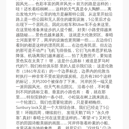
园风光…… 色彩丰富的两岸风光-> 前方的路是这样的：
哇！还长着棕榈树…… 这样的天气真是令人陶醉…… 离
出发地大约一公里的地方是赫斯特公园。从这里开始沿
路上是一些公园和无人居住的建筑设施，5公里后才会
出现下一个居民点。因此出租车和Uber车不会来这里。
在这里给准备来徒步的人提个醒。 好美! 小路变得越来
越隐秘…… 景色也越来越美。 这就是大伦敦郊区。泰晤
士河面更窄了，两岸的设施也更简陋一些…… 左边你们
看到的都是这样的漂亮民居…… 右边也有民居。但左边
的那可是不动产:) 飞机飞得很低，它们飞向希思罗机场
降落。机场离我们越来越近…… 拍了无数照片，要知道
景色实在太美了！ 呀，这是什么路标！难道是罗马时
代的??.. 我们粉丝俱乐部 里的人提示我们说： 这是伦敦
市（1861年左右）的一个边界标志，边界内的伦敦当
时执行一种非常不受欢迎的煤炭税。总共有280个这样
的标记，大约200个被保存了下来。 河岸的另一端又是
一派田园风光。但天气有点阴沉。 沿着小径，不时看
到不同的路标立着。垂直的小路也有： 看，就在那
里……特别安静的一条小径。 小松鼠在树上跳来跳去。
一个轮渡口。我们也需要轮渡的，只是要稍晚些。
Sunbury lock又是一个大坝综合体。我们已经走了5公
里！ 环顾四周，继续前行。 发现天鹅了吗？ “永久停
靠”. 真好! 泰晤士河在这里是这样的… “希望-4”:) 又时无
尽的田园诗般美丽的画面…… 河岸停靠着朴素的小船。
水里还有当地的禽类。 看，就是它们。 “仪仗队” 🙂 边