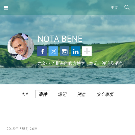
中文
NOTA BENE
尤金•卡巴斯基的官方博客 - 笔记、评论及消息
*.*
事件
游记
消息
安全事项
2015年 FEB月 26日