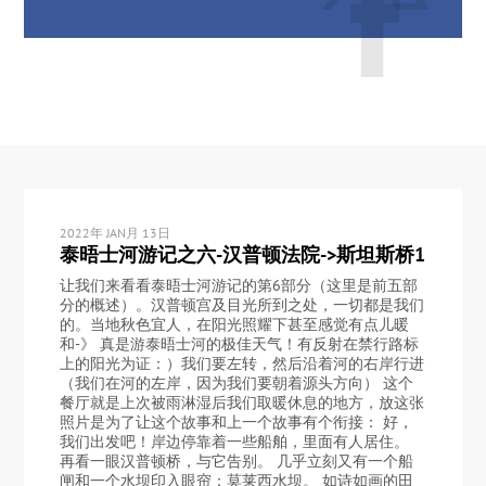
2022年 JAN月 13日
泰晤士河游记之六-汉普顿法院->斯坦斯桥1
让我们来看看泰晤士河游记的第6部分（这里是前五部
分的概述）。汉普顿宫及目光所到之处，一切都是我们
的。当地秋色宜人，在阳光照耀下甚至感觉有点儿暖
和-》 真是游泰晤士河的极佳天气！有反射在禁行路标
上的阳光为证：）我们要左转，然后沿着河的右岸行进
（我们在河的左岸，因为我们要朝着源头方向） 这个
餐厅就是上次被雨淋湿后我们取暖休息的地方，放这张
照片是为了让这个故事和上一个故事有个衔接： 好，
我们出发吧！岸边停靠着一些船舶，里面有人居住。
再看一眼汉普顿桥，与它告别。 几乎立刻又有一个船
闸和一个水坝印入眼帘：莫莱西水坝。 如诗如画的田