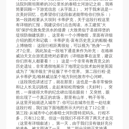
法院到斯坦斯桥的20公里长的泰晤士河游记之前，我将
简要回顾一下游览信息（从字面上）。对于我来说是一
次美好回忆，也希望你们这段叙述能带给你们快乐：）
第一段路程要从大坝到 卡蒂萨克，关于这段行程这里
有详细的汇报，我建议你们点击阅读。水工建筑”大
坝”保护伦敦免受洪水的侵袭（大致类似于圣彼得堡的
堤坝防御建筑群）。这里有一个小博物馆，里面有详细
介绍的图片和记载： 卡蒂萨克-富有历史意义的船舰-舰
上博物馆： 这段行程距离很短，可以视为 “热身”-一共
才7公里。 因此加走一段地下通道来作为补充： 在格林
威治天文台游览是绝对必要的（详细故事在这里，建议
你们所有人都要看！：） 这是一个非常有教育意义的
历史遗址，非常透彻地展示了地理定位技术如何使英国
成为了 “海洋领主”并征服了半个世界。 第二段行程-是
从卡蒂萨克/格林威治某个地方到伦敦市中心河畔。
（这段我也讲述过了，就在那里）这也是一条非常愉快
和让人长见识路线，走起来轻松而愉快（天好时）。突
然，一座彼得大帝的纪念碑出现在眼前！ 又突然，眼
前出现了一个真正的农场，那里有山羊，鸭子等等。
从这里开始就进入城市了: 你可以在城市任意一处结束
这段行程，我们如下面地图所示大约行走了12公里：
第三段-从城市中心的泰晤士河到普特尼码头。行程不
多，只有12公里。但这一段我们不得不用了两天才走完
（这里有详细叙述）。第一天，由于我们没有做好充分
的准备，被大雨浇了一天……第二部分没能正常地通