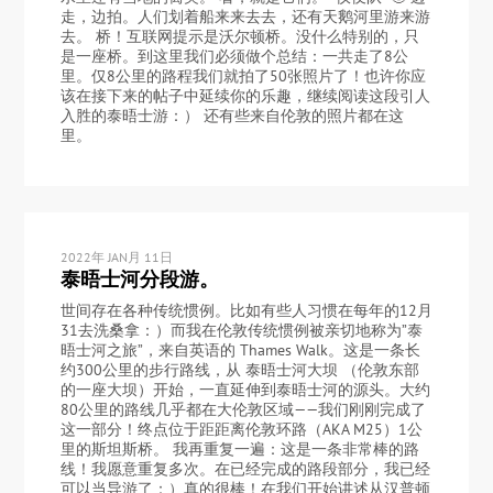
走，边拍。人们划着船来来去去，还有天鹅河里游来游
去。 桥！互联网提示是沃尔顿桥。没什么特别的，只
是一座桥。到这里我们必须做个总结：一共走了8公
里。仅8公里的路程我们就拍了50张照片了！也许你应
该在接下来的帖子中延续你的乐趣，继续阅读这段引人
入胜的泰晤士游：） 还有些来自伦敦的照片都在这
里。
2022年 JAN月 11日
泰晤士河分段游。
世间存在各种传统惯例。比如有些人习惯在每年的12月
31去洗桑拿：）而我在伦敦传统惯例被亲切地称为”泰
晤士河之旅”，来自英语的 Thames Walk。这是一条长
约300公里的步行路线，从 泰晤士河大坝 （伦敦东部
的一座大坝）开始，一直延伸到泰晤士河的源头。大约
80公里的路线几乎都在大伦敦区域——我们刚刚完成了
这一部分！终点位于距距离伦敦环路（AKA M25）1公
里的斯坦斯桥。 我再重复一遍：这是一条非常棒的路
线！我愿意重复多次。在已经完成的路段部分，我已经
可以当导游了：）真的很棒！在我们开始讲述从汉普顿