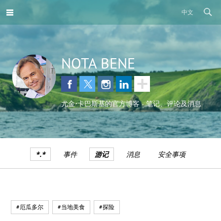
中文
NOTA BENE
尤金•卡巴斯基的官方博客 - 笔记、评论及消息
*.*
事件
游记
消息
安全事项
#厄瓜多尔
#当地美食
#探险