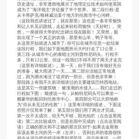
历史遗址，非常透彻地展示了地理定位技术如何使英国
成为了 “海洋领主”并征服了半个世界。 第二段行程-是
从卡蒂萨克/格林威治某个地方到伦敦市中心河畔。
（这段我也讲述过了，就在那里）这也是一条非常愉快
和让人长见识路线，走起来轻松而愉快（天好时）。突
然，一座彼得大帝的纪念碑出现在眼前！ 又突然，眼
前出现了一个真正的农场，那里有山羊，鸭子等等。
从这里开始就进入城市了: 你可以在城市任意一处结束
这段行程，我们如下面地图所示大约行走了12公里：
第三段-从城市中心的泰晤士河到普特尼码头。行程不
多，只有12公里。但这一段我们不得不用了两天才走完
（这里有详细叙述）。第一天，由于我们没有做好充分
的准备，被大雨浇了一天……第二部分没能正常地通
过，因为潮水淹没了堤岸的一部分。但景色非常棒：
那段路上有我不久前详细讲过的主要建筑巴特西电站。
这是其它一些建筑物： 被涨潮的水侵入…… 我们走过的
行程如下图： 顺便说一句，从帕特尼码头可以乘坐一
艘豪华的船回到伦敦市中心。 第四部分可以大胆地称
为”你从未见过的伦敦”：）这里有详细的描述， 下面这
些照片仅简单了解： 第五部分我们用了两次才完成。
第一次不太成功，但天气不错，阳光灿烂（点击这里阅
读）第二次比较成功，但是在雨中完成的（点击这里阅
读）正确的那次和不正确的那次区别于-如果去金斯敦
应该走泰士河的另一岸（左岸）。否则右岸的道路很快
就会从河边把你错误地带到居民区。但总的来说，一切