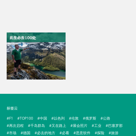
标签云
F1
TOP100
中国
以色列
伦敦
俄罗斯
公路
再次启程
千岛群岛
又在路上
展会照片
工业
巴塞罗那
市场
德国
必去的地方
必看
恶意软件
探险
旅游