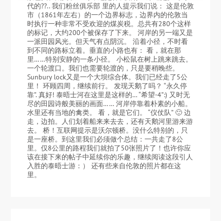
代的??.. 我们粉丝俱乐部 里的人提示我们说： 这是伦敦
市（1861年左右）的一个边界标志，边界内的伦敦当
时执行一种非常不受欢迎的煤炭税。总共有280个这样
的标记，大约200个被保存了下来。 河岸的另一端又是
一派田园风光。但天气有点阴沉。 沿着小径，不时看
到不同的路标立着。垂直的小路也有： 看，就在那
里……特别安静的一条小径。 小松鼠在树上跳来跳去。
一个轮渡口。我们也需要轮渡的，只是要稍晚些。
Sunbury lock又是一个大坝综合体。我们已经走了5公
里！ 环顾四周，继续前行。 发现天鹅了吗？ “永久停
靠”. 真好! 泰晤士河在这里是这样的… “希望-4”:) 又时无
尽的田园诗般美丽的画面…… 河岸停靠着朴素的小船。
水里还有当地的禽类。 看，就是它们。 “仪仗队” 🙂 边
走，边拍。人们划着船来来去去，还有天鹅河里游来游
去。 桥！互联网提示是沃尔顿桥。没什么特别的，只
是一座桥。到这里我们必须做个总结：一共走了8公
里。仅8公里的路程我们就拍了50张照片了！也许你应
该在接下来的帖子中延续你的乐趣，继续阅读这段引人
入胜的泰晤士游：） 还有些来自伦敦的照片都在这
里。