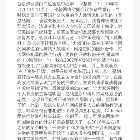
就是伊丽莎白二世会议中心嘛——>整整（！）10年前
（2011年11月），伦敦网络空间会议在这里举行，当
时我是应时任英国外交大臣的个人邀请来到这里的（真
是感慨…） 会议规模宏大，充满活力。我曾详细描述了
那次活动。演讲者和主持人包括前英国首相卡梅伦，时
任美国副总统拜登，前英国安全和反恐部长詹姆斯·布
罗肯希尔。会议让我欣喜万分，非常乐观地回到了莫斯
科！ 怎么会不让我兴奋呢，”大叔”们在高台上演讲时用
的词和说的话与我大致相同：网络空间的国际合作，打
击网络犯罪的联合行动，更多的开放和信任-将是幸福
的！//顺便说一句，我在2002年和2003年的某个时候
首次使用了”互联网刑警组织”这个词。 并且那次会议 —
“有了良好开端”。似乎是朝着变革迈出了第一步，是朝
着打击网络恶意方面建立国际合作迈出的第一步，在最
高政治层面认识到局势的严重性，并要快速采取步骤保
护关键基础设施。最近爆发的Stuxnet，让大家感到每
个人都应该变得聪明些；必须重新思考对待网络威胁的
态度！ 会议甚至朝着正确的方向采取了步骤。据我所
了解，此后一般执法机构与网络警务人员的接触有所加
强，对网络银行罪犯进行了跨境调查和逮捕。Carbanak
团伙抢劫银行故事就是一个例子。 唉，可后来网络空
间国际合作的计划和实施都破灭了。在2016年左右和
之后的某个时候，一些关于”俄罗斯黑客”干涉美国总统
选举的不透明故事开始了（后来没有得到证实）——还
有其它各种事件，在这里我没有时间一一细说，有兴趣