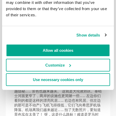
may combine it with other information that you’ve
泰晤士河游记之六-汉普顿法院->斯坦斯桥1
provided to them or that they’ve collected from your use
让我们来看看泰晤士河游记的第6部分（这里是前五部
of their services.
分的概述）。汉普顿宫及目光所到之处，一切都是我们
的。当地秋色宜人，在阳光照耀下甚至感觉有点儿暖
和-》 真是游泰晤士河的极佳天气！有反射在禁行路标
上的阳光为证：）我们要左转，然后沿着河的右岸行进
Show details
（我们在河的左岸，因为我们要朝着源头方向） 这个
餐厅就是上次被雨淋湿后我们取暖休息的地方，放这张
照片是为了让这个故事和上一个故事有个衔接： 好，
我们出发吧！岸边停靠着一些船舶，里面有人居住。
Allow all cookies
再看一眼汉普顿桥，与它告别。 几乎立刻又有一个船
闸和一个水坝印入眼帘：莫莱西水坝。 如诗如画的田
园风光…… 色彩丰富的两岸风光-> 前方的路是这样的：
Customize
哇！还长着棕榈树…… 这样的天气真是令人陶醉…… 离
出发地大约一公里的地方是赫斯特公园。从这里开始沿
路上是一些公园和无人居住的建筑设施，5公里后才会
Use necessary cookies only
出现下一个居民点。因此出租车和Uber车不会来这里。
在这里给准备来徒步的人提个醒。 好美! 小路变得越来
越隐秘…… 景色也越来越美。 这就是大伦敦郊区。泰晤
士河面更窄了，两岸的设施也更简陋一些…… 左边你们
看到的都是这样的漂亮民居…… 右边也有民居。但左边
的那可是不动产:) 飞机飞得很低，它们飞向希思罗机场
降落。机场离我们越来越近…… 拍了无数照片，要知道
景色实在太美了！ 呀，这是什么路标！难道是罗马时