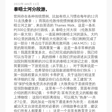
2022年 JAN月 11日
泰晤士河分段游。
世间存在各种传统惯例。比如有些人习惯在每年的12月
31去洗桑拿：）而我在伦敦传统惯例被亲切地称为”泰
晤士河之旅”，来自英语的 Thames Walk。这是一条长
约300公里的步行路线，从 泰晤士河大坝 （伦敦东部
的一座大坝）开始，一直延伸到泰晤士河的源头。大约
80公里的路线几乎都在大伦敦区域——我们刚刚完成了
这一部分！终点位于距距离伦敦环路（AKA M25）1公
里的斯坦斯桥。 我再重复一遍：这是一条非常棒的路
线！我愿意重复多次。在已经完成的路段部分，我已经
可以当导游了：）真的很棒！在我们开始讲述从汉普顿
法院到斯坦斯桥的20公里长的泰晤士河游记之前，我将
简要回顾一下游览信息（从字面上）。对于我来说是一
次美好回忆，也希望你们这段叙述能带给你们快乐：）
第一段路程要从大坝到 卡蒂萨克，关于这段行程这里
有详细的汇报，我建议你们点击阅读。水工建筑”大
坝”保护伦敦免受洪水的侵袭（大致类似于圣彼得堡的
堤坝防御建筑群）。这里有一个小博物馆，里面有详细
介绍的图片和记载： 卡蒂萨克-富有历史意义的船舰-舰
上博物馆： 这段行程距离很短，可以视为 “热身”-一共
才7公里。 因此加走一段地下通道来作为补充： 在格林
威治天文台游览是绝对必要的（详细故事在这里，建议
你们所有人都要看！：） 这是一个非常有教育意义的