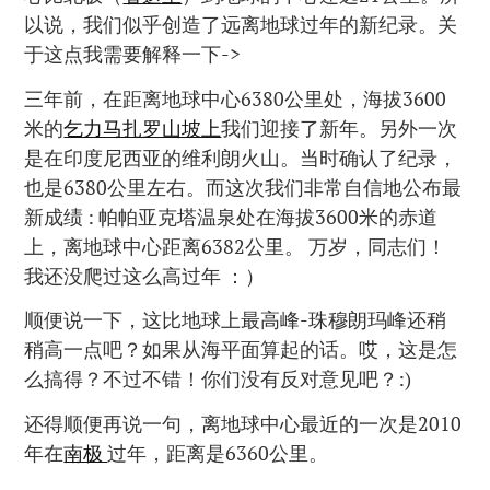
以说，我们似乎创造了远离地球过年的新纪录。关
于这点我需要解释一下->
三年前，在距离地球中心6380公里处，海拔3600
米的
乞力马扎罗山坡上
我们迎接了新年。另外一次
是在印度尼西亚的维利朗火山。当时确认了纪录，
也是6380公里左右。而这次我们非常自信地公布最
新成绩 : 帕帕亚克塔温泉处在海拔3600米的赤道
上，离地球中心距离6382公里。 万岁，同志们！
我还没爬过这么高过年 ：）
顺便说一下，这比地球上最高峰-珠穆朗玛峰还稍
稍高一点吧？如果从海平面算起的话。哎，这是怎
么搞得？不过不错！你们没有反对意见吧？:)
还得顺便再说一句，离地球中心最近的一次是2010
年在
南极
过年，距离是6360公里。