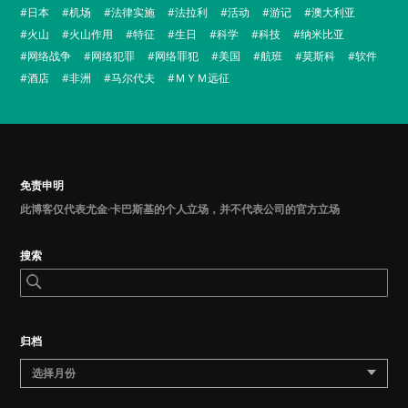
日本
机场
法律实施
法拉利
活动
游记
澳大利亚
火山
火山作用
特征
生日
科学
科技
纳米比亚
网络战争
网络犯罪
网络罪犯
美国
航班
莫斯科
软件
酒店
非洲
马尔代夫
ＭＹＭ远征
免责申明
此博客仅代表尤金·卡巴斯基的个人立场，并不代表公司的官方立场
搜索
归档
选择月份