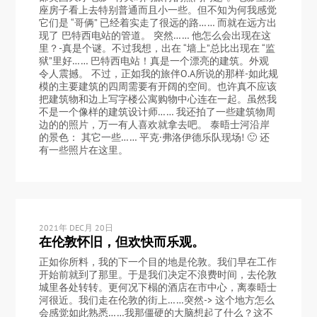
座房子看上去特别普通而且小一些。但不知为何我感觉
它们是 “哥俩” 已经着实走了很远的路…… 而就在远方出
现了 巴特西电站的管道。 突然…… 他怎么会出现在这
里？-真是个谜。不过我想，出在 “墙上”总比出现在 “监
狱”里好…… 巴特西电站！真是一个漂亮的建筑。外观
令人震撼。 不过，正如我的旅伴O.A所说的那样-如此规
模的主要建筑的四周需要有开阔的空间。也许真不应该
把建筑物和边上写字楼公寓购物中心连在一起。虽然我
不是一个像样的建筑设计师…… 我还拍了一些建筑物周
边的的照片，万一有人喜欢就拿去吧。 泰晤士河沿岸
的景色： 其它一些…… 平克·弗洛伊德乐队现场! 🙂 还
有一些照片在这里。
2021年 DEC月 20日
在伦敦怀旧，但欢快而乐观。
正如你所料，我的下一个目的地是伦敦。我们早在工作
开始前就到了那里。于是我们决定不浪费时间，去伦敦
城里各处转转。更何况下榻的酒店在市中心，离泰晤士
河很近。我们走在伦敦的街上……突然-> 这个地方怎么
会感觉如此熟悉……我那僵硬的大脑想起了什么？这不