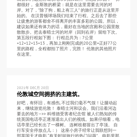
都很好， 金斯敦的桥梁：就是在这里需要去河的对
岸。对了，”除了狗，船上有三人” 的旅行正是从这里开
始的。 在汉普顿球场我们结束了行程。之后去了那些
让疲惫的游客都舍不得离开的丰富多彩的公园。所以，
建议如果还有体力的话，最好在当地的宫殿和公园里散
散散步。把去泰晤士河的对岸（回到右岸）留给下次。
第五段行程如下图： 行程总共为：7公里
+12+12+13+13，再加上刚刚完成的20公里=正好77公
里的路程，全程都拍了照片，完胜！ 伦敦的其他照片
在这里。
2021年 DEC月 20日
伦敦城空间拥挤的主建筑。
好吧，有怀旧，有感伤, 不过我们毫不气馁！让腿动起
来，继续游览伦敦！ 泰晤士河和议会。我们沿着河边
要去的地方—>> 科维德受害者纪念馆 被人们熟知的传
统英国电话亭正逐渐退出人们的视线。如果仔细看，电
话亭里已经长出了一棵树。 连树枝都冒出了亭顶。 自
行车安全停放点儿：） 这座小房子经常让我联想到一
部英国天才电影 “有关时间旅行的热门问题”。电影里那