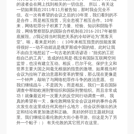
的读者会在网上找到相关的一切信息。 所以，有关这
一切如果我在2011年11月被告知，那时我会完全不
信。在一次有希望的会议之后的10年里，我们看到的不
是合作，而是相互指责，完全忽视了相互合作。10年
来，网络犯罪分子积累了力量、经验、知识和阴险手
段，网络警察部队的国际合作机制在2016-2017年被彻
底摧毁。//我记得当时我把关系的冷却评论为”黑客天
堂”。唉，看来是对的：（ 10年来相互指责的技能发展
得很好——动不动就说是俄罗斯或中国的错。此时让我
不由自主地想起了一句古老的英语谚语：”拙劣的工匠
怨自己的工具”。造成的结局是-既没有国际互联网空间
监管，也没有建立互动。相反，巴尔干化、保护主义和
世界主要大国之间毫无根据的指责的激增。如果视当时
会议为拉响了政治意愿和变革的警报，那么现在更像是
一个钟声，敲响了与网络犯罪作斗争的政治意愿。 但
我们继续战斗，不是因为，而是相反。我们一直在国际
调查中帮助欧洲刑警组织和国际刑警组织。而且非常成
功！就像最近对一次重大的反空间行动调查一样。 我
真的希望有一天，像伦敦网络安全会议这样的事件会再
次发生在这里或任何其他什么地方，但会议所做出的决
定和结论将更加激进和正确。 美好的怀旧主题就到这
里。我们继续沿着伦敦的大街小巷寻游。但这是为了另
外一个帖子：） 有关伦敦的其它照片在这里。