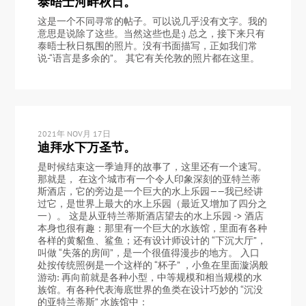
泰晤士河畔秋日。
这是一个不同寻常的帖子。可以说几乎没有文字。我的
意思是说除了这些。当然这些也是:) 总之，接下来只有
泰晤士秋日氛围的照片。没有书面描写，正如我们常
说-“语言是多余的”。 其它有关伦敦的照片都在这里。
2021年 NOV月 17日
迪拜水下万圣节。
是时候结束这一季迪拜的故事了，这里还有一个速写。
那就是， 在这个城市有一个令人印象深刻的亚特兰蒂
斯酒店，它的旁边是一个巨大的水上乐园——我已经讲
过它，是世界上最大的水上乐园（最近又增加了四分之
一）。 这是从亚特兰蒂斯酒店望去的水上乐园 -> 酒店
本身也很有趣：那里有一个巨大的水族馆，里面有各种
各样的黄貂鱼、鲨鱼；还有设计师设计的 “下沉大厅”，
叫做 “失落的房间”，是一个很值得漫步的地方。 入口
处按传统照例是一个这样的 “杯子” ，小鱼在里面漩涡般
游动: 再向前就是各种小型，中等规模和相当规模的水
族馆。有各种代表海底世界的鱼类在设计巧妙的 “沉没
的亚特兰蒂斯” 水族馆中：