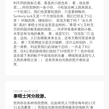
到不同的路标立着。垂直的小路也有： 看，就在那
里……特别安静的一条小径。 小松鼠在树上跳来跳去。
一个轮渡口。我们也需要轮渡的，只是要稍晚些。
Sunbury lock又是一个大坝综合体。我们已经走了5公
里！ 环顾四周，继续前行。 发现天鹅了吗？ “永久停
靠”. 真好! 泰晤士河在这里是这样的… “希望-4”:) 又时无
尽的田园诗般美丽的画面…… 河岸停靠着朴素的小船。
水里还有当地的禽类。 看，就是它们。 “仪仗队” 🙂 边
走，边拍。人们划着船来来去去，还有天鹅河里游来游
去。 桥！互联网提示是沃尔顿桥。没什么特别的，只
是一座桥。到这里我们必须做个总结：一共走了8公
里。仅8公里的路程我们就拍了50张照片了！也许你应
该在接下来的帖子中延续你的乐趣，继续阅读这段引人
入胜的泰晤士游：） 还有些来自伦敦的照片都在这
里。
2022年 JAN月 11日
泰晤士河分段游。
世间存在各种传统惯例。比如有些人习惯在每年的12月
31去洗桑拿：）而我在伦敦传统惯例被亲切地称为”泰