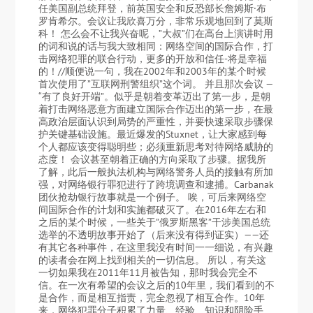
任美国副总统拜登，前英国安全和反恐部长詹姆斯·布
罗肯希尔。会议让我欣喜万分，非常乐观地回到了莫斯
科！ 怎么会不让我兴奋呢，”大叔”们在高台上演讲时用
的词和说的话与我大致相同：网络空间的国际合作，打
击网络犯罪的联合行动，更多的开放和信任-将是幸福
的！//顺便说一句，我在2002年和2003年的某个时候
首次使用了”互联网刑警组织”这个词。 并且那次会议 —
“有了良好开端”。似乎是朝着变革迈出了第一步，是朝
着打击网络恶意方面建立国际合作迈出的第一步，在最
高政治层面认识到局势的严重性，并要快速采取步骤保
护关键基础设施。最近爆发的Stuxnet，让大家感到每
个人都应该变得聪明些；必须重新思考对待网络威胁的
态度！ 会议甚至朝着正确的方向采取了步骤。据我所
了解，此后一般执法机构与网络警务人员的接触有所加
强，对网络银行罪犯进行了跨境调查和逮捕。Carbanak
团伙抢劫银行故事就是一个例子。 唉，可后来网络空
间国际合作的计划和实施都破灭了。在2016年左右和
之后的某个时候，一些关于”俄罗斯黑客”干涉美国总统
选举的不透明故事开始了（后来没有得到证实）——还
有其它各种事件，在这里我没有时间一一细说，有兴趣
的读者会在网上找到相关的一切信息。 所以，有关这
一切如果我在2011年11月被告知，那时我会完全不
信。在一次有希望的会议之后的10年里，我们看到的不
是合作，而是相互指责，完全忽视了相互合作。10年
来，网络犯罪分子积累了力量、经验、知识和阴险手