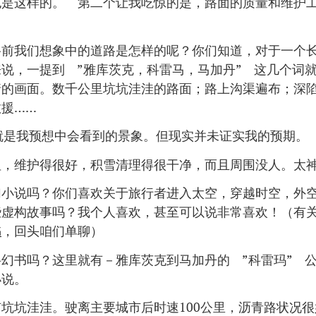
也是这样的。 第二个让我吃惊的是，路面的质量和维护
路前我们想象中的道路是怎样的呢？你们知道，对于一个
说，一提到 ”雅库茨克，科雷马，马加丹” 这几个词
情的画面。数千公里坑坑洼洼的路面；路上沟渠遍布；深
援……
这就是我预想中会看到的景象。但现实并未证实我的预期。
坦，维护得很好，积雪清理得很干净，而且周围没人。太
幻小说吗？你们喜欢关于旅行者进入太空，穿越时空，外
些虚构故事吗？我个人喜欢，甚至可以说非常喜欢！（有
书
，回头咱们单聊）
幻书吗？这里就有－雅库茨克到马加丹的 ”科雷玛” 
小说。
坑坑洼洼。驶离主要城市后时速100公里，沥青路状况