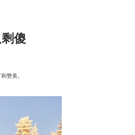
只剩傻
可和赞美。