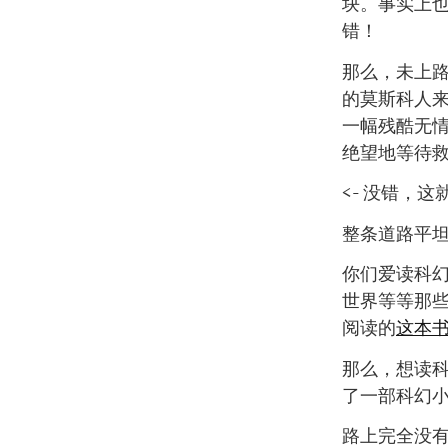
块。事实上
错！
那么，未上
的莫斯科人来
一幅残酷无
绝望地等待救
<- 没错，
整条道路平
你们爱读科
世界等等那
阅读的
这本
那么，想读科
了一部科幻
路上完全没有