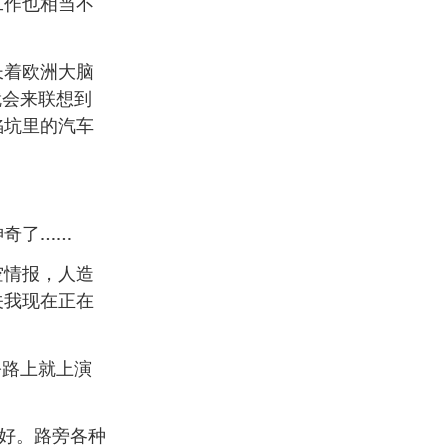
工作也相当不
长着欧洲大脑
就会来联想到
陷坑里的汽车
神奇了……
空情报，人造
关我现在正在
公路上就上演
很好。路旁各种