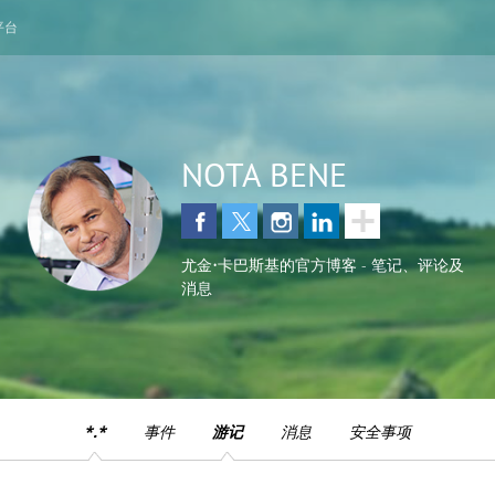
平台
NOTA BENE
尤金•卡巴斯基的官方博客 - 笔记、评论及
消息
*.*
事件
游记
消息
安全事项