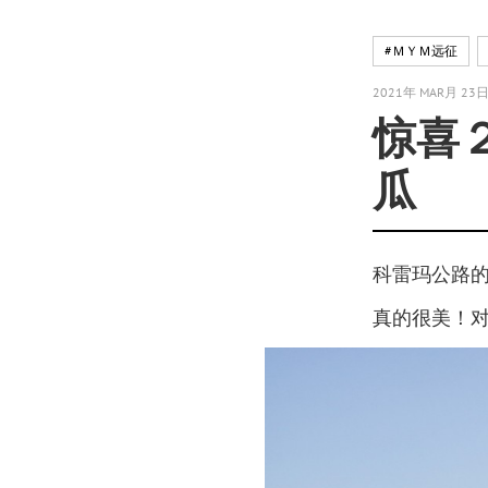
#ＭＹＭ远征
2021年 MAR月 23
惊喜
瓜
科雷玛公路
真的很美！