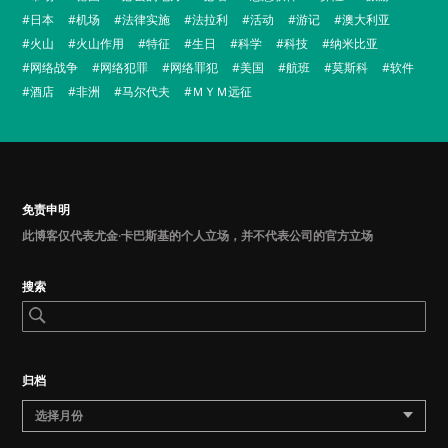
日本
机场
法律实施
法拉利
活动
游记
澳大利亚
火山
火山作用
特征
生日
科学
科技
纳米比亚
网络战争
网络犯罪
网络罪犯
美国
航班
莫斯科
软件
酒店
非洲
马尔代夫
ＭＹＭ远征
免责申明
此博客仅代表尤金·卡巴斯基的个人立场，并不代表公司的官方立场
搜索
归档
选择月份