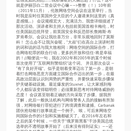
会感觉如此熟悉……我那僵硬的大脑想起了什么？这不
就是伊丽莎白二世会议中心嘛——>整整（！）10年前
（2011年11月），伦敦网络空间会议在这里举行，当
时我是应时任英国外交大臣的个人邀请来到这里的（真
是感慨…） 会议规模宏大，充满活力。我曾详细描述了
那次活动。演讲者和主持人包括前英国首相卡梅伦，时
任美国副总统拜登，前英国安全和反恐部长詹姆斯·布
罗肯希尔。会议让我欣喜万分，非常乐观地回到了莫斯
科！ 怎么会不让我兴奋呢，”大叔”们在高台上演讲时用
的词和说的话与我大致相同：网络空间的国际合作，打
击网络犯罪的联合行动，更多的开放和信任-将是幸福
的！//顺便说一句，我在2002年和2003年的某个时候
首次使用了”互联网刑警组织”这个词。 并且那次会议 —
“有了良好开端”。似乎是朝着变革迈出了第一步，是朝
着打击网络恶意方面建立国际合作迈出的第一步，在最
高政治层面认识到局势的严重性，并要快速采取步骤保
护关键基础设施。最近爆发的Stuxnet，让大家感到每
个人都应该变得聪明些；必须重新思考对待网络威胁的
态度！ 会议甚至朝着正确的方向采取了步骤。据我所
了解，此后一般执法机构与网络警务人员的接触有所加
强，对网络银行罪犯进行了跨境调查和逮捕。Carbanak
团伙抢劫银行故事就是一个例子。 唉，可后来网络空
间国际合作的计划和实施都破灭了。在2016年左右和
之后的某个时候，一些关于”俄罗斯黑客”干涉美国总统
选举的不透明故事开始了（后来没有得到证实）——还