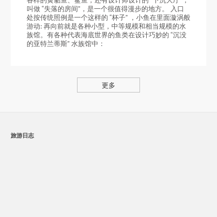
各样的黄貂鱼、鲨鱼；还有设计师设计的 “下沉大厅”，
叫做 “失落的房间”，是一个很值得漫步的地方。 入口
处按传统照例是一个这样的 “杯子” ，小鱼在里面漩涡般
游动: 再向前就是各种小型，中等规模和相当规模的水
族馆。有各种代表海底世界的鱼类在设计巧妙的 “沉没
的亚特兰蒂斯” 水族馆中：
更多
旅游日志