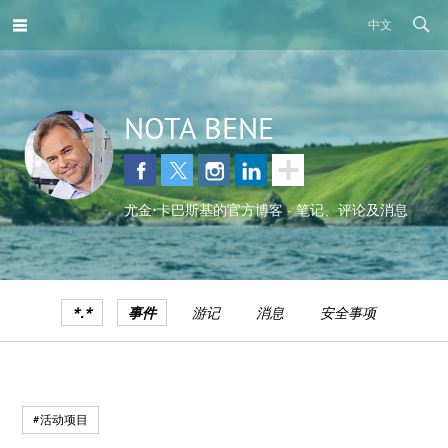
中文
NOTA BENE
尤金•卡巴斯基的官方博客 - 笔记、评论及消息
*.*
事件
游记
消息
安全事项
#活动项目