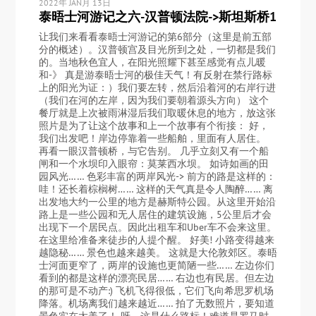
2022年 JAN月 13日
泰晤士河游记之六-汉普顿法院->斯坦斯桥1
让我们来看看泰晤士河游记的第6部分（这里是前五部
分的概述）。汉普顿宫及目光所到之处，一切都是我们
的。当地秋色宜人，在阳光照耀下甚至感觉有点儿暖
和-》 真是游泰晤士河的极佳天气！有反射在禁行路标
上的阳光为证：）我们要左转，然后沿着河的右岸行进
（我们在河的左岸，因为我们要朝着源头方向） 这个
餐厅就是上次被雨淋湿后我们取暖休息的地方，放这张
照片是为了让这个故事和上一个故事有个衔接： 好，
我们出发吧！岸边停靠着一些船舶，里面有人居住。
再看一眼汉普顿桥，与它告别。 几乎立刻又有一个船
闸和一个水坝印入眼帘：莫莱西水坝。 如诗如画的田
园风光…… 色彩丰富的两岸风光-> 前方的路是这样的：
哇！还长着棕榈树…… 这样的天气真是令人陶醉…… 离
出发地大约一公里的地方是赫斯特公园。从这里开始沿
路上是一些公园和无人居住的建筑设施，5公里后才会
出现下一个居民点。因此出租车和Uber车不会来这里。
在这里给准备来徒步的人提个醒。 好美! 小路变得越来
越隐秘…… 景色也越来越美。 这就是大伦敦郊区。泰晤
士河面更窄了，两岸的设施也更简陋一些…… 左边你们
看到的都是这样的漂亮民居…… 右边也有民居。但左边
的那可是不动产:) 飞机飞得很低，它们飞向希思罗机场
降落。机场离我们越来越近…… 拍了无数照片，要知道
景色实在太美了！ 呀，这是什么路标！难道是罗马时