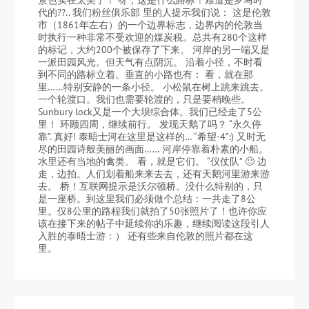
代的??.. 我们粉丝俱乐部 里的人提示我们说： 这是伦敦
市（1861年左右）的一个边界标志，边界内的伦敦当
时执行一种非常不受欢迎的煤炭税。总共有280个这样
的标记，大约200个被保存了下来。 河岸的另一端又是
一派田园风光。但天气有点阴沉。 沿着小径，不时看
到不同的路标立着。垂直的小路也有： 看，就在那
里……特别安静的一条小径。 小松鼠在树上跳来跳去。
一个轮渡口。我们也需要轮渡的，只是要稍晚些。
Sunbury lock又是一个大坝综合体。我们已经走了5公
里！ 环顾四周，继续前行。 发现天鹅了吗？ “永久停
靠”. 真好! 泰晤士河在这里是这样的… “希望-4”:) 又时无
尽的田园诗般美丽的画面…… 河岸停靠着朴素的小船。
水里还有当地的禽类。 看，就是它们。 “仪仗队” 🙂 边
走，边拍。人们划着船来来去去，还有天鹅河里游来游
去。 桥！互联网提示是沃尔顿桥。没什么特别的，只
是一座桥。到这里我们必须做个总结：一共走了8公
里。仅8公里的路程我们就拍了50张照片了！也许你应
该在接下来的帖子中延续你的乐趣，继续阅读这段引人
入胜的泰晤士游：） 还有些来自伦敦的照片都在这
里。