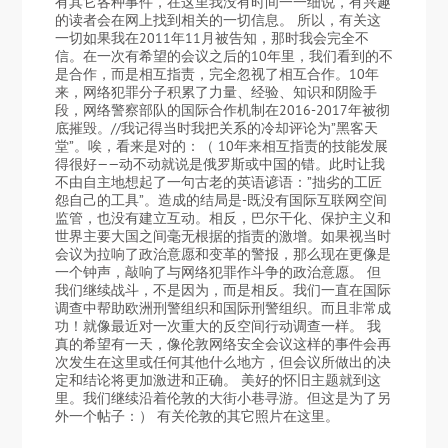
有其它各种事件，在这里我没有时间一一细说，有兴趣
的读者会在网上找到相关的一切信息。 所以，有关这
一切如果我在2011年11月被告知，那时我会完全不
信。在一次有希望的会议之后的10年里，我们看到的不
是合作，而是相互指责，完全忽视了相互合作。10年
来，网络犯罪分子积累了力量、经验、知识和阴险手
段，网络警察部队的国际合作机制在2016-2017年被彻
底摧毁。//我记得当时我把关系的冷却评论为”黑客天
堂”。唉，看来是对的：（ 10年来相互指责的技能发展
得很好——动不动就说是俄罗斯或中国的错。此时让我
不由自主地想起了一句古老的英语谚语：”拙劣的工匠
怨自己的工具”。造成的结局是-既没有国际互联网空间
监管，也没有建立互动。相反，巴尔干化、保护主义和
世界主要大国之间毫无根据的指责的激增。如果视当时
会议为拉响了政治意愿和变革的警报，那么现在更像是
一个钟声，敲响了与网络犯罪作斗争的政治意愿。 但
我们继续战斗，不是因为，而是相反。我们一直在国际
调查中帮助欧洲刑警组织和国际刑警组织。而且非常成
功！就像最近对一次重大的反空间行动调查一样。 我
真的希望有一天，像伦敦网络安全会议这样的事件会再
次发生在这里或任何其他什么地方，但会议所做出的决
定和结论将更加激进和正确。 美好的怀旧主题就到这
里。我们继续沿着伦敦的大街小巷寻游。但这是为了另
外一个帖子：） 有关伦敦的其它照片在这里。