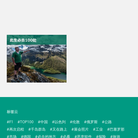
标签云
F1
TOP100
中国
以色列
伦敦
俄罗斯
公路
再次启程
千岛群岛
又在路上
展会照片
工业
巴塞罗那
市场
德国
必去的地方
必看
恶意软件
探险
旅游