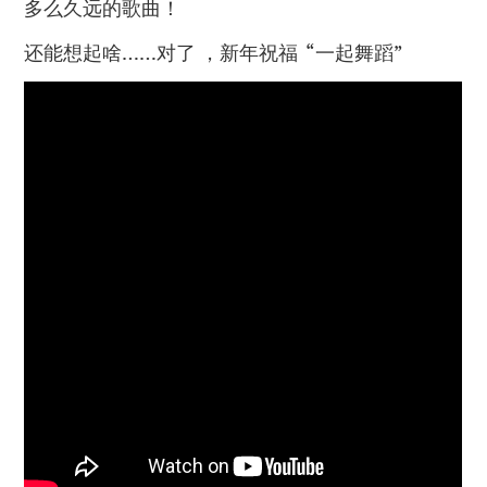
多么久远的歌曲！
还能想起啥……对了 ，新年祝福 “一起舞蹈”