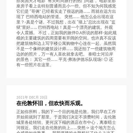
部英国天才电影 “有关时间旅行的热门问题”。电影里那
座房子看上去特别普通而且小一些。但不知为何我感觉
它们是 “哥俩” 已经着实走了很远的路…… 而就在远方出
现了 巴特西电站的管道。 突然…… 他怎么会出现在这
里？-真是个谜。不过我想，出在 “墙上”总比出现在 “监
狱”里好…… 巴特西电站！真是一个漂亮的建筑。外观
令人震撼。 不过，正如我的旅伴O.A所说的那样-如此规
模的主要建筑的四周需要有开阔的空间。也许真不应该
把建筑物和边上写字楼公寓购物中心连在一起。虽然我
不是一个像样的建筑设计师…… 我还拍了一些建筑物周
边的的照片，万一有人喜欢就拿去吧。 泰晤士河沿岸
的景色： 其它一些…… 平克·弗洛伊德乐队现场! 🙂 还
有一些照片在这里。
2021年 DEC月 20日
在伦敦怀旧，但欢快而乐观。
正如你所料，我的下一个目的地是伦敦。我们早在工作
开始前就到了那里。于是我们决定不浪费时间，去伦敦
城里各处转转。更何况下榻的酒店在市中心，离泰晤士
河很近。我们走在伦敦的街上……突然-> 这个地方怎么