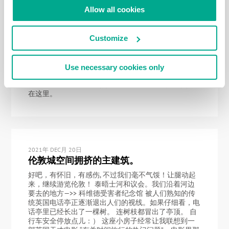
就会从河边把你错误地带到居民区。但总的来说，一切
Allow all cookies
都很好， 金斯敦的桥梁：就是在这里需要去河的对
岸。对了，”除了狗，船上有三人” 的旅行正是从这里开
始的。 在汉普顿球场我们结束了行程。之后去了那些
让疲惫的游客都舍不得离开的丰富多彩的公园。所以，
Customize
建议如果还有体力的话，最好在当地的宫殿和公园里散
散散步。把去泰晤士河的对岸（回到右岸）留给下次。
第五段行程如下图： 行程总共为：7公里
Use necessary cookies only
+12+12+13+13，再加上刚刚完成的20公里=正好77公
里的路程，全程都拍了照片，完胜！ 伦敦的其他照片
在这里。
2021年 DEC月 20日
伦敦城空间拥挤的主建筑。
好吧，有怀旧，有感伤, 不过我们毫不气馁！让腿动起
来，继续游览伦敦！ 泰晤士河和议会。我们沿着河边
要去的地方—>> 科维德受害者纪念馆 被人们熟知的传
统英国电话亭正逐渐退出人们的视线。如果仔细看，电
话亭里已经长出了一棵树。 连树枝都冒出了亭顶。 自
行车安全停放点儿：） 这座小房子经常让我联想到一