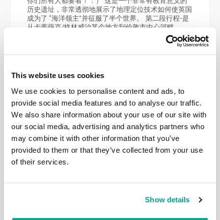
你们所有人都要看！：） 这是一个非常有教育意义的
历史遗址，非常透彻地展示了地理定位技术如何使英国
成为了 “海洋领主”并征服了半个世界。 第二段行程-是
从卡蒂萨克/格林威治某个地方到伦敦市中心河畔。
（这段我也讲述过了，就在那里）这也是一条非常愉快
和让人长见识路线，走起来轻松而愉快（天好时）。突
然，一座彼得大帝的纪念碑出现在眼前！ 又突然，眼
前出现了一个真正的农场，那里有山羊，鸭子等等。
从这里开始就进入城市了: 你可以在城市任意一处结束
This website uses cookies
这段行程，我们如下面地图所示大约行走了12公里：
第三段-从城市中心的泰晤士河到普特尼码头。行程不
We use cookies to personalise content and ads, to
多，只有12公里。但这一段我们不得不用了两天才走完
provide social media features and to analyse our traffic.
（这里有详细叙述）。第一天，由于我们没有做好充分
We also share information about your use of our site with
的准备，被大雨浇了一天……第二部分没能正常地通
过，因为潮水淹没了堤岸的一部分。但景色非常棒：
our social media, advertising and analytics partners who
那段路上有我不久前详细讲过的主要建筑巴特西电站。
may combine it with other information that you’ve
这是其它一些建筑物： 被涨潮的水侵入…… 我们走过的
provided to them or that they’ve collected from your use
行程如下图： 顺便说一句，从帕特尼码头可以乘坐一
艘豪华的船回到伦敦市中心。 第四部分可以大胆地称
of their services.
为”你从未见过的伦敦”：）这里有详细的描述， 下面这
些照片仅简单了解： 第五部分我们用了两次才完成。
第一次不太成功，但天气不错，阳光灿烂（点击这里阅
读）第二次比较成功，但是在雨中完成的（点击这里阅
Show details
读）正确的那次和不正确的那次区别于-如果去金斯敦
应该走泰士河的另一岸（左岸）。否则右岸的道路很快