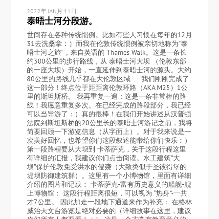
2022年 JAN月 11日
泰晤士河分段游。
世间存在各种传统惯例。比如有些人习惯在每年的12月
31去洗桑拿：）而我在伦敦传统惯例被亲切地称为”泰
晤士河之旅”，来自英语的 Thames Walk。这是一条长
约300公里的步行路线，从 泰晤士河大坝 （伦敦东部
的一座大坝）开始，一直延伸到泰晤士河的源头。大约
80公里的路线几乎都在大伦敦区域——我们刚刚完成了
这一部分！终点位于距距离伦敦环路（AKA M25）1公
里的斯坦斯桥。 我再重复一遍：这是一条非常棒的路
线！我愿意重复多次。在已经完成的路段部分，我已经
可以当导游了：）真的很棒！在我们开始讲述从汉普顿
法院到斯坦斯桥的20公里长的泰晤士河游记之前，我将
简要回顾一下游览信息（从字面上）。对于我来说是一
次美好回忆，也希望你们这段叙述能带给你们快乐：）
第一段路程要从大坝到 卡蒂萨克，关于这段行程这里
有详细的汇报，我建议你们点击阅读。水工建筑”大
坝”保护伦敦免受洪水的侵袭（大致类似于圣彼得堡的
堤坝防御建筑群）。这里有一个小博物馆，里面有详细
介绍的图片和记载： 卡蒂萨克-富有历史意义的船舰-舰
上博物馆： 这段行程距离很短，可以视为 “热身”-一共
才7公里。 因此加走一段地下通道来作为补充： 在格林
威治天文台游览是绝对必要的（详细故事在这里，建议